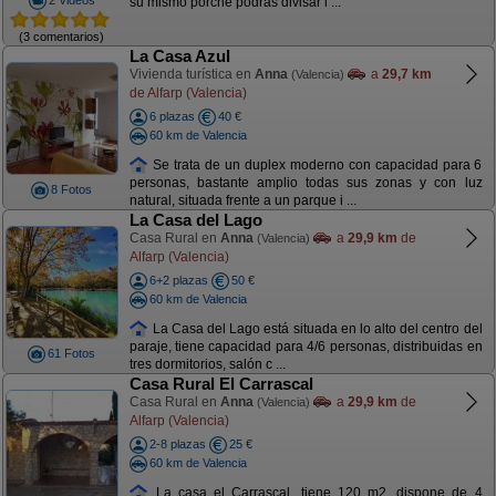
su mismo porche podrás divisar l ...
(3 comentarios)
La Casa Azul
Vivienda turística en
Anna
a
29,7 km
(Valencia)
de Alfarp (Valencia)
6 plazas
40 €
60 km de Valencia
Se trata de un duplex moderno con capacidad para 6
personas, bastante amplio todas sus zonas y con luz
8 Fotos
natural, situada frente a un parque i ...
La Casa del Lago
Casa Rural en
Anna
a
29,9 km
de
(Valencia)
Alfarp (Valencia)
6+2 plazas
50 €
60 km de Valencia
La Casa del Lago está situada en lo alto del centro del
paraje, tiene capacidad para 4/6 personas, distribuidas en
61 Fotos
tres dormitorios, salón c ...
Casa Rural El Carrascal
Casa Rural en
Anna
a
29,9 km
de
(Valencia)
Alfarp (Valencia)
2-8 plazas
25 €
60 km de Valencia
La casa el Carrascal, tiene 120 m2, dispone de 4