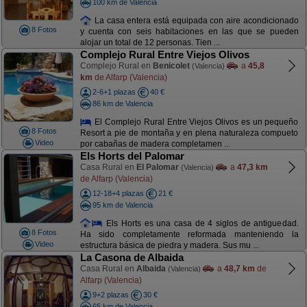
100 km de Valencia
La casa entera está equipada con aire acondicionado
8 Fotos
y cuenta con seis habitaciones en las que se pueden
alojar un total de 12 personas. Tien ...
Complejo Rural Entre Viejos Olivos
Complejo Rural en
Benicolet
a
45,8
(Valencia)
km
de Alfarp (Valencia)
2-6+1 plazas
40 €
86 km de Valencia
El Complejo Rural Entre Viejos Olivos es un pequeño
8 Fotos
Resort a pie de montaña y en plena naturaleza compueto
Video
por cabañas de madera completamen ...
Els Horts del Palomar
Casa Rural en
El Palomar
a
47,3 km
(Valencia)
de Alfarp (Valencia)
12-18+4 plazas
21 €
95 km de Valencia
Els Horts es una casa de 4 siglos de antiguedad.
8 Fotos
Ha sido completamente reformada manteniendo la
Video
estructura básica de piedra y madera. Sus mu ...
La Casona de Albaida
Casa Rural en
Albaida
a
48,7 km
de
(Valencia)
Alfarp (Valencia)
9+2 plazas
30 €
65 km de Valencia