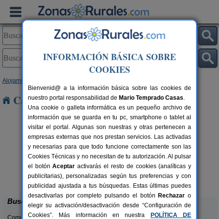
INFORMACIÓN BÁSICA SOBRE
COOKIES
Alojamientos
>
Comunidad Valenciana
>
Valencia
> Alfarp
Bienvenid@ a la información básica sobre las cookies de
Casas Rurales cerca de Alfarp
nuestro portal responsabilidad de
Mario Temprado Casas
.
Una cookie o galleta informática es un pequeño archivo de
información que se guarda en tu pc, smartphone o tablet al
visitar el portal. Algunas son nuestras y otras pertenecen a
empresas externas que nos prestan servicios. Las activadas
y necesarias para que todo funcione correctamente son las
Cookies Técnicas y no necesitan de tu autorización. Al pulsar
el botón
Aceptar
activarás el resto de cookies (analíticas y
Cabaña del Lago
C
rs.
4 pers.
publicitarias), personalizadas según tus preferencias y con
 €
40 €
Anna (Valencia)
desde
publicidad ajustada a tus búsquedas. Estas últimas puedes
desactivarlas por completo pulsando el botón
Rechazar
o
Buscar
elegir su activación/desactivación desde “Configuración de
Cookies”. Más información en nuestra
POLÍTICA DE
Comunidades: