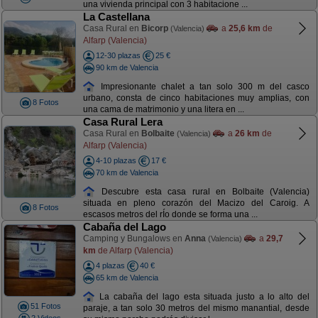
una vivienda principal con 3 habitacione ...
La Castellana
Casa Rural en
Bicorp
a
25,6 km
de
(Valencia)
Alfarp (Valencia)
12-30 plazas
25 €
90 km de Valencia
Impresionante chalet a tan solo 300 m del casco
urbano, consta de cinco habitaciones muy amplias, con
8 Fotos
una cama de matrimonio y una litera en ...
Casa Rural Lera
Casa Rural en
Bolbaite
a
26 km
de
(Valencia)
Alfarp (Valencia)
4-10 plazas
17 €
70 km de Valencia
Descubre esta casa rural en Bolbaite (Valencia)
situada en pleno corazón del Macizo del Caroig. A
8 Fotos
escasos metros del rÍo donde se forma una ...
Cabaña del Lago
Camping y Bungalows en
Anna
a
29,7
(Valencia)
km
de Alfarp (Valencia)
4 plazas
40 €
65 km de Valencia
La cabaña del lago esta situada justo a lo alto del
51 Fotos
paraje, a tan solo 30 metros del mismo manantial, desde
2 Videos