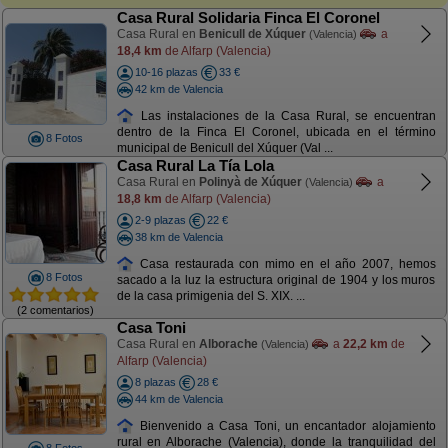
Casa Rural Solidaria Finca El Coronel
Casa Rural en
Benicull de Xúquer
a
(Valencia)
18,4 km
de Alfarp (Valencia)
10-16 plazas
33 €
42 km de Valencia
Las instalaciones de la Casa Rural, se encuentran
dentro de la Finca El Coronel, ubicada en el término
8 Fotos
municipal de Benicull del Xúquer (Val ...
Casa Rural La Tía Lola
Casa Rural en
Polinyà de Xúquer
a
(Valencia)
18,8 km
de Alfarp (Valencia)
2-9 plazas
22 €
38 km de Valencia
Casa restaurada con mimo en el año 2007, hemos
8 Fotos
sacado a la luz la estructura original de 1904 y los muros
de la casa primigenia del S. XIX. ...
(2 comentarios)
Casa Toni
Casa Rural en
Alborache
a
22,2 km
de
(Valencia)
Alfarp (Valencia)
8 plazas
28 €
44 km de Valencia
Bienvenido a Casa Toni, un encantador alojamiento
rural en Alborache (Valencia), donde la tranquilidad del