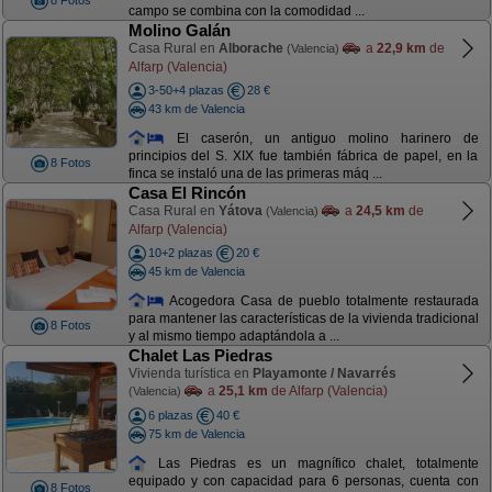
8 Fotos
campo se combina con la comodidad ...
Molino Galán
Casa Rural en
Alborache
a
22,9 km
de
(Valencia)
Alfarp (Valencia)
3-50+4 plazas
28 €
43 km de Valencia
El caserón, un antiguo molino harinero de
principios del S. XIX fue también fábrica de papel, en la
8 Fotos
finca se instaló una de las primeras máq ...
Casa El Rincón
Casa Rural en
Yátova
a
24,5 km
de
(Valencia)
Alfarp (Valencia)
10+2 plazas
20 €
45 km de Valencia
Acogedora Casa de pueblo totalmente restaurada
para mantener las características de la vivienda tradicional
8 Fotos
y al mismo tiempo adaptándola a ...
Chalet Las Piedras
Vivienda turística en
Playamonte / Navarrés
a
25,1 km
de Alfarp (Valencia)
(Valencia)
6 plazas
40 €
75 km de Valencia
Las Piedras es un magnífico chalet, totalmente
equipado y con capacidad para 6 personas, cuenta con
8 Fotos