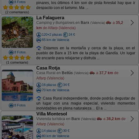
8 Fotos
pinares, los últimos 4 km son de pista forestal hay que ir
despacito con el turismo. Ma ...
(2 comentarios)
La Falaguera
Camping y Bungalows en
Barx
a
35,2
(Valencia)
km
de Alfarp (Valencia)
120+2 plazas
24 €
65 km de Valencia
Estamos en la montaña y cerca de la playa, en el
8 Fotos
pueblo de Barx a 15 km de la playa de Gandía. Un lugar
de encanto para relajarse y disfruta ...
(1 comentario)
Casa Rotja
Casa Rural en
Bellús
a
37,7 km
de
(Valencia)
Alfarp (Valencia)
16 plazas
34 €
70 km de Valencia
Casa Rural independiente, donde podrás degustar de
un lugar con una magia especial, viviendo momentos
8 Fotos
inolvidables en plena naturaleza… El a ...
Villa Montesol
Vivienda turística en
Barx
a
38,2 km
de
(Valencia)
Alfarp (Valencia)
14 plazas
30 €
80 km de Valencia