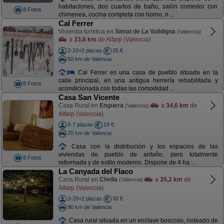
habitaciones, dos cuartos de baño, salón comedor con
8 Fotos
chimenea, cocina completa con horno, n ...
Cal Ferrer
Vivienda turística en
Simat de La Valldigna
(Valencia)
a
33,6 km
de Alfarp (Valencia)
2-10+2 plazas
25 €
50 km de Valencia
Cal Ferrer es una casa de pueblo situada en la
calle principal, en una antigua herrería rehabilitada y
8 Fotos
acondicionada con todas las comodidad ...
Casa San Vicente
Casa Rural en
Enguera
a
34,6 km
de
(Valencia)
Alfarp (Valencia)
5-7 plazas
19 €
70 km de Valencia
Casa con la distribución y los espacios de las
viviendas de pueblo de antaño, pero totalmente
8 Fotos
reformada y de estilo moderno. Dispone de 4 ha ...
La Canyada del Flaco
Casa Rural en
Chella
a
35,2 km
de
(Valencia)
Alfarp (Valencia)
3-20+2 plazas
30 €
90 km de Valencia
Casa rural situada en un enclave boscoso, rodeado de