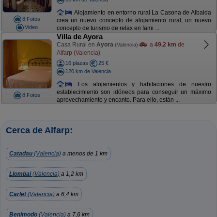
Alojamiento en entorno rural La Casona de Albaida
8 Fotos
crea un nuevo concepto de alojamiento rural, un nuevo
Video
concepto de turismo de relax en fami ...
Villa de Ayora
Casa Rural en
Ayora
a
49,2 km
de
(Valencia)
Alfarp (Valencia)
16 plazas
25 €
120 km de Valencia
Los alojamientos y habitaciones de nuestro
establecimiento son idóneos para conseguir un máximo
8 Fotos
aprovechamiento y encanto. Para ello, están ...
Cerca de Alfarp:
Catadau
(Valencia)
a menos de 1 km
Llombai
(Valencia)
a 1,2 km
Carlet
(Valencia)
a 6,4 km
Benimodo
(Valencia)
a 7,6 km