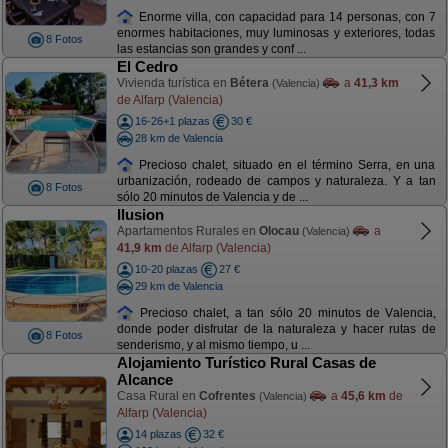
Enorme villa, con capacidad para 14 personas, con 7
enormes habitaciones, muy luminosas y exteriores, todas
8 Fotos
las estancias son grandes y conf ...
El Cedro
Vivienda turística en
Bétera
a
41,3 km
(Valencia)
de Alfarp (Valencia)
16-26+1 plazas
30 €
28 km de Valencia
Precioso chalet, situado en el término Serra, en una
urbanización, rodeado de campos y naturaleza. Y a tan
8 Fotos
sólo 20 minutos de Valencia y de ...
Ilusion
Apartamentos Rurales en
Olocau
a
(Valencia)
41,9 km
de Alfarp (Valencia)
10-20 plazas
27 €
29 km de Valencia
Precioso chalet, a tan sólo 20 minutos de Valencia,
donde poder disfrutar de la naturaleza y hacer rutas de
8 Fotos
senderismo, y al mismo tiempo, u ...
Alojamiento Turístico Rural Casas de
Alcance
Casa Rural en
Cofrentes
a
45,6 km
de
(Valencia)
Alfarp (Valencia)
14 plazas
32 €