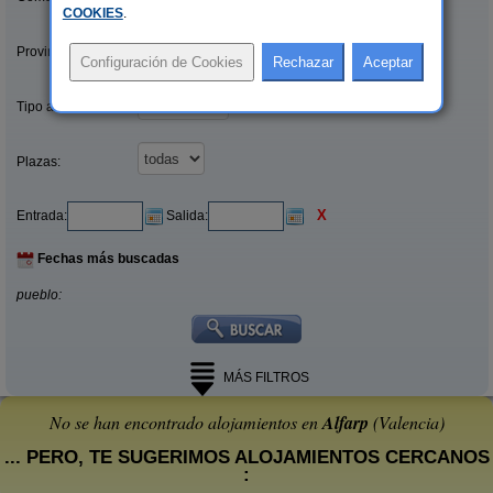
COOKIES
.
Provincias/Islas:
Tipo alquiler:
Plazas:
X
Entrada:
Salida:
Fechas más buscadas
pueblo:
MÁS FILTROS
No se han encontrado alojamientos en
Alfarp
(Valencia)
... PERO, TE SUGERIMOS ALOJAMIENTOS CERCANOS
: