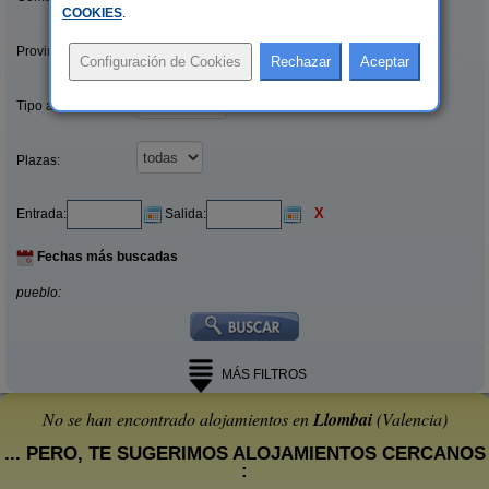
COOKIES
.
Provincias/Islas:
Tipo alquiler:
Plazas:
X
Entrada:
Salida:
Fechas más buscadas
pueblo:
MÁS FILTROS
No se han encontrado alojamientos en
Llombai
(Valencia)
... PERO, TE SUGERIMOS ALOJAMIENTOS CERCANOS
: