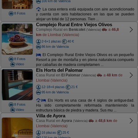
100 km de Valencia
La casa entera está equipada con aire acondicionado
8 Fotos
y cuenta con seis habitaciones en las que se pueden
alojar un total de 12 personas. Tien ...
Complejo Rural Entre Viejos Olivos
Complejo Rural en
Benicolet
a
46,8
(Valencia)
km
de Llombai (Valencia)
2-6+1 plazas
40 €
86 km de Valencia
El Complejo Rural Entre Viejos Olivos es un pequeño
8 Fotos
Resort a pie de montaña y en plena naturaleza compueto
Video
por cabañas de madera completamen ...
Els Horts del Palomar
Casa Rural en
El Palomar
a
48 km
de
(Valencia)
Llombai (Valencia)
12-18+4 plazas
21 €
95 km de Valencia
Els Horts es una casa de 4 siglos de antiguedad.
8 Fotos
Ha sido completamente reformada manteniendo la
Video
estructura básica de piedra y madera. Sus mu ...
Villa de Ayora
Casa Rural en
Ayora
a
48,6 km
de
(Valencia)
Llombai (Valencia)
16 plazas
25 €
120 km de Valencia