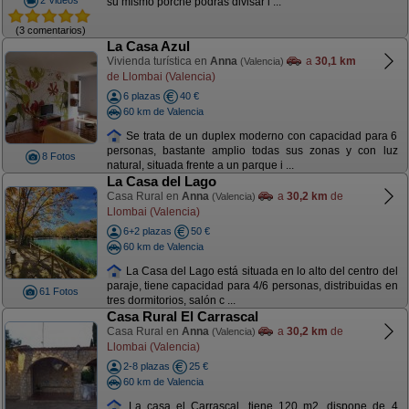
su mismo porche podrás divisar l ...
(3 comentarios)
La Casa Azul
Vivienda turística en
Anna
a
30,1 km
(Valencia)
de Llombai (Valencia)
6 plazas
40 €
60 km de Valencia
Se trata de un duplex moderno con capacidad para 6
personas, bastante amplio todas sus zonas y con luz
8 Fotos
natural, situada frente a un parque i ...
La Casa del Lago
Casa Rural en
Anna
a
30,2 km
de
(Valencia)
Llombai (Valencia)
6+2 plazas
50 €
60 km de Valencia
La Casa del Lago está situada en lo alto del centro del
paraje, tiene capacidad para 4/6 personas, distribuidas en
61 Fotos
tres dormitorios, salón c ...
Casa Rural El Carrascal
Casa Rural en
Anna
a
30,2 km
de
(Valencia)
Llombai (Valencia)
2-8 plazas
25 €
60 km de Valencia
La casa el Carrascal, tiene 120 m2, dispone de 4