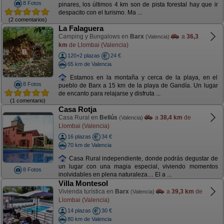
8 Fotos
pinares, los últimos 4 km son de pista forestal hay que ir
despacito con el turismo. Ma ...
(2 comentarios)
La Falaguera
Camping y Bungalows en
Barx
a
36,3
(Valencia)
km
de Llombai (Valencia)
120+2 plazas
24 €
65 km de Valencia
Estamos en la montaña y cerca de la playa, en el
8 Fotos
pueblo de Barx a 15 km de la playa de Gandía. Un lugar
de encanto para relajarse y disfruta ...
(1 comentario)
Casa Rotja
Casa Rural en
Bellús
a
38,4 km
de
(Valencia)
Llombai (Valencia)
16 plazas
34 €
70 km de Valencia
Casa Rural independiente, donde podrás degustar de
un lugar con una magia especial, viviendo momentos
8 Fotos
inolvidables en plena naturaleza… El a ...
Villa Montesol
Vivienda turística en
Barx
a
39,3 km
de
(Valencia)
Llombai (Valencia)
14 plazas
30 €
80 km de Valencia