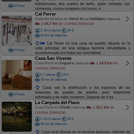
habitaciones, dos cuartos de baño, salón comedor con
8 Fotos
chimenea, cocina completa con horno, n ...
Cal Ferrer
Vivienda turística en
Simat de La Valldigna
(Valencia)
a
34,7 km
de Llombai (Valencia)
2-10+2 plazas
25 €
50 km de Valencia
Cal Ferrer es una casa de pueblo situada en la
calle principal, en una antigua herrería rehabilitada y
8 Fotos
acondicionada con todas las comodidad ...
Casa San Vicente
Casa Rural en
Enguera
a
34,9 km
de
(Valencia)
Llombai (Valencia)
5-7 plazas
19 €
70 km de Valencia
Casa con la distribución y los espacios de las
viviendas de pueblo de antaño, pero totalmente
8 Fotos
reformada y de estilo moderno. Dispone de 4 ha ...
La Canyada del Flaco
Casa Rural en
Chella
a
35,1 km
de
(Valencia)
Llombai (Valencia)
3-20+2 plazas
30 €
90 km de Valencia
Casa rural situada en un enclave boscoso, rodeado de