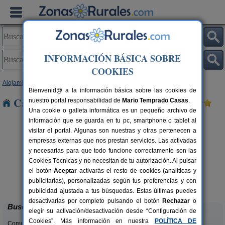
INFORMACIÓN BÁSICA SOBRE
COOKIES
Alojamientos
>
Comunidad Valenciana
>
Valencia
> Llombai
Bienvenid@ a la información básica sobre las cookies de
Casas Rurales cerca de Llombai
nuestro portal responsabilidad de
Mario Temprado Casas
.
Una cookie o galleta informática es un pequeño archivo de
información que se guarda en tu pc, smartphone o tablet al
visitar el portal. Algunas son nuestras y otras pertenecen a
empresas externas que nos prestan servicios. Las activadas
y necesarias para que todo funcione correctamente son las
Cookies Técnicas y no necesitan de tu autorización. Al pulsar
el botón
Aceptar
activarás el resto de cookies (analíticas y
La Casa del Lago
C
rs.
6+2 pers.
publicitarias), personalizadas según tus preferencias y con
 €
50 €
Anna (Valencia)
desde
publicidad ajustada a tus búsquedas. Estas últimas puedes
desactivarlas por completo pulsando el botón
Rechazar
o
Buscar
elegir su activación/desactivación desde “Configuración de
Cookies”. Más información en nuestra
POLÍTICA DE
Comunidades: