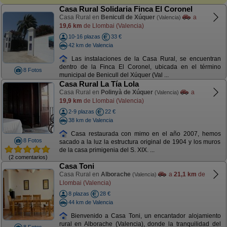
Casa Rural Solidaria Finca El Coronel
Casa Rural en
Benicull de Xúquer
a
(Valencia)
19,6 km
de Llombai (Valencia)
10-16 plazas
33 €
42 km de Valencia
Las instalaciones de la Casa Rural, se encuentran
dentro de la Finca El Coronel, ubicada en el término
8 Fotos
municipal de Benicull del Xúquer (Val ...
Casa Rural La Tía Lola
Casa Rural en
Polinyà de Xúquer
a
(Valencia)
19,9 km
de Llombai (Valencia)
2-9 plazas
22 €
38 km de Valencia
Casa restaurada con mimo en el año 2007, hemos
8 Fotos
sacado a la luz la estructura original de 1904 y los muros
de la casa primigenia del S. XIX. ...
(2 comentarios)
Casa Toni
Casa Rural en
Alborache
a
21,1 km
de
(Valencia)
Llombai (Valencia)
8 plazas
28 €
44 km de Valencia
Bienvenido a Casa Toni, un encantador alojamiento
rural en Alborache (Valencia), donde la tranquilidad del