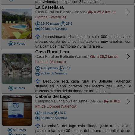
una vivienda principal con 3 habitacione ...
La Castellana
Casa Rural en
Bicorp
a
25,2 km
de
(Valencia)
Llombai (Valencia)
12-30 plazas
25 €
90 km de Valencia
Impresionante chalet a tan solo 300 m del casco
urbano, consta de cinco habitaciones muy amplias, con
8 Fotos
una cama de matrimonio y una litera en ...
Casa Rural Lera
Casa Rural en
Bolbaite
a
26,2 km
de
(Valencia)
Llombai (Valencia)
4-10 plazas
17 €
70 km de Valencia
Descubre esta casa rural en Bolbaite (Valencia)
situada en pleno corazón del Macizo del Caroig. A
8 Fotos
escasos metros del rÍo donde se forma una ...
Cabaña del Lago
Camping y Bungalows en
Anna
a
30,1
(Valencia)
km
de Llombai (Valencia)
4 plazas
40 €
65 km de Valencia
La cabaña del lago esta situada justo a lo alto del
51 Fotos
paraje, a tan solo 30 metros del mismo manantial, desde
2 Videos