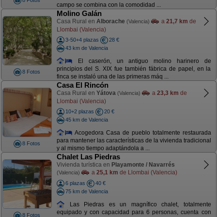
8 Fotos
campo se combina con la comodidad ...
Molino Galán
Casa Rural en
Alborache
a
21,7 km
de
(Valencia)
Llombai (Valencia)
3-50+4 plazas
28 €
43 km de Valencia
El caserón, un antiguo molino harinero de
principios del S. XIX fue también fábrica de papel, en la
8 Fotos
finca se instaló una de las primeras máq ...
Casa El Rincón
Casa Rural en
Yátova
a
23,3 km
de
(Valencia)
Llombai (Valencia)
10+2 plazas
20 €
45 km de Valencia
Acogedora Casa de pueblo totalmente restaurada
para mantener las características de la vivienda tradicional
8 Fotos
y al mismo tiempo adaptándola a ...
Chalet Las Piedras
Vivienda turística en
Playamonte / Navarrés
a
25,1 km
de Llombai (Valencia)
(Valencia)
6 plazas
40 €
75 km de Valencia
Las Piedras es un magnífico chalet, totalmente
equipado y con capacidad para 6 personas, cuenta con
8 Fotos