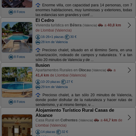
Enorme villa, con capacidad para 14 personas, con 7
enormes habitaciones, muy luminosas y exteriores, todas
8 Fotos
las estancias son grandes y conf ...
El Cedro
Vivienda turística en
Bétera
a
40,8 km
(Valencia)
de Llombai (Valencia)
16-26+1 plazas
30 €
28 km de Valencia
Precioso chalet, situado en el término Serra, en una
urbanización, rodeado de campos y naturaleza. Y a tan
8 Fotos
sólo 20 minutos de Valencia y de ...
Ilusion
Apartamentos Rurales en
Olocau
a
(Valencia)
41,4 km
de Llombai (Valencia)
10-20 plazas
27 €
29 km de Valencia
Precioso chalet, a tan sólo 20 minutos de Valencia,
donde poder disfrutar de la naturaleza y hacer rutas de
8 Fotos
senderismo, y al mismo tiempo, u ...
Alojamiento Turístico Rural Casas de
Alcance
Casa Rural en
Cofrentes
a
44,7 km
de
(Valencia)
Llombai (Valencia)
14 plazas
32 €