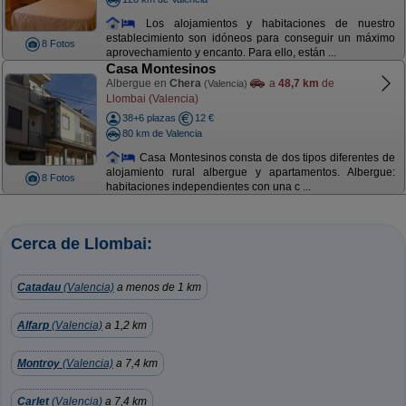
Los alojamientos y habitaciones de nuestro
establecimiento son idóneos para conseguir un máximo
8 Fotos
aprovechamiento y encanto. Para ello, están ...
Casa Montesinos
Albergue en
Chera
a
48,7 km
de
(Valencia)
Llombai (Valencia)
38+6 plazas
12 €
80 km de Valencia
Casa Montesinos consta de dos tipos diferentes de
alojamiento rural albergue y apartamentos. Albergue:
8 Fotos
habitaciones independientes con una c ...
Cerca de Llombai:
Catadau
(Valencia)
a menos de 1 km
Alfarp
(Valencia)
a 1,2 km
Montroy
(Valencia)
a 7,4 km
Carlet
(Valencia)
a 7,4 km