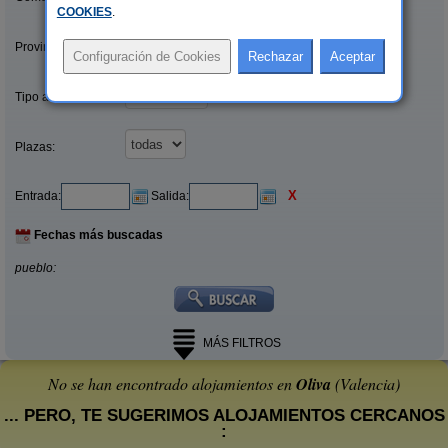
COOKIES
.
Provincias/Islas:
Tipo alquiler:
Plazas:
X
Entrada:
Salida:
Fechas más buscadas
pueblo:
MÁS FILTROS
No se han encontrado alojamientos en
Oliva
(Valencia)
... PERO, TE SUGERIMOS ALOJAMIENTOS CERCANOS
: