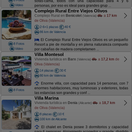
8 Fotos
sofás-cama, todos con una capacidad para 4 y 6
Video
personas, por eso es ideal para grandes grup ...
Complejo Rural Entre Viejos Olivos
Complejo Rural en
Benicolet
a
17 km
(Valencia)
de Oliva (Valencia)
2-6+1 plazas
40 €
86 km de Valencia
El Complejo Rural Entre Viejos Olivos es un pequeño
8 Fotos
Resort a pie de montaña y en plena naturaleza compueto
Video
por cabañas de madera completamen ...
Villa Montesol
Vivienda turística en
Barx
a
17,2 km
de
(Valencia)
Oliva (Valencia)
14 plazas
30 €
80 km de Valencia
Enorme villa, con capacidad para 14 personas, con 7
enormes habitaciones, muy luminosas y exteriores, todas
8 Fotos
las estancias son grandes y conf ...
Villa Marina
Vivienda turística en
Denia
a
18,7 km
(Alicante)
de Oliva (Valencia)
8 plazas
10 €
100 km de Alicante
El chalet en Denia posee 3 dormitorios y capacidad
para 6 personas. Alojamiento acogedor y grande, dividido