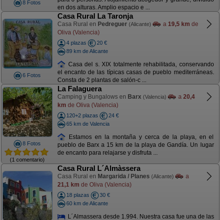
8 Fotos
en dos alturas. Amplio espacio e ...
Casa Rural La Taronja
Casa Rural en
Pedreguer
a
19,5 km
de
(Alicante)
Oliva (Valencia)
4 plazas
20 €
89 km de Alicante
Casa del s. XIX totalmente rehabilitada, conservando
el encanto de las típicas casas de pueblo mediterráneas.
6 Fotos
Consta de 2 plantas de salón-c ...
La Falaguera
Camping y Bungalows en
Barx
a
20,4
(Valencia)
km
de Oliva (Valencia)
120+2 plazas
24 €
65 km de Valencia
Estamos en la montaña y cerca de la playa, en el
8 Fotos
pueblo de Barx a 15 km de la playa de Gandía. Un lugar
de encanto para relajarse y disfruta ...
(1 comentario)
Casa Rural L´Almàssera
Casa Rural en
Margarida / Planes
a
(Alicante)
21,1 km
de Oliva (Valencia)
18 plazas
30 €
60 km de Alicante
L´Almassera desde 1.994. Nuestra casa fue una de las