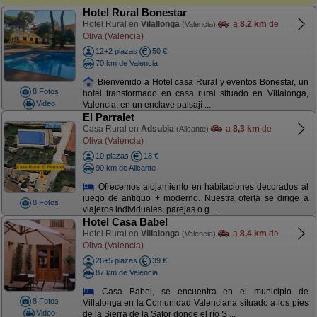
Hotel Rural Bonestar
Hotel Rural en
Vilallonga
a
8,2 km
de
(Valencia)
Oliva (Valencia)
12+2 plazas
50 €
70 km de Valencia
Bienvenido a Hotel casa Rural y eventos Bonestar, un
8 Fotos
hotel transformado en casa rural situado en Villalonga,
Video
Valencia, en un enclave paisají ...
El Parralet
Casa Rural en
Adsubia
a
8,3 km
de
(Alicante)
Oliva (Valencia)
10 plazas
18 €
90 km de Alicante
Ofrecemos alojamiento en habitaciones decorados al
juego de antiguo + moderno. Nuestra oferta se dirige a
8 Fotos
viajeros individuales, parejas o g ...
Hotel Casa Babel
Hotel Rural en
Villalonga
a
8,4 km
de
(Valencia)
Oliva (Valencia)
26+5 plazas
39 €
87 km de Valencia
Casa Babel, se encuentra en el municipio de
8 Fotos
Villalonga en la Comunidad Valenciana situado a los pies
Video
de la Sierra de la Safor donde el río S ...