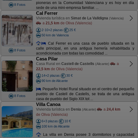
pioneras en la Comunidad Valenciana y es hoy en día
8 Fotos
sede de una mini-empresa familiar. ...
Cal Ferrer
Vivienda turística en
Simat de La Valldigna
(Valencia)
a
21,5 km
de Oliva (Valencia)
2-10+2 plazas
25 €
50 km de Valencia
Cal Ferrer es una casa de pueblo situada en la
calle principal, en una antigua herrería rehabilitada y
8 Fotos
acondicionada con todas las comodidad ...
Casa Pilar
Casa Rural en
Castell de Castells
a
(Alicante)
22,5 km
de Oliva (Valencia)
14+2 plazas
30 €
90 km de Alicante
Pequeño Hotel Rural situado en el centro del pequeño
pueblo de Castell de Castells, se trata de una antigua
8 Fotos
casa de pueblo del Siglo XIX tot ...
Villa Canoa
Vivienda turística en
Denia
a
24,4 km
(Alicante)
de Oliva (Valencia)
6+3 plazas
10 €
100 km de Alicante
La villa en Denia posee 3 dormitorios y capacidad