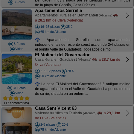
Benicadell, muy visitada por senderistas, y a 20 minutos
8 Fotos
de la playa de Gandía, Casa Frías os ...
Apartamentos Serrella
Apartamentos Rurales en
Benimantell
(Alicante)
a
28,1 km
de Oliva (Valencia)
16+16 plazas
35 €
65 km de Alicante
Apartamentos Serrella son apartamentos
8 Fotos
independientes de reciente construcción de 2/4 plazas en
Video
el bonito Valle de Guadalest. Rodeados de mo ...
El Molinet del Governador
Casa Rural en
Guadalest
a
28,7 km
de
(Alicante)
Oliva (Valencia)
2-21+2 plazas
28 €
50 km de Alicante
La casa El Molinet del Governador fué antiguo molino
31 Fotos
de agua ubicado en el Valle de Guadalest a pocos metros
Video
de su rio, situada en un entorn ...
(17 comentarios)
Casa Sant Vicent 63
Vivienda turística en
Teulada
a
29,1 km
(Alicante)
de Oliva (Valencia)
2-8 plazas
20 €
75 km de Alicante