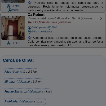
Preciosa casa de pueblo con capacidad para 8
8 Fotos
personas. Recientemente reformada preservando lo
Video
tradicional y conviviendo con la modernidad, c ...
Ca Robert
Vivienda turística en
Callosa d´en Sarrià
(Alicante)
a
29,9 km
de Oliva (Valencia)
2-8+2 plazas
25 €
64 km de Alicante
Acogedora casa de pueblo en pleno casco antiguo.
Calle céntrica muy tranquila, sin apenas tráfico, perfecta
8 Fotos
para descanso y desconexión. A 5 ...
Cerca de Oliva:
Piles
(Valencia)
a 2,6 km
Miramar
(Valencia)
a 3,8 km
Fuente Encarroz
(Valencia)
a 4 km
Rafelcofer
(Valencia)
a 4,1 km