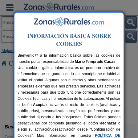
INFORMACIÓN BÁSICA SOBRE
COOKIES
Alojamientos
>
Comunidad Valenciana
>
Valencia
> Oliva
Bienvenid@ a la información básica sobre las cookies de
Casas Rurales cerca de Oliva
nuestro portal responsabilidad de
Mario Temprado Casas
.
Una cookie o galleta informática es un pequeño archivo de
información que se guarda en tu pc, smartphone o tablet al
visitar el portal. Algunas son nuestras y otras pertenecen a
empresas externas que nos prestan servicios. Las activadas
y necesarias para que todo funcione correctamente son las
Cookies Técnicas y no necesitan de tu autorización. Al pulsar
el botón
Aceptar
activarás el resto de cookies (analíticas y
Cabaña del Lago
C
rs.
4 pers.
publicitarias), personalizadas según tus preferencias y con
 €
40 €
Anna (Valencia)
desde
publicidad ajustada a tus búsquedas. Estas últimas puedes
desactivarlas por completo pulsando el botón
Rechazar
o
Buscar
elegir su activación/desactivación desde “Configuración de
Cookies”. Más información en nuestra
POLÍTICA DE
Comunidades: