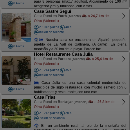
para 8 personas (máx.7 adultos). Alojamiento de 100 m²
8 Fotos
acogedor y muy luminoso, con vistas ...
Casa Sastre Segui
Casa Rural en
Patró
a
24,7 km
de
(Alicante)
Oliva (Valencia)
2-10+2 plazas
40 €
80 km de Alicante
Nuestra casa se encuentra en Alpatró, pequeño
pueblo de La Vall de Gallinera, (Alicante). En plena
8 Fotos
montaña y a 30 km de la playa. Parece inc ...
Hotel Restaurante Casa Julia
Hotel Rural en
Parcent
a
25,4 km
de
(Alicante)
Oliva (Valencia)
2-12+4 plazas
35 €
89 km de Alicante
Casa Julia es una casa colonial modernista de
principios de siglo restaurada con mucho esmero con 6
8 Fotos
habitaciones y restaurante, con una coci ...
Casa Frias
Casa Rural en
Beniatjar
a
26,8 km
de
(Valencia)
Oliva (Valencia)
2-12+2 plazas
28 €
70 km de Valencia
En un ambiente rural, al pie de la montaña del