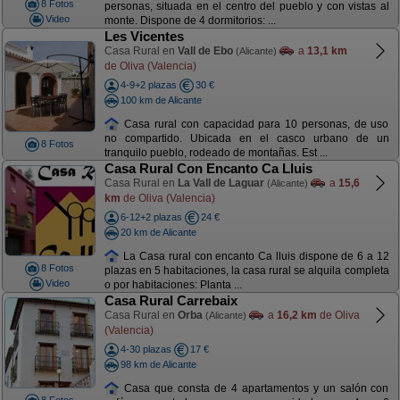
8 Fotos
personas, situada en el centro del pueblo y con vistas al
Video
monte. Dispone de 4 dormitorios: ...
Les Vicentes
Casa Rural en
Vall de Ebo
a
13,1 km
(Alicante)
de Oliva (Valencia)
4-9+2 plazas
30 €
100 km de Alicante
Casa rural con capacidad para 10 personas, de uso
no compartido. Ubicada en el casco urbano de un
8 Fotos
tranquilo pueblo, rodeado de montañas. Est ...
Casa Rural Con Encanto Ca Lluis
Casa Rural en
La Vall de Laguar
a
15,6
(Alicante)
km
de Oliva (Valencia)
6-12+2 plazas
24 €
20 km de Alicante
La Casa rural con encanto Ca lluis dispone de 6 a 12
8 Fotos
plazas en 5 habitaciones, la casa rural se alquila completa
Video
o por habitaciones: Planta ...
Casa Rural Carrebaix
Casa Rural en
Orba
a
16,2 km
de Oliva
(Alicante)
(Valencia)
4-30 plazas
17 €
98 km de Alicante
Casa que consta de 4 apartamentos y un salón con