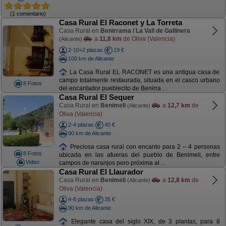
(1 comentario)
Casa Rural El Raconet y La Torreta
Casa Rural en
Benirrama / La Vall de Gallinera
a
11,8 km
de Oliva (Valencia)
(Alicante)
2-10+2 plazas
19 €
100 km de Alicante
La Casa Rural EL RACONET es una antigua casa de
campo totalmente restaurada, situada en el casco urbano
8 Fotos
del encantador pueblecito de Benirra ...
Casa Rural El Sequer
Casa Rural en
Benimeli
a
12,7 km
de
(Alicante)
Oliva (Valencia)
2-4 plazas
40 €
90 km de Alicante
Preciosa casa rural con encanto para 2 – 4 personas
8 Fotos
ubicada en las afueras del pueblo de Benimeli, entre
Video
campos de naranjos pero próxima al ...
Casa Rural El Llaurador
Casa Rural en
Benimeli
a
12,8 km
de
(Alicante)
Oliva (Valencia)
4-8 plazas
35 €
90 km de Alicante
Elegante casa del siglo XIX, de 3 plantas, para 8