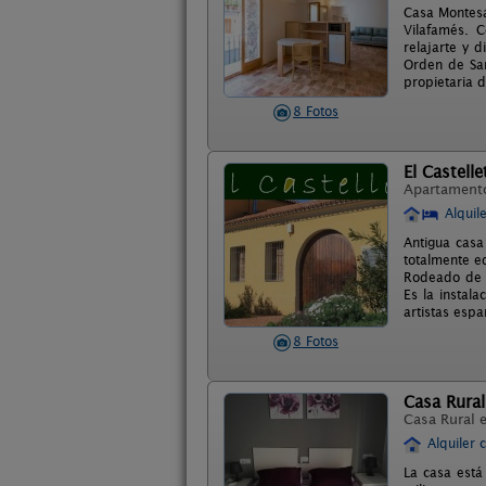
Casa Montesa
Vilafamés. 
relajarte y 
Orden de San
propietaria d
8 Fotos
El Castelle
Apartament
Alquil
Antigua casa
totalmente e
Rodeado de v
Es la instal
artistas esp
8 Fotos
Casa Rural
Casa Rural 
Alquiler 
La casa está