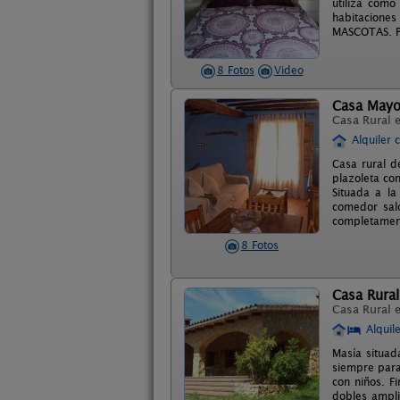
utiliza como
habitaciones
MASCOTAS. Po
8 Fotos
Video
Casa Mayo
Casa Rural 
Alquiler 
Casa rural d
plazoleta co
Situada a la
comedor sal
completament
8 Fotos
Casa Rural
Casa Rural 
Alquil
Masía situad
siempre para
con niños. F
dobles ampl