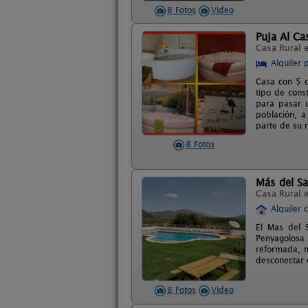
8 Fotos
Video
Puja Al Cas
Casa Rural 
Alquiler 
Casa con 5 c
tipo de const
para pasar u
población, a
parte de su 
8 Fotos
Más del S
Casa Rural 
Alquiler 
El Mas del 
Penyagolosa
reformada, m
desconectar 
8 Fotos
Video