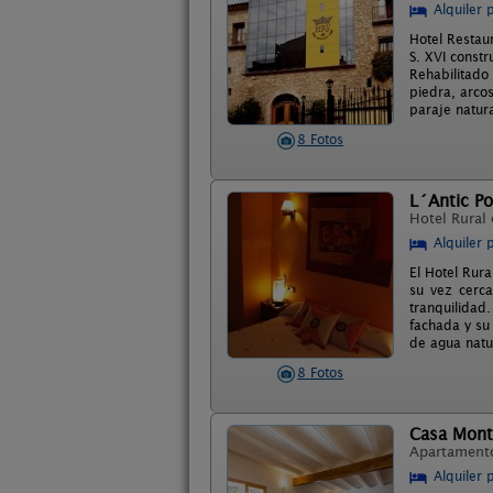
Alquiler 
Hotel Restau
S. XVI constr
Rehabilitado
piedra, arco
paraje natur
8 Fotos
L´Antic Po
Hotel Rural
Alquiler 
El Hotel Rur
su vez cerc
tranquilidad
fachada y su 
de agua natu
8 Fotos
Casa Mont
Apartament
Alquiler 