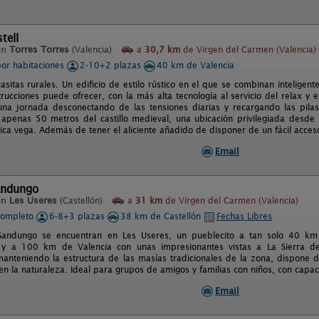
tell
en
Torres Torres
(Valencia)
a
30,7 km
de Virgen del Carmen (Valencia)
por habitaciones
2-10+2 plazas
40 km de Valencia
asitas rurales. Un edificio de estilo rústico en el que se combinan inteligen
rucciones puede ofrecer, con la más alta tecnología al servicio del relax y el
na jornada desconectando de las tensiones diarias y recargando las pilas
 apenas 50 metros del castillo medieval, una ubicación privilegiada desde 
rica vega. Además de tener el aliciente añadido de disponer de un fácil acce
Email
andungo
en
Les Useres
(Castellón)
a
31 km
de Virgen del Carmen (Valencia)
completo
6-8+3 plazas
38 km de Castellón
Fechas Libres
Sandungo se encuentran en Les Useres, un pueblecito a tan solo 40 km 
 y a 100 km de Valencia con unas impresionantes vistas a La Sierra de
anteniendo la estructura de las masías tradicionales de la zona, dispone 
en la naturaleza. Ideal para grupos de amigos y familias con niños, con capa
Email