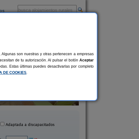
ios
-
al. Algunas son nuestras y otras pertenecen a empresas
cesitan de tu autorización. Al pulsar el botón
Aceptar
uedas. Estas últimas puedes desactivarlas por completo
CA DE COOKIES
.
La Castellana
Huerto Sánchez
12-30 pers.
25 €
Bicorp (Valencia)
Chera (Valencia)
desde
Adaptada a discapacitados