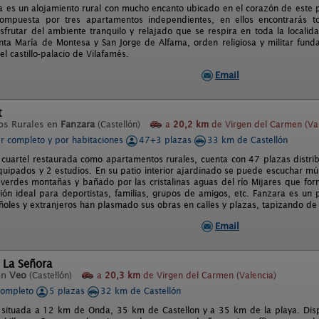
 es un alojamiento rural con mucho encanto ubicado en el corazón de este pi
Compuesta por tres apartamentos independientes, en ellos encontrarás
disfrutar del ambiente tranquilo y relajado que se respira en toda la local
ta María de Montesa y San Jorge de Alfama, orden religiosa y militar funda
el castillo-palacio de Vilafamés.
Email
t
os Rurales en
Fanzara
(Castellón)
a
20,2 km
de Virgen del Carmen (Val
er completo y por habitaciones
47+3 plazas
33 km de Castellón
 cuartel restaurada como apartamentos rurales, cuenta con 47 plazas distr
quipados y 2 estudios. En su patio interior ajardinado se puede escuchar mús
erdes montañas y bañado por las cristalinas aguas del río Mijares que for
ación ideal para deportistas, familias, grupos de amigos, etc. Fanzara es u
añoles y extranjeros han plasmado sus obras en calles y plazas, tapizando de 
Email
 La Señora
en
Veo
(Castellón)
a
20,3 km
de Virgen del Carmen (Valencia)
completo
5 plazas
32 km de Castellón
 situada a 12 km de Onda, 35 km de Castellon y a 35 km de la playa. Dis