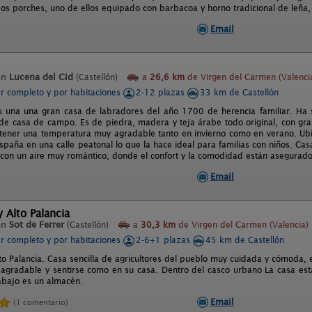
os porches, uno de ellos equipado con barbacoa y horno tradicional de leña,
Email
en
Lucena del Cid
(Castellón)
a
26,6 km
de Virgen del Carmen (Valenci
er completo y por habitaciones
2-12 plazas
33 km de Castellón
s una una gran casa de labradores del año 1700 de herencia familiar. Ha 
 de casa de campo. Es de piedra, madera y teja árabe todo original, con gr
ener una temperatura muy agradable tanto en invierno como en verano. Ubic
spaña en una calle peatonal lo que la hace ideal para familias con niños. Cas
je con un aire muy romántico, donde el confort y la comodidad están asegurado
Email
 Alto Palancia
en
Sot de Ferrer
(Castellón)
a
30,3 km
de Virgen del Carmen (Valencia)
er completo y por habitaciones
2-6+1 plazas
45 km de Castellón
lto Palancia. Casa sencilla de agricultores del pueblo muy cuidada y cómoda,
 agradable y sentirse como en su casa. Dentro del casco urbano La casa está
abajo es un almacén.
Email
(1 comentario)