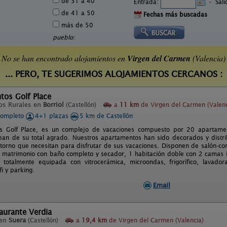
de 31 a 40
Entrada:
-
Sal
de 41 a 50
Fechas más buscadas
más de 50
pueblo:
No se han encontrado alojamientos en
Virgen del Carmen
(Valencia)
... PERO, TE SUGERIMOS ALOJAMIENTOS CERCANOS :
tos Golf Place
os Rurales en
Borriol
(Castellón)
a
11 km
de Virgen del Carmen (Valenc
completo
4+1 plazas
5 km de Castellón
s Golf Place, es un complejo de vacaciones compuesto por 20 apartame
ean de su total agrado. Nuestros apartamentos han sido decorados y distr
entorno que necesitan para disfrutar de sus vacaciones. Disponen de salón-c
matrimonio con baño completo y secador, 1 habitación doble con 2 camas i
e totalmente equipada con vitrocerámica, microondas, frigorífico, lavado
fi y parking.
Email
aurante Verdia
 en
Suera
(Castellón)
a
19,4 km
de Virgen del Carmen (Valencia)