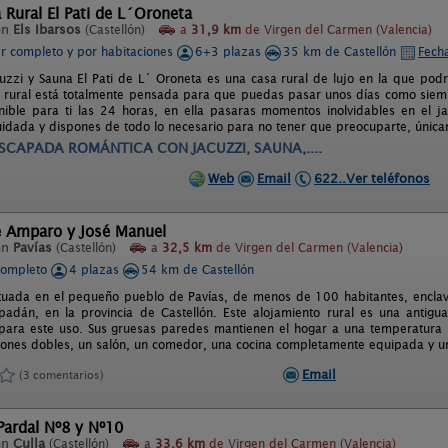
 Rural El Pati de L´Oroneta
en
Els Ibarsos
(Castellón)
a
31,9 km
de Virgen del Carmen (Valencia)
er completo y por habitaciones
6+3 plazas
35 km de Castellón
Fecha
uzzi y Sauna El Pati de L´ Oroneta es una casa rural de lujo en la que podrá
 rural está totalmente pensada para que puedas pasar unos días como siem
nible para ti las 24 horas, en ella pasaras momentos inolvidables en el j
uidada y dispones de todo lo necesario para no tener que preocuparte, únic
SCAPADA ROMÁNTICA CON JACUZZI, SAUNA,....
Web
Email
622..Ver teléfonos
e Amparo y José Manuel
en
Pavías
(Castellón)
a
32,5 km
de Virgen del Carmen (Valencia)
completo
4 plazas
54 km de Castellón
ituada en el pequeño pueblo de Pavías, de menos de 100 habitantes, enclav
padán, en la provincia de Castellón. Este alojamiento rural es una antig
 para este uso. Sus gruesas paredes mantienen el hogar a una temperatura 
iones dobles, un salón, un comedor, una cocina completamente equipada y u
Email
(3 comentarios)
 Pardal Nº8 y Nº10
en
Culla
(Castellón)
a
33,6 km
de Virgen del Carmen (Valencia)