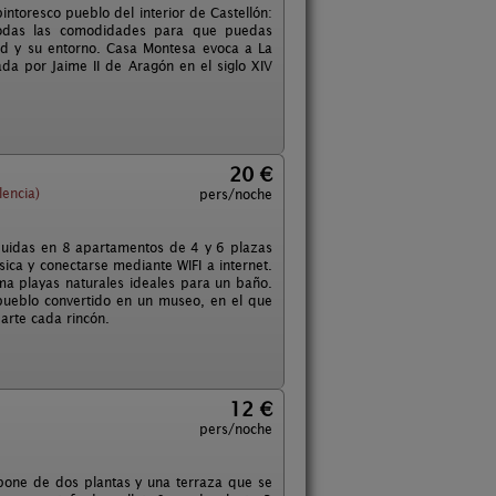
ntoresco pueblo del interior de Castellón:
 todas las comodidades para que puedas
idad y su entorno. Casa Montesa evoca a La
da por Jaime II de Aragón en el siglo XIV
20 €
encia)
pers/noche
ibuidas en 8 apartamentos de 4 y 6 plazas
ica y conectarse mediante WIFI a internet.
ma playas naturales ideales para un baño.
n pueblo convertido en un museo, en el que
arte cada rincón.
12 €
pers/noche
pone de dos plantas y una terraza que se