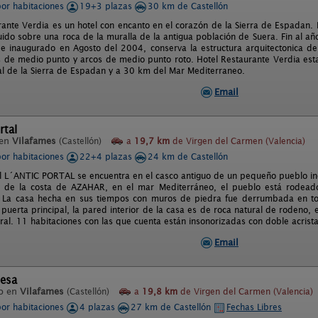
por habitaciones
19+3 plazas
30 km de Castellón
rante Verdia es un hotel con encanto en el corazón de la Sierra de Espadan. H
uido sobre una roca de la muralla de la antigua población de Suera. Fin al año
 e inaugurado en Agosto del 2004, conserva la estructura arquitectonica de
s de medio punto y arcos de medio punto roto. Hotel Restaurante Verdia esta
al de la Sierra de Espadan y a 30 km del Mar Mediterraneo.
Email
rtal
 en
Vilafames
(Castellón)
a
19,7 km
de Virgen del Carmen (Valencia)
por habitaciones
22+4 plazas
24 km de Castellón
al L´ANTIC PORTAL se encuentra en el casco antiguo de un pequeño pueblo ine
a de la costa de AZAHAR, en el mar Mediterráneo, el pueblo está rodeado
. La casa hecha en sus tiempos con muros de piedra fue derrumbada en todo
puerta principal, la pared interior de la casa es de roca natural de rodeno, e
ral. 11 habitaciones con las que cuenta están insonorizadas con doble acrist
Email
esa
o en
Vilafames
(Castellón)
a
19,8 km
de Virgen del Carmen (Valencia)
por habitaciones
4 plazas
27 km de Castellón
Fechas Libres