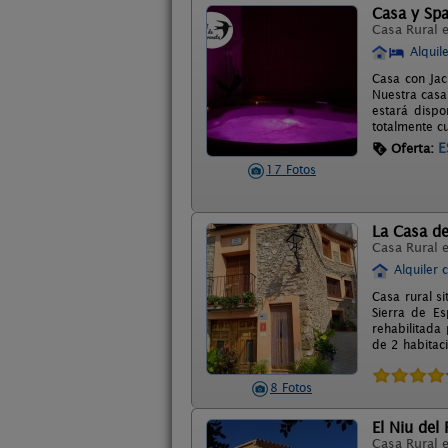
Casa y Spa
Casa Rural 
Alquil
Casa con Jac
Nuestra casa
estará dispo
totalmente c
E
Oferta:
17 Fotos
La Casa d
Casa Rural 
Alquiler 
Casa rural s
Sierra de Es
rehabilitada
de 2 habitac
8 Fotos
El Niu del
Casa Rural 