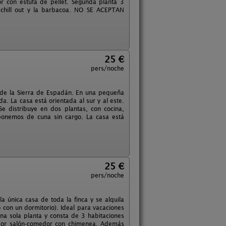
or con estufa de pellet. Segunda planta 3
l chill out y la barbacoa. NO SE ACEPTAN
25 €
pers/noche
l de la Sierra de Espadán. En una pequeña
 La casa está orientada al sur y al este.
e distribuye en dos plantas, con cocina,
ponemos de cuna sin cargo. La casa está
25 €
pers/noche
a única casa de toda la finca y se alquila
 con un dormitorio). Ideal para vacaciones
una sola planta y consta de 3 habitaciones
edor salón-comedor con chimenea. Además