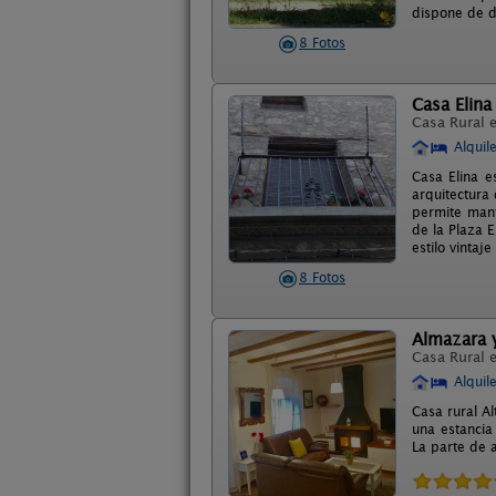
dispone de d
8 Fotos
Casa Elina
Casa Rural 
Alquil
Casa Elina e
arquitectura
permite mant
de la Plaza E
estilo vinta
8 Fotos
Almazara y
Casa Rural 
Alquil
Casa rural A
una estancia
La parte de 