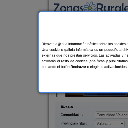
Busca por alojamiento
Alojamientos
>
Comunidad Valenciana
>
Val
Casas Rurales cerca
Bienvenid@ a la información básica sobre las cookies 
Una cookie o galleta informática es un pequeño archiv
externas que nos prestan servicios. Las activadas y n
activarás el resto de cookies (analíticas y publicita
pulsando el botón
Rechazar
o elegir su activación/de
l Lago
Cabaña del Lago
6+2 pers.
50 €
ncia)
Anna (Valencia)
desde
desd
Buscar
Comunidades:
Provincias/Islas: