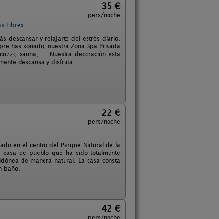
35 €
pers/noche
s Libres
s descansar y relajarte del estrés diario.
pre has soñado, nuestra Zona Spa Privada
acuzzi, sauna, … Nuestra decoración esta
amente descansa y disfruta …
22 €
pers/noche
ado en el centro del Parque Natural de la
ua casa de pueblo que ha sido totalmente
idónea de manera natural. La casa consta
n baño.
42 €
pers/noche