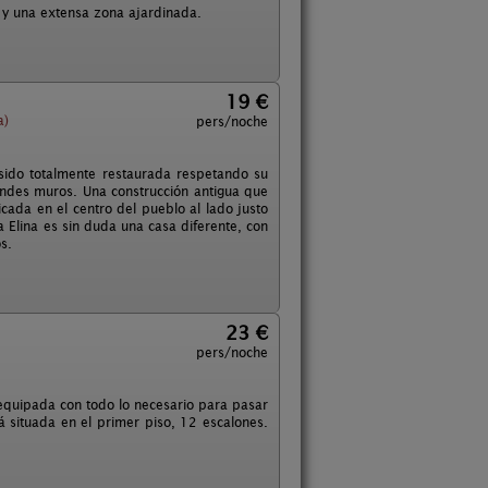
 y una extensa zona ajardinada.
19 €
a)
pers/noche
sido totalmente restaurada respetando su
andes muros. Una construcción antigua que
ada en el centro del pueblo al lado justo
a Elina es sin duda una casa diferente, con
s.
23 €
pers/noche
 equipada con todo lo necesario para pasar
 situada en el primer piso, 12 escalones.