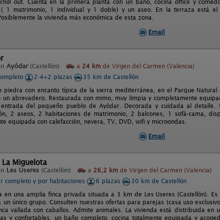
 chill out. Cuenta en la primera planta con un baño, cocina office y comed
 ( 1 matrimonio, 1 individual y 1 doble) y un aseo. En la terraza está e
siblemente la vivienda más económica de esta zona.
Email
r
en
Ayódar
(Castellón)
a
24 km
de Virgen del Carmen (Valencia)
completo
2-4+2 plazas
35 km de Castellón
e piedra con encanto típica de la sierra mediterránea, en el Parque Natura
n un abrevadero. Restaurada con mimo, muy limpia y completamente equipada.
 entrada del pequeño pueblo de Ayódar. Decorada y cuidada al detalle. S
ón, 2 aseos, 2 habitaciones de matrimonio, 2 balcones, 1 sofá-cama, dis
e equipada con calefacción, nevera, TV, DVD, wifi y microondas.
Email
 La Miguelota
en
Les Useres
(Castellón)
a
26,2 km
de Virgen del Carmen (Valencia)
er completo y por habitaciones
6 plazas
30 km de Castellón
a en una amplia finca privada situada a 3 km de Les Useres (Castellón). Es l
 un único grupo. Consulten nuestras ofertas para parejas (casa uso exclusivo
inca vallada con caballos. Admite animales. La vivienda está distribuida en 
ias y confortables, un baño completo, cocina totalmente equipada y acog