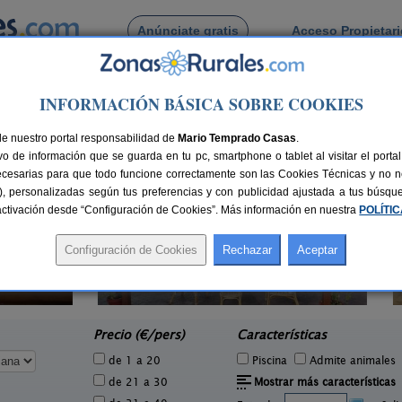
Anúnciate gratis
Acceso Propietar
Busca por pueblo
INFORMACIÓN BÁSICA SOBRE COOKIES
encia
> Virgen del Carmen
 de Virgen del Carmen
de nuestro portal responsabilidad de
Mario Temprado Casas
.
o de información que se guarda en tu pc, smartphone o tablet al visitar el port
ecesarias para que todo funcione correctamente son las Cookies Técnicas y no ne
rias), personalizadas según tus preferencias y con publicidad ajustada a tus búsq
sactivación desde “Configuración de Cookies”. Más información en nuestra
POLÍTI
Casas Rurales Les Eres de Gátova
4 pers.
20+5 pers.
40 €
28 €
Gátova (Valencia)
e
desde
Precio (€/pers)
Características
de 1 a 20
Piscina
Admite animales
de 21 a 30
Mostrar más características