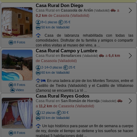
Casa Rural Don Diego
Casa Rural en
Casasola de Arión
a
(Valladolid)
0,2 km
de Casasola (Valladolid)
8+1 plazas
35 €
50 km de Valladolid
Casa de labranza rehabilitada con todas las
comodidades. Disfrutar de tu familia y amigos o compartir
8 Fotos
con ellos visitas al museo del vino, a ...
Casa Rural Campo y Lumbre
Casa Rural en
Benafarces
a
6,4 km
(Valladolid)
de Casasola (Valladolid)
2-14+3 plazas
25 €
60 km de Valladolid
En una ladera al pie de los Montes Torozos, entre el
8 Fotos
Castillo de Tiedra (Valladolid) y el Castillo de Villalonso
Video
(Zamora) se encuentra La Vi ...
Casa Rural Reyes Godos
Casa Rural en
San Román de Hornija
(Valladolid)
a
11,2 km
de Casasola (Valladolid)
12 plazas
30 €
50 km de Valladolid
Un lujo histórico para pasar un fin de semana a cuerpo
de rey, donde el tiempo se detiene y los sueños se hacen
8 Fotos
realidad.5 habitaciones dobl ...