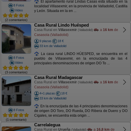
El apartamento rural Lindas Casas está situado en la
8 Fotos
localidad Villasexmir, en la provincia de Valladolid, Castilla
Video
y León. Situada en la en ...
(2 comentarios)
Casa Rural Lindo Huésped
Casa Rural en
Villasexmir
a
16 km
de
(Valladolid)
Casasola (Valladolid)
9 plazas
18 €
33 km de Valladolid
La casa rural LINDO HÚESPED, se encuentra en el
8 Fotos
pueblo de Villasexmir, en la encrucijada de las 4
Video
principales denominaciones de origen DO To ...
(3 comentarios)
Casa Rural Madagascar
Casa Rural en
Villasexmir
a
16 km
de
(Valladolid)
Casasola (Valladolid)
4+1 plazas
18 €
33 km de Valladolid
En la encrucijada de las 4 principales denominaciones
8 Fotos
de origen DO Toro, DO Rueda, DO Ribera de Duero y DO
Cigales, se encuentra esta origin ...
(1 comentario)
Carrelalegua
Casa Rural en
Urueña
a
16,8 km
de
(Valladolid)