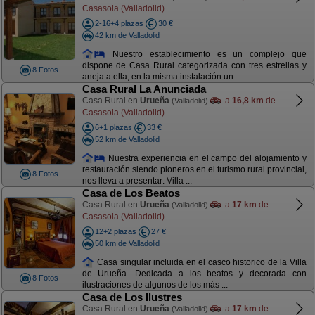
Casasola (Valladolid)
2-16+4 plazas
30 €
42 km de Valladolid
Nuestro establecimiento es un complejo que
dispone de Casa Rural categorizada con tres estrellas y
8 Fotos
aneja a ella, en la misma instalación un ...
Casa Rural La Anunciada
Casa Rural en
Urueña
a
16,8 km
de
(Valladolid)
Casasola (Valladolid)
6+1 plazas
33 €
52 km de Valladolid
Nuestra experiencia en el campo del alojamiento y
restauración siendo pioneros en el turismo rural provincial,
8 Fotos
nos lleva a presentar: Villa ...
Casa de Los Beatos
Casa Rural en
Urueña
a
17 km
de
(Valladolid)
Casasola (Valladolid)
12+2 plazas
27 €
50 km de Valladolid
Casa singular incluida en el casco historico de la Villa
de Urueña. Dedicada a los beatos y decorada con
8 Fotos
ilustraciones de algunos de los más ...
Casa de Los Ilustres
Casa Rural en
Urueña
a
17 km
de
(Valladolid)