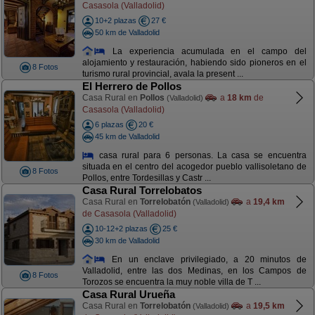
Casasola (Valladolid)
10+2 plazas
27 €
50 km de Valladolid
La experiencia acumulada en el campo del
alojamiento y restauración, habiendo sido pioneros en el
8 Fotos
turismo rural provincial, avala la present ...
El Herrero de Pollos
Casa Rural en
Pollos
a
18 km
de
(Valladolid)
Casasola (Valladolid)
6 plazas
20 €
45 km de Valladolid
casa rural para 6 personas. La casa se encuentra
situada en el centro del acogedor pueblo vallisoletano de
8 Fotos
Pollos, entre Tordesillas y Castr ...
Casa Rural Torrelobatos
Casa Rural en
Torrelobatón
a
19,4 km
(Valladolid)
de Casasola (Valladolid)
10-12+2 plazas
25 €
30 km de Valladolid
En un enclave privilegiado, a 20 minutos de
Valladolid, entre las dos Medinas, en los Campos de
8 Fotos
Torozos se encuentra la muy noble villa de T ...
Casa Rural Urueña
Casa Rural en
Torrelobatón
a
19,5 km
(Valladolid)