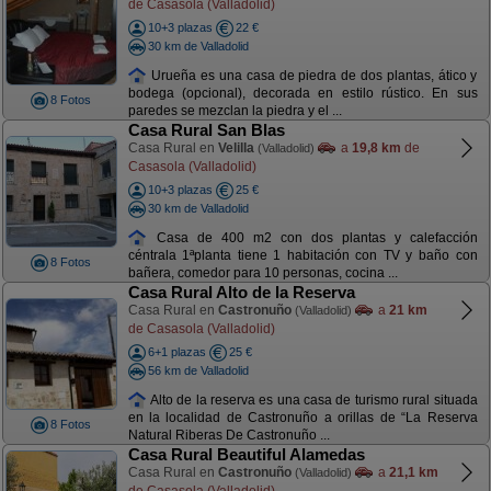
de Casasola (Valladolid)
10+3 plazas
22 €
30 km de Valladolid
Urueña es una casa de piedra de dos plantas, ático y
bodega (opcional), decorada en estilo rústico. En sus
8 Fotos
paredes se mezclan la piedra y el ...
Casa Rural San Blas
Casa Rural en
Velilla
a
19,8 km
de
(Valladolid)
Casasola (Valladolid)
10+3 plazas
25 €
30 km de Valladolid
Casa de 400 m2 con dos plantas y calefacción
céntrala 1ªplanta tiene 1 habitación con TV y baño con
8 Fotos
bañera, comedor para 10 personas, cocina ...
Casa Rural Alto de la Reserva
Casa Rural en
Castronuño
a
21 km
(Valladolid)
de Casasola (Valladolid)
6+1 plazas
25 €
56 km de Valladolid
Alto de la reserva es una casa de turismo rural situada
en la localidad de Castronuño a orillas de “La Reserva
8 Fotos
Natural Riberas De Castronuño ...
Casa Rural Beautiful Alamedas
Casa Rural en
Castronuño
a
21,1 km
(Valladolid)
de Casasola (Valladolid)