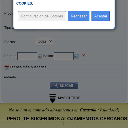
COOKIES
.
Provincias/Islas:
Tipo alquiler:
Plazas:
X
Entrada:
Salida:
Fechas más buscadas
pueblo:
MÁS FILTROS
No se han encontrado alojamientos en
Casasola
(Valladolid)
... PERO, TE SUGERIMOS ALOJAMIENTOS CERCANOS
: