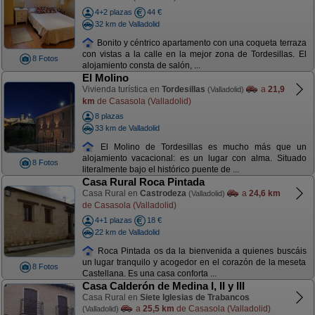
4+2 plazas
44 €
32 km de Valladolid
Bonito y céntrico apartamento con una coqueta terraza
con vistas a la calle en la mejor zona de Tordesillas. El
8 Fotos
alojamiento consta de salón, ...
El Molino
Vivienda turística en
Tordesillas
a
21,9
(Valladolid)
km
de Casasola (Valladolid)
8 plazas
33 km de Valladolid
El Molino de Tordesillas es mucho más que un
alojamiento vacacional: es un lugar con alma. Situado
8 Fotos
literalmente bajo el histórico puente de ...
Casa Rural Roca Pintada
Casa Rural en
Castrodeza
a
24,6 km
(Valladolid)
de Casasola (Valladolid)
4+1 plazas
18 €
22 km de Valladolid
Roca Pintada os da la bienvenida a quienes buscáis
un lugar tranquilo y acogedor en el corazón de la meseta
8 Fotos
Castellana. Es una casa conforta ...
Casa Calderón de Medina I, II y III
Casa Rural en
Siete Iglesias de Trabancos
a
25,5 km
de Casasola (Valladolid)
(Valladolid)