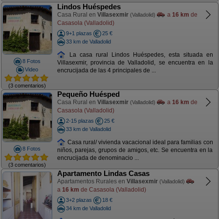
Lindos Huéspedes
Casa Rural en
Villasexmir
a
16 km
de
(Valladolid)
Casasola (Valladolid)
9+1 plazas
25 €
33 km de Valladolid
La casa rural Lindos Huéspedes, esta situada en
8 Fotos
Villasexmir, provincia de Valladolid, se encuentra en la
Video
encrucijada de las 4 principales de ...
(3 comentarios)
Pequeño Huésped
Casa Rural en
Villasexmir
a
16 km
de
(Valladolid)
Casasola (Valladolid)
2-15 plazas
25 €
33 km de Valladolid
Casa rural/ vivienda vacacional ideal para familias con
8 Fotos
niños, parejas, grupos de amigos, etc. Se encuentra en la
encrucijada de denominacio ...
(3 comentarios)
Apartamento Lindas Casas
Apartamentos Rurales en
Villasexmir
(Valladolid)
a
16 km
de Casasola (Valladolid)
3+2 plazas
18 €
34 km de Valladolid