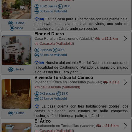
13+2 plazas
20 €
56 km de Valladolid
Es una casa para 13 personas con una planta baja,
8 Fotos
un desván, una sala de catas de vinos, una sala de
Video
masajes y un jardín grande con porche. ...
Flor del Duero
Casa Rural en
Castronuño
a
21,1 km
(Valladolid)
de Casasola (Valladolid)
9 plazas
30 €
56 km de Valladolid
Nuestro alojamiento Flor del Duero se encuentra en
la localidad de Castronuño (Valladolid), municipio situado
8 Fotos
a orillas del río Duero y anti ...
Vivienda Turística El Caneco
Vivienda turística en
Tordesillas
a
21,2
(Valladolid)
km
de Casasola (Valladolid)
6+2 plazas
19 €
28 km de Valladolid
La casa cuenta con tres habitaciones dobles, dos
camas supletorias, dos cuartos de baño completos,
8 Fotos
cocina, salón, chimenea, patio, calefacci ...
El Ático
Apartamento en
Tordesillas
a
21,6 km
(Valladolid)
de Casasola (Valladolid)