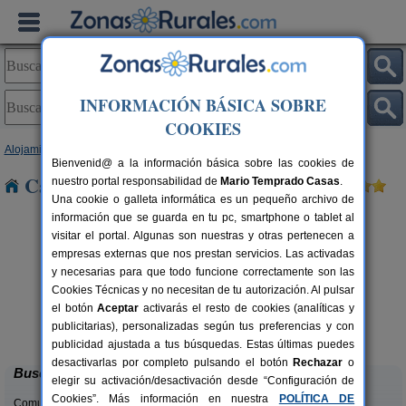
INFORMACIÓN BÁSICA SOBRE
COOKIES
Alojamientos
>
Castilla y León
>
Valladolid
> Casasola
Bienvenid@ a la información básica sobre las cookies de
Casas Rurales cerca de Casasola
nuestro portal responsabilidad de
Mario Temprado Casas
.
Una cookie o galleta informática es un pequeño archivo de
información que se guarda en tu pc, smartphone o tablet al
visitar el portal. Algunas son nuestras y otras pertenecen a
empresas externas que nos prestan servicios. Las activadas
y necesarias para que todo funcione correctamente son las
Cookies Técnicas y no necesitan de tu autorización. Al pulsar
el botón
Aceptar
activarás el resto de cookies (analíticas y
Casa Rural Campo y Lumbre
rs.
2-14+3 pers.
publicitarias), personalizadas según tus preferencias y con
 €
25 €
Benafarces (Valladolid)
desde
publicidad ajustada a tus búsquedas. Estas últimas puedes
desactivarlas por completo pulsando el botón
Rechazar
o
Buscar
elegir su activación/desactivación desde “Configuración de
Cookies”. Más información en nuestra
POLÍTICA DE
Comunidades: