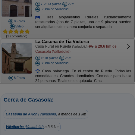
7-26+3 plazas
22 €
53 km de Valladolid
Tres alojamientos Rurales cuidadosamente
8 Fotos
restaurados (dos de 7 plazas, uno de 9 plazas) pueden
Video
ser alquilados de manera conjunta o separada ...
(1 comentario)
La Casona de Tía Victoria
Casa Rural en
Rueda
a
29,6 km
de
(Valladolid)
Casasola (Valladolid)
16+8 plazas
25 €
38 km de Valladolid
Casa palaciega. En el centro de Rueda. Todas las
comodidades. Grandes dormitorios. Comedor para hasta
8 Fotos
24 personas. Totalmente equipada. Cinc ...
Cerca de Casasola:
Casasola de Arion
(Valladolid)
a menos de 1 km
Villalbarba
(Valladolid)
a 3,6 km