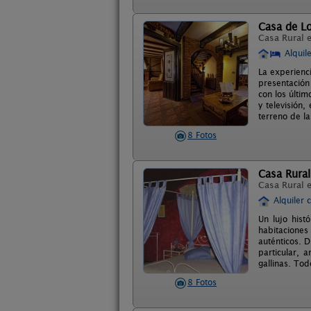
Casa de Lo
Casa Rural 
Alquil
La experienci
presentación
con los últim
y televisión
terreno de l
8 Fotos
Casa Rura
Casa Rural 
Alquiler 
Un lujo hist
habitaciones
auténticos. 
particular, 
gallinas. Tod
8 Fotos