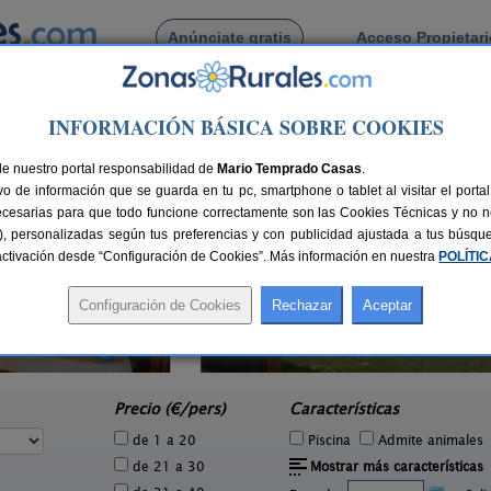
Anúnciate gratis
Acceso Propietar
Busca por pueblo
INFORMACIÓN BÁSICA SOBRE COOKIES
Villalbarba
de Villalbarba
de nuestro portal responsabilidad de
Mario Temprado Casas
.
o de información que se guarda en tu pc, smartphone o tablet al visitar el port
ecesarias para que todo funcione correctamente son las Cookies Técnicas y no ne
rias), personalizadas según tus preferencias y con publicidad ajustada a tus búsq
sactivación desde “Configuración de Cookies”. Más información en nuestra
POLÍTI
Carrelalegua
C
2 pers.
2-16+4 pers.
36 €
30 €
Urueña (Valladolid)
e
desde
Precio (€/pers)
Características
de 1 a 20
Piscina
Admite animales
de 21 a 30
Mostrar más características