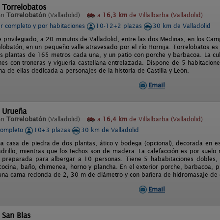
 Torrelobatos
en
Torrelobatón
(Valladolid)
a
16,3 km
de Villalbarba (Valladolid)
er completo y por habitaciones
10-12+2 plazas
30 km de Valladolid
e privilegiado, a 20 minutos de Valladolid, entre las dos Medinas, en los C
relobatón, en un pequeño valle atravesado por el río Hornija. Torrelobatos es
s plantas de 165 metros cada una, y un patio con porche y barbacoa. La cu
nes con troneras y viguería castellana entrelazada. Dispone de 5 habitacione
a de ellas dedicada a personajes de la historia de Castilla y León.
Email
l Urueña
en
Torrelobatón
(Valladolid)
a
16,4 km
de Villalbarba (Valladolid)
completo
10+3 plazas
30 km de Valladolid
a casa de piedra de dos plantas, ático y bodega (opcional), decorada en est
ladrillo, mientras que los techos son de madera. La calefacción es por suelo
 preparada para albergar a 10 personas. Tiene 5 hababitaciones dobles, 
cina, baño, chimenea, horno y plancha. En el exterior porche, barbacoa, pila
 una cama redonda de 2, 30 m de diámetro y con bañera de hidromasaje de 
Email
 San Blas