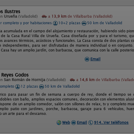
s Ilustres
en
Urueña
(Valladolid)
a
13,9 km
de Villalbarba (Valladolid)
er completo y por habitaciones
10+2 plazas
50 km de Valladolid
a acumulada en el campo del alojamiento y restauración, habiendo sido pioner
 de la Casa Rural Villa de Urueña. Casa diseñada por y para el turismo, q
os avances térmicos, acústicos y funcionales. La Casa consta de dos plantas c
, e independientes, para ser disfrutadas de manera individual o en conjunto.
a Casa hay un amplio jardín, con barbacoa, que comunica con la calle posterio
Email
l Reyes Godos
en
San Román de Hornija
(Valladolid)
a
14,6 km
de Villalbarba (Vallado
completo
12 plazas
50 km de Valladolid
órico para pasar un fin de semana a cuerpo de rey, donde el tiempo se d
 dobles con baño, amplios espacios comunes, decoración con elementos alusi
Dispone de un amplio comedor, salón con sillones de relax, tv y completo mu
amplio patio con jardines, porche, barbacoa, garaje para 6 vehículos, hue
o un arte para el descanso.
Web
Email
914..Ver teléfonos