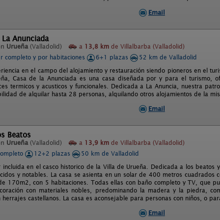
Email
l La Anunciada
en
Urueña
(Valladolid)
a
13,8 km
de Villalbarba (Valladolid)
er completo y por habitaciones
6+1 plazas
52 km de Valladolid
iencia en el campo del alojamiento y restauración siendo pioneros en el turis
eña, Casa de la Anunciada es una casa diseñada por y para el turismo, o
ces termicos y acusticos y funcionales. Dedicada a La Anuncia, nuestra patr
bilidad de alquilar hasta 28 personas, alquilando otros alojamientos de la m
Email
os Beatos
en
Urueña
(Valladolid)
a
13,9 km
de Villalbarba (Valladolid)
completo
12+2 plazas
50 km de Valladolid
 incluida en el casco historico de la Villa de Urueña. Dedicada a los beatos
cidos y notables. La casa se asienta en un solar de 400 metros cuadrados co
de 170m2, con 5 habitaciones. Todas ellas con baño completo y TV, que pu
coración con materiales nobles, predominando la madera y la piedra, comb
 herrajes castellanos. La casa es aconsejable para personas con niños, o para
Email