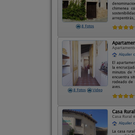
denominacion
chimenea co
sostenibilida
arrepentirás
8 Fotos
Apartamen
Apartament
Alquiler 
El apartament
la encrucija
minutos de V
encuentra si
rodeado de c
aves.
8 Fotos
Video
Casa Rura
Casa Rural 
Alquiler 
La casa rura