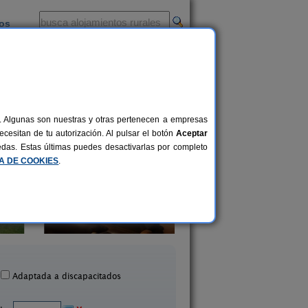
ios
-
al. Algunas son nuestras y otras pertenecen a empresas
cesitan de tu autorización. Al pulsar el botón
Aceptar
uedas. Estas últimas puedes desactivarlas por completo
CA DE COOKIES
.
asa Rural La Anunciada
Casa Rural La Pep
6+1 pers.
33 €
Urueña (Valladolid)
La Seca (Valladoli
desde
Adaptada a discapacitados