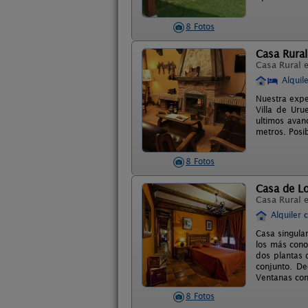
8 Fotos
Casa Rura
Casa Rural 
Alquil
Nuestra exper
Villa de Uru
ultimos avan
metros. Posi
8 Fotos
Casa de L
Casa Rural 
Alquiler 
Casa singular
los más cono
dos plantas 
conjunto. De
Ventanas con
8 Fotos