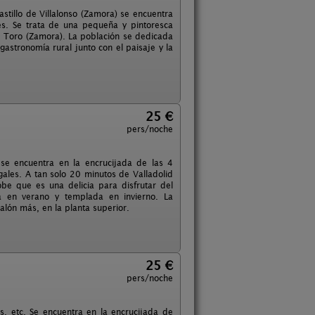
astillo de Villalonso (Zamora) se encuentra
s. Se trata de una pequeña y pintoresca
e Toro (Zamora). La población se dedicada
astronomía rural junto con el paisaje y la
25 €
pers/noche
 se encuentra en la encrucijada de las 4
les. A tan solo 20 minutos de Valladolid
obe que es una delicia para disfrutar del
ta en verano y templada en invierno. La
alón más, en la planta superior.
25 €
pers/noche
s, etc. Se encuentra en la encrucijada de