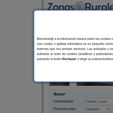
Busca por alojamiento
Alojamientos
>
Castilla y León
>
Valladolid
> 
Casas Rurales cerca 
Bienvenid@ a la información básica sobre las cookies 
Una cookie o galleta informática es un pequeño archiv
externas que nos prestan servicios. Las activadas y n
activarás el resto de cookies (analíticas y publicita
pulsando el botón
Rechazar
o elegir su activación/de
yes Godos
La Casa de mi Madre
12 pers.
1
30 €
a (Valladolid)
La Parrilla (Valladolid)
desde
desd
Buscar
Comunidades:
Provincias/Islas: