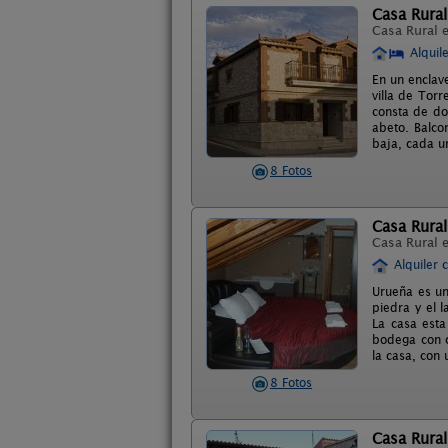
Casa Rural
Casa Rural 
Alquil
En un enclav
villa de Tor
consta de do
abeto. Balco
baja, cada un
8 Fotos
Casa Rura
Casa Rural 
Alquiler 
Urueña es un
piedra y el 
La casa esta
bodega con co
la casa, con
8 Fotos
Casa Rural