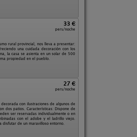
33 €
pers/noche
mo rural provincial, nos lleva a presentar:
freciendo una cuidada decoración con los
ona, la casa se asienta en un solar de 500
isma propiedad en el pueblo.
27 €
pers/noche
 y decorada con ilustraciones de algunos de
n dos patios. Características: Dispone de
eden ser reservadas individualmente o en
inadas con el adobe y el ladrillo viejo.
 disfutar de un maravilloso entorno.