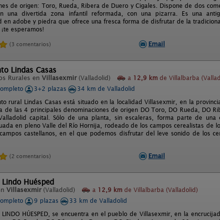
es de origen: Toro, Rueda, Ribera de Duero y Cigales. Dispone de dos come
n una divertida zona infantil reformada, con una pizarra. Es una anti
d en adobe y piedra que ofrece una fresca forma de disfrutar de la tradicional
, ¡te esperamos!
Email
(3 comentarios)
to Lindas Casas
os Rurales en
Villasexmir
(Valladolid)
a
12,9 km
de Villalbarba (Vallad
completo
3+2 plazas
34 km de Valladolid
o rural Lindas Casas está situado en la localidad Villasexmir, en la provincia
da de las 4 principales denominaciones de origen DO Toro, DO Rueda, DO Ri
alladolid capital. Sólo de una planta, sin escaleras, forma parte de una 
tuada en pleno Valle del Río Hornija, rodeado de los campos cerealistas de l
ampos castellanos, en el que podemos disfrutar del leve sonido de los cen
Email
(2 comentarios)
l Lindo Huésped
en
Villasexmir
(Valladolid)
a
12,9 km
de Villalbarba (Valladolid)
completo
9 plazas
33 km de Valladolid
l LINDO HÚESPED, se encuentra en el pueblo de Villasexmir, en la encrucija