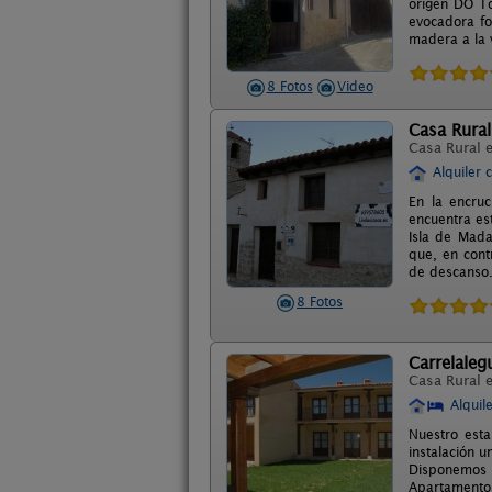
origen DO To
evocadora fo
madera a la v
8 Fotos
Video
Casa Rura
Casa Rural 
Alquiler 
En la encru
encuentra es
Isla de Mada
que, en contr
de descanso. 
8 Fotos
Carrelaleg
Casa Rural 
Alquil
Nuestro esta
instalación 
Disponemos 
Apartamentos