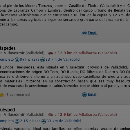
 al pie de los Montes Torozos, entre el Castillo de Tiedra (Valladolid) y el C
sona de Labranza Campo y Lumbre, dentro del casco urbano de Benafarce
 la meseta vallisoletana que se encuentra a 60 km. de la capital y 12 km. d
nte a las tareas agrícolas y sigue conservando gran parte del encanto de la g
 del campo.
Email
éspedes
en
Villasexmir
(Valladolid)
a
12,9 km
de Villalbarba (Valladolid)
completo
9+1 plazas
33 km de Valladolid
l Lindos Huéspedes, esta situada en Villasexmir, provincia de Valladolid,
denominaciones de origen DO Toro, DO Rueda, DO Ribera de Duero y DO Ciga
casa se distribuye en torno a un auténtico patio castellano de piedra y ad
os materiales utilizados en su construcción hacen que sea muy fresqui
 de esta casa la acrecientan el salón/comedor con tv abierto al patio y otro s
Email
(3 comentarios)
Huésped
en
Villasexmir
(Valladolid)
a
12,9 km
de Villalbarba (Valladolid)
completo
2-15 plazas
33 km de Valladolid
vivienda vacacional ideal para familias con niños, parejas, grupos de amigo