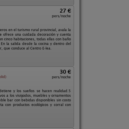
27 €
pers/noche
os en el turismo rural provincial, avala la
ue ofrece una cuidada decoración y cuenta
on cinco habitaciones, todas ellas con baño
 En la salida desde la cocina y dentro del
r, que conduce al Centro E-lea.
30 €
lid)
pers/noche
etiene y los sueños se hacen realidad.5
vos a los visigodos, muebles y ornamentos
eble bar con bebidas disponibles sin costo
rta con productos ecológicos y corral con