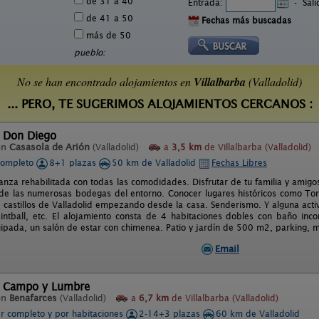
de 31 a 40
Entrada:
-
Sal
de 41 a 50
Fechas más buscadas
más de 50
pueblo:
No se han encontrado alojamientos en
Villalbarba
(Valladolid)
... PERO, TE SUGERIMOS ALOJAMIENTOS CERCANOS :
l Don Diego
en
Casasola de Arión
(Valladolid)
a
3,5 km
de Villalbarba (Valladolid)
completo
8+1 plazas
50 km de Valladolid
Fechas Libres
nza rehabilitada con todas las comodidades. Disfrutar de tu familia y amigos
 de las numerosas bodegas del entorno. Conocer lugares históricos como Tor
os castillos de Valladolid empezando desde la casa. Senderismo. Y alguna ac
intball, etc. El alojamiento consta de 4 habitaciones dobles con baño in
pada, un salón de estar con chimenea. Patio y jardín de 500 m2, parking, m
Email
l Campo y Lumbre
en
Benafarces
(Valladolid)
a
6,7 km
de Villalbarba (Valladolid)
er completo y por habitaciones
2-14+3 plazas
60 km de Valladolid