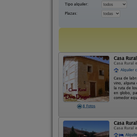
Tipo alquiler:
Plazas:
Casa Rura
Casa Rural 
Alquiler 
Casa de labra
vino, alguna
la ruta de l
en globo, pa
comedor equi
8 Fotos
Casa Rura
Casa Rural 
Alquil