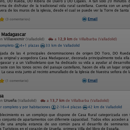
ro, DO Rueda, DO Ribera de Duero y DO Cigales. A tan solo 20 minutos de 
rma de disfrutar de la tradicional vida rural castellana. Cuenta con un am
era de los muros de la iglesia, desde el cual se puede ver la Torre de Santa 
Email
(3 comentarios)
l Madagascar
en
Villasexmir
(Valladolid)
a
12,9 km
de Villalbarba (Valladolid)
completo
4+1 plazas
33 km de Valladolid
cijada de las 4 principales denominaciones de origen DO Toro, DO Rued
ta original y acogedora Casa Madagascar, decorada principalmente toda ella 
gascar y a un Vallisoletano que ha dedicado su vida a ayudar al desarroll
aste con los tonos ocres del paisaje castellano, hacen de ella un lugar orig
La casa esta junto al recinto amurallado de la Iglesia de Nuestra señora de l
Email
(1 comentario)
ua
en
Urueña
(Valladolid)
a
13,7 km
de Villalbarba (Valladolid)
er completo y por habitaciones
2-16+4 plazas
42 km de Valladolid
blecimiento es un complejo que dispone de Casa Rural categorizada con tr
un conjunto de apartamentos con difernete capacidad. Todos ellos acceden a
de una amplia estancia de uso común para el desarrllo de seminarios
 Turísticos en el corazón de Urueña, primera Villa del libro de España.