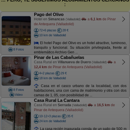
:
Pago del Olivo
Hotel en
Simancas
a
6,1 km
de Pinar
(Valladolid)
de Antequera (Valladolid)
72+6 plazas
28 €
10 km de Valladolid
El hotel Pago del Olivo es un hotel atractivo, luminoso,
tranquilo y funcional. Su situación privilegiada, frente al
8 Fotos
emblemático Archivo Gen ...
Pinar de Las Cabañuelas
Casa Rural en
Villanueva de Duero
a
(Valladolid)
12,4 km
de Pinar de Antequera (Valladolid)
4+2 plazas
29 €
18 km de Valladolid
Casa en el casco urbano de la localidad, con dos
8 Fotos
habitaciones, una con cama de matrimonio y otra con dos
Video
camas de 1, 05, con posibilidad de ...
Casa Rural La Cantara
Casa Rural en
Serrada
a
16,5 km
de
(Valladolid)
Pinar de Antequera (Valladolid)
10-12+3 plazas
35 €
24 km de Valladolid
La casa recién inagurada consta de un patio de 500 m