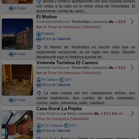
Bonito y céntrico apartamento con una coqueta terraza
con vistas a la calle en la mejor zona de Tordesillas. El
8 Fotos
alojamiento consta de salón, ...
El Molino
Vivienda turística en
Tordesillas
a
22,9
(Valladolid)
km
de Pinar de Antequera (Valladolid)
8 plazas
33 km de Valladolid
El Molino de Tordesillas es mucho más que un
alojamiento vacacional: es un lugar con alma. Situado
8 Fotos
literalmente bajo el histórico puente de ...
Vivienda Turística El Caneco
Vivienda turística en
Tordesillas
a
23,1
(Valladolid)
km
de Pinar de Antequera (Valladolid)
6+2 plazas
19 €
28 km de Valladolid
La casa cuenta con tres habitaciones dobles, dos
camas supletorias, dos cuartos de baño completos,
8 Fotos
cocina, salón, chimenea, patio, calefacci ...
Casa Rural La Pepita
Casa Rural en
La Seca
a
23,1 km
de
(Valladolid)
Pinar de Antequera (Valladolid)
8-11+1 plazas
24 €
30 km de Valladolid
La Casa Rural La Pepita se encuentra ubicada en