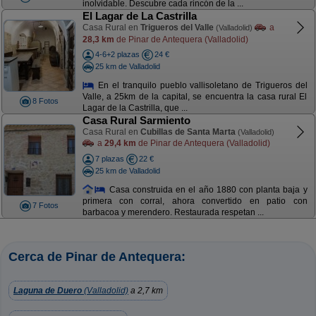
inolvidable. Descubre cada rincón de la ...
El Lagar de La Castrilla
Casa Rural en
Trigueros del Valle
a
(Valladolid)
28,3 km
de Pinar de Antequera (Valladolid)
4-6+2 plazas
24 €
25 km de Valladolid
En el tranquilo pueblo vallisoletano de Trigueros del
Valle, a 25km de la capital, se encuentra la casa rural El
8 Fotos
Lagar de la Castrilla, que ...
Casa Rural Sarmiento
Casa Rural en
Cubillas de Santa Marta
(Valladolid)
a
29,4 km
de Pinar de Antequera (Valladolid)
7 plazas
22 €
25 km de Valladolid
Casa construida en el año 1880 con planta baja y
primera con corral, ahora convertido en patio con
7 Fotos
barbacoa y merendero. Restaurada respetan ...
Cerca de Pinar de Antequera:
Laguna de Duero
(Valladolid)
a 2,7 km