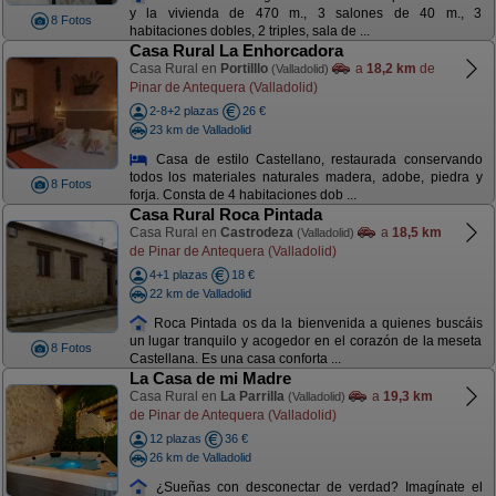
y la vivienda de 470 m., 3 salones de 40 m., 3
8 Fotos
habitaciones dobles, 2 triples, sala de ...
Casa Rural La Enhorcadora
Casa Rural en
Portilllo
a
18,2 km
de
(Valladolid)
Pinar de Antequera (Valladolid)
2-8+2 plazas
26 €
23 km de Valladolid
Casa de estilo Castellano, restaurada conservando
todos los materiales naturales madera, adobe, piedra y
8 Fotos
forja. Consta de 4 habitaciones dob ...
Casa Rural Roca Pintada
Casa Rural en
Castrodeza
a
18,5 km
(Valladolid)
de Pinar de Antequera (Valladolid)
4+1 plazas
18 €
22 km de Valladolid
Roca Pintada os da la bienvenida a quienes buscáis
un lugar tranquilo y acogedor en el corazón de la meseta
8 Fotos
Castellana. Es una casa conforta ...
La Casa de mi Madre
Casa Rural en
La Parrilla
a
19,3 km
(Valladolid)
de Pinar de Antequera (Valladolid)
12 plazas
36 €
26 km de Valladolid
¿Sueñas con desconectar de verdad? Imagínate el