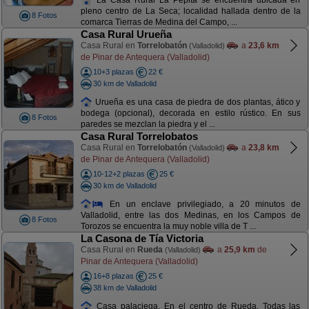
pleno centro de La Seca; localidad hallada dentro de la
8 Fotos
comarca Tierras de Medina del Campo, ...
Casa Rural Urueña
Casa Rural en
Torrelobatón
a
23,6 km
(Valladolid)
de Pinar de Antequera (Valladolid)
10+3 plazas
22 €
30 km de Valladolid
Urueña es una casa de piedra de dos plantas, ático y
bodega (opcional), decorada en estilo rústico. En sus
8 Fotos
paredes se mezclan la piedra y el ...
Casa Rural Torrelobatos
Casa Rural en
Torrelobatón
a
23,8 km
(Valladolid)
de Pinar de Antequera (Valladolid)
10-12+2 plazas
25 €
30 km de Valladolid
En un enclave privilegiado, a 20 minutos de
Valladolid, entre las dos Medinas, en los Campos de
8 Fotos
Torozos se encuentra la muy noble villa de T ...
La Casona de Tía Victoria
Casa Rural en
Rueda
a
25,9 km
de
(Valladolid)
Pinar de Antequera (Valladolid)
16+8 plazas
25 €
38 km de Valladolid
Casa palaciega. En el centro de Rueda. Todas las