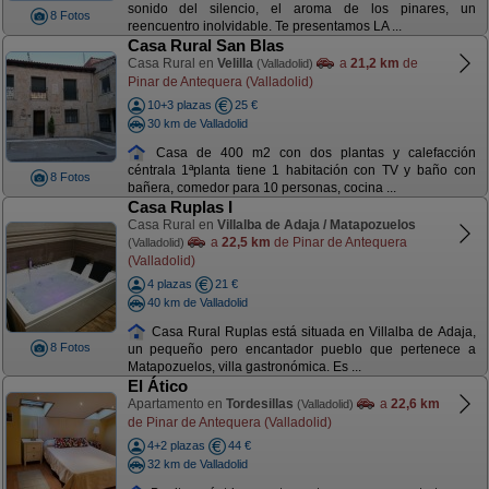
sonido del silencio, el aroma de los pinares, un
8 Fotos
reencuentro inolvidable. Te presentamos LA ...
Casa Rural San Blas
Casa Rural en
Velilla
a
21,2 km
de
(Valladolid)
Pinar de Antequera (Valladolid)
10+3 plazas
25 €
30 km de Valladolid
Casa de 400 m2 con dos plantas y calefacción
céntrala 1ªplanta tiene 1 habitación con TV y baño con
8 Fotos
bañera, comedor para 10 personas, cocina ...
Casa Ruplas I
Casa Rural en
Villalba de Adaja / Matapozuelos
a
22,5 km
de Pinar de Antequera
(Valladolid)
(Valladolid)
4 plazas
21 €
40 km de Valladolid
Casa Rural Ruplas está situada en Villalba de Adaja,
8 Fotos
un pequeño pero encantador pueblo que pertenece a
Matapozuelos, villa gastronómica. Es ...
El Ático
Apartamento en
Tordesillas
a
22,6 km
(Valladolid)
de Pinar de Antequera (Valladolid)
4+2 plazas
44 €
32 km de Valladolid