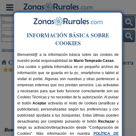
INFORMACIÓN BÁSICA SOBRE
COOKIES
Alojamientos
>
Castilla y León
>
Valladolid
> Pinar de Antequera
Bienvenid@ a la información básica sobre las cookies de
Casas Rurales cerca de Pinar de Antequera
nuestro portal responsabilidad de
Mario Temprado Casas
.
Una cookie o galleta informática es un pequeño archivo de
información que se guarda en tu pc, smartphone o tablet al
visitar el portal. Algunas son nuestras y otras pertenecen a
empresas externas que nos prestan servicios. Las activadas
y necesarias para que todo funcione correctamente son las
Cookies Técnicas y no necesitan de tu autorización. Al pulsar
el botón
Aceptar
activarás el resto de cookies (analíticas y
publicitarias), personalizadas según tus preferencias y con
Casa Rural La Pepita
rs.
8-11+1 pers.
 €
24 €
publicidad ajustada a tus búsquedas. Estas últimas puedes
La Seca (Valladolid)
desde
desactivarlas por completo pulsando el botón
Rechazar
o
elegir su activación/desactivación desde “Configuración de
Buscar
Cookies”. Más información en nuestra
POLÍTICA DE