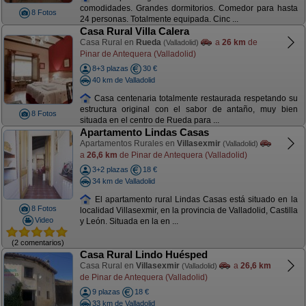
comodidades. Grandes dormitorios. Comedor para hasta
8 Fotos
24 personas. Totalmente equipada. Cinc ...
Casa Rural Villa Calera
Casa Rural en
Rueda
a
26 km
de
(Valladolid)
Pinar de Antequera (Valladolid)
8+3 plazas
30 €
40 km de Valladolid
Casa centenaria totalmente restaurada respetando su
estructura original con el sabor de antaño, muy bien
8 Fotos
situada en el centro de Rueda para ...
Apartamento Lindas Casas
Apartamentos Rurales en
Villasexmir
(Valladolid)
a
26,6 km
de Pinar de Antequera (Valladolid)
3+2 plazas
18 €
34 km de Valladolid
El apartamento rural Lindas Casas está situado en la
8 Fotos
localidad Villasexmir, en la provincia de Valladolid, Castilla
Video
y León. Situada en la en ...
(2 comentarios)
Casa Rural Lindo Huésped
Casa Rural en
Villasexmir
a
26,6 km
(Valladolid)
de Pinar de Antequera (Valladolid)
9 plazas
18 €
33 km de Valladolid