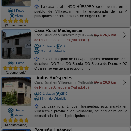
La casa rural LINDO HÚESPED, se encuentra en el
8 Fotos
pueblo de Villasexmir, en la encrucijada de las 4
Video
principales denominaciones de origen DO To ...
(3 comentarios)
Casa Rural Madagascar
Casa Rural en
Villasexmir
a
26,6 km
(Valladolid)
de Pinar de Antequera (Valladolid)
4+1 plazas
18 €
33 km de Valladolid
En la encrucijada de las 4 principales denominaciones
8 Fotos
de origen DO Toro, DO Rueda, DO Ribera de Duero y DO
Cigales, se encuentra esta origin ...
(1 comentario)
Lindos Huéspedes
Casa Rural en
Villasexmir
a
26,6 km
(Valladolid)
de Pinar de Antequera (Valladolid)
9+1 plazas
25 €
33 km de Valladolid
La casa rural Lindos Huéspedes, esta situada en
8 Fotos
Villasexmir, provincia de Valladolid, se encuentra en la
Video
encrucijada de las 4 principales de ...
(3 comentarios)
Pequeño Huésped