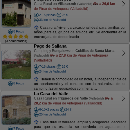
Casa Rural en
Villasexmir
a
26,6 km
(Valladolid)
de Pinar de Antequera (Valladolid)
2-15 plazas
25 €
33 km de Valladolid
Casa rural/ vivienda vacacional ideal para familias con
8 Fotos
niños, parejas, grupos de amigos, etc. Se encuentra en la
encrucijada de denominacio ...
(3 comentarios)
Pago de Sallana
Camping y Bungalows en
Cubillas de Santa Marta
a
27,8 km
de Pinar de Antequera
(Valladolid)
(Valladolid)
7-18 plazas
16 €
24 km de Valladolid
Tienen la comodidad de un hotel, la independencia de
8 Fotos
un apartamento y el contacto con la naturaleza de un
camping. Están equipados con menaj ...
La Casa del Valle
Casa Rural en
Trigueros del Valle
a
(Valladolid)
28,2 km
de Pinar de Antequera (Valladolid)
6-10+2 plazas
24 €
25 km de Valladolid
Casa rural restaurada, amplia y acogedora, decorada
para que su estancia se convierta en agradable e
7 Fotos