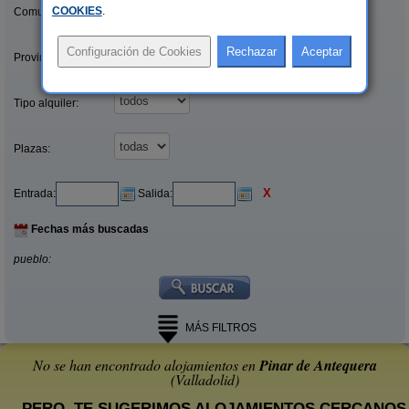
COOKIES
.
Comunidades:
Provincias/Islas:
Tipo alquiler:
Plazas:
X
Entrada:
Salida:
Fechas más buscadas
pueblo:
MÁS FILTROS
No se han encontrado alojamientos en
Pinar de Antequera
(Valladolid)
... PERO, TE SUGERIMOS ALOJAMIENTOS CERCANOS