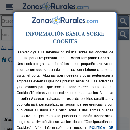
INFORMACIÓN BÁSICA SOBRE
COOKIES
Alojamientos
>
Castilla y León
>
Valladolid
> Simancas
Bienvenid@ a la información básica sobre las cookies de
Casas Rurales en Simancas
nuestro portal responsabilidad de
Mario Temprado Casas
.
Una cookie o galleta informática es un pequeño archivo de
información que se guarda en tu pc, smartphone o tablet al
visitar el portal. Algunas son nuestras y otras pertenecen a
empresas externas que nos prestan servicios. Las activadas
y necesarias para que todo funcione correctamente son las
Cookies Técnicas y no necesitan de tu autorización. Al pulsar
el botón
Aceptar
activarás el resto de cookies (analíticas y
La Casa Escondida y La Otra
rs.
4-12+1 pers.
publicitarias), personalizadas según tus preferencias y con
 €
20 €
Cogeces del Monte (Valladolid)
desde
publicidad ajustada a tus búsquedas. Estas últimas puedes
desactivarlas por completo pulsando el botón
Rechazar
o
Buscar
elegir su activación/desactivación desde “Configuración de
Cookies”. Más información en nuestra
POLÍTICA DE
Comunidades: