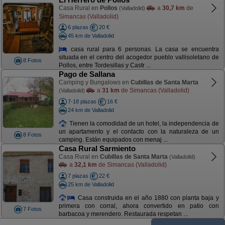
Casa Rural en
Pollos
a
30,7 km
de
(Valladolid)
Simancas (Valladolid)
6 plazas
20 €
45 km de Valladolid
casa rural para 6 personas. La casa se encuentra
situada en el centro del acogedor pueblo vallisoletano de
8 Fotos
Pollos, entre Tordesillas y Castr ...
Pago de Sallana
Camping y Bungalows en
Cubillas de Santa Marta
a
31 km
de Simancas (Valladolid)
(Valladolid)
7-18 plazas
16 €
24 km de Valladolid
Tienen la comodidad de un hotel, la independencia de
un apartamento y el contacto con la naturaleza de un
8 Fotos
camping. Están equipados con menaj ...
Casa Rural Sarmiento
Casa Rural en
Cubillas de Santa Marta
(Valladolid)
a
32,1 km
de Simancas (Valladolid)
7 plazas
22 €
25 km de Valladolid
Casa construida en el año 1880 con planta baja y
primera con corral, ahora convertido en patio con
7 Fotos
barbacoa y merendero. Restaurada respetan ...