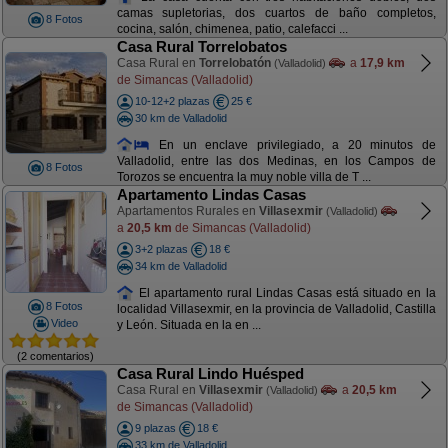
camas supletorias, dos cuartos de baño completos,
8 Fotos
cocina, salón, chimenea, patio, calefacci ...
Casa Rural Torrelobatos
Casa Rural en
Torrelobatón
a
17,9 km
(Valladolid)
de Simancas (Valladolid)
10-12+2 plazas
25 €
30 km de Valladolid
En un enclave privilegiado, a 20 minutos de
Valladolid, entre las dos Medinas, en los Campos de
8 Fotos
Torozos se encuentra la muy noble villa de T ...
Apartamento Lindas Casas
Apartamentos Rurales en
Villasexmir
(Valladolid)
a
20,5 km
de Simancas (Valladolid)
3+2 plazas
18 €
34 km de Valladolid
El apartamento rural Lindas Casas está situado en la
8 Fotos
localidad Villasexmir, en la provincia de Valladolid, Castilla
Video
y León. Situada en la en ...
(2 comentarios)
Casa Rural Lindo Huésped
Casa Rural en
Villasexmir
a
20,5 km
(Valladolid)
de Simancas (Valladolid)
9 plazas
18 €
33 km de Valladolid