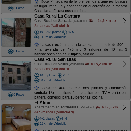
Roca Pintada os da la bienvenida a quienes buscáis
un lugar tranquilo y acogedor en el corazón de la meseta
8 Fotos
Castellana. Es una casa conforta ...
Casa Rural La Cantara
Casa Rural en
Serrada
a
14,5 km
de
(Valladolid)
Simancas (Valladolid)
10-12+3 plazas
35 €
24 km de Valladolid
La casa recién inagurada consta de un patio de 500 m
y la vivienda de 470 m., 3 salones de 40 m., 3
8 Fotos
habitaciones dobles, 2 triples, sala de ...
Casa Rural San Blas
Casa Rural en
Velilla
a
15,2 km
de
(Valladolid)
Simancas (Valladolid)
10+3 plazas
25 €
30 km de Valladolid
Casa de 400 m2 con dos plantas y calefacción
céntrala 1ªplanta tiene 1 habitación con TV y baño con
8 Fotos
bañera, comedor para 10 personas, cocina ...
El Ático
Apartamento en
Tordesillas
a
17,3 km
(Valladolid)
de Simancas (Valladolid)
4+2 plazas
44 €
32 km de Valladolid