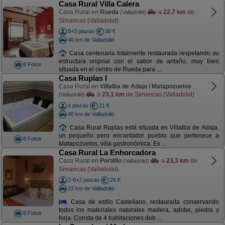
Casa Rural Villa Calera
Casa Rural en
Rueda
a
22,7 km
de
(Valladolid)
Simancas (Valladolid)
8+3 plazas
30 €
40 km de Valladolid
Casa centenaria totalmente restaurada respetando su
estructura original con el sabor de antaño, muy bien
8 Fotos
situada en el centro de Rueda para ...
Casa Ruplas I
Casa Rural en
Villalba de Adaja / Matapozuelos
a
23,1 km
de Simancas (Valladolid)
(Valladolid)
4 plazas
21 €
40 km de Valladolid
Casa Rural Ruplas está situada en Villalba de Adaja,
un pequeño pero encantador pueblo que pertenece a
8 Fotos
Matapozuelos, villa gastronómica. Es ...
Casa Rural La Enhorcadora
Casa Rural en
Portilllo
a
23,3 km
de
(Valladolid)
Simancas (Valladolid)
2-8+2 plazas
26 €
23 km de Valladolid
Casa de estilo Castellano, restaurada conservando
todos los materiales naturales madera, adobe, piedra y
8 Fotos
forja. Consta de 4 habitaciones dob ...