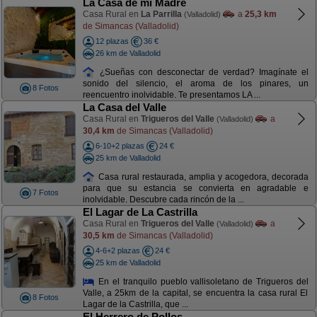
La Casa de mi Madre
Casa Rural en
La Parrilla
a
25,3 km
(Valladolid)
de Simancas (Valladolid)
12 plazas
36 €
26 km de Valladolid
¿Sueñas con desconectar de verdad? Imagínate el
sonido del silencio, el aroma de los pinares, un
8 Fotos
reencuentro inolvidable. Te presentamos LA ...
La Casa del Valle
Casa Rural en
Trigueros del Valle
a
(Valladolid)
30,4 km
de Simancas (Valladolid)
6-10+2 plazas
24 €
25 km de Valladolid
Casa rural restaurada, amplia y acogedora, decorada
para que su estancia se convierta en agradable e
7 Fotos
inolvidable. Descubre cada rincón de la ...
El Lagar de La Castrilla
Casa Rural en
Trigueros del Valle
a
(Valladolid)
30,5 km
de Simancas (Valladolid)
4-6+2 plazas
24 €
25 km de Valladolid
En el tranquilo pueblo vallisoletano de Trigueros del
Valle, a 25km de la capital, se encuentra la casa rural El
8 Fotos
Lagar de la Castrilla, que ...
El Herrero de Pollos