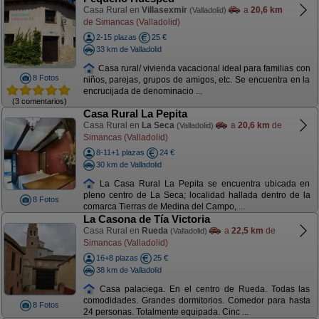
Casa Rural en
Villasexmir
a
20,6 km
(Valladolid)
de Simancas (Valladolid)
2-15 plazas
25 €
33 km de Valladolid
Casa rural/ vivienda vacacional ideal para familias con
8 Fotos
niños, parejas, grupos de amigos, etc. Se encuentra en la
encrucijada de denominacio ...
(3 comentarios)
Casa Rural La Pepita
Casa Rural en
La Seca
a
20,6 km
de
(Valladolid)
Simancas (Valladolid)
8-11+1 plazas
24 €
30 km de Valladolid
La Casa Rural La Pepita se encuentra ubicada en
pleno centro de La Seca; localidad hallada dentro de la
8 Fotos
comarca Tierras de Medina del Campo, ...
La Casona de Tía Victoria
Casa Rural en
Rueda
a
22,5 km
de
(Valladolid)
Simancas (Valladolid)
16+8 plazas
25 €
38 km de Valladolid
Casa palaciega. En el centro de Rueda. Todas las
comodidades. Grandes dormitorios. Comedor para hasta
8 Fotos
24 personas. Totalmente equipada. Cinc ...