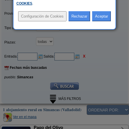
COOKIES
.
Provincias/Islas:
Tipo alquiler:
Plazas:
X
Entrada:
Salida:
Fechas más buscadas
pueblo:
Simancas
MÁS FILTROS
1 alojamiento rural en Simancas (Valladolid)
Ver en el mapa
Pago del Olivo