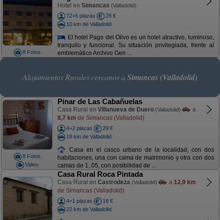
Hotel en
Simancas
(Valladolid)
72+6 plazas
28 €
10 km de Valladolid
El hotel Pago del Olivo es un hotel atractivo, luminoso,
tranquilo y funcional. Su situación privilegiada, frente al
8 Fotos
emblemático Archivo Gen ...
Alojamientos Rurales cercanos a
Simancas (Valladolid)
Pinar de Las Cabañuelas
Casa Rural en
Villanueva de Duero
a
(Valladolid)
8,7 km
de Simancas (Valladolid)
4+2 plazas
29 €
18 km de Valladolid
Casa en el casco urbano de la localidad, con dos
8 Fotos
habitaciones, una con cama de matrimonio y otra con dos
Video
camas de 1, 05, con posibilidad de ...
Casa Rural Roca Pintada
Casa Rural en
Castrodeza
a
12,9 km
(Valladolid)
de Simancas (Valladolid)
4+1 plazas
18 €
22 km de Valladolid