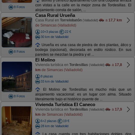
Bonito y céntrico apartamento con una coqueta terraza
con vistas a la calle en la mejor zona de Tordesillas. El
8 Fotos
alojamiento consta de salón, ...
Casa Rural Urueña
Casa Rural en
Torrelobatón
a
17,7 km
(Valladolid)
de Simancas (Valladolid)
10+3 plazas
22 €
30 km de Valladolid
Urueña es una casa de piedra de dos plantas, ático y
bodega (opcional), decorada en estilo rústico. En sus
8 Fotos
paredes se mezclan la piedra y el ...
El Molino
Vivienda turística en
Tordesillas
a
17,8
(Valladolid)
km
de Simancas (Valladolid)
8 plazas
33 km de Valladolid
El Molino de Tordesillas es mucho más que un
alojamiento vacacional: es un lugar con alma. Situado
8 Fotos
literalmente bajo el histórico puente de ...
Vivienda Turística El Caneco
Vivienda turística en
Tordesillas
a
17,9
(Valladolid)
km
de Simancas (Valladolid)
6+2 plazas
19 €
28 km de Valladolid
La casa cuenta con tres habitaciones dobles, dos