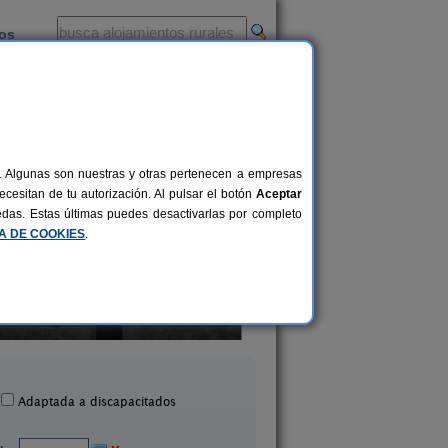
ios
-
al. Algunas son nuestras y otras pertenecen a empresas
cesitan de tu autorización. Al pulsar el botón
Aceptar
uedas. Estas últimas puedes desactivarlas por completo
CA DE COOKIES
.
Calderón de Medina I, II y III
7-26+3 pers.
22 €
iete Iglesias de Trabancos
Casa Rural Beautiful A
desde
(Valladolid)
Castronuño (Valladol
Adaptada a discapacitados