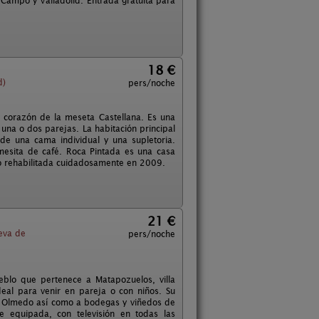
Campo y Valladolid. Entrada gratuita para
18 €
d)
pers/noche
l corazón de la meseta Castellana. Es una
 una o dos parejas. La habitación principal
de una cama individual y una supletoria.
mesita de café. Roca Pintada es una casa
do rehabilitada cuidadosamente en 2009.
21 €
eva de
pers/noche
blo que pertenece a Matapozuelos, villa
deal para venir en pareja o con niños. Su
 u Olmedo así como a bodegas y viñedos de
 equipada, con televisión en todas las