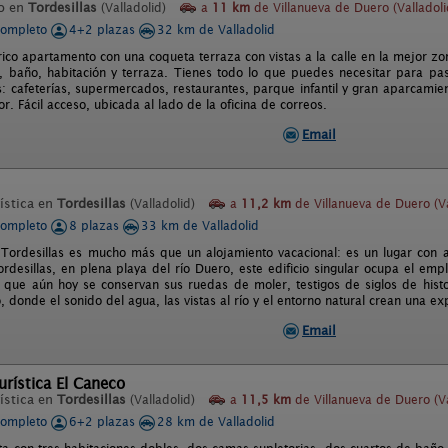
o en
Tordesillas
(Valladolid)
a
11 km
de Villanueva de Duero (Valladoli
completo
4+2 plazas
32 km de Valladolid
rico apartamento con una coqueta terraza con vistas a la calle en la mejor zo
a, baño, habitación y terraza. Tienes todo lo que puedes necesitar para pas
: cafeterías, supermercados, restaurantes, parque infantil y gran aparcamien
r. Fácil acceso, ubicada al lado de la oficina de correos.
Email
ística en
Tordesillas
(Valladolid)
a
11,2 km
de Villanueva de Duero (Va
completo
8 plazas
33 km de Valladolid
 Tordesillas es mucho más que un alojamiento vacacional: es un lugar con al
rdesillas, en plena playa del río Duero, este edificio singular ocupa el em
l que aún hoy se conservan sus ruedas de moler, testigos de siglos de histo
, donde el sonido del agua, las vistas al río y el entorno natural crean una expe
Email
urística El Caneco
ística en
Tordesillas
(Valladolid)
a
11,5 km
de Villanueva de Duero (Va
completo
6+2 plazas
28 km de Valladolid