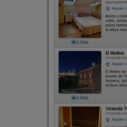
Apartament
Alquiler 
Bonito y cént
salón, cocin
pocos metros
la plaza mayo
8 Fotos
El Molino
Vivienda tur
Alquiler 
El Molino de
puente de To
harinero, de
enclave único
8 Fotos
Vivienda T
Vivienda tur
Alquiler 