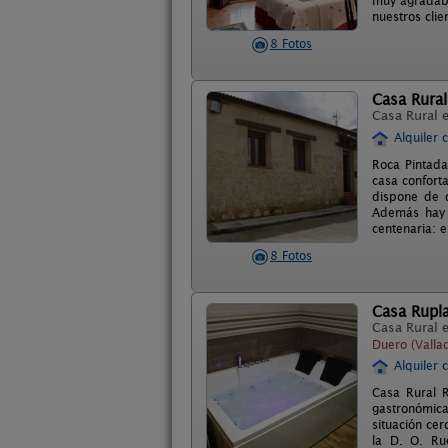
muy agradabl
nuestros clie
8 Fotos
Casa Rural
Casa Rural 
Alquiler 
Roca Pintada
casa conforta
dispone de d
Además hay u
centenaria: 
8 Fotos
Casa Rupla
Casa Rural 
Duero (Vallad
Alquiler 
Casa Rural R
gastronómica
situación ce
la D. O. Ru