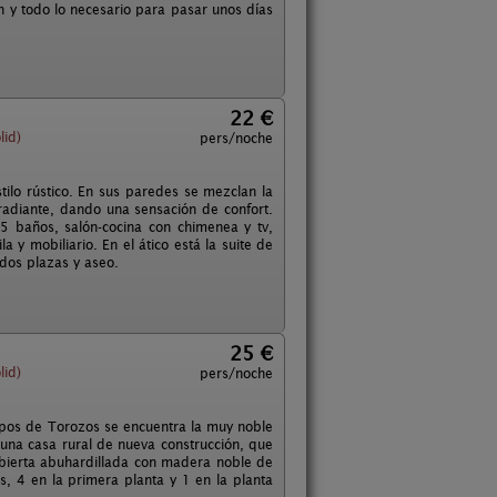
ón y todo lo necesario para pasar unos días
22 €
lid)
pers/noche
ilo rústico. En sus paredes se mezclan la
 radiante, dando una sensación de confort.
5 baños, salón-cocina con chimenea y tv,
 y mobiliario. En el ático está la suite de
dos plazas y aseo.
25 €
lid)
pers/noche
ampos de Torozos se encuentra la muy noble
 una casa rural de nueva construcción, que
bierta abuhardillada con madera noble de
s, 4 en la primera planta y 1 en la planta