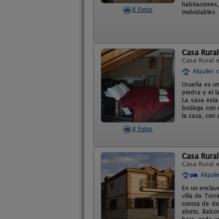
habitaciones,
8 Fotos
inolvidables.
Casa Rura
Casa Rural 
Alquiler 
Urueña es un
piedra y el 
La casa esta
bodega con co
la casa, con
8 Fotos
Casa Rural
Casa Rural 
Alquil
En un enclav
villa de Tor
consta de do
abeto. Balco