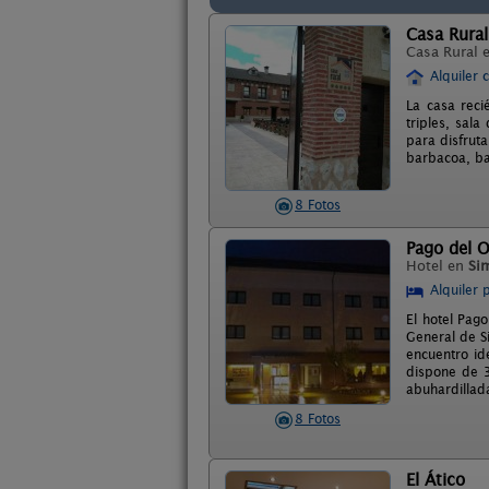
Casa Rural
Casa Rural 
Alquiler 
La casa reci
triples, sal
para disfrut
barbacoa, bar
8 Fotos
Pago del O
Hotel en
Si
Alquiler 
El hotel Pago
General de Si
encuentro ide
dispone de 3
abuhardillad
8 Fotos
El Ático