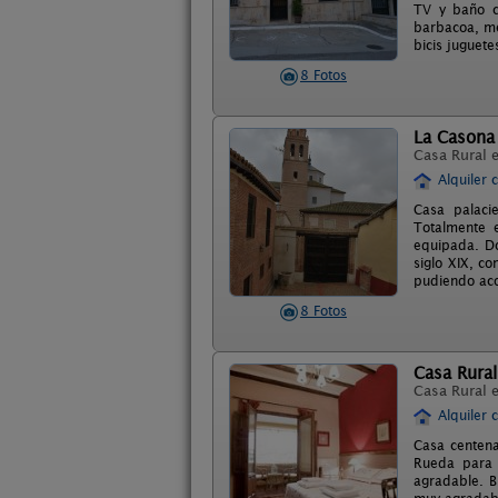
TV y baño c
barbacoa, me
bicis juguete
8 Fotos
La Casona 
Casa Rural 
Alquiler 
Casa palaci
Totalmente e
equipada. Do
siglo XIX, c
pudiendo aco
8 Fotos
Casa Rural
Casa Rural 
Alquiler 
Casa centena
Rueda para 
agradable. B