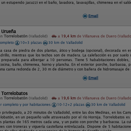
 un estupendo jacuzzi en el baño, lavadora, lavavajillas, chimenea en el sal
Email
l Urueña
en
Torrelobatón
(Valladolid)
a
19,4 km
de Villanueva de Duero (Vallado
completo
10+3 plazas
30 km de Valladolid
a casa de piedra de dos plantas, ático y bodega (opcional), decorada en est
ladrillo, mientras que los techos son de madera. La calefacción es por suelo
 preparada para albergar a 10 personas. Tiene 5 hababitaciones dobles, 
cina, baño, chimenea, horno y plancha. En el exterior porche, barbacoa, pila
 una cama redonda de 2, 30 m de diámetro y con bañera de hidromasaje de 
Email
 Torrelobatos
en
Torrelobatón
(Valladolid)
a
19,6 km
de Villanueva de Duero (Vallado
er completo y por habitaciones
10-12+2 plazas
30 km de Valladolid
e privilegiado, a 20 minutos de Valladolid, entre las dos Medinas, en los C
relobatón, en un pequeño valle atravesado por el río Hornija. Torrelobatos es
s plantas de 165 metros cada una, y un patio con porche y barbacoa. La cu
nes con troneras y viguería castellana entrelazada. Dispone de 5 habitacione