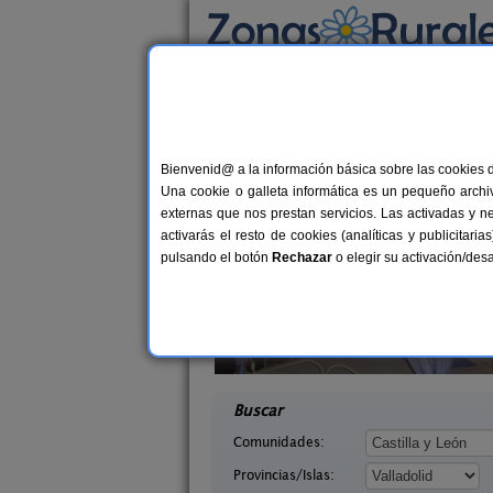
Busca por alojamiento
Alojamientos
>
Castilla y León
>
Valladolid
> 
Casas Rurales en Vil
Bienvenid@ a la información básica sobre las cookies 
Una cookie o galleta informática es un pequeño archiv
externas que nos prestan servicios. Las activadas y n
activarás el resto de cookies (analíticas y publicita
pulsando el botón
Rechazar
o elegir su activación/de
yes Godos
Apartamento Lindas Casas
12 pers.
3+
30 €
a (Valladolid)
Villasexmir (Valladolid)
desde
desd
Buscar
Comunidades:
Provincias/Islas: