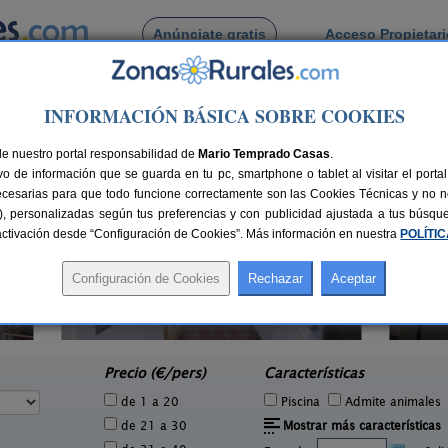
Anúnciate gratis
Acceso Propietar
Busca por pueblo
INFORMACIÓN BÁSICA SOBRE COOKIES
Villanueva de Duero
lanueva de Duero
de nuestro portal responsabilidad de
Mario Temprado Casas
.
o de información que se guarda en tu pc, smartphone o tablet al visitar el port
ecesarias para que todo funcione correctamente son las Cookies Técnicas y no ne
rias), personalizadas según tus preferencias y con publicidad ajustada a tus búsq
sactivación desde “Configuración de Cookies”. Más información en nuestra
POLÍTI
Casa 
Posada la Casona de Valbuena
S
2 pers.
23+4 pers.
18 €
30 €
Valbuena de Duero (Valladolid)
e
desde
Precio (€/pers)
Características
de 1 a 20
Piscina
Admite animales
de 21 a 30
Mostrar más características