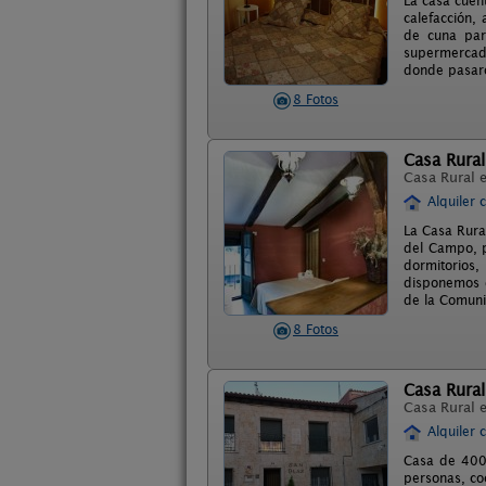
La casa cuen
calefacción,
de cuna par
supermercado,
donde pasaro
8 Fotos
Casa Rural
Casa Rural 
Alquiler 
La Casa Rura
del Campo, p
dormitorios,
disponemos d
de la Comuni
8 Fotos
Casa Rural
Casa Rural 
Alquiler 
Casa de 400 
personas, co