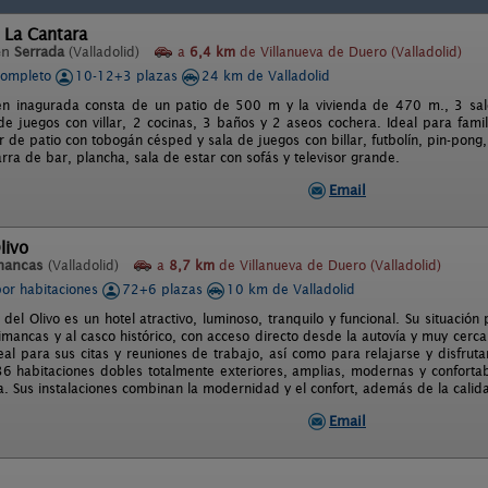
 La Cantara
en
Serrada
(Valladolid)
a
6,4 km
de Villanueva de Duero (Valladolid)
completo
10-12+3 plazas
24 km de Valladolid
én inagurada consta de un patio de 500 m y la vivienda de 470 m., 3 sal
a de juegos con villar, 2 cocinas, 3 baños y 2 aseos cochera. Ideal para fa
ar de patio con tobogán césped y sala de juegos con billar, futbolín, pin-pon
ra de bar, plancha, sala de estar con sofás y televisor grande.
Email
livo
mancas
(Valladolid)
a
8,7 km
de Villanueva de Duero (Valladolid)
por habitaciones
72+6 plazas
10 km de Valladolid
 del Olivo es un hotel atractivo, luminoso, tranquilo y funcional. Su situación
mancas y al casco histórico, con acceso directo desde la autovía y muy cerca
al para sus citas y reuniones de trabajo, así como para relajarse y disfrutar 
6 habitaciones dobles totalmente exteriores, amplias, modernas y confortable
a. Sus instalaciones combinan la modernidad y el confort, además de la calida
Email