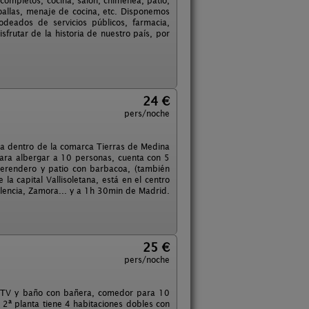
completos, cocina, salón, chimenea, patio,
oallas, menaje de cocina, etc. Disponemos
deados de servicios públicos, farmacia,
sfrutar de la historia de nuestro país, por
24 €
pers/noche
ada dentro de la comarca Tierras de Medina
para albergar a 10 personas, cuenta con 5
merendero y patio con barbacoa, (también
a capital Vallisoletana, está en el centro
lencia, Zamora... y a 1h 30min de Madrid.
25 €
pers/noche
on TV y baño con bañera, comedor para 10
2ª planta tiene 4 habitaciones dobles con