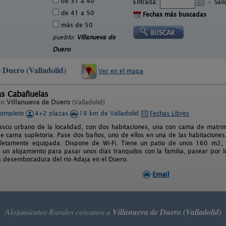
de 31 a 40
Entrada:
-
Sal
de 41 a 50
Fechas más buscadas
más de 50
pueblo:
Villanueva de
Duero
e Duero (Valladolid)
Ver en el mapa
as Cabañuelas
en
Villanueva de Duero
(Valladolid)
completo
4+2 plazas
18 km de Valladolid
Fechas Libres
asco urbano de la localidad, con dos habitaciones, una con cama de matri
de cama supletoria. Pase dos baños, uno de ellos en una de las habitaciones
letamente equipada. Dispone de Wi-Fi. Tiene un patio de unos 160 m2
un alojamiento para pasar unos días tranquilos con la familia, pasear por lo
a desembocadura del rio Adaja en el Duero.
Email
Alojamientos Rurales cercanos a
Villanueva de Duero (Valladolid)