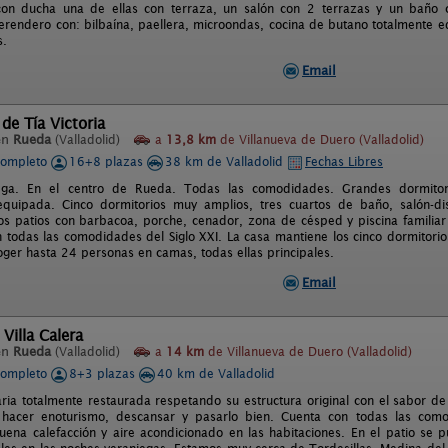
on ducha una de ellas con terraza, un salón con 2 terrazas y un baño 
rendero con: bilbaína, paellera, microondas, cocina de butano totalmente 
s.
Email
de Tía Victoria
en
Rueda
(Valladolid)
a
13,8 km
de Villanueva de Duero (Valladolid)
completo
16+8 plazas
38 km de Valladolid
Fechas Libres
ega. En el centro de Rueda. Todas las comodidades. Grandes dormito
quipada. Cinco dormitorios muy amplios, tres cuartos de baño, salón-dis
s patios con barbacoa, porche, cenador, zona de césped y piscina familiar
on todas las comodidades del Siglo XXI. La casa mantiene los cinco dormitorio
ger hasta 24 personas en camas, todas ellas principales.
Email
 Villa Calera
en
Rueda
(Valladolid)
a
14 km
de Villanueva de Duero (Valladolid)
completo
8+3 plazas
40 km de Valladolid
ria totalmente restaurada respetando su estructura original con el sabor de
hacer enoturismo, descansar y pasarlo bien. Cuenta con todas las co
uena calefacción y aire acondicionado en las habitaciones. En el patio se 