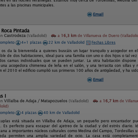
es en las noches veraniegas. Estamos muy cerca de Tordesillas, Medina del 
ntes a las piscinas municipales.
Email
 Roca Pintada
en
Castrodeza
(Valladolid)
a
16,3 km
de Villanueva de Duero (Valladoli
completo
4+1 plazas
22 km de Valladolid
Fechas Libres
 os da la bienvenida a quienes buscáis un lugar tranquilo y acogedor en e
ble de dos habitaciones, ideal para una familia con uno o dos hijos o tal vez
os camas individuales que se pueden juntar. La otra habitación dispone 
na acogedora chimenea de leña en el salón, y una terracita con sillas y 
en el 2010 el edificio cumplió sus primeros 100 años de antigüedad, y ha si
Email
s I
en
Villalba de Adaja / Matapozuelos
(Valladolid)
a
16,7 km
de Villanu
olid)
completo
4 plazas
40 km de Valladolid
uplas está situada en Villalba de Adaja, un pequeño pero encantador pue
. Es perfecto para escapar del ajetreo de la ciudad y del estrés diario. I
rcana a importantes núcleos culturales como Medina del Campo, Tordesillas
eda permiten una amplia variedad de ocio. La casa está completamente