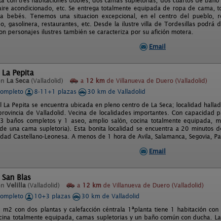
ta con tres habitaciones dobles, dos camas supletorias, dos cuartos de baño 
 aire acondicionado, etc. Se entrega totalmente equipada de ropa de cama, t
a bebés. Tenemos una situacion excepcional, en el centro del pueblo, ro
 gasolinera, restaurantes, etc. Desde la ilustre villa de Tordesillas podrá di
n personajes ilustres también se caracteriza por su afición motera.
Email
 La Pepita
en
La Seca
(Valladolid)
a
12 km
de Villanueva de Duero (Valladolid)
completo
8-11+1 plazas
30 km de Valladolid
l La Pepita se encuentra ubicada en pleno centro de La Seca; localidad hall
rovincia de Valladolid. Vecina de localidades importantes. Con capacidad 
 3 baños completos y 1 aseo, amplio salón, cocina totalmente equipada, 
e una cama supletoria). Esta bonita localidad se encuentra a 20 minutos de l
dad Castellano-Leonesa. A menos de 1 hora de Avila, Salamanca, Segovia, Pa
Email
 San Blas
en
Velilla
(Valladolid)
a
12 km
de Villanueva de Duero (Valladolid)
completo
10+3 plazas
30 km de Valladolid
m2 con dos plantas y calefacción céntrala 1ªplanta tiene 1 habitación c
cina totalmente equipada, camas supletorias y un baño común con ducha. La 