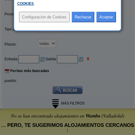
COOKIES
.
Provincias/Islas:
Tipo alquiler:
Plazas:
X
Entrada:
Salida:
Fechas más buscadas
pueblo:
MÁS FILTROS
No se han encontrado alojamientos en
Wamba
(Valladolid)
... PERO, TE SUGERIMOS ALOJAMIENTOS CERCANOS
: