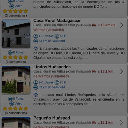
8 Fotos
pueblo de Villasexmir, en la encrucijada de las 4
Video
principales denominaciones de origen DO To ...
(3 comentarios)
Casa Rural Madagascar
Casa Rural en
Villasexmir
a
13 km
de
(Valladolid)
Wamba (Valladolid)
4+1 plazas
18 €
33 km de Valladolid
En la encrucijada de las 4 principales denominaciones
8 Fotos
de origen DO Toro, DO Rueda, DO Ribera de Duero y DO
Cigales, se encuentra esta origin ...
(1 comentario)
Lindos Huéspedes
Casa Rural en
Villasexmir
a
13,1 km
(Valladolid)
de Wamba (Valladolid)
9+1 plazas
25 €
33 km de Valladolid
La casa rural Lindos Huéspedes, esta situada en
8 Fotos
Villasexmir, provincia de Valladolid, se encuentra en la
Video
encrucijada de las 4 principales de ...
(3 comentarios)
Pequeño Huésped
Casa Rural en
Villasexmir
a
13,1 km
(Valladolid)
de Wamba (Valladolid)