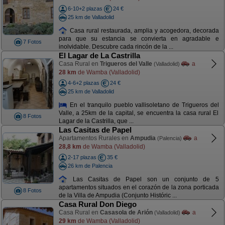
6-10+2 plazas
24 €
25 km de Valladolid
Casa rural restaurada, amplia y acogedora, decorada
para que su estancia se convierta en agradable e
7 Fotos
inolvidable. Descubre cada rincón de la ...
El Lagar de La Castrilla
Casa Rural en
Trigueros del Valle
a
(Valladolid)
28 km
de Wamba (Valladolid)
4-6+2 plazas
24 €
25 km de Valladolid
En el tranquilo pueblo vallisoletano de Trigueros del
Valle, a 25km de la capital, se encuentra la casa rural El
8 Fotos
Lagar de la Castrilla, que ...
Las Casitas de Papel
Apartamentos Rurales en
Ampudia
a
(Palencia)
28,8 km
de Wamba (Valladolid)
2-17 plazas
35 €
26 km de Palencia
Las Casitas de Papel son un conjunto de 5
apartamentos situados en el corazón de la zona porticada
8 Fotos
de la Villa de Ampudia (Conjunto Históric ...
Casa Rural Don Diego
Casa Rural en
Casasola de Arión
a
(Valladolid)
29 km
de Wamba (Valladolid)