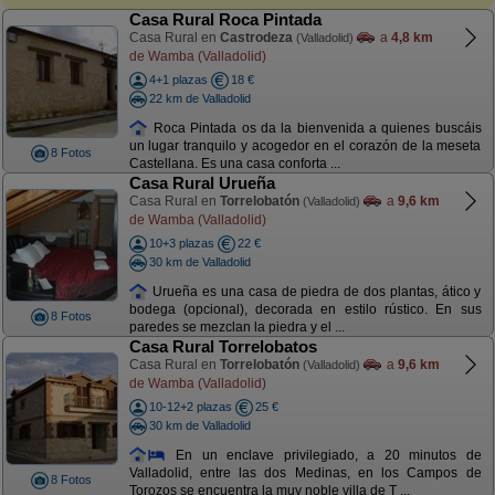
Casa Rural Roca Pintada
Casa Rural en
Castrodeza
a
4,8 km
(Valladolid)
de Wamba (Valladolid)
4+1 plazas
18 €
22 km de Valladolid
Roca Pintada os da la bienvenida a quienes buscáis
un lugar tranquilo y acogedor en el corazón de la meseta
8 Fotos
Castellana. Es una casa conforta ...
Casa Rural Urueña
Casa Rural en
Torrelobatón
a
9,6 km
(Valladolid)
de Wamba (Valladolid)
10+3 plazas
22 €
30 km de Valladolid
Urueña es una casa de piedra de dos plantas, ático y
bodega (opcional), decorada en estilo rústico. En sus
8 Fotos
paredes se mezclan la piedra y el ...
Casa Rural Torrelobatos
Casa Rural en
Torrelobatón
a
9,6 km
(Valladolid)
de Wamba (Valladolid)
10-12+2 plazas
25 €
30 km de Valladolid
En un enclave privilegiado, a 20 minutos de
Valladolid, entre las dos Medinas, en los Campos de
8 Fotos
Torozos se encuentra la muy noble villa de T ...