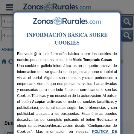
INFORMACIÓN BÁSICA SOBRE
COOKIES
Alojamientos
>
Castilla y León
>
Valladolid
> Wamba
Bienvenid@ a la información básica sobre las cookies de
Casas Rurales cerca de Wamba
nuestro portal responsabilidad de
Mario Temprado Casas
.
Una cookie o galleta informática es un pequeño archivo de
información que se guarda en tu pc, smartphone o tablet al
visitar el portal. Algunas son nuestras y otras pertenecen a
empresas externas que nos prestan servicios. Las activadas
y necesarias para que todo funcione correctamente son las
Cookies Técnicas y no necesitan de tu autorización. Al pulsar
el botón
Aceptar
activarás el resto de cookies (analíticas y
Pequeño Huésped
rs.
2-15 pers.
publicitarias), personalizadas según tus preferencias y con
 €
25 €
Villasexmir (Valladolid)
desde
publicidad ajustada a tus búsquedas. Estas últimas puedes
desactivarlas por completo pulsando el botón
Rechazar
o
Buscar
elegir su activación/desactivación desde “Configuración de
Cookies”. Más información en nuestra
POLÍTICA DE
Comunidades: