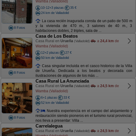
Wamba (Valladolid)
10-12+3 plazas
35 €
24 km de Valladolid
La casa recién inagurada consta de un patio de 500 m
y la vivienda de 470 m., 3 salones de 40 m., 3
8 Fotos
habitaciones dobles, 2 triples, sala de ...
Casa de Los Beatos
Casa Rural en
Urueña
a
24,4 km
de
(Valladolid)
Wamba (Valladolid)
12+2 plazas
27 €
50 km de Valladolid
Casa singular incluida en el casco historico de la Villa
de Urueña. Dedicada a los beatos y decorada con
8 Fotos
ilustraciones de algunos de los más ...
Casa Rural La Anunciada
Casa Rural en
Urueña
a
24,5 km
de
(Valladolid)
Wamba (Valladolid)
6+1 plazas
33 €
52 km de Valladolid
Nuestra experiencia en el campo del alojamiento y
restauración siendo pioneros en el turismo rural provincial,
8 Fotos
nos lleva a presentar: Villa ...
Carrelalegua
Casa Rural en
Urueña
a
24,5 km
de
(Valladolid)
Wamba (Valladolid)