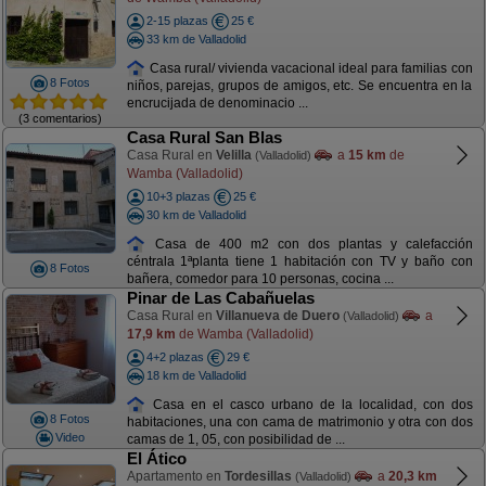
2-15 plazas
25 €
33 km de Valladolid
Casa rural/ vivienda vacacional ideal para familias con
8 Fotos
niños, parejas, grupos de amigos, etc. Se encuentra en la
encrucijada de denominacio ...
(3 comentarios)
Casa Rural San Blas
Casa Rural en
Velilla
a
15 km
de
(Valladolid)
Wamba (Valladolid)
10+3 plazas
25 €
30 km de Valladolid
Casa de 400 m2 con dos plantas y calefacción
céntrala 1ªplanta tiene 1 habitación con TV y baño con
8 Fotos
bañera, comedor para 10 personas, cocina ...
Pinar de Las Cabañuelas
Casa Rural en
Villanueva de Duero
a
(Valladolid)
17,9 km
de Wamba (Valladolid)
4+2 plazas
29 €
18 km de Valladolid
Casa en el casco urbano de la localidad, con dos
8 Fotos
habitaciones, una con cama de matrimonio y otra con dos
Video
camas de 1, 05, con posibilidad de ...
El Ático
Apartamento en
Tordesillas
a
20,3 km
(Valladolid)