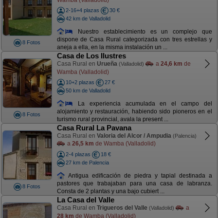
2-16+4 plazas
30 €
42 km de Valladolid
Nuestro establecimiento es un complejo que
dispone de Casa Rural categorizada con tres estrellas y
8 Fotos
aneja a ella, en la misma instalación un ...
Casa de Los Ilustres
Casa Rural en
Urueña
a
24,6 km
de
(Valladolid)
Wamba (Valladolid)
10+2 plazas
27 €
50 km de Valladolid
La experiencia acumulada en el campo del
alojamiento y restauración, habiendo sido pioneros en el
8 Fotos
turismo rural provincial, avala la present ...
Casa Rural La Pavana
Casa Rural en
Valoria del Alcor / Ampudia
(Palencia)
a
26,5 km
de Wamba (Valladolid)
2-4 plazas
18 €
27 km de Palencia
Antigua edificación de piedra y tapial destinada a
pastores que trabajaban para una casa de labranza.
8 Fotos
Consta de 2 plantas y una bajo cubiert ...
La Casa del Valle
Casa Rural en
Trigueros del Valle
a
(Valladolid)
28 km
de Wamba (Valladolid)