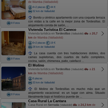
de Wamba (Valladolid)
4+2 plazas
44 €
32 km de Valladolid
Bonito y céntrico apartamento con una coqueta terraza
con vistas a la calle en la mejor zona de Tordesillas. El
8 Fotos
alojamiento consta de salón, ...
Vivienda Turística El Caneco
Vivienda turística en
Tordesillas
a
20,7
(Valladolid)
km
de Wamba (Valladolid)
6+2 plazas
19 €
28 km de Valladolid
La casa cuenta con tres habitaciones dobles, dos
camas supletorias, dos cuartos de baño completos,
8 Fotos
cocina, salón, chimenea, patio, calefacci ...
El Molino
Vivienda turística en
Tordesillas
a
21
(Valladolid)
km
de Wamba (Valladolid)
8 plazas
33 km de Valladolid
El Molino de Tordesillas es mucho más que un
alojamiento vacacional: es un lugar con alma. Situado
8 Fotos
literalmente bajo el histórico puente de ...
Casa Rural La Cantara
Casa Rural en
Serrada
a
24,3 km
de
(Valladolid)