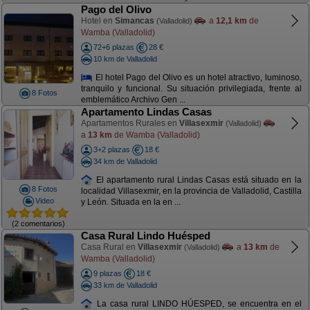
Pago del Olivo
Hotel en
Simancas
a
12,1 km
de
(Valladolid)
Wamba (Valladolid)
72+6 plazas
28 €
10 km de Valladolid
El hotel Pago del Olivo es un hotel atractivo, luminoso,
tranquilo y funcional. Su situación privilegiada, frente al
8 Fotos
emblemático Archivo Gen ...
Apartamento Lindas Casas
Apartamentos Rurales en
Villasexmir
(Valladolid)
a
13 km
de Wamba (Valladolid)
3+2 plazas
18 €
34 km de Valladolid
El apartamento rural Lindas Casas está situado en la
8 Fotos
localidad Villasexmir, en la provincia de Valladolid, Castilla
Video
y León. Situada en la en ...
(2 comentarios)
Casa Rural Lindo Huésped
Casa Rural en
Villasexmir
a
13 km
de
(Valladolid)
Wamba (Valladolid)
9 plazas
18 €
33 km de Valladolid
La casa rural LINDO HÚESPED, se encuentra en el