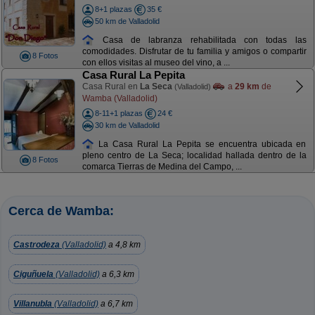
8+1 plazas
35 €
50 km de Valladolid
Casa de labranza rehabilitada con todas las
comodidades. Disfrutar de tu familia y amigos o compartir
8 Fotos
con ellos visitas al museo del vino, a ...
Casa Rural La Pepita
Casa Rural en
La Seca
a
29 km
de
(Valladolid)
Wamba (Valladolid)
8-11+1 plazas
24 €
30 km de Valladolid
La Casa Rural La Pepita se encuentra ubicada en
pleno centro de La Seca; localidad hallada dentro de la
8 Fotos
comarca Tierras de Medina del Campo, ...
Cerca de Wamba:
Castrodeza
(Valladolid)
a 4,8 km
Ciguñuela
(Valladolid)
a 6,3 km
Villanubla
(Valladolid)
a 6,7 km