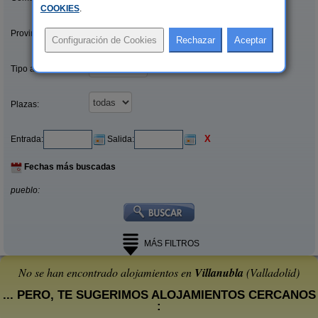
COOKIES
.
Provincias/Islas:
Tipo alquiler:
Plazas:
X
Entrada:
Salida:
Fechas más buscadas
pueblo:
MÁS FILTROS
No se han encontrado alojamientos en
Villanubla
(Valladolid)
... PERO, TE SUGERIMOS ALOJAMIENTOS CERCANOS
: