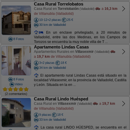
Casa Rural Torrelobatos
Casa Rural en
Torrelobatón
a
16,3 km
(Valladolid)
de Villanubla (Valladolid)
10-12+2 plazas
25 €
30 km de Valladolid
En un enclave privilegiado, a 20 minutos de
Valladolid, entre las dos Medinas, en los Campos de
8 Fotos
Torozos se encuentra la muy noble villa de T ...
Apartamento Lindas Casas
Apartamentos Rurales en
Villasexmir
(Valladolid)
a
19,7 km
de Villanubla (Valladolid)
3+2 plazas
18 €
34 km de Valladolid
El apartamento rural Lindas Casas está situado en la
8 Fotos
localidad Villasexmir, en la provincia de Valladolid, Castilla
Video
y León. Situada en la en ...
(2 comentarios)
Casa Rural Lindo Huésped
Casa Rural en
Villasexmir
a
19,7 km
(Valladolid)
de Villanubla (Valladolid)
9 plazas
18 €
33 km de Valladolid
La casa rural LINDO HÚESPED, se encuentra en el