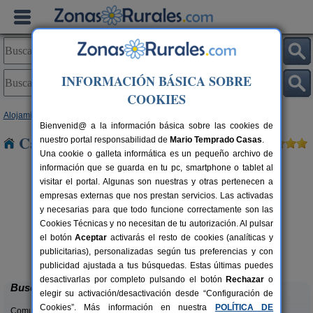
INFORMACIÓN BÁSICA SOBRE
COOKIES
Alojamientos
>
Castilla y León
>
Valladolid
> Villanubla
Bienvenid@ a la información básica sobre las cookies de
Casas Rurales cerca de Villanubla
nuestro portal responsabilidad de
Mario Temprado Casas
.
Una cookie o galleta informática es un pequeño archivo de
información que se guarda en tu pc, smartphone o tablet al
visitar el portal. Algunas son nuestras y otras pertenecen a
empresas externas que nos prestan servicios. Las activadas
y necesarias para que todo funcione correctamente son las
Cookies Técnicas y no necesitan de tu autorización. Al pulsar
el botón
Aceptar
activarás el resto de cookies (analíticas y
Pago de Trascasas
rs.
2-16+4 pers.
publicitarias), personalizadas según tus preferencias y con
 €
55 €
Cubillas de Santa Marta (Valladolid)
desde
publicidad ajustada a tus búsquedas. Estas últimas puedes
desactivarlas por completo pulsando el botón
Rechazar
o
Buscar
elegir su activación/desactivación desde “Configuración de
Cookies”. Más información en nuestra
POLÍTICA DE
Comunidades: