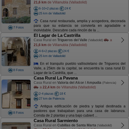
21,6 km
de Villanubla (Valladolid)
6-10+2 plazas
24 €
25 km de Valladolid
Casa rural restaurada, amplia y acogedora, decorada
para que su estancia se convierta en agradable e
7 Fotos
inolvidable. Descubre cada rincón de la ...
El Lagar de La Castrilla
Casa Rural en
Trigueros del Valle
a
(Valladolid)
21,6 km
de Villanubla (Valladolid)
4-6+2 plazas
24 €
25 km de Valladolid
En el tranquilo pueblo vallisoletano de Trigueros del
Valle, a 25km de la capital, se encuentra la casa rural El
8 Fotos
Lagar de la Castrilla, que ...
Casa Rural La Pavana
Casa Rural en
Valoria del Alcor / Ampudia
(Palencia)
a
22,4 km
de Villanubla (Valladolid)
2-4 plazas
18 €
27 km de Palencia
Antigua edificación de piedra y tapial destinada a
pastores que trabajaban para una casa de labranza.
8 Fotos
Consta de 2 plantas y una bajo cubiert ...
Casa Rural Sarmiento
Casa Rural en
Cubillas de Santa Marta
(Valladolid)