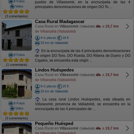
8 Fotos
pueblo de Villasexmir, en la encrucijada de las 4
Video
principales denominaciones de origen DO To ...
(3 comentarios)
Casa Rural Madagascar
Casa Rural en
Villasexmir
a
19,7 km
(Valladolid)
de Villanubla (Valladolid)
4+1 plazas
18 €
33 km de Valladolid
En la encrucijada de las 4 principales denominaciones
8 Fotos
de origen DO Toro, DO Rueda, DO Ribera de Duero y DO
Cigales, se encuentra esta origin ...
(1 comentario)
Lindos Huéspedes
Casa Rural en
Villasexmir
a
19,7 km
(Valladolid)
de Villanubla (Valladolid)
9+1 plazas
25 €
33 km de Valladolid
La casa rural Lindos Huéspedes, esta situada en
8 Fotos
Villasexmir, provincia de Valladolid, se encuentra en la
Video
encrucijada de las 4 principales de ...
(3 comentarios)
Pequeño Huésped
Casa Rural en
Villasexmir
a
19,7 km
(Valladolid)
de Villanubla (Valladolid)