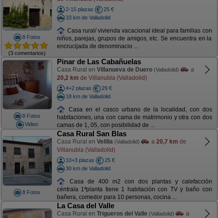
2-15 plazas
25 €
33 km de Valladolid
Casa rural/ vivienda vacacional ideal para familias con
8 Fotos
niños, parejas, grupos de amigos, etc. Se encuentra en la
encrucijada de denominacio ...
(3 comentarios)
Pinar de Las Cabañuelas
Casa Rural en
Villanueva de Duero
a
(Valladolid)
20,2 km
de Villanubla (Valladolid)
4+2 plazas
29 €
18 km de Valladolid
Casa en el casco urbano de la localidad, con dos
8 Fotos
habitaciones, una con cama de matrimonio y otra con dos
Video
camas de 1, 05, con posibilidad de ...
Casa Rural San Blas
Casa Rural en
Velilla
a
20,7 km
de
(Valladolid)
Villanubla (Valladolid)
10+3 plazas
25 €
30 km de Valladolid
Casa de 400 m2 con dos plantas y calefacción
céntrala 1ªplanta tiene 1 habitación con TV y baño con
8 Fotos
bañera, comedor para 10 personas, cocina ...
La Casa del Valle
Casa Rural en
Trigueros del Valle
a
(Valladolid)