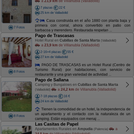
a
23,9 km
de Villanubla (Valladolid)
7 plazas
22 €
25 km de Valladolid
Casa construida en el año 1880 con planta baja y
primera con corral, ahora convertido en patio con
7 Fotos
barbacoa y merendero. Restaurada respetan ...
Pago de Trascasas
Hotel Rural en
Cubillas de Santa Marta
(Valladolid)
a
23,9 km
de Villanubla (Valladolid)
2-16+4 plazas
55 €
27 km de Valladolid
PAGO DE TRASCASAS es un Hotel Rural (Centro de
Turismo Rural) por habitaciones, con servicio de
8 Fotos
restaurante y una gran variedad de actividad ...
Pago de Sallana
Camping y Bungalows en
Cubillas de Santa Marta
a
24,2 km
de Villanubla (Valladolid)
(Valladolid)
7-18 plazas
16 €
24 km de Valladolid
Tienen la comodidad de un hotel, la independencia de
un apartamento y el contacto con la naturaleza de un
8 Fotos
camping. Están equipados con menaj ...
Las Casitas de Papel
Apartamentos Rurales en
Ampudia
a
(Palencia)
24,5 km
de Villanubla (Valladolid)