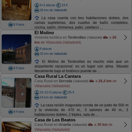
6+2 plazas
19 €
28 km de Valladolid
La casa cuenta con tres habitaciones dobles, dos
camas supletorias, dos cuartos de baño completos,
8 Fotos
cocina, salón, chimenea, patio, calefacci ...
El Molino
Vivienda turística en
Tordesillas
a
26
(Valladolid)
km
de Villanubla (Valladolid)
8 plazas
33 km de Valladolid
El Molino de Tordesillas es mucho más que un
alojamiento vacacional: es un lugar con alma. Situado
8 Fotos
literalmente bajo el histórico puente de ...
Casa Rural La Cantara
Casa Rural en
Serrada
a
26,4 km
de
(Valladolid)
Villanubla (Valladolid)
10-12+3 plazas
35 €
24 km de Valladolid
La casa recién inagurada consta de un patio de 500 m
y la vivienda de 470 m., 3 salones de 40 m., 3
8 Fotos
habitaciones dobles, 2 triples, sala de ...
Casa de Los Beatos
Casa Rural en
Urueña
a
30 km
de
(Valladolid)
Villanubla (Valladolid)