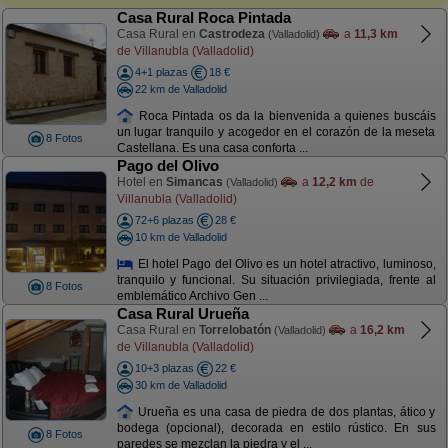
Casa Rural Roca Pintada
Casa Rural en
Castrodeza
a
11,3 km
(Valladolid)
de Villanubla (Valladolid)
4+1 plazas
18 €
22 km de Valladolid
Roca Pintada os da la bienvenida a quienes buscáis
un lugar tranquilo y acogedor en el corazón de la meseta
8 Fotos
Castellana. Es una casa conforta ...
Pago del Olivo
Hotel en
Simancas
a
12,2 km
de
(Valladolid)
Villanubla (Valladolid)
72+6 plazas
28 €
10 km de Valladolid
El hotel Pago del Olivo es un hotel atractivo, luminoso,
tranquilo y funcional. Su situación privilegiada, frente al
8 Fotos
emblemático Archivo Gen ...
Casa Rural Urueña
Casa Rural en
Torrelobatón
a
16,2 km
(Valladolid)
de Villanubla (Valladolid)
10+3 plazas
22 €
30 km de Valladolid
Urueña es una casa de piedra de dos plantas, ático y
bodega (opcional), decorada en estilo rústico. En sus
8 Fotos
paredes se mezclan la piedra y el ...