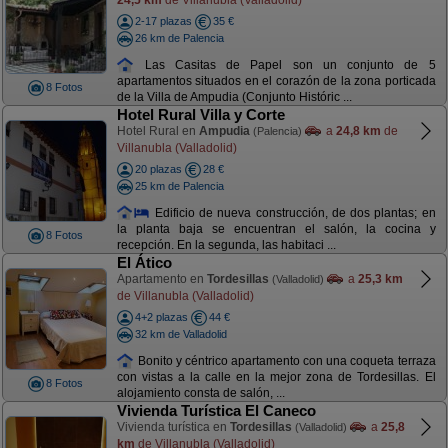
2-17 plazas
35 €
26 km de Palencia
Las Casitas de Papel son un conjunto de 5
apartamentos situados en el corazón de la zona porticada
8 Fotos
de la Villa de Ampudia (Conjunto Históric ...
Hotel Rural Villa y Corte
Hotel Rural en
Ampudia
a
24,8 km
de
(Palencia)
Villanubla (Valladolid)
20 plazas
28 €
25 km de Palencia
Edificio de nueva construcción, de dos plantas; en
la planta baja se encuentran el salón, la cocina y
8 Fotos
recepción. En la segunda, las habitaci ...
El Ático
Apartamento en
Tordesillas
a
25,3 km
(Valladolid)
de Villanubla (Valladolid)
4+2 plazas
44 €
32 km de Valladolid
Bonito y céntrico apartamento con una coqueta terraza
con vistas a la calle en la mejor zona de Tordesillas. El
8 Fotos
alojamiento consta de salón, ...
Vivienda Turística El Caneco
Vivienda turística en
Tordesillas
a
25,8
(Valladolid)
km
de Villanubla (Valladolid)