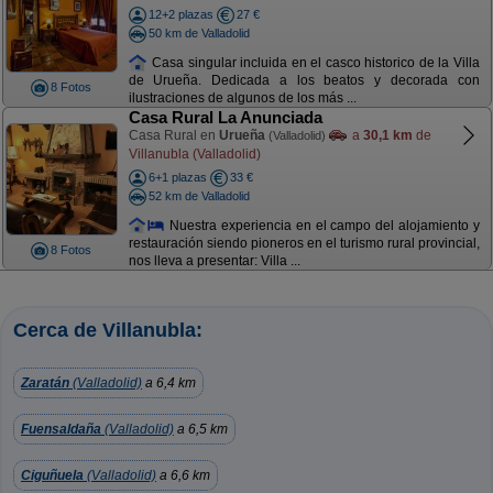
12+2 plazas
27 €
50 km de Valladolid
Casa singular incluida en el casco historico de la Villa
de Urueña. Dedicada a los beatos y decorada con
8 Fotos
ilustraciones de algunos de los más ...
Casa Rural La Anunciada
Casa Rural en
Urueña
a
30,1 km
de
(Valladolid)
Villanubla (Valladolid)
6+1 plazas
33 €
52 km de Valladolid
Nuestra experiencia en el campo del alojamiento y
restauración siendo pioneros en el turismo rural provincial,
8 Fotos
nos lleva a presentar: Villa ...
Cerca de Villanubla:
Zaratán
(Valladolid)
a 6,4 km
Fuensaldaña
(Valladolid)
a 6,5 km
Ciguñuela
(Valladolid)
a 6,6 km