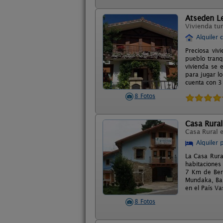
Atseden L
Vivienda tur
Alquiler 
Preciosa viv
pueblo tranq
vivienda se 
para jugar l
cuenta con 3
8 Fotos
Casa Rural
Casa Rural 
Alquiler 
La Casa Rura
habitaciones
7 Km de Berm
Mundaka, Bak
en el País Va
8 Fotos