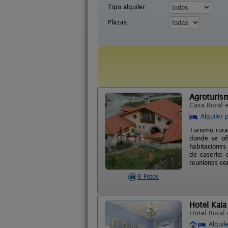
Tipo alquiler:
Plazas:
Agroturis
Casa Rural 
Alquiler 
Turismo rura
donde se ofr
habitaciones
de caserío: 
reuniones co
8 Fotos
Hotel Kaia
Hotel Rural
Alquil