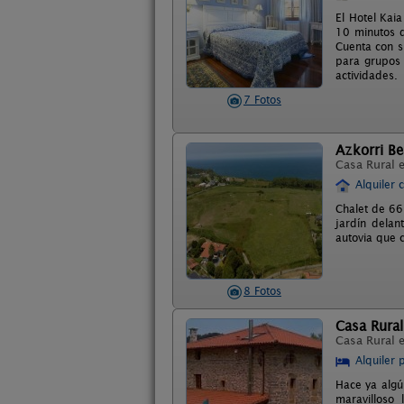
El Hotel Kaia
10 minutos d
Cuenta con s
para grupos 
actividades.
7 Fotos
Azkorri B
Casa Rural 
Alquiler 
Chalet de 66
jardín delan
autovia que 
8 Fotos
Casa Rural
Casa Rural 
Alquiler 
Hace ya algú
maravilloso