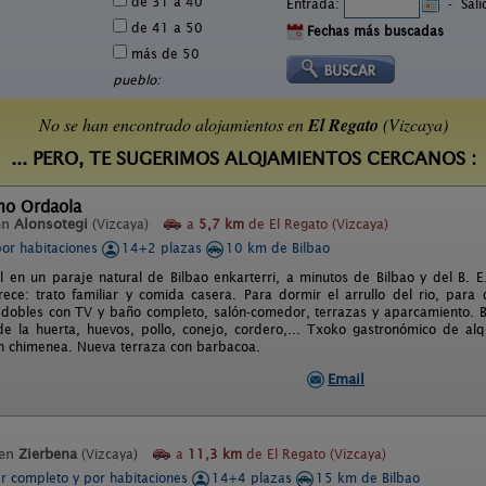
de 31 a 40
Entrada:
-
Sal
de 41 a 50
Fechas más buscadas
más de 50
pueblo:
No se han encontrado alojamientos en
El Regato
(Vizcaya)
... PERO, TE SUGERIMOS ALOJAMIENTOS CERCANOS :
mo Ordaola
en
Alonsotegi
(Vizcaya)
a
5,7 km
de El Regato (Vizcaya)
por habitaciones
14+2 plazas
10 km de Bilbao
l en un paraje natural de Bilbao enkarterri, a minutos de Bilbao y del B. E
ece: trato familiar y comida casera. Para dormir el arrullo del rio, para
 dobles con TV y baño completo, salón-comedor, terrazas y aparcamiento. B
de la huerta, huevos, pollo, conejo, cordero,... Txoko gastronómico de al
n chimenea. Nueva terraza con barbacoa.
Email
 en
Zierbena
(Vizcaya)
a
11,3 km
de El Regato (Vizcaya)
er completo y por habitaciones
14+4 plazas
15 km de Bilbao