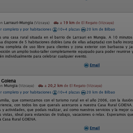
en
Larrauri-Mungia
(Vizcaya)
a
19 km
de El Regato (Vizcaya)
er completo y por habitaciones
10+4 plazas
20 km de Bilbao
 una casa rural situada en el barrio de Larrauri en Mungia. A 10 minuto
asa dispone de 5 habitaciones dobles (una de ellas adaptada) con baño inco
na completa de uso libre para clientes y zona exterior con barbacoa y j
osición un amplio txoko-taller completamente equipado para poder reunirse y
ién individualmente para celebrar cualquier evento.
Email
 Goiena
en
Mungia
(Vizcaya)
a
20,2 km
de El Regato (Vizcaya)
er completo y por habitaciones
10+4 plazas
20 km de Bilbao
milia, que comenzamos con el turismo rural en el año 2006, con la ilusión
riencia, con todos los que queraís acercaros a nuestra Casa Rural GOIENA
s y actividades, que podais realizar, así como nuestros servicios y la mejor 
s vistas, ideal para estancias de trabajo, vacaciones o relax. Esperamos qu
a Casa Rural GOIENA.
Email