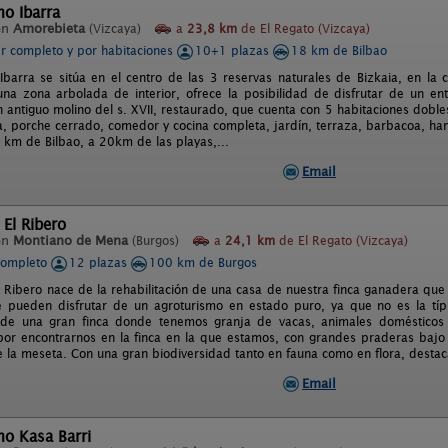
o Ibarra
en
Amorebieta
(Vizcaya)
a
23,8 km
de El Regato (Vizcaya)
er completo y por habitaciones
10+1 plazas
18 km de Bilbao
Ibarra se sitúa en el centro de las 3 reservas naturales de Bizkaia, en l
na zona arbolada de interior, ofrece la posibilidad de disfrutar de un ento
antiguo molino del s. XVII, restaurado, que cuenta con 5 habitaciones dobles c
, porche cerrado, comedor y cocina completa, jardín, terraza, barbacoa, ham
 km de Bilbao, a 20km de las playas,...
Email
 El Ribero
en
Montiano de Mena
(Burgos)
a
24,1 km
de El Regato (Vizcaya)
completo
12 plazas
100 km de Burgos
l Ribero nace de la rehabilitación de una casa de nuestra finca ganadera que
 pueden disfrutar de un agroturismo en estado puro, ya que no es la típi
de una gran finca donde tenemos granja de vacas, animales domésticos y
 por encontrarnos en la finca en la que estamos, con grandes praderas bajo 
e la meseta. Con una gran biodiversidad tanto en fauna como en flora, desta
Email
o Kasa Barri