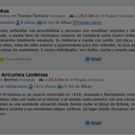
ekua
ística en
Trucios-Turtzioz
(Vizcaya)
a
20,5 km
de El Regato (Vizcaya)
completo
8 plazas
42 km de Bilbao
Fechas Libres
ienda unifamiliar con accesibilidad a personas con movilidad reducida y si
uilo, a media hora de municipios costeros de Cantabria como Castro Urdial
encuentra totalmente equipada. Es moderna y cuenta con jardin, con mesa
os niños, zona de sofas exterior y aparcamiento para dos vehiculos. la casa
 camas de matrimonio, 2 camas individuales, tres baños, cocina y amplio sa
Email
(3 comentarios)
 Arrizurieta Landetxea
en
Bermeo
(Vizcaya)
a
23,4 km
de El Regato (Vizcaya)
por habitaciones
18+6 plazas
25 km de Bilbao
l Arrizurieta es un caserío construido en 1838, renovado y funcionando co
 todas ellas con baño en el interior y un amplio salón-comedor con una cocina
eo es una excelente ubicación desde donde visitar el litoral de Bizkaia, 
io o Lekeitio y sus excelentes playas surferas. Un lugar donde descansar en
sco.
Email