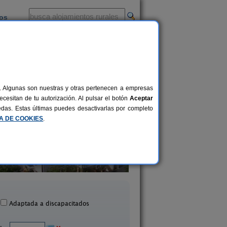
ios
-
al. Algunas son nuestras y otras pertenecen a empresas
cesitan de tu autorización. Al pulsar el botón
Aceptar
uedas. Estas últimas puedes desactivarlas por completo
CA DE COOKIES
.
Agroturismo Kasa Barri
Bungalows Portuo
15+5 pers.
30 €
Bermeo (Vizcaya)
Mundaka (Vizcaya
desde
Adaptada a discapacitados