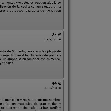
rtamentos y/o estudios pueden alquilarse
lización de la cocina común situada en la
iores y barbacoa, una zona de juegos con
25 €
pers/noche
Valle de Sopuerta, cercano a las playas de
o compartido en 4 habitaciones de piedra y
de un amplio salón-comedor con chimenea,
y frutales.
44 €
pers/noche
en el municipio vizcaíno del mismo nombre.
aserío, con materiales de gran calidad y
xteriores, porche, cafetería-bar, jardín y