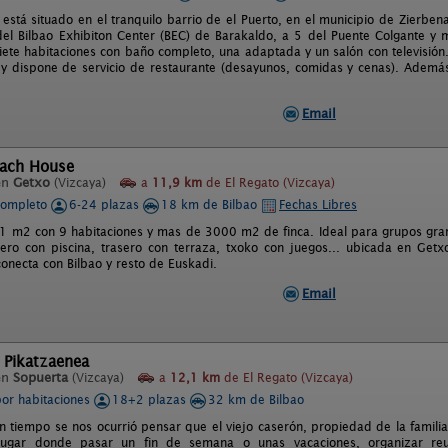
 está situado en el tranquilo barrio de el Puerto, en el municipio de Zierbe
el Bilbao Exhibiton Center (BEC) de Barakaldo, a 5 del Puente Colgante y 
iete habitaciones con baño completo, una adaptada y un salón con televisión. 
y dispone de servicio de restaurante (desayunos, comidas y cenas). Además
Email
each House
en
Getxo
(Vizcaya)
a
11,9 km
de El Regato (Vizcaya)
completo
6-24 plazas
18 km de Bilbao
Fechas Libres
1 m2 con 9 habitaciones y mas de 3000 m2 de finca. Ideal para grupos gra
tero con piscina, trasero con terraza, txoko con juegos... ubicada en Get
conecta con Bilbao y resto de Euskadi.
Email
 Pikatzaenea
en
Sopuerta
(Vizcaya)
a
12,1 km
de El Regato (Vizcaya)
por habitaciones
18+2 plazas
32 km de Bilbao
n tiempo se nos ocurrió pensar que el viejo caserón, propiedad de la familia
 lugar donde pasar un fin de semana o unas vacaciones, organizar reun