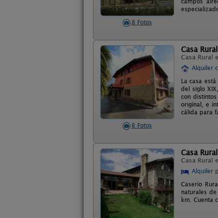
campos alre
especializado
8 Fotos
Casa Rural
Casa Rural 
Alquiler 
La casa está
del siglo XI
con distinto
original, e 
cálida para f
8 Fotos
Casa Rural
Casa Rural 
Alquiler 
Caserío Rura
naturales de
km. Cuenta c