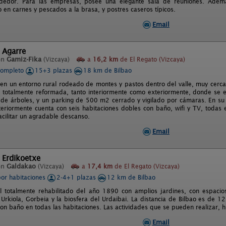
dedor. Para las empresas, posee una elegante sala de reuniones. Ademá
 en carnes y pescados a la brasa, y postres caseros típicos.
Email
 Agarre
en
Gamiz-Fika
(Vizcaya)
a
16,2 km
de El Regato (Vizcaya)
completo
15+3 plazas
18 km de Bilbao
 en un entorno rural rodeado de montes y pastos dentro del valle, muy cerca 
X, totalmente reformada, tanto interiormente como exteriormente, donde se
s de árboles, y un parking de 500 m2 cerrado y vigilado por cámaras. En su
interiormente cuenta con seis habitaciones dobles con baño, wifi y TV, toda
acilitar un agradable descanso.
Email
 Erdikoetxe
en
Galdakao
(Vizcaya)
a
17,4 km
de El Regato (Vizcaya)
por habitaciones
2-4+1 plazas
12 km de Bilbao
l totalmente rehabilitado del año 1890 con amplios jardines, con espacios
 Urkiola, Gorbeia y la biosfera del Urdaibai. La distancia de Bilbao es de 
on baño en todas las habitaciones. Las actividades que se pueden realizar, hí
Email