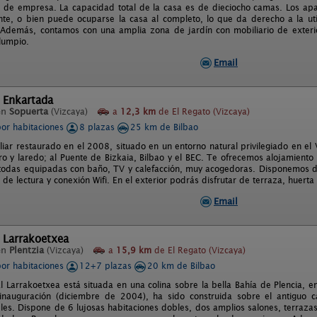
 de empresa. La capacidad total de la casa es de dieciocho camas. Los apa
nte, o bien puede ocuparse la casa al completo, lo que da derecho a la uti
 Además, contamos con una amplia zona de jardín con mobiliario de exter
lumpio.
Email
 Enkartada
en
Sopuerta
(Vizcaya)
a
12,3 km
de El Regato (Vizcaya)
por habitaciones
8 plazas
25 km de Bilbao
liar restaurado en el 2008, situado en un entorno natural privilegiado en el 
ro y laredo; al Puente de Bizkaia, Bilbao y el BEC. Te ofrecemos alojamient
, todas equipadas con baño, TV y calefacción, muy acogedoras. Disponemos 
 de lectura y conexión Wifi. En el exterior podrás disfrutar de terraza, huerta 
Email
 Larrakoetxea
en
Plentzia
(Vizcaya)
a
15,9 km
de El Regato (Vizcaya)
por habitaciones
12+7 plazas
20 km de Bilbao
l Larrakoetxea está situada en una colina sobre la bella Bahía de Plencia, 
inauguración (diciembre de 2004), ha sido construida sobre el antiguo c
es. Dispone de 6 lujosas habitaciones dobles, dos amplios salones, terrazas e