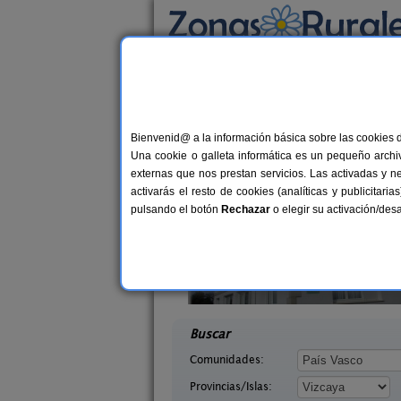
Busca por alojamiento
Alojamientos
>
País Vasco
>
Vizcaya
> El Re
Casas Rurales cerca 
Bienvenid@ a la información básica sobre las cookies 
Una cookie o galleta informática es un pequeño archiv
externas que nos prestan servicios. Las activadas y n
activarás el resto de cookies (analíticas y publicita
pulsando el botón
Rechazar
o elegir su activación/de
xiondo **
Casa Rural Itxas Ertz
22 pers.
12+
29 €
zcaya)
Mendexa (Vizcaya)
desde
desd
Buscar
Comunidades:
Provincias/Islas: