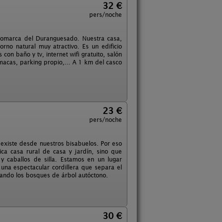
32 €
pers/noche
a comarca del Duranguesado. Nuestra casa,
rno natural muy atractivo. Es un edificio
on baño y tv, internet wifi gratuito, salón
acas, parking propio,... A 1 km del casco
23 €
pers/noche
 existe desde nuestros bisabuelos. Por eso
ca casa rural de casa y jardín, sino que
 caballos de silla. Estamos en un lugar
una espectacular cordillera que separa el
cando los bosques de árbol autóctono.
30 €