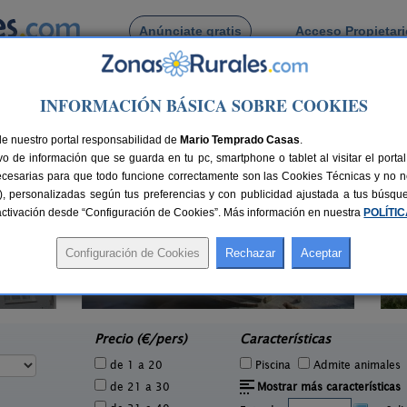
Anúnciate gratis
Acceso Propietar
Busca por pueblo
INFORMACIÓN BÁSICA SOBRE COOKIES
gato
de El Regato
de nuestro portal responsabilidad de
Mario Temprado Casas
.
o de información que se guarda en tu pc, smartphone o tablet al visitar el port
ecesarias para que todo funcione correctamente son las Cookies Técnicas y no ne
rias), personalizadas según tus preferencias y con publicidad ajustada a tus búsq
sactivación desde “Configuración de Cookies”. Más información en nuestra
POLÍTI
Casa Rural Agarre
8 pers.
15+3 pers.
29 €
25 €
Gamiz Fika (Vizcaya)
e
desde
Precio (€/pers)
Características
de 1 a 20
Piscina
Admite animales
de 21 a 30
Mostrar más características