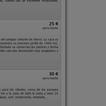
s, cuenta con un excelente restaurante,
25 €
pers/noche
del antiguo cinturón de hierro. La casa es
 encuentra su precioso jardín de 1000 m2,
 fachada se conservan las piedras y forma
s ellas con una decoración muy acogedora y
30 €
pers/noche
 para los clientes, cerca de los parques
12 km y la zona de toda la costa a unos 24
pica, surf, senderismo, montaña,...