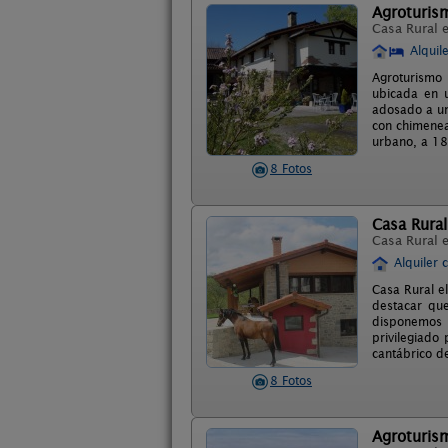
Agroturism
Casa Rural 
Alquil
Agroturismo 
ubicada en u
adosado a un 
con chimenea
urbano, a 18
8 Fotos
Casa Rural
Casa Rural 
Alquiler 
Casa Rural e
destacar que
disponemos 
privilegiado
cantábrico d
8 Fotos
Agroturism