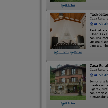
8 Fotos
Txokoetxe
Casa Rural 
Alquil
Txokoetxe es
Bilbao. La c
con una coci
vuestra disp
alquila tamb
8 Fotos
Video
Casa Rural
Casa Rural 
Alquil
Somos una fa
nuestra expe
lugares, ruta
con preciosa
bienvenidos 
8 Fotos