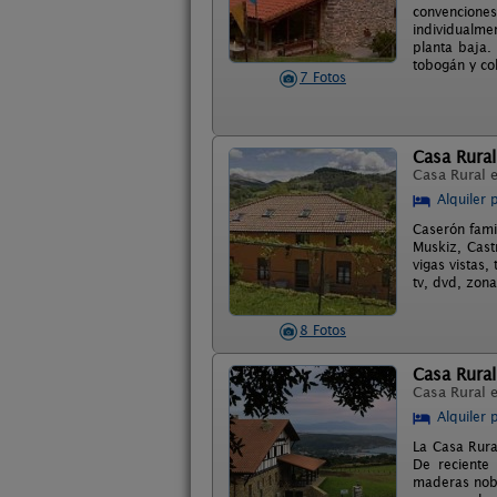
convenciones
individualme
planta baja.
tobogán y co
7 Fotos
Casa Rural
Casa Rural 
Alquiler 
Caserón fami
Muskiz, Cast
vigas vistas
tv, dvd, zona
8 Fotos
Casa Rural
Casa Rural 
Alquiler 
La Casa Rura
De reciente 
maderas nobl