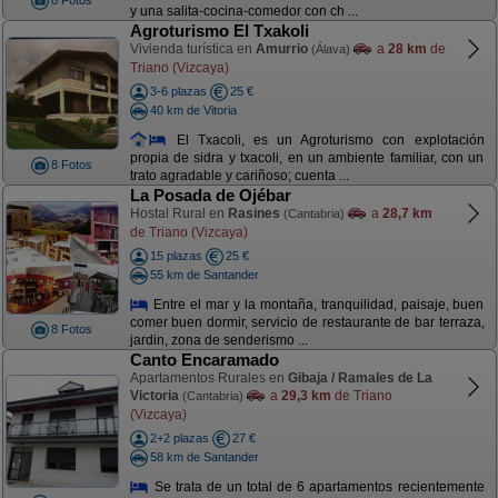
8 Fotos
y una salita-cocina-comedor con ch ...
Agroturismo El Txakoli
Vivienda turística en
Amurrio
a
28 km
de
(Álava)
Triano (Vizcaya)
3-6 plazas
25 €
40 km de Vitoria
El Txacoli, es un Agroturismo con explotación
propia de sidra y txacoli, en un ambiente familiar, con un
8 Fotos
trato agradable y cariñoso; cuenta ...
La Posada de Ojébar
Hostal Rural en
Rasines
a
28,7 km
(Cantabria)
de Triano (Vizcaya)
15 plazas
25 €
55 km de Santander
Entre el mar y la montaña, tranquilidad, paisaje, buen
comer buen dormir, servicio de restaurante de bar terraza,
8 Fotos
jardin, zona de senderismo ...
Canto Encaramado
Apartamentos Rurales en
Gibaja / Ramales de La
Victoria
a
29,3 km
de Triano
(Cantabria)
(Vizcaya)
2+2 plazas
27 €
58 km de Santander
Se trata de un total de 6 apartamentos recientemente