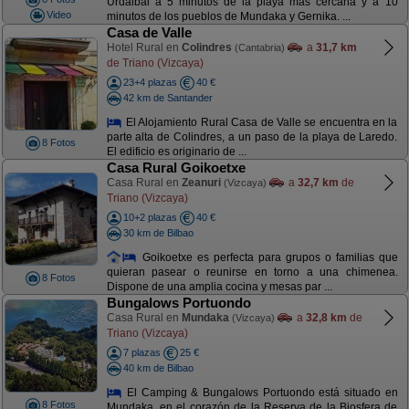
Urdaibai a 5 minutos de la playa mas cercana y a 10
Video
minutos de los pueblos de Mundaka y Gernika. ...
Casa de Valle
Hotel Rural en
Colindres
a
31,7 km
(Cantabria)
de Triano (Vizcaya)
23+4 plazas
40 €
42 km de Santander
El Alojamiento Rural Casa de Valle se encuentra en la
parte alta de Colindres, a un paso de la playa de Laredo.
8 Fotos
El edificio es originario de ...
Casa Rural Goikoetxe
Casa Rural en
Zeanuri
a
32,7 km
de
(Vizcaya)
Triano (Vizcaya)
10+2 plazas
40 €
30 km de Bilbao
Goikoetxe es perfecta para grupos o familias que
quieran pasear o reunirse en torno a una chimenea.
8 Fotos
Dispone de una amplia cocina y mesas par ...
Bungalows Portuondo
Casa Rural en
Mundaka
a
32,8 km
de
(Vizcaya)
Triano (Vizcaya)
7 plazas
25 €
40 km de Bilbao
El Camping & Bungalows Portuondo está situado en
8 Fotos
Mundaka, en el corazón de la Reserva de la Biosfera de