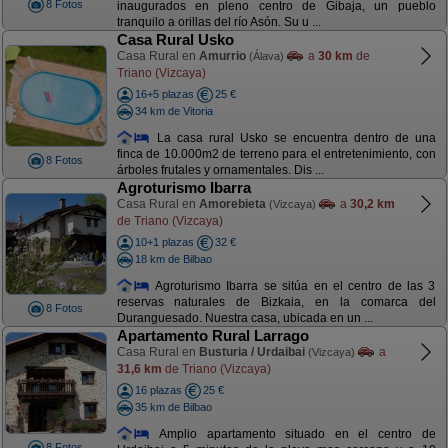
8 Fotos
inaugurados en pleno centro de Gibaja, un pueblo
tranquilo a orillas del río Asón. Su u ...
Casa Rural Usko
Casa Rural en
Amurrio
a
30 km
de
(Álava)
Triano (Vizcaya)
16+5 plazas
25 €
34 km de Vitoria
La casa rural Usko se encuentra dentro de una
finca de 10.000m2 de terreno para el entretenimiento, con
8 Fotos
árboles frutales y ornamentales. Dis ...
Agroturismo Ibarra
Casa Rural en
Amorebieta
a
30,2 km
(Vizcaya)
de Triano (Vizcaya)
10+1 plazas
32 €
18 km de Bilbao
Agroturismo Ibarra se sitúa en el centro de las 3
reservas naturales de Bizkaia, en la comarca del
8 Fotos
Duranguesado. Nuestra casa, ubicada en un ...
Apartamento Rural Larrago
Casa Rural en
Busturia / Urdaibai
a
(Vizcaya)
31,6 km
de Triano (Vizcaya)
16 plazas
25 €
35 km de Bilbao
Amplio apartamento situado en el centro de
8 Fotos