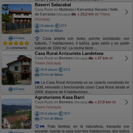
Baserri Salazabal
Casa Rural en
Matienzo / Karrantza Harana / Valle
de Carranza
a
25,5 km
de Triano
(Vizcaya)
(Vizcaya)
16 plazas
23 €
55 km de Bilbao
8 Fotos
Casa amplia con txoko, porche acristalado con
futbolín, 7 habitaciones, 4 baños, gran salón y un jardín
(1 comentario)
vallado de 1000 m2. La cocina tiene ...
Casa Rural Arrizurieta Landetxea
Casa Rural en
Bermeo
a
27 km
de
(Vizcaya)
Triano (Vizcaya)
18+6 plazas
23 €
25 km de Bilbao
La Casa Rural Arrizurieta es un caserío construido en
1838, renovado y funcionando como Casa Rural desde el
8 Fotos
2009, dispone de 6 habitaciones ...
Agroturismo Kasa Barri
Casa Rural en
Bermeo
a
27,9 km
de
(Vizcaya)
Triano (Vizcaya)
15+5 plazas
30 €
27 km de Bilbao
Trato familiar, en la naturaleza, tranquila con
encanto, cuenta la casa (con tres habitaciones, dos baños