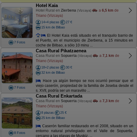
Hotel Kaia
Hotel Rural en
Zierbena
a
6,5 km
de
(Vizcaya)
Triano (Vizcaya)
14+4 plazas
27 €
15 km de Bilbao
El Hotel Kaia está situado en el tranquilo barrio de
el Puerto, en el municipio de Zierbena, a 15 minutos en
7 Fotos
coche de Bilbao, a sólo 10 minu ...
Casa Rural Pikatzaenea
Casa Rural en
Sopuerta
a
7,1 km
de
(Vizcaya)
Triano (Vizcaya)
18+2 plazas
30 €
32 km de Bilbao
Hace ya algún tiempo se nos ocurrió pensar que el
viejo caserón, propiedad de la familia de Joseba desde el
7 Fotos
s. XVII, podría ser un maravillo ...
Casa Rural Enkartada
Casa Rural en
Sopuerta
a
7,3 km
de
(Vizcaya)
Triano (Vizcaya)
8 plazas
25 €
25 km de Bilbao
Caserón familiar restaurado en el 2008, situado en un
entorno natural privilegiado en el Valle de Sopuerta,
8 Fotos
cercano a las playas de Muskiz, ...