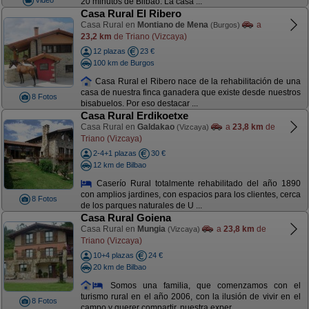
20 minutos de Bilbao. La casa ...
Casa Rural El Ribero
Casa Rural en
Montiano de Mena
a
(Burgos)
23,2 km
de Triano (Vizcaya)
12 plazas
23 €
100 km de Burgos
Casa Rural el Ribero nace de la rehabilitación de una
casa de nuestra finca ganadera que existe desde nuestros
8 Fotos
bisabuelos. Por eso destacar ...
Casa Rural Erdikoetxe
Casa Rural en
Galdakao
a
23,8 km
de
(Vizcaya)
Triano (Vizcaya)
2-4+1 plazas
30 €
12 km de Bilbao
Caserío Rural totalmente rehabilitado del año 1890
con amplios jardines, con espacios para los clientes, cerca
8 Fotos
de los parques naturales de U ...
Casa Rural Goiena
Casa Rural en
Mungia
a
23,8 km
de
(Vizcaya)
Triano (Vizcaya)
10+4 plazas
24 €
20 km de Bilbao
Somos una familia, que comenzamos con el
turismo rural en el año 2006, con la ilusión de vivir en el
8 Fotos
campo y querer compartir, nuestra exper ...