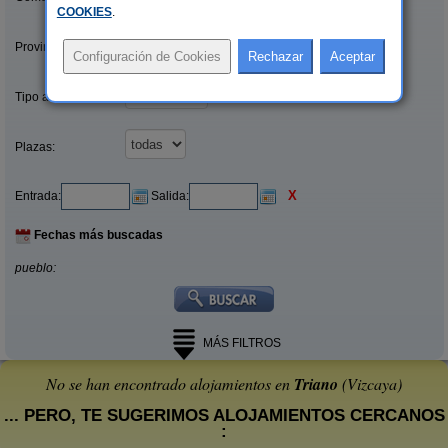
COOKIES
.
Provincias/Islas:
Tipo alquiler:
Plazas:
X
Entrada:
Salida:
Fechas más buscadas
pueblo:
MÁS FILTROS
No se han encontrado alojamientos en
Triano
(Vizcaya)
... PERO, TE SUGERIMOS ALOJAMIENTOS CERCANOS
: