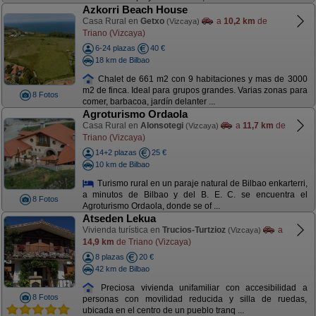
Azkorri Beach House
Casa Rural en
Getxo
a
10,2 km
de
(Vizcaya)
Triano (Vizcaya)
6-24 plazas
40 €
18 km de Bilbao
Chalet de 661 m2 con 9 habitaciones y mas de 3000
m2 de finca. Ideal para grupos grandes. Varias zonas para
8 Fotos
comer, barbacoa, jardín delanter ...
Agroturismo Ordaola
Casa Rural en
Alonsotegi
a
11,7 km
de
(Vizcaya)
Triano (Vizcaya)
14+2 plazas
25 €
10 km de Bilbao
Turismo rural en un paraje natural de Bilbao enkarterri,
a minutos de Bilbao y del B. E. C. se encuentra el
8 Fotos
Agroturismo Ordaola, donde se of ...
Atseden Lekua
Vivienda turística en
Trucios-Turtzioz
a
(Vizcaya)
14,9 km
de Triano (Vizcaya)
8 plazas
20 €
42 km de Bilbao
Preciosa vivienda unifamiliar con accesibilidad a
8 Fotos
personas con movilidad reducida y silla de ruedas,
ubicada en el centro de un pueblo tranq ...