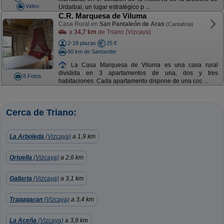
Video
Urdaibai, un lugar estratégico p ...
C.R. Marquesa de Viluma
Casa Rural en
San Pantaleón de Aras
(Cantabria)
a
34,7 km
de Triano (Vizcaya)
2-18 plazas
25 €
60 km de Santander
La Casa Marquesa de Viluma es una casa rural
dividida en 3 apartamentos de una, dos y tres
8 Fotos
habitaciones. Cada apartamento dispone de una coc ...
Cerca de Triano:
La Arboleda
(Vizcaya)
a 1,9 km
Ortuella
(Vizcaya)
a 2,6 km
Gallarta
(Vizcaya)
a 3,1 km
Trapagaran
(Vizcaya)
a 3,4 km
La Aceña
(Vizcaya)
a 3,9 km