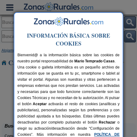
INFORMACIÓN BÁSICA SOBRE
COOKIES
Alojamientos
>
País Vasco
>
Vizcaya
> Triano
Bienvenid@ a la información básica sobre las cookies de
Casas Rurales cerca de Triano
nuestro portal responsabilidad de
Mario Temprado Casas
.
Una cookie o galleta informática es un pequeño archivo de
información que se guarda en tu pc, smartphone o tablet al
visitar el portal. Algunas son nuestras y otras pertenecen a
empresas externas que nos prestan servicios. Las activadas
y necesarias para que todo funcione correctamente son las
Cookies Técnicas y no necesitan de tu autorización. Al pulsar
el botón
Aceptar
activarás el resto de cookies (analíticas y
Casa Rural Satzu
rs.
12 pers.
publicitarias), personalizadas según tus preferencias y con
 €
25 €
Markina Xemein (Vizcaya)
desde
publicidad ajustada a tus búsquedas. Estas últimas puedes
desactivarlas por completo pulsando el botón
Rechazar
o
Buscar
elegir su activación/desactivación desde “Configuración de
Cookies”. Más información en nuestra
POLÍTICA DE
Comunidades: