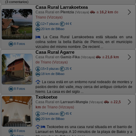
(3 comentarios)
Casa Rural Larrakoetxea
Casa Rural en
Plentzia
a
16,2 km
de
(Vizcaya)
Triano (Vizcaya)
12+7 plazas
44 €
20 km de Bilbao
La Casa Rural Larrakoetxea está situada en una
colina sobre la bella Bahía de Plencia, en el municipio
8 Fotos
vizcaíno del mismo nombre. De recient ...
Casa Rural Agarre
Casa Rural en
Gamiz-Fika
a
21,6 km
(Vizcaya)
de Triano (Vizcaya)
15+3 plazas
25 €
18 km de Bilbao
La casa está en un entorno rural rodeado de montes y
pastos dentro del valle, muy cerca del antiguo cinturón de
8 Fotos
hierro. La casa es del siglo ...
Txokoetxe
Casa Rural en
Larrauri-Mungia
a
22,5
(Vizcaya)
km
de Triano (Vizcaya)
10+4 plazas
45 €
20 km de Bilbao
Txokoetxe es una casa rural situada en el barrio de
8 Fotos
Larrauri en Mungia. A 10 minutos de la playa de Bakio y a
Video