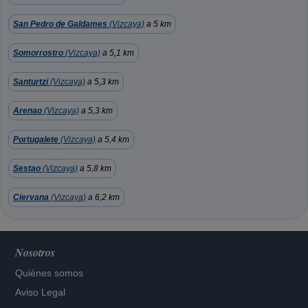
San Pedro de Galdames
(Vizcaya)
a 5 km
Somorrostro
(Vizcaya)
a 5,1 km
Santurtzi
(Vizcaya)
a 5,3 km
Arenao
(Vizcaya)
a 5,3 km
Portugalete
(Vizcaya)
a 5,4 km
Sestao
(Vizcaya)
a 5,8 km
Ciervana
(Vizcaya)
a 6,2 km
Nosotros
Quiénes somos
Aviso Legal