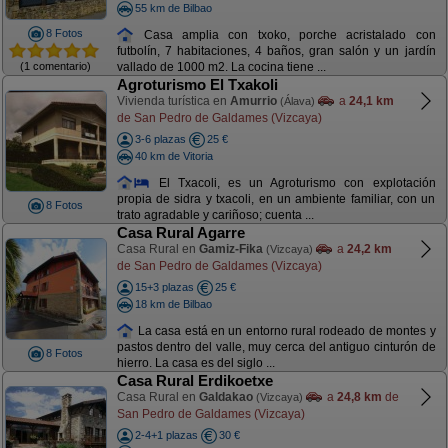
55 km de Bilbao
8 Fotos
Casa amplia con txoko, porche acristalado con
futbolín, 7 habitaciones, 4 baños, gran salón y un jardín
(1 comentario)
vallado de 1000 m2. La cocina tiene ...
Agroturismo El Txakoli
Vivienda turística en
Amurrio
a
24,1 km
(Álava)
de San Pedro de Galdames (Vizcaya)
3-6 plazas
25 €
40 km de Vitoria
El Txacoli, es un Agroturismo con explotación
propia de sidra y txacoli, en un ambiente familiar, con un
8 Fotos
trato agradable y cariñoso; cuenta ...
Casa Rural Agarre
Casa Rural en
Gamiz-Fika
a
24,2 km
(Vizcaya)
de San Pedro de Galdames (Vizcaya)
15+3 plazas
25 €
18 km de Bilbao
La casa está en un entorno rural rodeado de montes y
pastos dentro del valle, muy cerca del antiguo cinturón de
8 Fotos
hierro. La casa es del siglo ...
Casa Rural Erdikoetxe
Casa Rural en
Galdakao
a
24,8 km
de
(Vizcaya)
San Pedro de Galdames (Vizcaya)
2-4+1 plazas
30 €