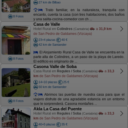
27 km de Bilbao
Trato familiar, en la naturaleza, tranquila con
encanto, cuenta la casa (con tres habitaciones, dos baños
8 Fotos
y una salita-cocina-comedor con ch ...
Casa de Valle
Hotel Rural en
Colindres
a
31,9 km
(Cantabria)
de San Pedro de Galdames (Vizcaya)
23+4 plazas
40 €
42 km de Santander
El Alojamiento Rural Casa de Valle se encuentra en la
parte alta de Colindres, a un paso de la playa de Laredo.
8 Fotos
El edificio es originario de ...
Casona Valle de Soba
Casa Rural en
Regules / Soba
a
33,3
(Cantabria)
km
de San Pedro de Galdames (Vizcaya)
14+10 plazas
25 €
50 km de Santander
Abrimos las puertas de nuestra casa para que el
viajero disfrute de una agradable estancia en un entorno
8 Fotos
que le sorprenderá. Casona montañes ...
Akla La Casa del Puente
Hotel Rural en
Regules / Soba
a
33,3
(Cantabria)
km
de San Pedro de Galdames (Vizcaya)
40+5 plazas
35 €