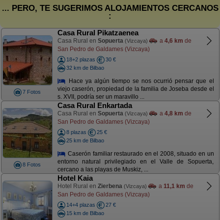
... PERO, TE SUGERIMOS ALOJAMIENTOS CERCANOS
:
Casa Rural Pikatzaenea
Casa Rural en
Sopuerta
a
4,6 km
de
(Vizcaya)
San Pedro de Galdames (Vizcaya)
18+2 plazas
30 €
32 km de Bilbao
Hace ya algún tiempo se nos ocurrió pensar que el
viejo caserón, propiedad de la familia de Joseba desde el
7 Fotos
s. XVII, podría ser un maravillo ...
Casa Rural Enkartada
Casa Rural en
Sopuerta
a
4,8 km
de
(Vizcaya)
San Pedro de Galdames (Vizcaya)
8 plazas
25 €
25 km de Bilbao
Caserón familiar restaurado en el 2008, situado en un
entorno natural privilegiado en el Valle de Sopuerta,
8 Fotos
cercano a las playas de Muskiz, ...
Hotel Kaia
Hotel Rural en
Zierbena
a
11,1 km
de
(Vizcaya)
San Pedro de Galdames (Vizcaya)
14+4 plazas
27 €
15 km de Bilbao