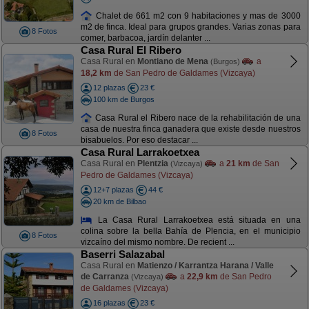
Chalet de 661 m2 con 9 habitaciones y mas de 3000
m2 de finca. Ideal para grupos grandes. Varias zonas para
8 Fotos
comer, barbacoa, jardín delanter ...
Casa Rural El Ribero
Casa Rural en
Montiano de Mena
a
(Burgos)
18,2 km
de San Pedro de Galdames (Vizcaya)
12 plazas
23 €
100 km de Burgos
Casa Rural el Ribero nace de la rehabilitación de una
casa de nuestra finca ganadera que existe desde nuestros
8 Fotos
bisabuelos. Por eso destacar ...
Casa Rural Larrakoetxea
Casa Rural en
Plentzia
a
21 km
de San
(Vizcaya)
Pedro de Galdames (Vizcaya)
12+7 plazas
44 €
20 km de Bilbao
La Casa Rural Larrakoetxea está situada en una
colina sobre la bella Bahía de Plencia, en el municipio
8 Fotos
vizcaíno del mismo nombre. De recient ...
Baserri Salazabal
Casa Rural en
Matienzo / Karrantza Harana / Valle
de Carranza
a
22,9 km
de San Pedro
(Vizcaya)
de Galdames (Vizcaya)
16 plazas
23 €