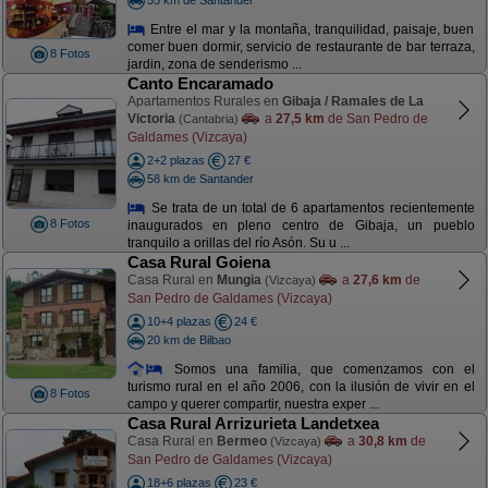
Entre el mar y la montaña, tranquilidad, paisaje, buen
comer buen dormir, servicio de restaurante de bar terraza,
8 Fotos
jardin, zona de senderismo ...
Canto Encaramado
Apartamentos Rurales en
Gibaja / Ramales de La
Victoria
a
27,5 km
de San Pedro de
(Cantabria)
Galdames (Vizcaya)
2+2 plazas
27 €
58 km de Santander
Se trata de un total de 6 apartamentos recientemente
8 Fotos
inaugurados en pleno centro de Gibaja, un pueblo
tranquilo a orillas del río Asón. Su u ...
Casa Rural Goiena
Casa Rural en
Mungia
a
27,6 km
de
(Vizcaya)
San Pedro de Galdames (Vizcaya)
10+4 plazas
24 €
20 km de Bilbao
Somos una familia, que comenzamos con el
turismo rural en el año 2006, con la ilusión de vivir en el
8 Fotos
campo y querer compartir, nuestra exper ...
Casa Rural Arrizurieta Landetxea
Casa Rural en
Bermeo
a
30,8 km
de
(Vizcaya)
San Pedro de Galdames (Vizcaya)
18+6 plazas
23 €