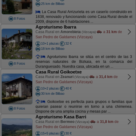
25 km de Bilbao
La Casa Rural Arrizurieta es un caserío construido en
1838, renovado y funcionando como Casa Rural desde el
8 Fotos
2009, dispone de 6 habitaciones ...
Agroturismo Ibarra
Casa Rural en
Amorebieta
a
31 km
de
(Vizcaya)
San Pedro de Galdames (Vizcaya)
10+1 plazas
32 €
18 km de Bilbao
Agroturismo Ibarra se sitúa en el centro de las 3
reservas naturales de Bizkaia, en la comarca del
8 Fotos
Duranguesado. Nuestra casa, ubicada en un ...
Casa Rural Goikoetxe
Casa Rural en
Zeanuri
a
31,4 km
de
(Vizcaya)
San Pedro de Galdames (Vizcaya)
10+2 plazas
40 €
30 km de Bilbao
Goikoetxe es perfecta para grupos o familias que
quieran pasear o reunirse en torno a una chimenea.
8 Fotos
Dispone de una amplia cocina y mesas par ...
Agroturismo Kasa Barri
Casa Rural en
Bermeo
a
31,8 km
de
(Vizcaya)
San Pedro de Galdames (Vizcaya)
15+5 plazas
30 €