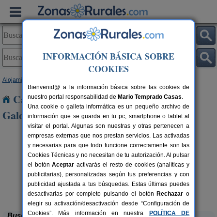
INFORMACIÓN BÁSICA SOBRE
COOKIES
Alojamientos
>
País Vasco
>
Vizcaya
> San Pedro de Galdames
Bienvenid@ a la información básica sobre las cookies de
Casas Rurales cerca de San Pedro de
nuestro portal responsabilidad de
Mario Temprado Casas
.
Una cookie o galleta informática es un pequeño archivo de
Galdames
información que se guarda en tu pc, smartphone o tablet al
visitar el portal. Algunas son nuestras y otras pertenecen a
empresas externas que nos prestan servicios. Las activadas
y necesarias para que todo funcione correctamente son las
Cookies Técnicas y no necesitan de tu autorización. Al pulsar
el botón
Aceptar
activarás el resto de cookies (analíticas y
publicitarias), personalizadas según tus preferencias y con
publicidad ajustada a tus búsquedas. Estas últimas puedes
Casa Rural Goikoetxe
rs.
10+2 pers.
 €
40 €
Zeanuri (Vizcaya)
desde
desactivarlas por completo pulsando el botón
Rechazar
o
elegir su activación/desactivación desde “Configuración de
Cookies”. Más información en nuestra
POLÍTICA DE
Buscar