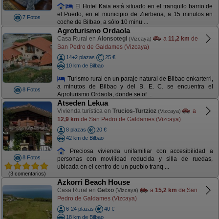
El Hotel Kaia está situado en el tranquilo barrio de
el Puerto, en el municipio de Zierbena, a 15 minutos en
7 Fotos
coche de Bilbao, a sólo 10 minu ...
Agroturismo Ordaola
Casa Rural en
Alonsotegi
a
11,2 km
de
(Vizcaya)
San Pedro de Galdames (Vizcaya)
14+2 plazas
25 €
10 km de Bilbao
Turismo rural en un paraje natural de Bilbao enkarterri,
a minutos de Bilbao y del B. E. C. se encuentra el
8 Fotos
Agroturismo Ordaola, donde se of ...
Atseden Lekua
Vivienda turística en
Trucios-Turtzioz
a
(Vizcaya)
12,9 km
de San Pedro de Galdames (Vizcaya)
8 plazas
20 €
42 km de Bilbao
Preciosa vivienda unifamiliar con accesibilidad a
8 Fotos
personas con movilidad reducida y silla de ruedas,
ubicada en el centro de un pueblo tranq ...
(3 comentarios)
Azkorri Beach House
Casa Rural en
Getxo
a
15,2 km
de San
(Vizcaya)
Pedro de Galdames (Vizcaya)
6-24 plazas
40 €
18 km de Bilbao