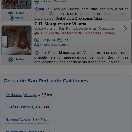
55 km de Santander
La Casa del Puente, hotel rural con spa, a orillas
8 Fotos
del río Gandara ofrece desde habitaciones dobles
Video
pasando por Suites para 2 personas (algu ...
C.R. Marquesa de Viluma
Casa Rural en
San Pantaleón de Aras
(Cantabria)
a
34 km
de San Pedro de Galdames (Vizcaya)
2-18 plazas
25 €
60 km de Santander
La Casa Marquesa de Viluma es una casa rural
dividida en 3 apartamentos de una, dos y tres
8 Fotos
habitaciones. Cada apartamento dispone de una coc ...
Cerca de San Pedro de Galdames:
La Aceña
(Vizcaya)
a 1,7 km
Güeñes
(Vizcaya)
a 4,6 km
Arenao
(Vizcaya)
a 4,6 km