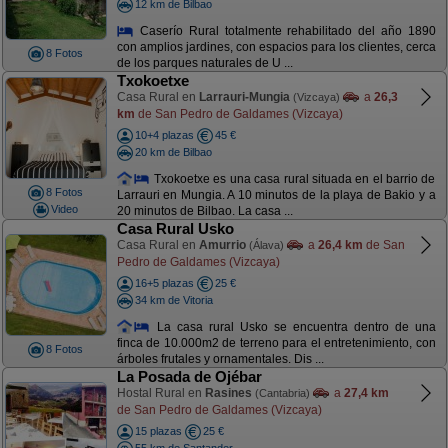
12 km de Bilbao
Caserío Rural totalmente rehabilitado del año 1890
con amplios jardines, con espacios para los clientes, cerca
8 Fotos
de los parques naturales de U ...
Txokoetxe
Casa Rural en
Larrauri-Mungia
a
26,3
(Vizcaya)
km
de San Pedro de Galdames (Vizcaya)
10+4 plazas
45 €
20 km de Bilbao
Txokoetxe es una casa rural situada en el barrio de
8 Fotos
Larrauri en Mungia. A 10 minutos de la playa de Bakio y a
Video
20 minutos de Bilbao. La casa ...
Casa Rural Usko
Casa Rural en
Amurrio
a
26,4 km
de San
(Álava)
Pedro de Galdames (Vizcaya)
16+5 plazas
25 €
34 km de Vitoria
La casa rural Usko se encuentra dentro de una
finca de 10.000m2 de terreno para el entretenimiento, con
8 Fotos
árboles frutales y ornamentales. Dis ...
La Posada de Ojébar
Hostal Rural en
Rasines
a
27,4 km
(Cantabria)
de San Pedro de Galdames (Vizcaya)
15 plazas
25 €
55 km de Santander