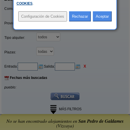
COOKIES
.
Comunidades:
Provincias/Islas:
Tipo alquiler:
Plazas:
X
Entrada:
Salida:
Fechas más buscadas
pueblo:
MÁS FILTROS
No se han encontrado alojamientos en
San Pedro de Galdames
(Vizcaya)