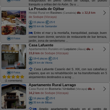
8 Fotos
inaugurados en pleno centro de Gibaja, un pueblo
tranquilo a orillas del río Asón. Su u ...
La Posada de Ojébar
Hostal Rural en
Rasines
a
32,8 km
(Cantabria)
de Sodupe (Vizcaya)
15 plazas
25 €
55 km de Santander
Entre el mar y la montaña, tranquilidad, paisaje, buen
comer buen dormir, servicio de restaurante de bar terraza,
8 Fotos
jardin, zona de senderismo ...
Casa Lafuente
Apartamentos Rurales en
Luquiano
a
(Álava)
33,8 km
de Sodupe (Vizcaya)
18+6 plazas
25 €
24 km de Vitoria
Casa Lafuente Caserío del S. XIX, con sus cabañas y
8 Fotos
pajares, que en su rehabilitación se ha transformado en 5
alojamientos destinados a acog ...
(1 comentario)
Apartamento Rural Larrago
Casa Rural en
Busturia / Urdaibai
a
(Vizcaya)
34,2 km
de Sodupe (Vizcaya)
16 plazas
25 €
35 km de Bilbao
Amplio apartamento situado en el centro de