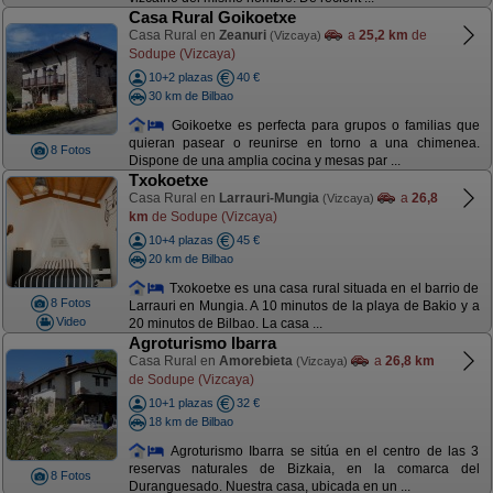
Casa Rural Goikoetxe
Casa Rural en
Zeanuri
a
25,2 km
de
(Vizcaya)
Sodupe (Vizcaya)
10+2 plazas
40 €
30 km de Bilbao
Goikoetxe es perfecta para grupos o familias que
quieran pasear o reunirse en torno a una chimenea.
8 Fotos
Dispone de una amplia cocina y mesas par ...
Txokoetxe
Casa Rural en
Larrauri-Mungia
a
26,8
(Vizcaya)
km
de Sodupe (Vizcaya)
10+4 plazas
45 €
20 km de Bilbao
Txokoetxe es una casa rural situada en el barrio de
8 Fotos
Larrauri en Mungia. A 10 minutos de la playa de Bakio y a
Video
20 minutos de Bilbao. La casa ...
Agroturismo Ibarra
Casa Rural en
Amorebieta
a
26,8 km
(Vizcaya)
de Sodupe (Vizcaya)
10+1 plazas
32 €
18 km de Bilbao
Agroturismo Ibarra se sitúa en el centro de las 3
reservas naturales de Bizkaia, en la comarca del
8 Fotos
Duranguesado. Nuestra casa, ubicada en un ...