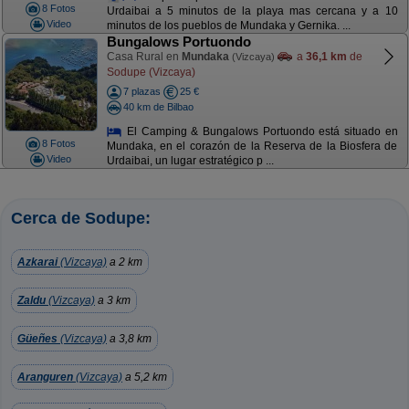
8 Fotos
Urdaibai a 5 minutos de la playa mas cercana y a 10
Video
minutos de los pueblos de Mundaka y Gernika. ...
Bungalows Portuondo
Casa Rural en
Mundaka
a
36,1 km
de
(Vizcaya)
Sodupe (Vizcaya)
7 plazas
25 €
40 km de Bilbao
El Camping & Bungalows Portuondo está situado en
8 Fotos
Mundaka, en el corazón de la Reserva de la Biosfera de
Video
Urdaibai, un lugar estratégico p ...
Cerca de Sodupe:
Azkarai
(Vizcaya)
a 2 km
Zaldu
(Vizcaya)
a 3 km
Güeñes
(Vizcaya)
a 3,8 km
Aranguren
(Vizcaya)
a 5,2 km