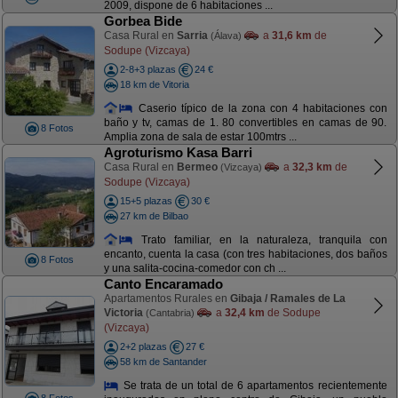
2009, dispone de 6 habitaciones ...
Gorbea Bide
Casa Rural en
Sarria
a
31,6 km
de
(Álava)
Sodupe (Vizcaya)
2-8+3 plazas
24 €
18 km de Vitoria
Caserio típico de la zona con 4 habitaciones con
baño y tv, camas de 1. 80 convertibles en camas de 90.
8 Fotos
Amplia zona de sala de estar 100mtrs ...
Agroturismo Kasa Barri
Casa Rural en
Bermeo
a
32,3 km
de
(Vizcaya)
Sodupe (Vizcaya)
15+5 plazas
30 €
27 km de Bilbao
Trato familiar, en la naturaleza, tranquila con
encanto, cuenta la casa (con tres habitaciones, dos baños
8 Fotos
y una salita-cocina-comedor con ch ...
Canto Encaramado
Apartamentos Rurales en
Gibaja / Ramales de La
Victoria
a
32,4 km
de Sodupe
(Cantabria)
(Vizcaya)
2+2 plazas
27 €
58 km de Santander
Se trata de un total de 6 apartamentos recientemente