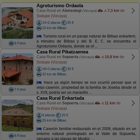
Agroturismo Ordaola
Casa Rural en
Alonsotegi
a
7,3 km
de
(Vizcaya)
Sodupe (Vizcaya)
14+2 plazas
25 €
10 km de Bilbao
Turismo rural en un paraje natural de Bilbao enkarterri,
a minutos de Bilbao y del B. E. C. se encuentra el
8 Fotos
Agroturismo Ordaola, donde se of ...
Casa Rural Pikatzaenea
Casa Rural en
Sopuerta
a
10,8 km
de
(Vizcaya)
Sodupe (Vizcaya)
18+2 plazas
30 €
32 km de Bilbao
Hace ya algún tiempo se nos ocurrió pensar que el
viejo caserón, propiedad de la familia de Joseba desde el
7 Fotos
s. XVII, podría ser un maravillo ...
Casa Rural Enkartada
Casa Rural en
Sopuerta
a
11 km
de
(Vizcaya)
Sodupe (Vizcaya)
8 plazas
25 €
25 km de Bilbao
Caserón familiar restaurado en el 2008, situado en un
entorno natural privilegiado en el Valle de Sopuerta,
8 Fotos
cercano a las playas de Muskiz, ...