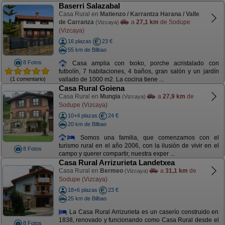
Baserri Salazabal
Casa Rural en
Matienzo / Karrantza Harana / Valle
de Carranza
a
27,1 km
de Sodupe
(Vizcaya)
(Vizcaya)
16 plazas
23 €
55 km de Bilbao
8 Fotos
Casa amplia con txoko, porche acristalado con
futbolín, 7 habitaciones, 4 baños, gran salón y un jardín
(1 comentario)
vallado de 1000 m2. La cocina tiene ...
Casa Rural Goiena
Casa Rural en
Mungia
a
27,9 km
de
(Vizcaya)
Sodupe (Vizcaya)
10+4 plazas
24 €
20 km de Bilbao
Somos una familia, que comenzamos con el
turismo rural en el año 2006, con la ilusión de vivir en el
8 Fotos
campo y querer compartir, nuestra exper ...
Casa Rural Arrizurieta Landetxea
Casa Rural en
Bermeo
a
31,1 km
de
(Vizcaya)
Sodupe (Vizcaya)
18+6 plazas
23 €
25 km de Bilbao
La Casa Rural Arrizurieta es un caserío construido en
1838, renovado y funcionando como Casa Rural desde el
8 Fotos