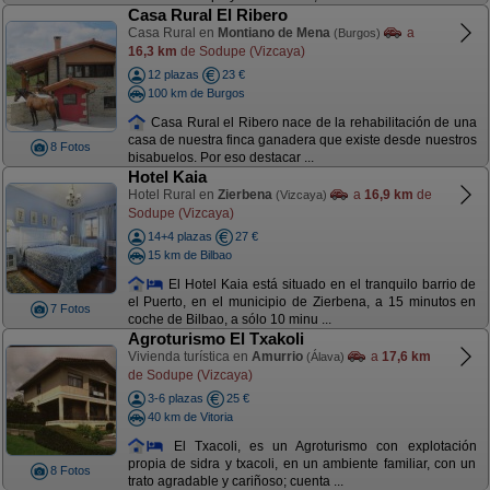
Casa Rural El Ribero
Casa Rural en
Montiano de Mena
a
(Burgos)
16,3 km
de Sodupe (Vizcaya)
12 plazas
23 €
100 km de Burgos
Casa Rural el Ribero nace de la rehabilitación de una
casa de nuestra finca ganadera que existe desde nuestros
8 Fotos
bisabuelos. Por eso destacar ...
Hotel Kaia
Hotel Rural en
Zierbena
a
16,9 km
de
(Vizcaya)
Sodupe (Vizcaya)
14+4 plazas
27 €
15 km de Bilbao
El Hotel Kaia está situado en el tranquilo barrio de
el Puerto, en el municipio de Zierbena, a 15 minutos en
7 Fotos
coche de Bilbao, a sólo 10 minu ...
Agroturismo El Txakoli
Vivienda turística en
Amurrio
a
17,6 km
(Álava)
de Sodupe (Vizcaya)
3-6 plazas
25 €
40 km de Vitoria
El Txacoli, es un Agroturismo con explotación
propia de sidra y txacoli, en un ambiente familiar, con un
8 Fotos
trato agradable y cariñoso; cuenta ...