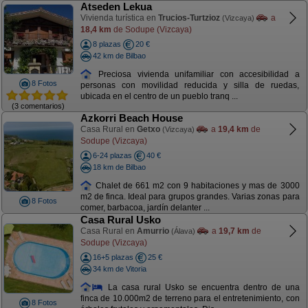
Atseden Lekua
Vivienda turística en
Trucios-Turtzioz
a
(Vizcaya)
18,4 km
de Sodupe (Vizcaya)
8 plazas
20 €
42 km de Bilbao
Preciosa vivienda unifamiliar con accesibilidad a
8 Fotos
personas con movilidad reducida y silla de ruedas,
ubicada en el centro de un pueblo tranq ...
(3 comentarios)
Azkorri Beach House
Casa Rural en
Getxo
a
19,4 km
de
(Vizcaya)
Sodupe (Vizcaya)
6-24 plazas
40 €
18 km de Bilbao
Chalet de 661 m2 con 9 habitaciones y mas de 3000
m2 de finca. Ideal para grupos grandes. Varias zonas para
8 Fotos
comer, barbacoa, jardín delanter ...
Casa Rural Usko
Casa Rural en
Amurrio
a
19,7 km
de
(Álava)
Sodupe (Vizcaya)
16+5 plazas
25 €
34 km de Vitoria
La casa rural Usko se encuentra dentro de una
finca de 10.000m2 de terreno para el entretenimiento, con
8 Fotos