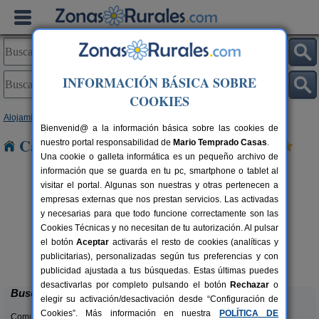
INFORMACIÓN BÁSICA SOBRE
COOKIES
Alojamientos
>
País Vasco
>
Vizcaya
> Sodupe
Bienvenid@ a la información básica sobre las cookies de
Casas Rurales cerca de Sodupe
nuestro portal responsabilidad de
Mario Temprado Casas
.
Una cookie o galleta informática es un pequeño archivo de
información que se guarda en tu pc, smartphone o tablet al
visitar el portal. Algunas son nuestras y otras pertenecen a
empresas externas que nos prestan servicios. Las activadas
y necesarias para que todo funcione correctamente son las
Cookies Técnicas y no necesitan de tu autorización. Al pulsar
el botón
Aceptar
activarás el resto de cookies (analíticas y
Casa Rural Ogoño Mendi
C
rs.
2-12+2 pers.
publicitarias), personalizadas según tus preferencias y con
 €
27 €
Elantxobe (Vizcaya)
desde
publicidad ajustada a tus búsquedas. Estas últimas puedes
desactivarlas por completo pulsando el botón
Rechazar
o
Buscar
elegir su activación/desactivación desde “Configuración de
Cookies”. Más información en nuestra
POLÍTICA DE
Comunidades: