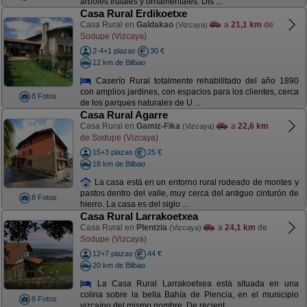
árboles frutales y ornamentales. Dis ...
Casa Rural Erdikoetxe
Casa Rural en
Galdakao
a
21,1 km
de
(Vizcaya)
Sodupe (Vizcaya)
2-4+1 plazas
30 €
12 km de Bilbao
Caserío Rural totalmente rehabilitado del año 1890
con amplios jardines, con espacios para los clientes, cerca
8 Fotos
de los parques naturales de U ...
Casa Rural Agarre
Casa Rural en
Gamiz-Fika
a
22,6 km
(Vizcaya)
de Sodupe (Vizcaya)
15+3 plazas
25 €
18 km de Bilbao
La casa está en un entorno rural rodeado de montes y
pastos dentro del valle, muy cerca del antiguo cinturón de
8 Fotos
hierro. La casa es del siglo ...
Casa Rural Larrakoetxea
Casa Rural en
Plentzia
a
24,1 km
de
(Vizcaya)
Sodupe (Vizcaya)
12+7 plazas
44 €
20 km de Bilbao
La Casa Rural Larrakoetxea está situada en una
colina sobre la bella Bahía de Plencia, en el municipio
8 Fotos
vizcaíno del mismo nombre. De recient ...