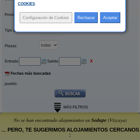
COOKIES
.
Provincias/Islas:
Tipo alquiler:
Plazas:
X
Entrada:
Salida:
Fechas más buscadas
pueblo:
MÁS FILTROS
No se han encontrado alojamientos en
Sodupe
(Vizcaya)
... PERO, TE SUGERIMOS ALOJAMIENTOS CERCANOS
: