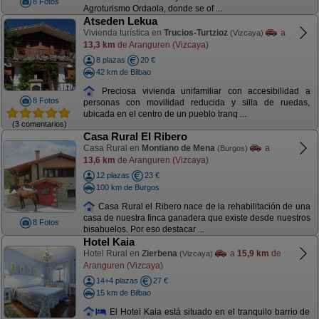
8 Fotos
Agroturismo Ordaola, donde se of ...
Atseden Lekua
Vivienda turística en
Trucios-Turtzioz
a
(Vizcaya)
13,3 km
de Aranguren (Vizcaya)
8 plazas
20 €
42 km de Bilbao
Preciosa vivienda unifamiliar con accesibilidad a
8 Fotos
personas con movilidad reducida y silla de ruedas,
ubicada en el centro de un pueblo tranq ...
(3 comentarios)
Casa Rural El Ribero
Casa Rural en
Montiano de Mena
a
(Burgos)
13,6 km
de Aranguren (Vizcaya)
12 plazas
23 €
100 km de Burgos
Casa Rural el Ribero nace de la rehabilitación de una
casa de nuestra finca ganadera que existe desde nuestros
8 Fotos
bisabuelos. Por eso destacar ...
Hotel Kaia
Hotel Rural en
Zierbena
a
15,9 km
de
(Vizcaya)
Aranguren (Vizcaya)
14+4 plazas
27 €
15 km de Bilbao
El Hotel Kaia está situado en el tranquilo barrio de