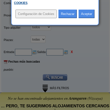
COOKIES
.
Comunidades:
Provincias/Islas:
Tipo alquiler:
Plazas:
X
Entrada:
Salida:
Fechas más buscadas
pueblo:
MÁS FILTROS
No se han encontrado alojamientos en
Aranguren
(Vizcaya)
... PERO, TE SUGERIMOS ALOJAMIENTOS CERCANOS
: