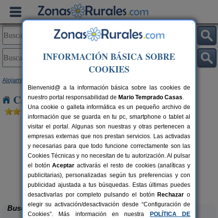
INFORMACIÓN BÁSICA SOBRE
COOKIES
Alojamientos
>
País Vasco
>
Vizcaya
> Aranguren
Bienvenid@ a la información básica sobre las cookies de
Casas Rurales cerca de Aranguren
nuestro portal responsabilidad de
Mario Temprado Casas
.
Una cookie o galleta informática es un pequeño archivo de
información que se guarda en tu pc, smartphone o tablet al
visitar el portal. Algunas son nuestras y otras pertenecen a
empresas externas que nos prestan servicios. Las activadas
y necesarias para que todo funcione correctamente son las
Cookies Técnicas y no necesitan de tu autorización. Al pulsar
el botón
Aceptar
activarás el resto de cookies (analíticas y
publicitarias), personalizadas según tus preferencias y con
Casa Rural Ogoño Mendi
rs.
2-12+2 pers.
 €
27 €
publicidad ajustada a tus búsquedas. Estas últimas puedes
Elantxobe (Vizcaya)
desde
desactivarlas por completo pulsando el botón
Rechazar
o
elegir su activación/desactivación desde “Configuración de
Buscar
Cookies”. Más información en nuestra
POLÍTICA DE