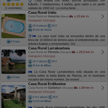
8 Fotos
Casa amplia con txoko, porche acristalado con
futbolín, 7 habitaciones, 4 baños, gran salón y un jardín
(1 comentario)
vallado de 1000 m2. La cocina tiene ...
Casa Rural Usko
Casa Rural en
Amurrio
a
23 km
de
(Álava)
Aranguren (Vizcaya)
16+5 plazas
25 €
34 km de Vitoria
La casa rural Usko se encuentra dentro de una
finca de 10.000m2 de terreno para el entretenimiento, con
8 Fotos
árboles frutales y ornamentales. Dis ...
Casa Rural Larrakoetxea
Casa Rural en
Plentzia
a
25,5 km
de
(Vizcaya)
Aranguren (Vizcaya)
12+7 plazas
44 €
20 km de Bilbao
La Casa Rural Larrakoetxea está situada en una
colina sobre la bella Bahía de Plencia, en el municipio
8 Fotos
vizcaíno del mismo nombre. De recient ...
Casa Rural Erdikoetxe
Casa Rural en
Galdakao
a
26 km
de
(Vizcaya)
Aranguren (Vizcaya)
2-4+1 plazas
30 €
12 km de Bilbao
Caserío Rural totalmente rehabilitado del año 1890