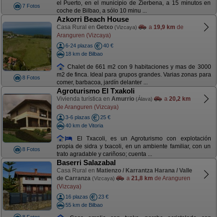
el Puerto, en el municipio de Zierbena, a 15 minutos en
7 Fotos
coche de Bilbao, a sólo 10 minu ...
Azkorri Beach House
Casa Rural en
Getxo
a
19,9 km
de
(Vizcaya)
Aranguren (Vizcaya)
6-24 plazas
40 €
18 km de Bilbao
Chalet de 661 m2 con 9 habitaciones y mas de 3000
m2 de finca. Ideal para grupos grandes. Varias zonas para
8 Fotos
comer, barbacoa, jardín delanter ...
Agroturismo El Txakoli
Vivienda turística en
Amurrio
a
20,2 km
(Álava)
de Aranguren (Vizcaya)
3-6 plazas
25 €
40 km de Vitoria
El Txacoli, es un Agroturismo con explotación
propia de sidra y txacoli, en un ambiente familiar, con un
8 Fotos
trato agradable y cariñoso; cuenta ...
Baserri Salazabal
Casa Rural en
Matienzo / Karrantza Harana / Valle
de Carranza
a
21,8 km
de Aranguren
(Vizcaya)
(Vizcaya)
16 plazas
23 €
55 km de Bilbao