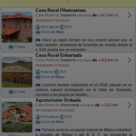
Casa Rural Pikatzaenea
Casa Rural en
Sopuerta
a
6,7 km
de
(Vizcaya)
Aranguren (Vizcaya)
18+2 plazas
30 €
32 km de Bilbao
Hace ya algún tiempo se nos ocurrió pensar que el
viejo caserón, propiedad de la familia de Joseba desde el
7 Fotos
s. XVII, podría ser un maravillo ...
Casa Rural Enkartada
Casa Rural en
Sopuerta
a
6,8 km
de
(Vizcaya)
Aranguren (Vizcaya)
8 plazas
25 €
25 km de Bilbao
Caserón familiar restaurado en el 2008, situado en un
entorno natural privilegiado en el Valle de Sopuerta,
8 Fotos
cercano a las playas de Muskiz, ...
Agroturismo Ordaola
Casa Rural en
Alonsotegi
a
12,1 km
(Vizcaya)
de Aranguren (Vizcaya)
14+2 plazas
25 €
10 km de Bilbao
Turismo rural en un paraje natural de Bilbao enkarterri,
a minutos de Bilbao y del B. E. C. se encuentra el