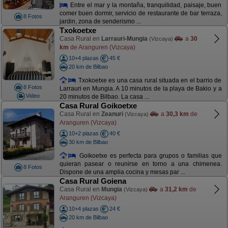
Entre el mar y la montaña, tranquilidad, paisaje, buen
comer buen dormir, servicio de restaurante de bar terraza,
8 Fotos
jardin, zona de senderismo ...
Txokoetxe
Casa Rural en
Larrauri-Mungia
a
30
(Vizcaya)
km
de Aranguren (Vizcaya)
10+4 plazas
45 €
20 km de Bilbao
Txokoetxe es una casa rural situada en el barrio de
8 Fotos
Larrauri en Mungia. A 10 minutos de la playa de Bakio y a
Video
20 minutos de Bilbao. La casa ...
Casa Rural Goikoetxe
Casa Rural en
Zeanuri
a
30,3 km
de
(Vizcaya)
Aranguren (Vizcaya)
10+2 plazas
40 €
30 km de Bilbao
Goikoetxe es perfecta para grupos o familias que
quieran pasear o reunirse en torno a una chimenea.
8 Fotos
Dispone de una amplia cocina y mesas par ...
Casa Rural Goiena
Casa Rural en
Mungia
a
31,2 km
de
(Vizcaya)
Aranguren (Vizcaya)
10+4 plazas
24 €
20 km de Bilbao