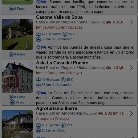
Somos una familia, que comenzamos con el
turismo rural en el año 2006, con la ilusión de vivir en el
8 Fotos
campo y querer compartir, nuestra exper ...
Casona Valle de Soba
Casa Rural en
Regules / Soba
a
31,6
(Cantabria)
km
de Aranguren (Vizcaya)
14+10 plazas
25 €
50 km de Santander
Abrimos las puertas de nuestra casa para que el
viajero disfrute de una agradable estancia en un entorno
8 Fotos
que le sorprenderá. Casona montañes ...
Akla La Casa del Puente
Hotel Rural en
Regules / Soba
a
31,6
(Cantabria)
km
de Aranguren (Vizcaya)
40+5 plazas
35 €
55 km de Santander
La Casa del Puente, hotel rural con spa, a orillas
8 Fotos
del río Gandara ofrece desde habitaciones dobles
Video
pasando por Suites para 2 personas (algu ...
Agroturismo Ibarra
Casa Rural en
Amorebieta
a
32 km
de
(Vizcaya)
Aranguren (Vizcaya)
10+1 plazas
32 €
18 km de Bilbao