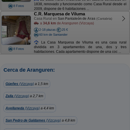
1838, renovado y funcionando como Casa Rural desde el
8 Fotos
2009, dispone de 6 habitaciones ...
C.R. Marquesa de Viluma
Casa Rural en
San Pantaleón de Aras
(Cantabria)
a
34,6 km
de Aranguren (Vizcaya)
2-18 plazas
25 €
60 km de Santander
La Casa Marquesa de Viluma es una casa rural
dividida en 3 apartamentos de una, dos y tres
8 Fotos
habitaciones. Cada apartamento dispone de una coc ...
Cerca de Aranguren:
Güeñes
(Vizcaya)
a 1,5 km
Zalla
(Vizcaya)
a 2,7 km
Avellaneda
(Vizcaya)
a 4,4 km
San Pedro de Galdames
(Vizcaya)
a 4,8 km