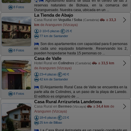
Agroturismo Ibarra se sitúa en el centro de las 3
reservas naturales de Bizkaia, en la comarca del
8 Fotos
Duranguesado. Nuestra casa, ubicada en un ...
La Tienda de Abajo
Casa Rural en
Veguilla / Soba
a
33,3
(Cantabria)
km
de Aranguren (Vizcaya)
2-10+5 plazas
25 €
77 km de Santander
Son dos apartamentos con capacidad para 6 personas
en cada uno equipado totalmente. Reservando los 2,
8 Fotos
pueden hospedarse hasta 15 personas co ...
Casa de Valle
Hotel Rural en
Colindres
a
33,5 km
(Cantabria)
de Aranguren (Vizcaya)
23+4 plazas
40 €
42 km de Santander
El Alojamiento Rural Casa de Valle se encuentra en la
parte alta de Colindres, a un paso de la playa de Laredo.
8 Fotos
El edificio es originario de ...
Casa Rural Arrizurieta Landetxea
Casa Rural en
Bermeo
a
34,4 km
de
(Vizcaya)
Aranguren (Vizcaya)
18+6 plazas
23 €
25 km de Bilbao
La Casa Rural Arrizurieta es un caserío construido en