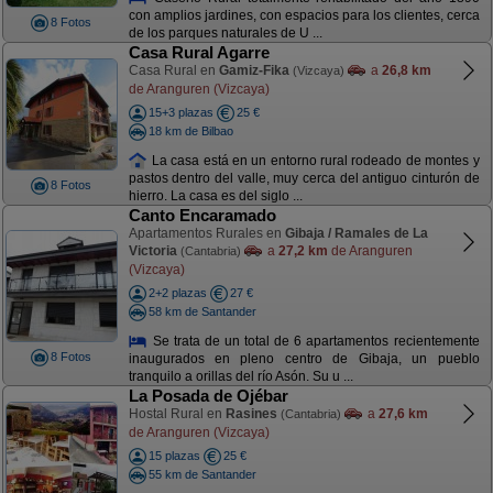
con amplios jardines, con espacios para los clientes, cerca
8 Fotos
de los parques naturales de U ...
Casa Rural Agarre
Casa Rural en
Gamiz-Fika
a
26,8 km
(Vizcaya)
de Aranguren (Vizcaya)
15+3 plazas
25 €
18 km de Bilbao
La casa está en un entorno rural rodeado de montes y
pastos dentro del valle, muy cerca del antiguo cinturón de
8 Fotos
hierro. La casa es del siglo ...
Canto Encaramado
Apartamentos Rurales en
Gibaja / Ramales de La
Victoria
a
27,2 km
de Aranguren
(Cantabria)
(Vizcaya)
2+2 plazas
27 €
58 km de Santander
Se trata de un total de 6 apartamentos recientemente
8 Fotos
inaugurados en pleno centro de Gibaja, un pueblo
tranquilo a orillas del río Asón. Su u ...
La Posada de Ojébar
Hostal Rural en
Rasines
a
27,6 km
(Cantabria)
de Aranguren (Vizcaya)
15 plazas
25 €
55 km de Santander