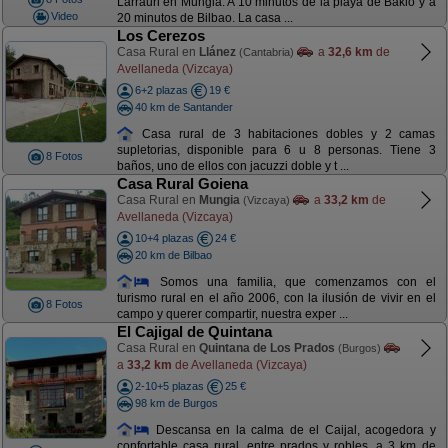
Larrauri en Mungia. A 10 minutos de la playa de Bakio y a
Video
20 minutos de Bilbao. La casa ...
Los Cerezos
Casa Rural en
Llánez
a
32,6 km
de
(Cantabria)
Avellaneda (Vizcaya)
6+2 plazas
19 €
40 km de Santander
Casa rural de 3 habitaciones dobles y 2 camas
supletorias, disponible para 6 u 8 personas. Tiene 3
8 Fotos
baños, uno de ellos con jacuzzi doble y t ...
Casa Rural Goiena
Casa Rural en
Mungia
a
33,2 km
de
(Vizcaya)
Avellaneda (Vizcaya)
10+4 plazas
24 €
20 km de Bilbao
Somos una familia, que comenzamos con el
turismo rural en el año 2006, con la ilusión de vivir en el
8 Fotos
campo y querer compartir, nuestra exper ...
El Cajigal de Quintana
Casa Rural en
Quintana de Los Prados
(Burgos)
a
33,2 km
de Avellaneda (Vizcaya)
2-10+5 plazas
25 €
98 km de Burgos
Descansa en la calma de el Caijal, acogedora y
confortable casa rural, entre prados y robles, a 3 km de