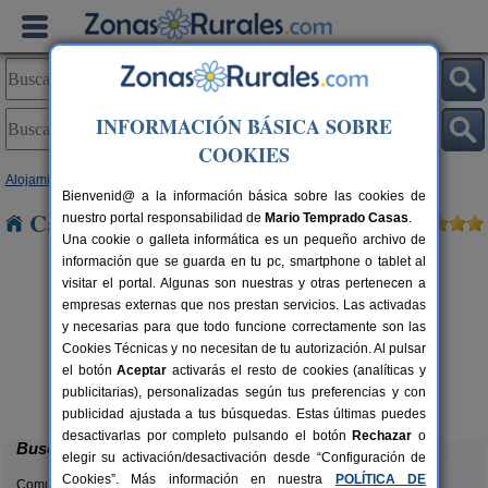
INFORMACIÓN BÁSICA SOBRE
COOKIES
Alojamientos
>
País Vasco
>
Vizcaya
> Avellaneda
Bienvenid@ a la información básica sobre las cookies de
Casas Rurales cerca de Avellaneda
nuestro portal responsabilidad de
Mario Temprado Casas
.
Una cookie o galleta informática es un pequeño archivo de
información que se guarda en tu pc, smartphone o tablet al
visitar el portal. Algunas son nuestras y otras pertenecen a
empresas externas que nos prestan servicios. Las activadas
y necesarias para que todo funcione correctamente son las
Cookies Técnicas y no necesitan de tu autorización. Al pulsar
el botón
Aceptar
activarás el resto de cookies (analíticas y
Bungalows Portuondo
rs.
7 pers.
publicitarias), personalizadas según tus preferencias y con
 €
25 €
Mundaka (Vizcaya)
desde
publicidad ajustada a tus búsquedas. Estas últimas puedes
desactivarlas por completo pulsando el botón
Rechazar
o
Buscar
elegir su activación/desactivación desde “Configuración de
Cookies”. Más información en nuestra
POLÍTICA DE
Comunidades: