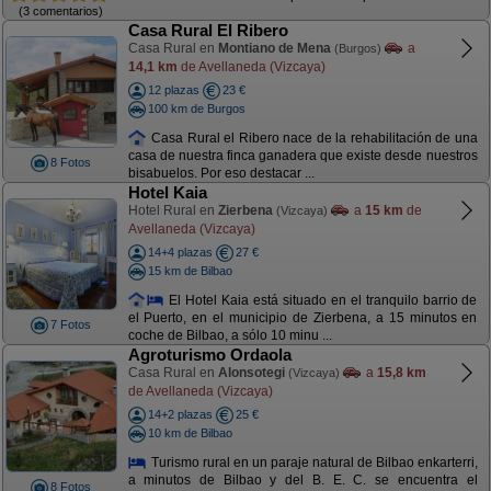
(3 comentarios)
Casa Rural El Ribero
Casa Rural en
Montiano de Mena
a
(Burgos)
14,1 km
de Avellaneda (Vizcaya)
12 plazas
23 €
100 km de Burgos
Casa Rural el Ribero nace de la rehabilitación de una
casa de nuestra finca ganadera que existe desde nuestros
8 Fotos
bisabuelos. Por eso destacar ...
Hotel Kaia
Hotel Rural en
Zierbena
a
15 km
de
(Vizcaya)
Avellaneda (Vizcaya)
14+4 plazas
27 €
15 km de Bilbao
El Hotel Kaia está situado en el tranquilo barrio de
el Puerto, en el municipio de Zierbena, a 15 minutos en
7 Fotos
coche de Bilbao, a sólo 10 minu ...
Agroturismo Ordaola
Casa Rural en
Alonsotegi
a
15,8 km
(Vizcaya)
de Avellaneda (Vizcaya)
14+2 plazas
25 €
10 km de Bilbao
Turismo rural en un paraje natural de Bilbao enkarterri,
a minutos de Bilbao y del B. E. C. se encuentra el
8 Fotos