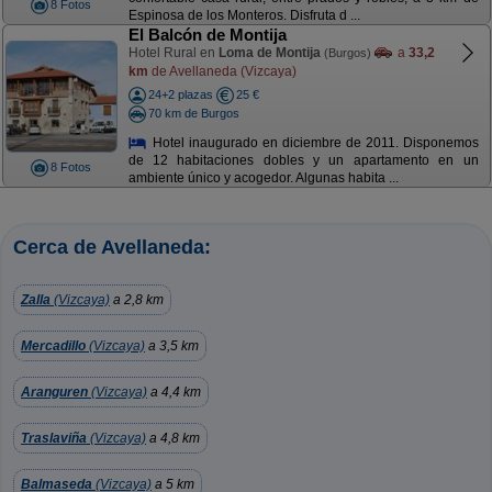
8 Fotos
Espinosa de los Monteros. Disfruta d ...
El Balcón de Montija
Hotel Rural en
Loma de Montija
a
33,2
(Burgos)
km
de Avellaneda (Vizcaya)
24+2 plazas
25 €
70 km de Burgos
Hotel inaugurado en diciembre de 2011. Disponemos
de 12 habitaciones dobles y un apartamento en un
8 Fotos
ambiente único y acogedor. Algunas habita ...
Cerca de Avellaneda:
Zalla
(Vizcaya)
a 2,8 km
Mercadillo
(Vizcaya)
a 3,5 km
Aranguren
(Vizcaya)
a 4,4 km
Traslaviña
(Vizcaya)
a 4,8 km
Balmaseda
(Vizcaya)
a 5 km