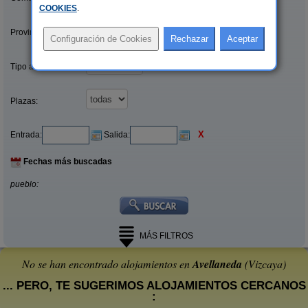
COOKIES
.
Provincias/Islas:
Tipo alquiler:
Plazas:
X
Entrada:
Salida:
Fechas más buscadas
pueblo:
MÁS FILTROS
No se han encontrado alojamientos en
Avellaneda
(Vizcaya)
... PERO, TE SUGERIMOS ALOJAMIENTOS CERCANOS
: