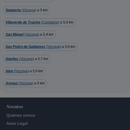
Sopuerta
(Vizcaya)
a 5 km
Villaverde de Trucios
(Cantabria)
a 5,4 km
San Miguel
(Vizcaya)
a 5,4 km
San Pedro de Galdames
(Vizcaya)
a 5,6 km
Güeñes
(Vizcaya)
a 5,7 km
Alen
(Vizcaya)
a 5,9 km
Arenao
(Vizcaya)
a 6 km
Nosotros
Quiénes somos
Aviso Legal