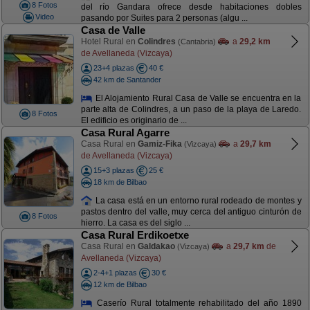
8 Fotos
del río Gandara ofrece desde habitaciones dobles
Video
pasando por Suites para 2 personas (algu ...
Casa de Valle
Hotel Rural en
Colindres
a
29,2 km
(Cantabria)
de Avellaneda (Vizcaya)
23+4 plazas
40 €
42 km de Santander
El Alojamiento Rural Casa de Valle se encuentra en la
parte alta de Colindres, a un paso de la playa de Laredo.
8 Fotos
El edificio es originario de ...
Casa Rural Agarre
Casa Rural en
Gamiz-Fika
a
29,7 km
(Vizcaya)
de Avellaneda (Vizcaya)
15+3 plazas
25 €
18 km de Bilbao
La casa está en un entorno rural rodeado de montes y
pastos dentro del valle, muy cerca del antiguo cinturón de
8 Fotos
hierro. La casa es del siglo ...
Casa Rural Erdikoetxe
Casa Rural en
Galdakao
a
29,7 km
de
(Vizcaya)
Avellaneda (Vizcaya)
2-4+1 plazas
30 €
12 km de Bilbao
Caserío Rural totalmente rehabilitado del año 1890