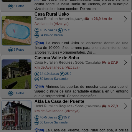
colina sobre la bella Bahía de Plencia, en el municipio
8 Fotos
vizcaíno del mismo nombre. De recient ...
Casa Rural Usko
Casa Rural en
Amurrio
a
26,9 km
de
(Álava)
Avellaneda (Vizcaya)
16+5 plazas
25 €
34 km de Vitoria
La casa rural Usko se encuentra dentro de una
finca de 10.000m2 de terreno para el entretenimiento, con
8 Fotos
árboles frutales y ornamentales. Dis ...
Casona Valle de Soba
Casa Rural en
Regules / Soba
a
27,9
(Cantabria)
km
de Avellaneda (Vizcaya)
14+10 plazas
25 €
50 km de Santander
Abrimos las puertas de nuestra casa para que el
viajero disfrute de una agradable estancia en un entorno
8 Fotos
que le sorprenderá. Casona montañes ...
Akla La Casa del Puente
Hotel Rural en
Regules / Soba
a
27,9
(Cantabria)
km
de Avellaneda (Vizcaya)
40+5 plazas
35 €
55 km de Santander
La Casa del Puente, hotel rural con spa, a orillas