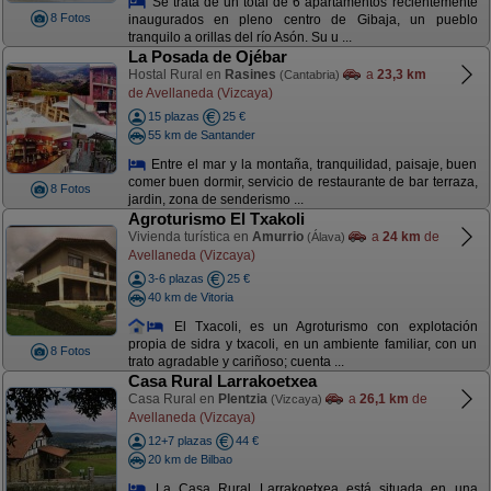
Se trata de un total de 6 apartamentos recientemente
8 Fotos
inaugurados en pleno centro de Gibaja, un pueblo
tranquilo a orillas del río Asón. Su u ...
La Posada de Ojébar
Hostal Rural en
Rasines
a
23,3 km
(Cantabria)
de Avellaneda (Vizcaya)
15 plazas
25 €
55 km de Santander
Entre el mar y la montaña, tranquilidad, paisaje, buen
comer buen dormir, servicio de restaurante de bar terraza,
8 Fotos
jardin, zona de senderismo ...
Agroturismo El Txakoli
Vivienda turística en
Amurrio
a
24 km
de
(Álava)
Avellaneda (Vizcaya)
3-6 plazas
25 €
40 km de Vitoria
El Txacoli, es un Agroturismo con explotación
propia de sidra y txacoli, en un ambiente familiar, con un
8 Fotos
trato agradable y cariñoso; cuenta ...
Casa Rural Larrakoetxea
Casa Rural en
Plentzia
a
26,1 km
de
(Vizcaya)
Avellaneda (Vizcaya)
12+7 plazas
44 €
20 km de Bilbao
La Casa Rural Larrakoetxea está situada en una