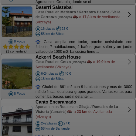
Agroturismo Ordaola, donde se of ...
Baserri Salazabal
Casa Rural en
Matienzo / Karrantza Harana / Valle
de Carranza
a
17,8 km
de Avellaneda
(Vizcaya)
(Vizcaya)
16 plazas
23 €
55 km de Bilbao
8 Fotos
Casa amplia con txoko, porche acristalado con
futbolín, 7 habitaciones, 4 baños, gran salón y un jardín
(1 comentario)
vallado de 1000 m2. La cocina tiene ...
Azkorri Beach House
Casa Rural en
Getxo
a
19,9 km
de
(Vizcaya)
Avellaneda (Vizcaya)
6-24 plazas
40 €
18 km de Bilbao
Chalet de 661 m2 con 9 habitaciones y mas de 3000
m2 de finca. Ideal para grupos grandes. Varias zonas para
8 Fotos
comer, barbacoa, jardín delanter ...
Canto Encaramado
Apartamentos Rurales en
Gibaja / Ramales de La
Victoria
a
23 km
de Avellaneda
(Cantabria)
(Vizcaya)
2+2 plazas
27 €
58 km de Santander