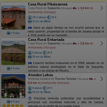
Casa Rural Pikatzaenea
Casa Rural en
Sopuerta
a
3,8 km
de
(Vizcaya)
Avellaneda (Vizcaya)
18+2 plazas
30 €
32 km de Bilbao
Hace ya algún tiempo se nos ocurrió pensar que el
viejo caserón, propiedad de la familia de Joseba desde el
7 Fotos
s. XVII, podría ser un maravillo ...
Casa Rural Enkartada
Casa Rural en
Sopuerta
a
3,8 km
de
(Vizcaya)
Avellaneda (Vizcaya)
8 plazas
25 €
25 km de Bilbao
Caserón familiar restaurado en el 2008, situado en un
entorno natural privilegiado en el Valle de Sopuerta,
8 Fotos
cercano a las playas de Muskiz, ...
Atseden Lekua
Vivienda turística en
Trucios-Turtzioz
a
(Vizcaya)
8,9 km
de Avellaneda (Vizcaya)
8 plazas
20 €
42 km de Bilbao
Preciosa vivienda unifamiliar con accesibilidad a
8 Fotos
personas con movilidad reducida y silla de ruedas,
ubicada en el centro de un pueblo tranq ...