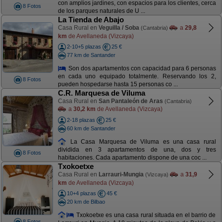
con amplios jardines, con espacios para los clientes, cerca
8 Fotos
de los parques naturales de U ...
La Tienda de Abajo
Casa Rural en
Veguilla / Soba
a
29,8
(Cantabria)
km
de Avellaneda (Vizcaya)
2-10+5 plazas
25 €
77 km de Santander
Son dos apartamentos con capacidad para 6 personas
en cada uno equipado totalmente. Reservando los 2,
8 Fotos
pueden hospedarse hasta 15 personas co ...
C.R. Marquesa de Viluma
Casa Rural en
San Pantaleón de Aras
(Cantabria)
a
30,2 km
de Avellaneda (Vizcaya)
2-18 plazas
25 €
60 km de Santander
La Casa Marquesa de Viluma es una casa rural
dividida en 3 apartamentos de una, dos y tres
8 Fotos
habitaciones. Cada apartamento dispone de una coc ...
Txokoetxe
Casa Rural en
Larrauri-Mungia
a
31,9
(Vizcaya)
km
de Avellaneda (Vizcaya)
10+4 plazas
45 €
20 km de Bilbao
Txokoetxe es una casa rural situada en el barrio de
8 Fotos