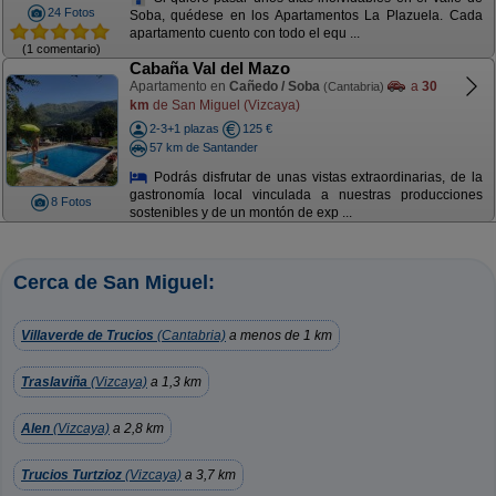
24 Fotos
Soba, quédese en los Apartamentos La Plazuela. Cada
apartamento cuento con todo el equ ...
(1 comentario)
Cabaña Val del Mazo
Apartamento en
Cañedo / Soba
a
30
(Cantabria)
km
de San Miguel (Vizcaya)
2-3+1 plazas
125 €
57 km de Santander
Podrás disfrutar de unas vistas extraordinarias, de la
gastronomía local vinculada a nuestras producciones
8 Fotos
sostenibles y de un montón de exp ...
Cerca de San Miguel:
Villaverde de Trucios
(Cantabria)
a menos de 1 km
Traslaviña
(Vizcaya)
a 1,3 km
Alen
(Vizcaya)
a 2,8 km
Trucios Turtzioz
(Vizcaya)
a 3,7 km