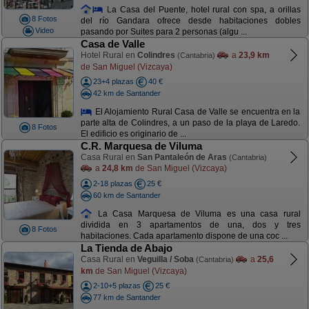
La Casa del Puente, hotel rural con spa, a orillas
8 Fotos
del río Gandara ofrece desde habitaciones dobles
Video
pasando por Suites para 2 personas (algu ...
Casa de Valle
Hotel Rural en
Colindres
a
23,9 km
(Cantabria)
de San Miguel (Vizcaya)
23+4 plazas
40 €
42 km de Santander
El Alojamiento Rural Casa de Valle se encuentra en la
parte alta de Colindres, a un paso de la playa de Laredo.
8 Fotos
El edificio es originario de ...
C.R. Marquesa de Viluma
Casa Rural en
San Pantaleón de Aras
(Cantabria)
a
24,8 km
de San Miguel (Vizcaya)
2-18 plazas
25 €
60 km de Santander
La Casa Marquesa de Viluma es una casa rural
dividida en 3 apartamentos de una, dos y tres
8 Fotos
habitaciones. Cada apartamento dispone de una coc ...
La Tienda de Abajo
Casa Rural en
Veguilla / Soba
a
25,6
(Cantabria)
km
de San Miguel (Vizcaya)
2-10+5 plazas
25 €
77 km de Santander