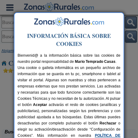
INFORMACIÓN BÁSICA SOBRE
COOKIES
Alojamientos
>
País Vasco
>
Vizcaya
> San Miguel
Bienvenid@ a la información básica sobre las cookies de
Casas Rurales cerca de San Miguel
nuestro portal responsabilidad de
Mario Temprado Casas
.
Una cookie o galleta informática es un pequeño archivo de
información que se guarda en tu pc, smartphone o tablet al
visitar el portal. Algunas son nuestras y otras pertenecen a
empresas externas que nos prestan servicios. Las activadas
y necesarias para que todo funcione correctamente son las
Cookies Técnicas y no necesitan de tu autorización. Al pulsar
el botón
Aceptar
activarás el resto de cookies (analíticas y
publicitarias), personalizadas según tus preferencias y con
Casa Rural Merrutxu
rs.
12+1 pers.
 €
30 €
publicidad ajustada a tus búsquedas. Estas últimas puedes
Ibarrangelu (Vizcaya)
desde
desactivarlas por completo pulsando el botón
Rechazar
o
elegir su activación/desactivación desde “Configuración de
Buscar
Cookies”. Más información en nuestra
POLÍTICA DE