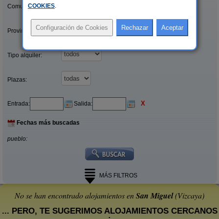
COOKIES
.
Comunidades:
Provincias/Islas:
Tipo alquiler:
Plazas:
X
Entrada:
Salida:
Fechas más buscadas
pueblo:
MÁS FILTROS
No se han encontrado alojamientos en
San Miguel
(Vizcaya)
... PERO, TE SUGERIMOS ALOJAMIENTOS CERCANOS
: