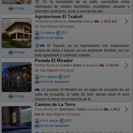
En la inmesidad de un valle, escondida entre
repliegues de verdes montañas, eucaliptos, pinares y
8 Fotos
arbolado autóctono, junto a una de las pla ...
Agroturismo El Txakoli
Vivienda turística en
Amurrio
a
28,8 km
(Álava)
de San Miguel (Vizcaya)
3-6 plazas
25 €
40 km de Vitoria
El Txacoli, es un Agroturismo con explotación
propia de sidra y txacoli, en un ambiente familiar, con un
8 Fotos
trato agradable y cariñoso; cuenta ...
Posada El Mirador
Hostal Rural en
Lavín / Soba
a
29 km
(Cantabria)
de San Miguel (Vizcaya)
10+1 plazas
25 €
54 km de Santander
La posada El Mirador es un lugar de ensueño en un
valle de ensueño, el Valle de Sob, donde nace el arco
8 Fotos
iris(con la mera circunstancia de te ...
Camino de La Torre
Casa Rural en
Quintana / Soba
a
29,2
(Cantabria)
km
de San Miguel (Vizcaya)
4-9+1 plazas
20 €
82 km de Santander