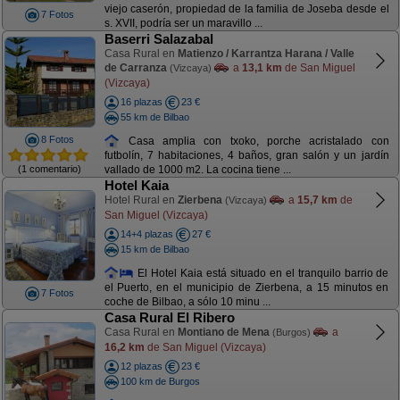
viejo caserón, propiedad de la familia de Joseba desde el
7 Fotos
s. XVII, podría ser un maravillo ...
Baserri Salazabal
Casa Rural en
Matienzo / Karrantza Harana / Valle
de Carranza
a
13,1 km
de San Miguel
(Vizcaya)
(Vizcaya)
16 plazas
23 €
55 km de Bilbao
8 Fotos
Casa amplia con txoko, porche acristalado con
futbolín, 7 habitaciones, 4 baños, gran salón y un jardín
(1 comentario)
vallado de 1000 m2. La cocina tiene ...
Hotel Kaia
Hotel Rural en
Zierbena
a
15,7 km
de
(Vizcaya)
San Miguel (Vizcaya)
14+4 plazas
27 €
15 km de Bilbao
El Hotel Kaia está situado en el tranquilo barrio de
el Puerto, en el municipio de Zierbena, a 15 minutos en
7 Fotos
coche de Bilbao, a sólo 10 minu ...
Casa Rural El Ribero
Casa Rural en
Montiano de Mena
a
(Burgos)
16,2 km
de San Miguel (Vizcaya)
12 plazas
23 €
100 km de Burgos