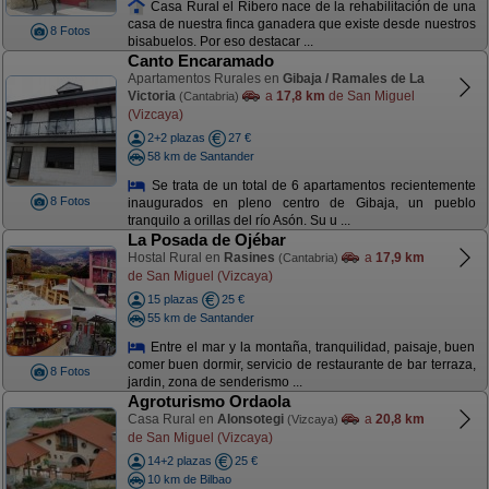
Casa Rural el Ribero nace de la rehabilitación de una
casa de nuestra finca ganadera que existe desde nuestros
8 Fotos
bisabuelos. Por eso destacar ...
Canto Encaramado
Apartamentos Rurales en
Gibaja / Ramales de La
Victoria
a
17,8 km
de San Miguel
(Cantabria)
(Vizcaya)
2+2 plazas
27 €
58 km de Santander
Se trata de un total de 6 apartamentos recientemente
8 Fotos
inaugurados en pleno centro de Gibaja, un pueblo
tranquilo a orillas del río Asón. Su u ...
La Posada de Ojébar
Hostal Rural en
Rasines
a
17,9 km
(Cantabria)
de San Miguel (Vizcaya)
15 plazas
25 €
55 km de Santander
Entre el mar y la montaña, tranquilidad, paisaje, buen
comer buen dormir, servicio de restaurante de bar terraza,
8 Fotos
jardin, zona de senderismo ...
Agroturismo Ordaola
Casa Rural en
Alonsotegi
a
20,8 km
(Vizcaya)
de San Miguel (Vizcaya)
14+2 plazas
25 €
10 km de Bilbao