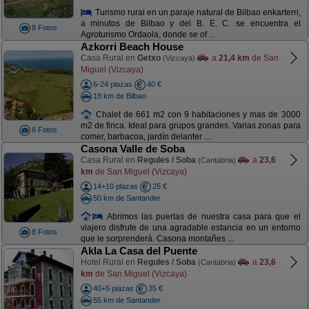
Turismo rural en un paraje natural de Bilbao enkarterri,
a minutos de Bilbao y del B. E. C. se encuentra el
8 Fotos
Agroturismo Ordaola, donde se of ...
Azkorri Beach House
Casa Rural en
Getxo
a
21,4 km
de San
(Vizcaya)
Miguel (Vizcaya)
6-24 plazas
40 €
18 km de Bilbao
Chalet de 661 m2 con 9 habitaciones y mas de 3000
m2 de finca. Ideal para grupos grandes. Varias zonas para
8 Fotos
comer, barbacoa, jardín delanter ...
Casona Valle de Soba
Casa Rural en
Regules / Soba
a
23,6
(Cantabria)
km
de San Miguel (Vizcaya)
14+10 plazas
25 €
50 km de Santander
Abrimos las puertas de nuestra casa para que el
viajero disfrute de una agradable estancia en un entorno
8 Fotos
que le sorprenderá. Casona montañes ...
Akla La Casa del Puente
Hotel Rural en
Regules / Soba
a
23,6
(Cantabria)
km
de San Miguel (Vizcaya)
40+5 plazas
35 €
55 km de Santander