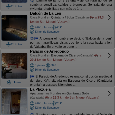
Camino de la Torre es una vivienda rural donde se
combina sencillez, calidez y bienestar. Se trata de una
25 Fotos
vivienda rehabilitada con más de 1 ...
Balcón de La Len
Casa Rural en
Quintana / Soba
a
29,3
(Cantabria)
km
de San Miguel (Vizcaya)
2-6+1 plazas
45 €
83 km de Santander
Al pensar el nombre se decidió “Balcón de la Len”
por las maravillosas vistas que tiene la casa hacia la len
23 Fotos
de Valcaba. En el valle se deno ...
Palacio de Arredondo
Casa Rural en
Bárcena de Cicero
a
(Cantabria)
29,3 km
de San Miguel (Vizcaya)
8 plazas
68 €
36 km de Santander
El Palacio de Arredondo es una construcción medieval
del siglo XVII, situada en Bárcena de Cicero (Cantabria
8 Fotos
oriental), a escasos kilómetros ...
La Plazuela
Apartamentos Rurales en
Quintana / Soba
a
29,3 km
de San Miguel (Vizcaya)
(Cantabria)
2-6+1 plazas
20 €
82 km de Santander
Si quiere pasar unos días inolvidables en el Valle de