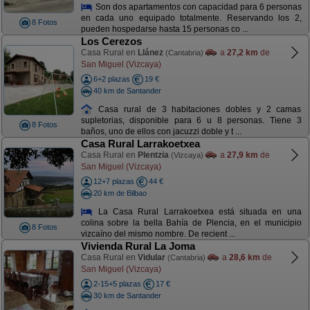
Son dos apartamentos con capacidad para 6 personas
en cada uno equipado totalmente. Reservando los 2,
8 Fotos
pueden hospedarse hasta 15 personas co ...
Los Cerezos
Casa Rural en
Llánez
a
27,2 km
de
(Cantabria)
San Miguel (Vizcaya)
6+2 plazas
19 €
40 km de Santander
Casa rural de 3 habitaciones dobles y 2 camas
supletorias, disponible para 6 u 8 personas. Tiene 3
8 Fotos
baños, uno de ellos con jacuzzi doble y t ...
Casa Rural Larrakoetxea
Casa Rural en
Plentzia
a
27,9 km
de
(Vizcaya)
San Miguel (Vizcaya)
12+7 plazas
44 €
20 km de Bilbao
La Casa Rural Larrakoetxea está situada en una
colina sobre la bella Bahía de Plencia, en el municipio
8 Fotos
vizcaíno del mismo nombre. De recient ...
Vivienda Rural La Joma
Casa Rural en
Vidular
a
28,6 km
de
(Cantabria)
San Miguel (Vizcaya)
2-15+5 plazas
17 €
30 km de Santander