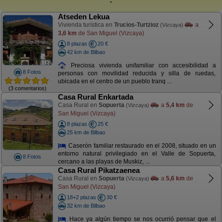
Atseden Lekua
Vivienda turística en
Trucios-Turtzioz
a
(Vizcaya)
3,6 km
de San Miguel (Vizcaya)
8 plazas
20 €
42 km de Bilbao
Preciosa vivienda unifamiliar con accesibilidad a
8 Fotos
personas con movilidad reducida y silla de ruedas,
ubicada en el centro de un pueblo tranq ...
(3 comentarios)
Casa Rural Enkartada
Casa Rural en
Sopuerta
a
5,4 km
de
(Vizcaya)
San Miguel (Vizcaya)
8 plazas
25 €
25 km de Bilbao
Caserón familiar restaurado en el 2008, situado en un
entorno natural privilegiado en el Valle de Sopuerta,
8 Fotos
cercano a las playas de Muskiz, ...
Casa Rural Pikatzaenea
Casa Rural en
Sopuerta
a
5,6 km
de
(Vizcaya)
San Miguel (Vizcaya)
18+2 plazas
30 €
32 km de Bilbao
Hace ya algún tiempo se nos ocurrió pensar que el