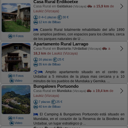
Casa Rural Erdikoetxe
Casa Rural en
Galdakao
a
15,9 km
de
(Vizcaya)
Laukiz (Vizcaya)
2-4+1 plazas
30 €
12 km de Bilbao
Caserío Rural totalmente rehabilitado del año 1890
con amplios jardines, con espacios para los clientes, cerca
8 Fotos
de los parques naturales de U ...
Apartamento Rural Larrago
Casa Rural en
Busturia / Urdaibai
a
(Vizcaya)
18,3 km
de Laukiz (Vizcaya)
16 plazas
25 €
35 km de Bilbao
Amplio apartamento situado en el centro de
8 Fotos
Urdaibai a 5 minutos de la playa mas cercana y a 10
Video
minutos de los pueblos de Mundaka y Gernika. ...
Bungalows Portuondo
Casa Rural en
Mundaka
a
19,4 km
de
(Vizcaya)
Laukiz (Vizcaya)
7 plazas
25 €
40 km de Bilbao
El Camping & Bungalows Portuondo está situado en
8 Fotos
Mundaka, en el corazón de la Reserva de la Biosfera de
Video
Urdaibai, un lugar estratégico p ...