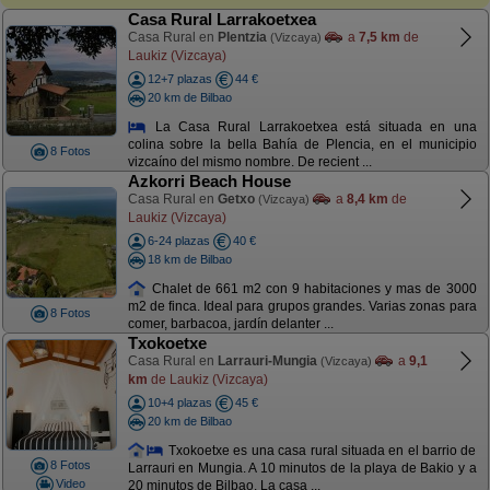
Casa Rural Larrakoetxea
Casa Rural en
Plentzia
a
7,5 km
de
(Vizcaya)
Laukiz (Vizcaya)
12+7 plazas
44 €
20 km de Bilbao
La Casa Rural Larrakoetxea está situada en una
colina sobre la bella Bahía de Plencia, en el municipio
8 Fotos
vizcaíno del mismo nombre. De recient ...
Azkorri Beach House
Casa Rural en
Getxo
a
8,4 km
de
(Vizcaya)
Laukiz (Vizcaya)
6-24 plazas
40 €
18 km de Bilbao
Chalet de 661 m2 con 9 habitaciones y mas de 3000
m2 de finca. Ideal para grupos grandes. Varias zonas para
8 Fotos
comer, barbacoa, jardín delanter ...
Txokoetxe
Casa Rural en
Larrauri-Mungia
a
9,1
(Vizcaya)
km
de Laukiz (Vizcaya)
10+4 plazas
45 €
20 km de Bilbao
Txokoetxe es una casa rural situada en el barrio de
8 Fotos
Larrauri en Mungia. A 10 minutos de la playa de Bakio y a
Video
20 minutos de Bilbao. La casa ...