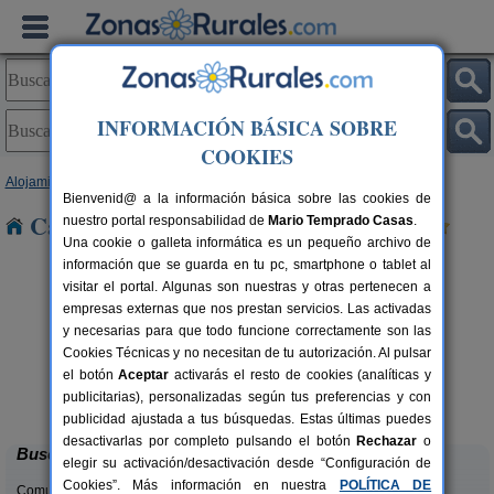
INFORMACIÓN BÁSICA SOBRE
COOKIES
Alojamientos
>
País Vasco
>
Vizcaya
> Laukiz
Bienvenid@ a la información básica sobre las cookies de
Casas Rurales cerca de Laukiz
nuestro portal responsabilidad de
Mario Temprado Casas
.
Una cookie o galleta informática es un pequeño archivo de
información que se guarda en tu pc, smartphone o tablet al
visitar el portal. Algunas son nuestras y otras pertenecen a
empresas externas que nos prestan servicios. Las activadas
y necesarias para que todo funcione correctamente son las
Cookies Técnicas y no necesitan de tu autorización. Al pulsar
el botón
Aceptar
activarás el resto de cookies (analíticas y
Casa Rural Goiena
rs.
10+4 pers.
publicitarias), personalizadas según tus preferencias y con
 €
24 €
Mungia (Vizcaya)
desde
publicidad ajustada a tus búsquedas. Estas últimas puedes
desactivarlas por completo pulsando el botón
Rechazar
o
Buscar
elegir su activación/desactivación desde “Configuración de
Cookies”. Más información en nuestra
POLÍTICA DE
Comunidades: