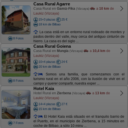
Casa Rural Agarre
Casa Rural en
Gamiz-Fika
a
10 km
de
(Vizcaya)
Laukiz (Vizcaya)
15+3 plazas
25 €
18 km de Bilbao
La casa está en un entorno rural rodeado de montes y
pastos dentro del valle, muy cerca del antiguo cinturón de
8 Fotos
hierro. La casa es del siglo ...
Casa Rural Goiena
Casa Rural en
Mungia
a
10,4 km
de
(Vizcaya)
Laukiz (Vizcaya)
10+4 plazas
24 €
20 km de Bilbao
Somos una familia, que comenzamos con el
turismo rural en el año 2006, con la ilusión de vivir en el
8 Fotos
campo y querer compartir, nuestra exper ...
Hotel Kaia
Hotel Rural en
Zierbena
a
13 km
de
(Vizcaya)
Laukiz (Vizcaya)
14+4 plazas
27 €
15 km de Bilbao
El Hotel Kaia está situado en el tranquilo barrio de
el Puerto, en el municipio de Zierbena, a 15 minutos en
7 Fotos
coche de Bilbao, a sólo 10 minu ...