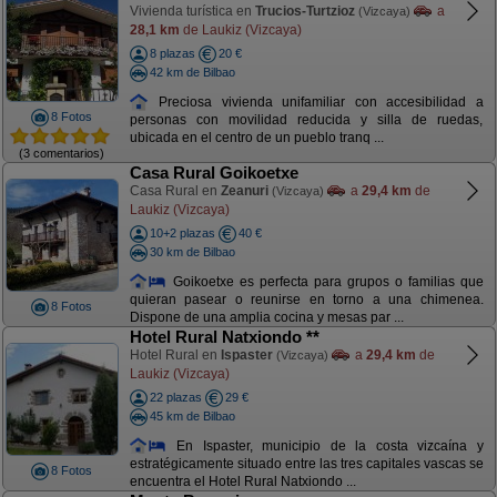
Vivienda turística en
Trucios-Turtzioz
a
(Vizcaya)
28,1 km
de Laukiz (Vizcaya)
8 plazas
20 €
42 km de Bilbao
Preciosa vivienda unifamiliar con accesibilidad a
8 Fotos
personas con movilidad reducida y silla de ruedas,
ubicada en el centro de un pueblo tranq ...
(3 comentarios)
Casa Rural Goikoetxe
Casa Rural en
Zeanuri
a
29,4 km
de
(Vizcaya)
Laukiz (Vizcaya)
10+2 plazas
40 €
30 km de Bilbao
Goikoetxe es perfecta para grupos o familias que
quieran pasear o reunirse en torno a una chimenea.
8 Fotos
Dispone de una amplia cocina y mesas par ...
Hotel Rural Natxiondo **
Hotel Rural en
Ispaster
a
29,4 km
de
(Vizcaya)
Laukiz (Vizcaya)
22 plazas
29 €
45 km de Bilbao
En Ispaster, municipio de la costa vizcaína y
estratégicamente situado entre las tres capitales vascas se
8 Fotos
encuentra el Hotel Rural Natxiondo ...