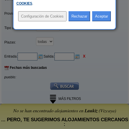
COOKIES
.
Provincias/Islas:
Tipo alquiler:
Plazas:
X
Entrada:
Salida:
Fechas más buscadas
pueblo:
MÁS FILTROS
No se han encontrado alojamientos en
Laukiz
(Vizcaya)
... PERO, TE SUGERIMOS ALOJAMIENTOS CERCANOS
: