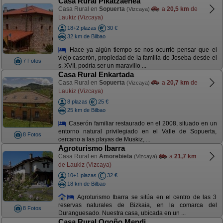
Casa Rural Pikatzaenea
Casa Rural en
Sopuerta
a
20,5 km
de
(Vizcaya)
Laukiz (Vizcaya)
18+2 plazas
30 €
32 km de Bilbao
Hace ya algún tiempo se nos ocurrió pensar que el
viejo caserón, propiedad de la familia de Joseba desde el
7 Fotos
s. XVII, podría ser un maravillo ...
Casa Rural Enkartada
Casa Rural en
Sopuerta
a
20,7 km
de
(Vizcaya)
Laukiz (Vizcaya)
8 plazas
25 €
25 km de Bilbao
Caserón familiar restaurado en el 2008, situado en un
entorno natural privilegiado en el Valle de Sopuerta,
8 Fotos
cercano a las playas de Muskiz, ...
Agroturismo Ibarra
Casa Rural en
Amorebieta
a
21,7 km
(Vizcaya)
de Laukiz (Vizcaya)
10+1 plazas
32 €
18 km de Bilbao
Agroturismo Ibarra se sitúa en el centro de las 3
reservas naturales de Bizkaia, en la comarca del
8 Fotos
Duranguesado. Nuestra casa, ubicada en un ...
Casa Rural Ogoño Mendi