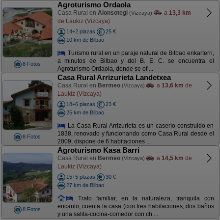
Agroturismo Ordaola
Casa Rural en
Alonsotegi
a
13,3 km
(Vizcaya)
de Laukiz (Vizcaya)
14+2 plazas
25 €
10 km de Bilbao
Turismo rural en un paraje natural de Bilbao enkarterri,
a minutos de Bilbao y del B. E. C. se encuentra el
8 Fotos
Agroturismo Ordaola, donde se of ...
Casa Rural Arrizurieta Landetxea
Casa Rural en
Bermeo
a
13,6 km
de
(Vizcaya)
Laukiz (Vizcaya)
18+6 plazas
23 €
25 km de Bilbao
La Casa Rural Arrizurieta es un caserío construido en
1838, renovado y funcionando como Casa Rural desde el
8 Fotos
2009, dispone de 6 habitaciones ...
Agroturismo Kasa Barri
Casa Rural en
Bermeo
a
14,5 km
de
(Vizcaya)
Laukiz (Vizcaya)
15+5 plazas
30 €
27 km de Bilbao
Trato familiar, en la naturaleza, tranquila con
encanto, cuenta la casa (con tres habitaciones, dos baños
8 Fotos
y una salita-cocina-comedor con ch ...