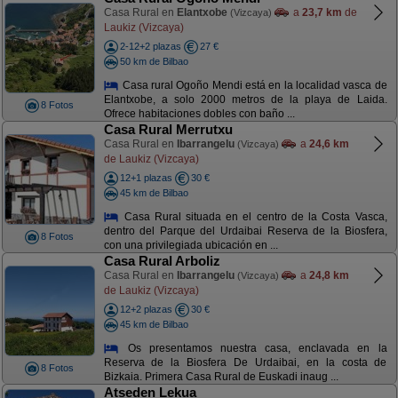
Casa Rural en
Elantxobe
a
23,7 km
de
(Vizcaya)
Laukiz (Vizcaya)
2-12+2 plazas
27 €
50 km de Bilbao
Casa rural Ogoño Mendi está en la localidad vasca de
Elantxobe, a solo 2000 metros de la playa de Laida.
8 Fotos
Ofrece habitaciones dobles con baño ...
Casa Rural Merrutxu
Casa Rural en
Ibarrangelu
a
24,6 km
(Vizcaya)
de Laukiz (Vizcaya)
12+1 plazas
30 €
45 km de Bilbao
Casa Rural situada en el centro de la Costa Vasca,
dentro del Parque del Urdaibai Reserva de la Biosfera,
8 Fotos
con una privilegiada ubicación en ...
Casa Rural Arboliz
Casa Rural en
Ibarrangelu
a
24,8 km
(Vizcaya)
de Laukiz (Vizcaya)
12+2 plazas
30 €
45 km de Bilbao
Os presentamos nuestra casa, enclavada en la
Reserva de la Biosfera De Urdaibai, en la costa de
8 Fotos
Bizkaia. Primera Casa Rural de Euskadi inaug ...
Atseden Lekua