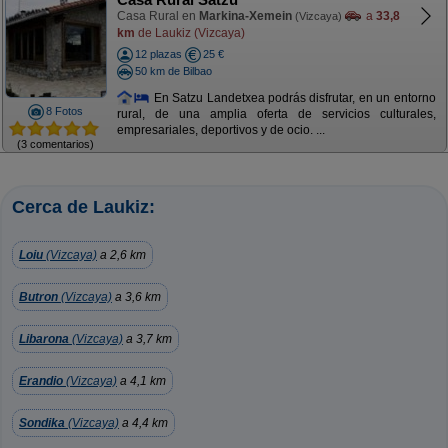
Casa Rural en
Markina-Xemein
a
33,8
(Vizcaya)
km
de Laukiz (Vizcaya)
12 plazas
25 €
50 km de Bilbao
En Satzu Landetxea podrás disfrutar, en un entorno
8 Fotos
rural, de una amplia oferta de servicios culturales,
empresariales, deportivos y de ocio. ...
(3 comentarios)
Cerca de Laukiz:
Loiu
(Vizcaya)
a 2,6 km
Butron
(Vizcaya)
a 3,6 km
Libarona
(Vizcaya)
a 3,7 km
Erandio
(Vizcaya)
a 4,1 km
Sondika
(Vizcaya)
a 4,4 km