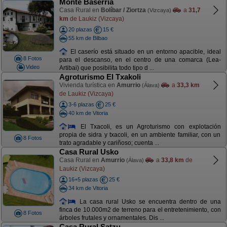
Monte Baserria
Casa Rural en
Bolíbar / Ziortza
a
31,7
(Vizcaya)
km
de Laukiz (Vizcaya)
20 plazas
15 €
55 km de Bilbao
El caserío está situado en un entorno apacible, ideal
8 Fotos
para el descanso, en el centro de una comarca (Lea-
Video
Artibai) que posibilita todo tipo d ...
Agroturismo El Txakoli
Vivienda turística en
Amurrio
a
33,3 km
(Álava)
de Laukiz (Vizcaya)
3-6 plazas
25 €
40 km de Vitoria
El Txacoli, es un Agroturismo con explotación
propia de sidra y txacoli, en un ambiente familiar, con un
8 Fotos
trato agradable y cariñoso; cuenta ...
Casa Rural Usko
Casa Rural en
Amurrio
a
33,8 km
de
(Álava)
Laukiz (Vizcaya)
16+5 plazas
25 €
34 km de Vitoria
La casa rural Usko se encuentra dentro de una
finca de 10.000m2 de terreno para el entretenimiento, con
8 Fotos
árboles frutales y ornamentales. Dis ...
Casa Rural Satzu