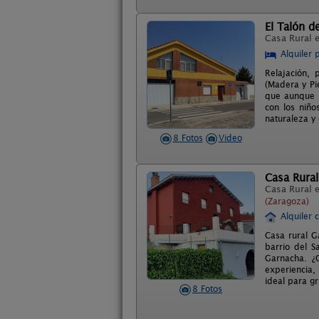
El Talón d
Casa Rural 
Alquiler 
Relajación, 
(Madera y Pi
que aunque s
con los niñ
naturaleza y 
8 Fotos
Video
Casa Rural
Casa Rural 
(Zaragoza)
Alquiler 
Casa rural G
barrio del S
Garnacha. ¿
experiencia,
ideal para g
8 Fotos