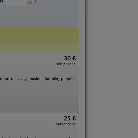
ida:
X
30 €
pers/noche
ampo de voley, basket, futbolín, pimpón,
25 €
pers/noche