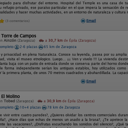
ilegiado para disfrutar del entorno. Hospital del Temple es una casa de tu
tu refugio privado, ese paraíso particular en el que impera la sensación de
malidades y hacer muchas actividades, en un entorno de naturaleza y cultura 
Email
(3 comentarios)
l Torre de Campos
en
Ainzón
(Zaragoza)
a
30,7 km
de Épila (Zaragoza)
completo
2-6 plazas
65 km de Zaragoza
 y privacidad en plena Naturaleza. Conoce su leyenda, pasea por su amplia
ad, visita el museo etnologico. Luego... ¡¡¡ Ven y vivelo !!! La vivienda dest
planta baja con un patio de entrada donde se conserva parte del horno donde
de forma independiente serían los antiguos establos, hoy utilizados como 
 Y la primera planta, de unos 70 metros cuadrados y abuhardillada. La capa
Email
 El Molino
en
Tobed
(Zaragoza)
a
30,9 km
de Épila (Zaragoza)
completo
10+4 plazas
78 km de Zaragoza
e vivir entre cuatro paredes?, ¿Quieres olvidar los centros comerciales dur
ña?, ¿Hace días que echas de menos un asado a la brasa?, ¿Te apetece la f
ante las vacaciones?, ¿Disfrutas escuchando los sonidos del silencio?, ¿Qué t