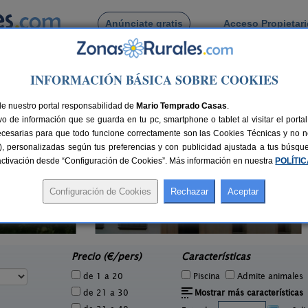
Anúnciate gratis
Acceso Propietar
Busca por pueblo
INFORMACIÓN BÁSICA SOBRE COOKIES
de Épila
de nuestro portal responsabilidad de
Mario Temprado Casas
.
o de información que se guarda en tu pc, smartphone o tablet al visitar el port
ecesarias para que todo funcione correctamente son las Cookies Técnicas y no ne
rias), personalizadas según tus preferencias y con publicidad ajustada a tus búsq
sactivación desde “Configuración de Cookies”. Más información en nuestra
POLÍTI
Casa Rural Palacete Magaña
3 pers.
2-30 pers.
30 €
20 €
Malón (Zaragoza)
e
desde
Precio (€/pers)
Características
de 1 a 20
Piscina
Admite animales
de 21 a 30
Mostrar más características