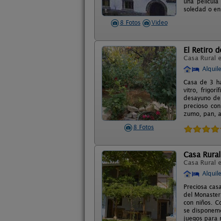
una película
soledad o en
8 Fotos
Video
El Retiro d
Casa Rural 
Alquil
Casa de 3 ha
vitro, frigo
desayuno de a
precioso con
zumo, pan, a
8 Fotos
Casa Rural
Casa Rural 
Alquil
Preciosa cas
del Monaster
con niños. C
se disponemo
juegos para 