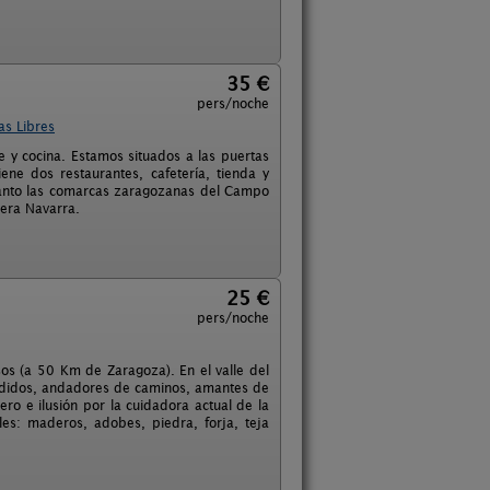
35 €
pers/noche
as Libres
 y cocina. Estamos situados a las puertas
ne dos restaurantes, cafetería, tienda y
 tanto las comarcas zaragozanas del Campo
bera Navarra.
25 €
pers/noche
os (a 50 Km de Zaragoza). En el valle del
erdidos, andadores de caminos, amantes de
mero e ilusión por la cuidadora actual de la
les: maderos, adobes, piedra, forja, teja