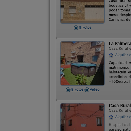
Casa rural s
bodegas vitiv
poder tomar 
mesa despleg
Cariñena, de
8 Fotos
La Palmera
Casa Rural 
Alquiler 
Capacidad má
matrimonio, 
habitación e
acondicionad
+10&euro;, f
8 Fotos
Video
Casa Rural
Casa Rural 
Alquiler 
Hospital del
paraíso natu