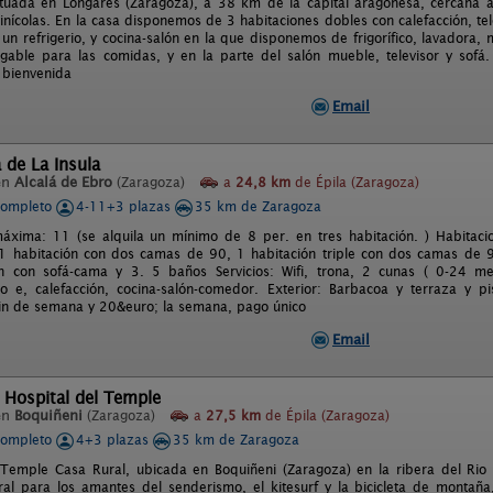
ituada en Longares (Zaragoza), a 38 km de la capital aragonesa, cercana a 
inícolas. En la casa disponemos de 3 habitaciones dobles con calefacción, te
un refrigerio, y cocina-salón en la que disponemos de frigorífico, lavadora
able para las comidas, y en la parte del salón mueble, televisor y sofá
 bienvenida
Email
 de La Insula
en
Alcalá de Ebro
(Zaragoza)
a
24,8 km
de Épila (Zaragoza)
completo
4-11+3 plazas
35 km de Zaragoza
xima: 11 (se alquila un mínimo de 8 per. en tres habitación. ) Habitaci
1 habitación con dos camas de 90, 1 habitación triple con dos camas de 90
n con sofá-cama y 3. 5 baños Servicios: Wifi, trona, 2 cunas ( 0-24 mes
o e, calefacción, cocina-salón-comedor. Exterior: Barbacoa y terraza y pi
in de semana y 20&euro; la semana, pago único
Email
 Hospital del Temple
en
Boquiñeni
(Zaragoza)
a
27,5 km
de Épila (Zaragoza)
completo
4+3 plazas
35 km de Zaragoza
 Temple Casa Rural, ubicada en Boquiñeni (Zaragoza) en la ribera del Rio
ral para los amantes del senderismo, el kitesurf y la bicicleta de montañ