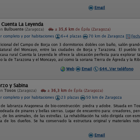
Email
l Cuenta La Leyenda
en
Bulbuente
(Zaragoza)
a
35,6 km
de Épila (Zaragoza)
er completo y por habitaciones
6+4 plazas
70 km de Zaragoza
Fech
dicional del Campo de Borja con 3 dormitorios dobles con baño, salón grande
atural del Moncayo, entre las ciudades de Borja y Tarazona. El pueblo tie
 casa rural Cuenta la Leyenda le ofrece la ubicación perfecta para explorar
o la de Tarazona y el Moncayo, así como la soriana Tierra de Ágreda y la Ri
Web
Email
644..Ver teléfono
rzo y Sabina
en
Tosos
(Zaragoza)
a
36,3 km
de Épila (Zaragoza)
er completo y por habitaciones
23 plazas
50 km de Zaragoza
 de labranza Aragonesa de bio-construcción: piedra y adobe. Situada en Tos
Rodeada de pinares y bellas sierras. Lugar de encuentro para: creadores, p
, de los animales, de las estrellas. La rehabilitación ha sido dirigida con es
ta de los dueños. Se ha conservado la estructura original y materiales nob
Email