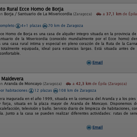
to Rural Ecce Homo de Borja
en
Borja / Santuario de La Misericordia
(Zaragoza)
a
37,1 km
de Épila
completo
4+1 plazas
70 km de Zaragoza
cce Homo de Borja es una casa de alquiler integro situada en la provincia de
antuario de la Misericordia (conocido mundialmente por el Ecce homo) de
 una casa rural intima y especial en pleno corazón de la Ruta de la Gar
 totalmente equipada, ideal para estancias largas. Está situada antes de 
confortable.
Email
 Maidevera
en
Aranda de Moncayo
(Zaragoza)
a
42,3 km
de Épila (Zaragoza)
por habitaciones
12 plazas
108 km de Zaragoza
ra inagurada en el año 1999, situada en la comarca del Aranda y a los pies 
 forja, situata en la plaza mayor de Aranda de Moncayo. Disponemos de
alefacción, televisión y baño. Servicio diario de limpieza de habitaciones, co
ría. Junto a la casa se pueden realizar diferentes actividades: rutas de se
Email