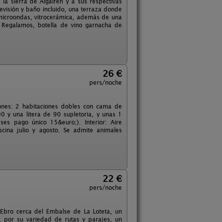
la sierra de Algairén y a sus respectivas
levisión y baño incluido, una terraza donde
, microondas, vitrocerámica, además de una
. Regalamos, botella de vino garnacha de
26 €
pers/noche
ones: 2 habitaciones dobles con cama de
 y una litera de 90 supletoria, y unas 1
es pago único 15&euro;). Interior: Aire
scina julio y agosto. Se admite animales
22 €
pers/noche
 Ebro cerca del Embalse de La Loteta, un
a, por su variedad de rutas y parajes, un