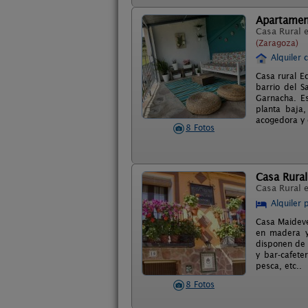
Apartamen
Casa Rural 
(Zaragoza)
Alquiler 
Casa rural E
barrio del S
Garnacha. Es
planta baja,
acogedora y 
8 Fotos
Casa Rural
Casa Rural 
Alquiler 
Casa Maideve
en madera y
disponen de c
y bar-cafete
pesca, etc..
8 Fotos