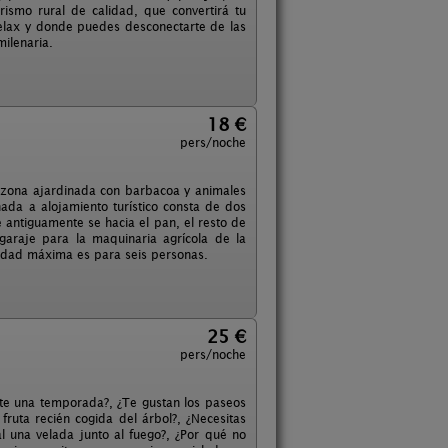
rismo rural de calidad, que convertirá tu
 relax y donde puedes desconectarte de las
milenaria.
18 €
pers/noche
 zona ajardinada con barbacoa y animales
inada a alojamiento turístico consta de dos
 antiguamente se hacia el pan, el resto de
garaje para la maquinaria agrícola de la
cidad máxima es para seis personas.
25 €
pers/noche
ante una temporada?, ¿Te gustan los paseos
ruta recién cogida del árbol?, ¿Necesitas
al una velada junto al fuego?, ¿Por qué no