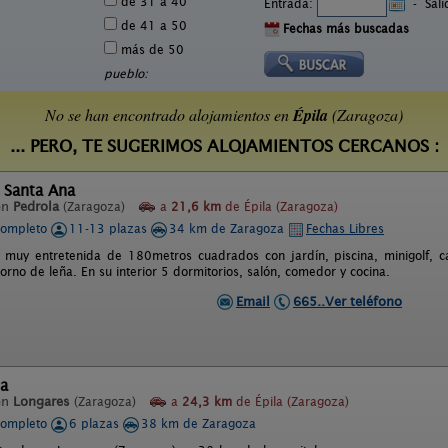
de 31 a 40
Entrada:
-
Sal
de 41 a 50
Fechas más buscadas
más de 50
pueblo:
No se han encontrado alojamientos en
Épila
(Zaragoza)
... PERO, TE SUGERIMOS ALOJAMIENTOS CERCANOS :
 Santa Ana
en
Pedrola
(Zaragoza)
a
21,6 km
de Épila (Zaragoza)
completo
11-13 plazas
34 km de Zaragoza
Fechas Libres
 muy entretenida de 180metros cuadrados con jardín, piscina, minigolf, c
rno de leña. En su interior 5 dormitorios, salón, comedor y cocina.
Email
665..Ver teléfono
ia
en
Longares
(Zaragoza)
a
24,3 km
de Épila (Zaragoza)
completo
6 plazas
38 km de Zaragoza