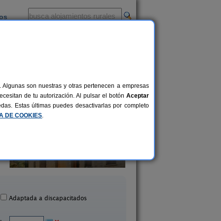
ios
-
al. Algunas son nuestras y otras pertenecen a empresas
cesitan de tu autorización. Al pulsar el botón
Aceptar
uedas. Estas últimas puedes desactivarlas por completo
CA DE COOKIES
.
Casa La Iglesia
Casa Rural Entre Ce
16+2 pers.
33 €
Uncastillo (Zaragoza)
Campillo de Aragón (Za
desde
Adaptada a discapacitados