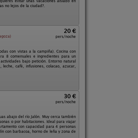
 quieres evitar unas vacaciones aislado en
s no lejos de la ciudad?.
20 €
agoza)
pers/noche
odas con vistas a la campiña). Cocina con
para 8 comensales e ingredientes para un
 actividades bajo petición. Entorno natural
 leche, café, infusiones, colacao, azucar,
30 €
pers/noche
as abajo del río Jalón. Muy cerca también
onas o por habitaciones. Ideal para viajar
partamento con capacidad para 4 personas
ín con barbacoa, horno de leña y zona de