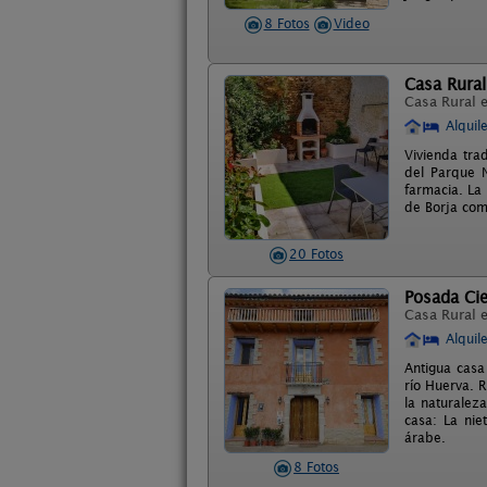
8 Fotos
Video
Casa Rura
Casa Rural 
Alquil
Vivienda tra
del Parque N
farmacia. La
de Borja com
20 Fotos
Posada Cie
Casa Rural 
Alquil
Antigua casa
río Huerva. 
la naturaleza
casa: La nie
árabe.
8 Fotos