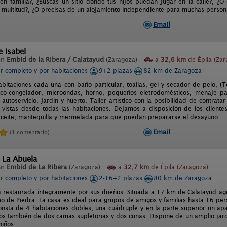
 en familia?, ¿Buscas un sitio donde tus hijos puedan jugar en la calle?, ¿O
 multitud?, ¿O precisas de un alojamiento independiente para muchas persona
Email
e Isabel
en
Embid de la Ribera / Calatayud
(Zaragoza)
a
32,6 km
de Épila (Zar
er completo y por habitaciones
9+2 plazas
82 km de Zaragoza
bitaciones cada una con baño particular, toallas, gel y secador de pelo, (T
rífico-congelador, microondas, horno, pequeños eletrodomésticos, menaje 
utoservicio. Jardín y huerto. Taller artístico con la posibilidad de contratar
 vistas desde todas las habitaciones. Dejamos a disposición de los clientes,
ceite, mantequilla y mermelada para que puedan prepararse el desayuno.
Email
(1 comentario)
 La Abuela
en
Embid de La Ribera
(Zaragoza)
a
32,7 km
de Épila (Zaragoza)
er completo y por habitaciones
2-16+2 plazas
80 km de Zaragoza
a restaurada íntegramente por sus dueños. Situada a 17 km de Calatayud agu
io de Piedra. La casa es ideal para grupos de amigos y familias hasta 16 pers
onsta de 4 habitaciones dobles, una cuádruple y en la parte superior un a
s también de dos camas supletorias y dos cunas. Dispone de un amplio jard
niños.