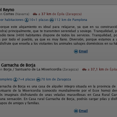
el Reyno
en
Cortes
(Navarra)
a
37 km
de Épila (Zaragoza)
por habitaciones
10+1 plazas
112 km de Pamplona
porque este alojamiento es ideal para relajarse, ya que en su construcc
edra) principalmente, que te transmiten serenidad y sosiego. Tranquilidad, 
ólo tiene 3400 habitantes dispone de todos los servicios. Tranquilidad, p
os por todo el pueblo, ya que es muy llano. Diversión, porque estamos a
disfrute que enseña a los visitantes los animales salvajes domésticos en su há
Email
 Garnacha de Borja
en
Borja / Santuario de La Misericordia
(Zaragoza)
a
37,1 km
de Épila
completo
7+4 plazas
70 km de Zaragoza
arnacha de Borja es una casa de alquiler integro situada en la provincia de
antuario de la Misericordia (conocido mundialmente por el Ecce homo) de
Os imaginais disfrutando de unas veladas maravillosas en Casa Rural Ga
 una sensación. En Casa rural Garnacha de Borja, podrás cargar pilas y disfr
rupos de amigos y familias.
Email