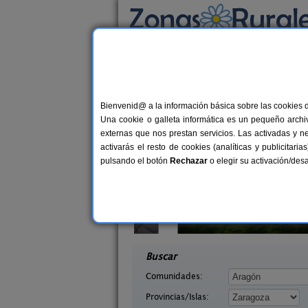
Busca por alojamiento
Alojamientos
>
Aragón
>
Zaragoza
> Épila
Casas Rurales cerca 
Bienvenid@ a la información básica sobre las cookies 
Una cookie o galleta informática es un pequeño archiv
externas que nos prestan servicios. Las activadas y n
activarás el resto de cookies (analíticas y publicita
pulsando el botón
Rechazar
o elegir su activación/de
a La Leyenda
Casa Rural Santa Ana
6+4 pers.
11-1
35 €
ragoza)
Pedrola (Zaragoza)
desde
desd
Buscar
Comunidades:
Provincias/Islas: