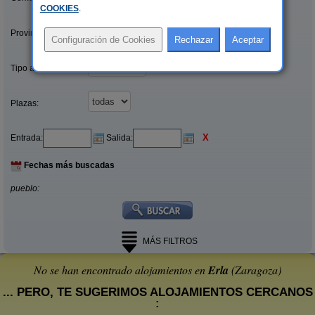
COOKIES
.
Provincias/Islas:
Tipo alquiler:
Plazas:
X
Entrada:
Salida:
Fechas más buscadas
pueblo:
MÁS FILTROS
No se han encontrado alojamientos en
Erla
(Zaragoza)
... PERO, TE SUGERIMOS ALOJAMIENTOS CERCANOS
: