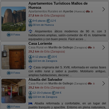
Apartamentos Turísticos Mallos de
Huesca
Apartamentos Rurales en
Ayerbe
a
(Huesca)
27,8 km
de Erla (Zaragoza)
9+5 plazas
12 €
30 km de Huesca
Alojamientos áticos modernos de 90 m. con 3
8 Fotos
habitaciones amplias, salón-comedor de 45 m. totalmente
equipados y con buen precio. Fácil acces ...
Casa Loriente
Casa Rural en
Murillo de Gallego
a
(Zaragoza)
29,2 km
de Erla (Zaragoza)
6-12 plazas
20 €
110 km de Zaragoza
Casa originaria del S. XVIII, reformada en varias fases
con estilo rural y sabor a pueblo. Mobiliario antiguo,
8 Fotos
amplias habitaciones, decorac ...
Abadía del Salvador
Casa Rural en
Murillo de Gallego
a
(Zaragoza)
29,2 km
de Erla (Zaragoza)
12-15+3 plazas
84 €
110 km de Zaragoza
Abadia reformada y confortable, en un lugar del
8 Fotos
pueblo tranquilo y apacible. Entorno en plena naturaleza,