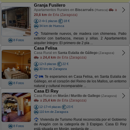
Granja Fusilero
Apartamentos Rurales en
Biscarrués
a
(Huesca)
20,6 km
de Erla (Zaragoza)
2-4+1 plazas
18 €
34 km de Huesca
Totalmente nuevos, de madera con chimenea. Patio
exterior con barbacoa, mesas y sillas. 2 Apartamentos
8 Fotos
alquiler íntegro: El primero de 2 pla ...
Casa Felisa
Casa Rural en
Santa Eulalia de Gállego
(Zaragoza)
a
24,4 km
de Erla (Zaragoza)
12+3 plazas
22 €
30 km de Zaragoza
Te esperamos en Casa Felisa, en Santa Eulalia de
Gállego, en el corazón del Reino de los Mallos, un entorno
8 Fotos
natural y cultural incomparable ...
Casa El Rey
Casa Rural en
Morán / Murillo de Gallego
(Zaragoza)
a
25,4 km
de Erla (Zaragoza)
12-17+4 plazas
23 €
110 km de Zaragoza
Vivienda de Turismo Rural reconocida por el Gobierno
de Aragón con la categoría de 3 Espigas. Casa El Rey
8 Fotos
está situada en Morán, pedanía de ...