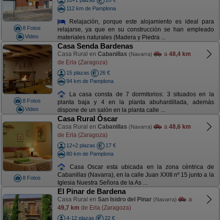
10+1 plazas
20 €
112 km de Pamplona
Relajación, porque este alojamiento es ideal para
8 Fotos
relajarse, ya que en su construcción se han empleado
Video
materiales naturales (Madera y Piedra ...
Casa Senda Bardenas
Casa Rural en
Cabanillas
a
48,4 km
(Navarra)
de Erla (Zaragoza)
15 plazas
26 €
94 km de Pamplona
La casa consta de 7 dormitorios: 3 situados en la
8 Fotos
planta baja y 4 en la planta abuhardillada, además
Video
dispone de un salón en la planta calle ...
Casa Rural Óscar
Casa Rural en
Cabanillas
a
48,6 km
(Navarra)
de Erla (Zaragoza)
12+2 plazas
17 €
80 km de Pamplona
Casa Oscar esta ubicada en la zona céntrica de
Cabanillas (Navarra), en la calle Juan XXIII nº 15 junto a la
8 Fotos
Iglesia Nuestra Señora de la As ...
El Pinar de Bardena
Casa Rural en
San Isidro del Pinar
a
(Navarra)
49,7 km
de Erla (Zaragoza)
4-12 plazas
22 €