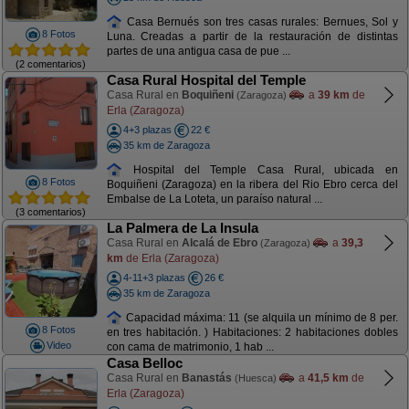
Casa Bernués son tres casas rurales: Bernues, Sol y
8 Fotos
Luna. Creadas a partir de la restauración de distintas
partes de una antigua casa de pue ...
(2 comentarios)
Casa Rural Hospital del Temple
Casa Rural en
Boquiñeni
a
39 km
de
(Zaragoza)
Erla (Zaragoza)
4+3 plazas
22 €
35 km de Zaragoza
Hospital del Temple Casa Rural, ubicada en
8 Fotos
Boquiñeni (Zaragoza) en la ribera del Rio Ebro cerca del
Embalse de La Loteta, un paraíso natural ...
(3 comentarios)
La Palmera de La Insula
Casa Rural en
Alcalá de Ebro
a
39,3
(Zaragoza)
km
de Erla (Zaragoza)
4-11+3 plazas
26 €
35 km de Zaragoza
Capacidad máxima: 11 (se alquila un mínimo de 8 per.
8 Fotos
en tres habitación. ) Habitaciones: 2 habitaciones dobles
Video
con cama de matrimonio, 1 hab ...
Casa Belloc
Casa Rural en
Banastás
a
41,5 km
de
(Huesca)
Erla (Zaragoza)