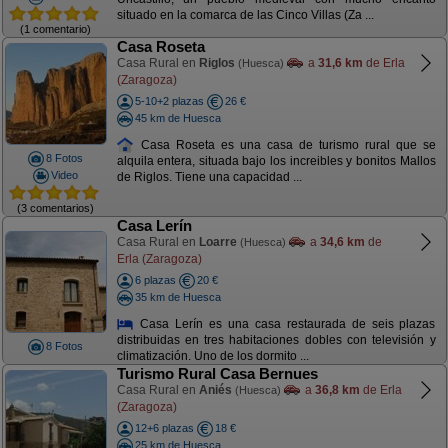
situado en la comarca de las Cinco Villas (Za ...
(1 comentario)
Casa Roseta
Casa Rural en
Riglos
a
31,6 km
de Erla
(Huesca)
(Zaragoza)
5-10+2 plazas
26 €
45 km de Huesca
Casa Roseta es una casa de turismo rural que se
8 Fotos
alquila entera, situada bajo los increibles y bonitos Mallos
Video
de Riglos. Tiene una capacidad ...
(3 comentarios)
Casa Lerín
Casa Rural en
Loarre
a
34,6 km
de
(Huesca)
Erla (Zaragoza)
6 plazas
20 €
35 km de Huesca
Casa Lerín es una casa restaurada de seis plazas
distribuidas en tres habitaciones dobles con televisión y
8 Fotos
climatización. Uno de los dormito ...
Turismo Rural Casa Bernues
Casa Rural en
Aniés
a
36,8 km
de Erla
(Huesca)
(Zaragoza)
12+6 plazas
18 €
25 km de Huesca