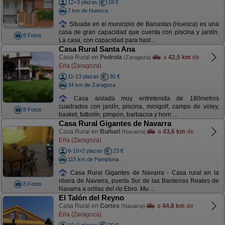
12+3 plazas
18 €
7 km de Huesca
Situada en el municipio de Banastas (Huesca) es una
casa de gran capacidad que cuenta con piscina y jardín.
8 Fotos
La casa, con capacidad para hast ...
Casa Rural Santa Ana
Casa Rural en
Pedrola
a
42,5 km
de
(Zaragoza)
Erla (Zaragoza)
11-13 plazas
30 €
34 km de Zaragoza
Casa aislada muy entretenida de 180metros
cuadrados con jardín, piscina, minigolf, campo de voley,
8 Fotos
basket, futbolín, pimpón, barbacoa y horn ...
Casa Rural Gigantes de Navarra
Casa Rural en
Buñuel
a
43,6 km
de
(Navarra)
Erla (Zaragoza)
6-10+2 plazas
23 €
115 km de Pamplona
Casa Rural Gigantes de Navarra - Casa rural en la
ribera de Navarra, puerta Sur de las Bardenas Reales de
8 Fotos
Navarra a orillas del río Ebro. Mu ...
El Talón del Reyno
Casa Rural en
Cortes
a
44,8 km
de
(Navarra)
Erla (Zaragoza)