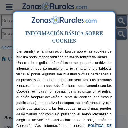
INFORMACIÓN BÁSICA SOBRE
COOKIES
Alojamientos
>
Aragón
>
Zaragoza
> Erla
Bienvenid@ a la información básica sobre las cookies de
Casas Rurales cerca de Erla
nuestro portal responsabilidad de
Mario Temprado Casas
.
Una cookie o galleta informática es un pequeño archivo de
información que se guarda en tu pc, smartphone o tablet al
visitar el portal. Algunas son nuestras y otras pertenecen a
empresas externas que nos prestan servicios. Las activadas
y necesarias para que todo funcione correctamente son las
Cookies Técnicas y no necesitan de tu autorización. Al pulsar
el botón
Aceptar
activarás el resto de cookies (analíticas y
Casa Rural Cuenta La Leyenda
rs.
6+4 pers.
publicitarias), personalizadas según tus preferencias y con
 €
35 €
Bulbuente (Zaragoza)
desde
publicidad ajustada a tus búsquedas. Estas últimas puedes
desactivarlas por completo pulsando el botón
Rechazar
o
Buscar
elegir su activación/desactivación desde “Configuración de
Cookies”. Más información en nuestra
POLÍTICA DE
Comunidades: