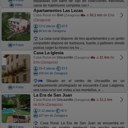
8 Fotos
equipadas con baño de lujo en colecciones francesas,
Video
cama de matrimonio completa con r ...
Apartamentos Las Lezas
Casa Rural en
Biel
a
30,1 km
de Erla
(Zaragoza)
(Zaragoza)
12+2 plazas
20 €
90 km de Zaragoza
La casa rural dispone de tres apartamentos y un jardin
conpartido dispone de barbacoa, huerto y gallinero donde
8 Fotos
podras coger tu mismo los hu ...
Casa La Iglesia
Casa Rural en
Uncastillo
a
31 km
de
(Zaragoza)
Erla (Zaragoza)
16+2 plazas
33 €
100 km de Zaragoza
Situado en el centro de Uncastillo en un
emplazamiento privilegiado se encuentra Casa Laiglesia,
8 Fotos
una casa rural con vistas a las montañas, a ...
La Era de San Juan
Casa Rural en
Uncastillo
a
31,1 km
(Zaragoza)
de Erla (Zaragoza)
2-12 plazas
40 €
107 km de Zaragoza
Casa Rural La Era de San Juan se encuentra en
8 Fotos
Uncastillo, un pueblo medieval con mucho encanto