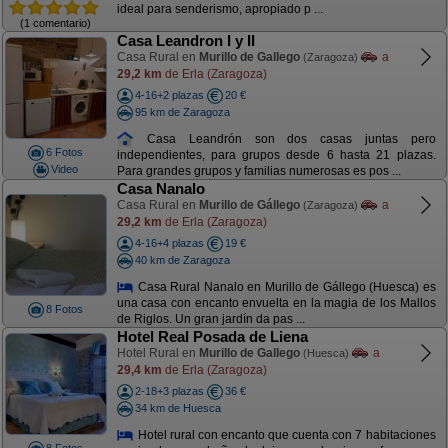
ideal para senderismo, apropiado p ...
(1 comentario)
Casa Leandron I y II
Casa Rural en
Murillo de Gallego
a
(Zaragoza)
29,2 km
de Erla (Zaragoza)
4-16+2 plazas
20 €
95 km de Zaragoza
Casa Leandrón son dos casas juntas pero
6 Fotos
independientes, para grupos desde 6 hasta 21 plazas.
Video
Para grandes grupos y familias numerosas es pos ...
Casa Nanalo
Casa Rural en
Murillo de Gállego
a
(Zaragoza)
29,2 km
de Erla (Zaragoza)
4-16+4 plazas
19 €
40 km de Zaragoza
Casa Rural Nanalo en Murillo de Gállego (Huesca) es
una casa con encanto envuelta en la magia de los Mallos
8 Fotos
de Riglos. Un gran jardín da pas ...
Hotel Real Posada de Liena
Hotel Rural en
Murillo de Gallego
a
(Huesca)
29,4 km
de Erla (Zaragoza)
2-18+3 plazas
36 €
34 km de Huesca
Hotel rural con encanto que cuenta con 7 habitaciones