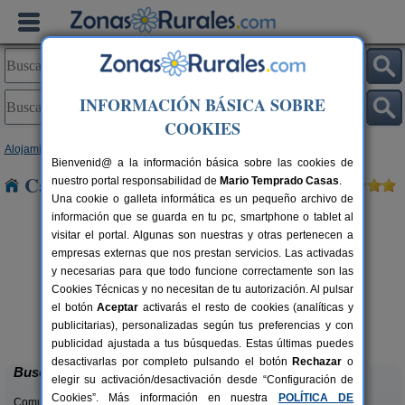
INFORMACIÓN BÁSICA SOBRE
COOKIES
Alojamientos
>
Aragón
>
Zaragoza
> Farasdues
Bienvenid@ a la información básica sobre las cookies de
Casas Rurales cerca de Farasdues
nuestro portal responsabilidad de
Mario Temprado Casas
.
Una cookie o galleta informática es un pequeño archivo de
información que se guarda en tu pc, smartphone o tablet al
visitar el portal. Algunas son nuestras y otras pertenecen a
empresas externas que nos prestan servicios. Las activadas
y necesarias para que todo funcione correctamente son las
Cookies Técnicas y no necesitan de tu autorización. Al pulsar
el botón
Aceptar
activarás el resto de cookies (analíticas y
Casa Rural Cuenta La Leyenda
rs.
6+4 pers.
publicitarias), personalizadas según tus preferencias y con
 €
35 €
Bulbuente (Zaragoza)
desde
publicidad ajustada a tus búsquedas. Estas últimas puedes
desactivarlas por completo pulsando el botón
Rechazar
o
Buscar
elegir su activación/desactivación desde “Configuración de
Cookies”. Más información en nuestra
POLÍTICA DE
Comunidades: