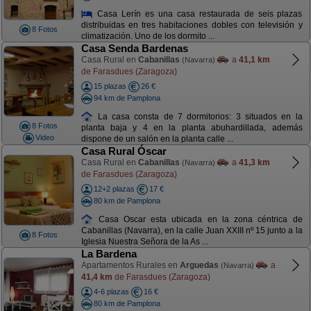
Casa Lerín es una casa restaurada de seis plazas
distribuidas en tres habitaciones dobles con televisión y
8 Fotos
climatización. Uno de los dormito ...
Casa Senda Bardenas
Casa Rural en
Cabanillas
a
41,1 km
(Navarra)
de Farasdues (Zaragoza)
15 plazas
26 €
94 km de Pamplona
La casa consta de 7 dormitorios: 3 situados en la
8 Fotos
planta baja y 4 en la planta abuhardillada, además
Video
dispone de un salón en la planta calle ...
Casa Rural Óscar
Casa Rural en
Cabanillas
a
41,3 km
(Navarra)
de Farasdues (Zaragoza)
12+2 plazas
17 €
80 km de Pamplona
Casa Oscar esta ubicada en la zona céntrica de
Cabanillas (Navarra), en la calle Juan XXIII nº 15 junto a la
8 Fotos
Iglesia Nuestra Señora de la As ...
La Bardena
Apartamentos Rurales en
Arguedas
a
(Navarra)
41,4 km
de Farasdues (Zaragoza)
4-6 plazas
16 €
80 km de Pamplona