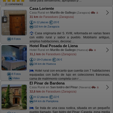
ideal para senderismo, apropiado p ...
(1 comentario)
Casa Loriente
Casa Rural en
Murillo de Gallego
a
(Zaragoza)
31 km
de Farasdues (Zaragoza)
6-12 plazas
20 €
110 km de Zaragoza
Casa originaria del S. XVIII, reformada en varias fases
con estilo rural y sabor a pueblo. Mobiliario antiguo,
8 Fotos
amplias habitaciones, decorac ...
Hotel Real Posada de Liena
Hotel Rural en
Murillo de Gallego
a
(Huesca)
31,1 km
de Farasdues (Zaragoza)
2-18+3 plazas
36 €
34 km de Huesca
Hotel rural con encanto que cuenta con 7 habitaciones
8 Fotos
equipadas con baño de lujo en colecciones francesas,
Video
cama de matrimonio completa con r ...
El Pinar de Bardena
Casa Rural en
San Isidro del Pinar
a
(Navarra)
32,6 km
de Farasdues (Zaragoza)
4-12 plazas
22 €
64 km de Pamplona
Se trata de una casa rustica, situada en un pequeño
pueblo llamado, San Isidro del Pinar- Caseda, zona media