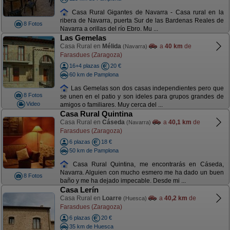
Casa Rural Gigantes de Navarra - Casa rural en la
ribera de Navarra, puerta Sur de las Bardenas Reales de
8 Fotos
Navarra a orillas del río Ebro. Mu ...
Las Gemelas
Casa Rural en
Mélida
a
40 km
de
(Navarra)
Farasdues (Zaragoza)
16+4 plazas
20 €
60 km de Pamplona
Las Gemelas son dos casas independientes pero que
8 Fotos
se unen en el patio y son ideles para grupos grandes de
Video
amigos o familiares. Muy cerca del ...
Casa Rural Quintina
Casa Rural en
Cáseda
a
40,1 km
de
(Navarra)
Farasdues (Zaragoza)
6 plazas
18 €
50 km de Pamplona
Casa Rural Quintina, me encontrarás en Cáseda,
Navarra. Alguien con mucho esmero me ha dado un buen
8 Fotos
baño y me ha dejado impecable. Desde mi ...
Casa Lerín
Casa Rural en
Loarre
a
40,2 km
de
(Huesca)
Farasdues (Zaragoza)
6 plazas
20 €
35 km de Huesca