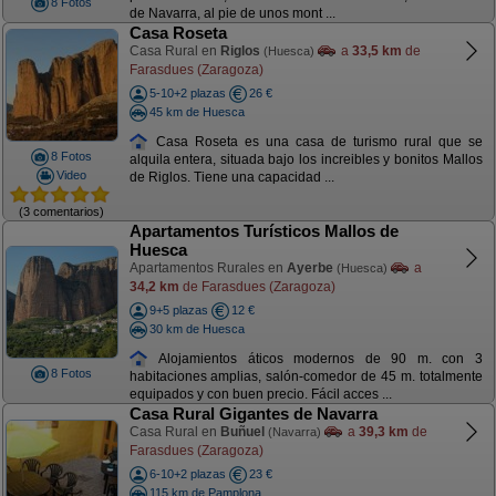
8 Fotos
de Navarra, al pie de unos mont ...
Casa Roseta
Casa Rural en
Riglos
a
33,5 km
de
(Huesca)
Farasdues (Zaragoza)
5-10+2 plazas
26 €
45 km de Huesca
Casa Roseta es una casa de turismo rural que se
8 Fotos
alquila entera, situada bajo los increibles y bonitos Mallos
Video
de Riglos. Tiene una capacidad ...
(3 comentarios)
Apartamentos Turísticos Mallos de
Huesca
Apartamentos Rurales en
Ayerbe
a
(Huesca)
34,2 km
de Farasdues (Zaragoza)
9+5 plazas
12 €
30 km de Huesca
Alojamientos áticos modernos de 90 m. con 3
8 Fotos
habitaciones amplias, salón-comedor de 45 m. totalmente
equipados y con buen precio. Fácil acces ...
Casa Rural Gigantes de Navarra
Casa Rural en
Buñuel
a
39,3 km
de
(Navarra)
Farasdues (Zaragoza)
6-10+2 plazas
23 €
115 km de Pamplona