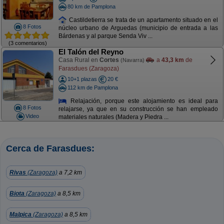
80 km de Pamplona
Castildetierra se trata de un apartamento situado en el
8 Fotos
núcleo urbano de Arguedas (municipio de entrada a las
Bárdenas y al parque Senda Viv ...
(3 comentarios)
El Talón del Reyno
Casa Rural en
Cortes
a
43,3 km
de
(Navarra)
Farasdues (Zaragoza)
10+1 plazas
20 €
112 km de Pamplona
Relajación, porque este alojamiento es ideal para
8 Fotos
relajarse, ya que en su construcción se han empleado
Video
materiales naturales (Madera y Piedra ...
Cerca de Farasdues:
Rivas
(Zaragoza)
a 7,2 km
Biota
(Zaragoza)
a 8,5 km
Malpica
(Zaragoza)
a 8,5 km