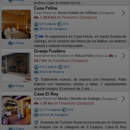
8 Fotos
podras coger tu mismo los hu ...
Casa Felisa
Casa Rural en
Santa Eulalia de Gállego
(Zaragoza)
a
28,6 km
de Farasdues (Zaragoza)
12+3 plazas
22 €
30 km de Zaragoza
Te esperamos en Casa Felisa, en Santa Eulalia de
Gállego, en el corazón del Reino de los Mallos, un entorno
8 Fotos
natural y cultural incomparable ...
Granja Fusilero
Apartamentos Rurales en
Biscarrués
a
(Huesca)
28,7 km
de Farasdues (Zaragoza)
2-4+1 plazas
18 €
34 km de Huesca
Totalmente nuevos, de madera con chimenea. Patio
exterior con barbacoa, mesas y sillas. 2 Apartamentos
8 Fotos
alquiler íntegro: El primero de 2 pla ...
Casa El Rey
Casa Rural en
Morán / Murillo de Gallego
(Zaragoza)
a
29 km
de Farasdues (Zaragoza)
12-17+4 plazas
23 €
110 km de Zaragoza
Vivienda de Turismo Rural reconocida por el Gobierno
de Aragón con la categoría de 3 Espigas. Casa El Rey
8 Fotos