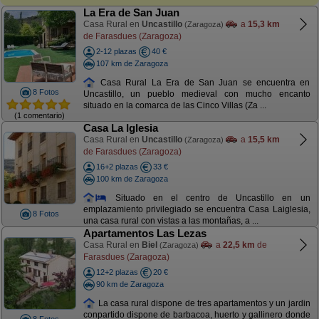
La Era de San Juan
Casa Rural en
Uncastillo
a
15,3 km
(Zaragoza)
de Farasdues (Zaragoza)
2-12 plazas
40 €
107 km de Zaragoza
Casa Rural La Era de San Juan se encuentra en
8 Fotos
Uncastillo, un pueblo medieval con mucho encanto
situado en la comarca de las Cinco Villas (Za ...
(1 comentario)
Casa La Iglesia
Casa Rural en
Uncastillo
a
15,5 km
(Zaragoza)
de Farasdues (Zaragoza)
16+2 plazas
33 €
100 km de Zaragoza
Situado en el centro de Uncastillo en un
emplazamiento privilegiado se encuentra Casa Laiglesia,
8 Fotos
una casa rural con vistas a las montañas, a ...
Apartamentos Las Lezas
Casa Rural en
Biel
a
22,5 km
de
(Zaragoza)
Farasdues (Zaragoza)
12+2 plazas
20 €
90 km de Zaragoza
La casa rural dispone de tres apartamentos y un jardin
conpartido dispone de barbacoa, huerto y gallinero donde