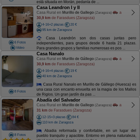
está situada en Morán, pedanía de ...
Casa Leandron I y II
Casa Rural en
Murillo de Gallego
a
(Zaragoza)
30,9 km
de Farasdues (Zaragoza)
4-16+2 plazas
20 €
95 km de Zaragoza
Casa Leandrón son dos casas juntas pero
6 Fotos
independientes, para grupos desde 6 hasta 21 plazas.
Video
Para grandes grupos y familias numerosas es pos ...
Casa Nanalo
Casa Rural en
Murillo de Gállego
a
(Zaragoza)
30,9 km
de Farasdues (Zaragoza)
4-16+4 plazas
19 €
40 km de Zaragoza
Casa Rural Nanalo en Murillo de Gállego (Huesca) es
una casa con encanto envuelta en la magia de los Mallos
8 Fotos
de Riglos. Un gran jardín da pas ...
Abadía del Salvador
Casa Rural en
Murillo de Gallego
a
(Zaragoza)
31 km
de Farasdues (Zaragoza)
12-15+3 plazas
84 €
110 km de Zaragoza
Abadia reformada y confortable, en un lugar del
8 Fotos
pueblo tranquilo y apacible. Entorno en plena naturaleza,