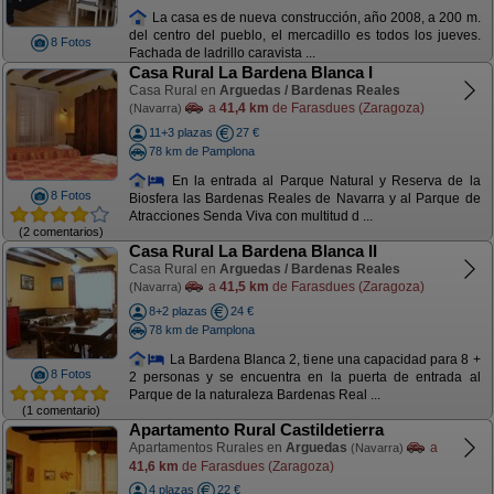
La casa es de nueva construcción, año 2008, a 200 m.
del centro del pueblo, el mercadillo es todos los jueves.
8 Fotos
Fachada de ladrillo caravista ...
Casa Rural La Bardena Blanca I
Casa Rural en
Arguedas / Bardenas Reales
a
41,4 km
de Farasdues (Zaragoza)
(Navarra)
11+3 plazas
27 €
78 km de Pamplona
En la entrada al Parque Natural y Reserva de la
8 Fotos
Biosfera las Bardenas Reales de Navarra y al Parque de
Atracciones Senda Viva con multitud d ...
(2 comentarios)
Casa Rural La Bardena Blanca II
Casa Rural en
Arguedas / Bardenas Reales
a
41,5 km
de Farasdues (Zaragoza)
(Navarra)
8+2 plazas
24 €
78 km de Pamplona
La Bardena Blanca 2, tiene una capacidad para 8 +
8 Fotos
2 personas y se encuentra en la puerta de entrada al
Parque de la naturaleza Bardenas Real ...
(1 comentario)
Apartamento Rural Castildetierra
Apartamentos Rurales en
Arguedas
a
(Navarra)
41,6 km
de Farasdues (Zaragoza)
4 plazas
22 €