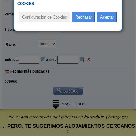
COOKIES
.
Provincias/Islas:
Tipo alquiler:
Plazas:
X
Entrada:
Salida:
Fechas más buscadas
pueblo:
MÁS FILTROS
No se han encontrado alojamientos en
Farasdues
(Zaragoza)
... PERO, TE SUGERIMOS ALOJAMIENTOS CERCANOS
: