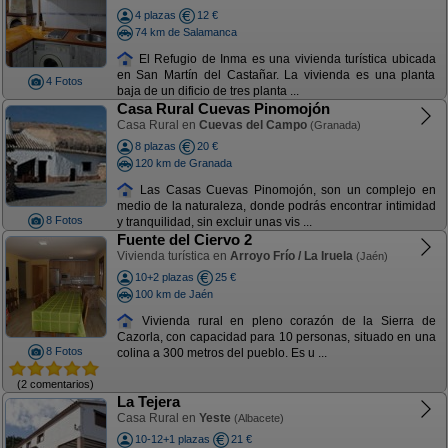
4 plazas
12 €
74 km de Salamanca
El Refugio de Inma es una vivienda turística ubicada
en San Martín del Castañar. La vivienda es una planta
4 Fotos
baja de un dificio de tres planta ...
Casa Rural Cuevas Pinomojón
Casa Rural en
Cuevas del Campo
(Granada)
8 plazas
20 €
120 km de Granada
Las Casas Cuevas Pinomojón, son un complejo en
medio de la naturaleza, donde podrás encontrar intimidad
8 Fotos
y tranquilidad, sin excluir unas vis ...
Fuente del Ciervo 2
Vivienda turística en
Arroyo Frío / La Iruela
(Jaén)
10+2 plazas
25 €
100 km de Jaén
Vivienda rural en pleno corazón de la Sierra de
Cazorla, con capacidad para 10 personas, situado en una
8 Fotos
colina a 300 metros del pueblo. Es u ...
(2 comentarios)
La Tejera
Casa Rural en
Yeste
(Albacete)
10-12+1 plazas
21 €