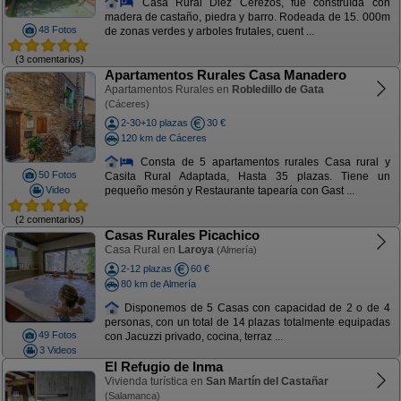
Casa Rural Diez Cerezos, fue construída con
madera de castaño, piedra y barro. Rodeada de 15. 000m
48 Fotos
de zonas verdes y arboles frutales, cuent ...
(3 comentarios)
Apartamentos Rurales Casa Manadero
Apartamentos Rurales en
Robledillo de Gata
(Cáceres)
2-30+10 plazas
30 €
120 km de Cáceres
Consta de 5 apartamentos rurales Casa rural y
50 Fotos
Casita Rural Adaptada, Hasta 35 plazas. Tiene un
Video
pequeño mesón y Restaurante tapearía con Gast ...
(2 comentarios)
Casas Rurales Picachico
Casa Rural en
Laroya
(Almería)
2-12 plazas
60 €
80 km de Almería
Disponemos de 5 Casas con capacidad de 2 o de 4
personas, con un total de 14 plazas totalmente equipadas
49 Fotos
con Jacuzzi privado, cocina, terraz ...
3 Videos
El Refugio de Inma
Vivienda turística en
San Martín del Castañar
(Salamanca)