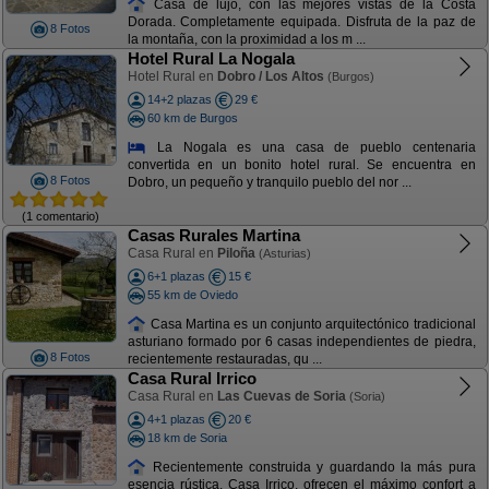
Casa de lujo, con las mejores vistas de la Costa
Dorada. Completamente equipada. Disfruta de la paz de
8 Fotos
la montaña, con la proximidad a los m ...
Hotel Rural La Nogala
Hotel Rural en
Dobro / Los Altos
(Burgos)
14+2 plazas
29 €
60 km de Burgos
La Nogala es una casa de pueblo centenaria
convertida en un bonito hotel rural. Se encuentra en
8 Fotos
Dobro, un pequeño y tranquilo pueblo del nor ...
(1 comentario)
Casas Rurales Martina
Casa Rural en
Piloña
(Asturias)
6+1 plazas
15 €
55 km de Oviedo
Casa Martina es un conjunto arquitectónico tradicional
asturiano formado por 6 casas independientes de piedra,
8 Fotos
recientemente restauradas, qu ...
Casa Rural Irrico
Casa Rural en
Las Cuevas de Soria
(Soria)
4+1 plazas
20 €
18 km de Soria
Recientemente construida y guardando la más pura
esencia rústica. Casa Irrico, ofrecen el máximo confort a