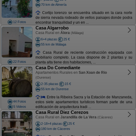
70 km de Almería
Cortijo lorenzo se encuentra situado en la cara norte
de sierra nevada rodeado de vellos paisajes donde podra
12 Fotos
encontrar tranquilidad y un en ...
Casa Algarrobo
Casa Rural en
Álora
(Málaga)
6+4 plazas
25 €
55 km de Málaga
Casa Rural de reciente construcción equipada con
mobiliario completo. La casa dispone de 2 plantas y su
22 Fotos
planta alta tiene dos habitaciones, ...
Casa Do Comediante
Apartamentos Rurales en
San Xoan de Rio
(Ourense)
2-35 plazas
15 €
55 km de Ourense
Entre la Ribeira Sacra y la Estación de Manzaneda,
44 Fotos
estos siete apartamentos turísticos forman parte de una
5 Videos
edificación de arquitectura tradi ...
Casa Rural Diez Cerezos
Casa Rural en
Jarandilla de La Vera
(Cáceres)
2-18+4 plazas
25 €
180 km de Cáceres