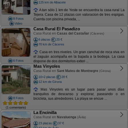
125 km de Albacete
A tan sólo 1 km de Yeste se encuentra la casa rural La
Tejera. Casa de 12 plazas con valoracion de tres espigas.
8 Fotos
Cuenta con piscina privada, ...
Video
Casa Rural El Pasadizo
Casa Rural en
Casas del Castañar
(Cáceres)
6 plazas
20 €
70 km de Cáceres
Casa en tres niveles. Un gran canchal de roca viva en
el zaguán acompaña en la bajada a la bodega. La casa
6 Fotos
dispone de dos dormitorios exteri ...
Mas Vinyoles
Casa Rural en
Sant Mateu de Montnegre
(Girona)
10+2 plazas
28 €
12 km de Girona
Mas Vinyoles es un lugar para pasar unos días
tranquilos de descanso y explorar, paseando o en
8 Fotos
bicicleta, sus alrededores. La playa se encue ...
(1 comentario)
La Encinilla
Casa Rural en
Navaluenga
(Ávila)
23 plazas
37 €
42 km de Ávila