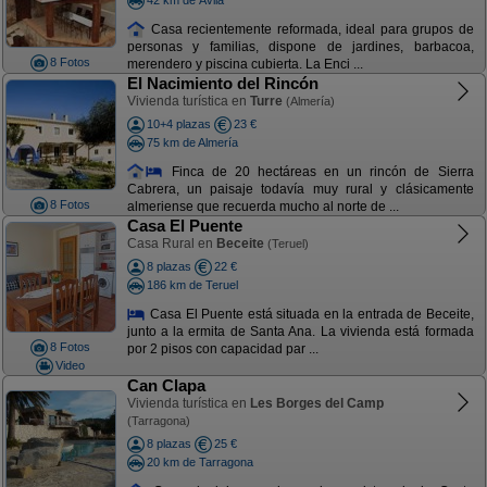
Casa recientemente reformada, ideal para grupos de
personas y familias, dispone de jardines, barbacoa,
8 Fotos
merendero y piscina cubierta. La Enci ...
El Nacimiento del Rincón
Vivienda turística en
Turre
(Almería)
10+4 plazas
23 €
75 km de Almería
Finca de 20 hectáreas en un rincón de Sierra
Cabrera, un paisaje todavía muy rural y clásicamente
8 Fotos
almeriense que recuerda mucho al norte de ...
Casa El Puente
Casa Rural en
Beceite
(Teruel)
8 plazas
22 €
186 km de Teruel
Casa El Puente está situada en la entrada de Beceite,
junto a la ermita de Santa Ana. La vivienda está formada
8 Fotos
por 2 pisos con capacidad par ...
Video
Can Clapa
Vivienda turística en
Les Borges del Camp
(Tarragona)
8 plazas
25 €
20 km de Tarragona