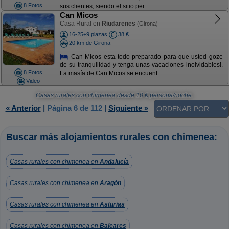
8 Fotos
sus clientes, siendo el sitio per ...
Can Micos
Casa Rural en
Riudarenes
(Girona)
16-25+9 plazas
38 €
20 km de Girona
Can Micos esta todo preparado para que usted goze
de su tranquilidad y tenga unas vacaciones inolvidables!.
8 Fotos
La masía de Can Micos se encuent ...
Video
Casas rurales con chimenea
desde
10
€ persona/noche.
« Anterior
|
Página 6 de 112
|
Siguiente »
Buscar más alojamientos rurales con chimenea:
Casas rurales con chimenea en
Andalucía
Casas rurales con chimenea en
Aragón
Casas rurales con chimenea en
Asturias
Casas rurales con chimenea en
Baleares