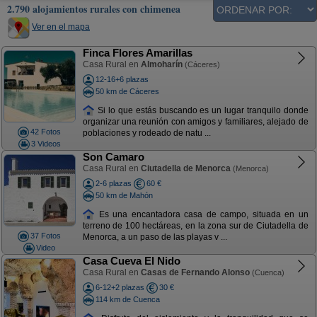
2.790 alojamientos rurales con chimenea
Ver en el mapa
Finca Flores Amarillas
Casa Rural en
Almoharín
(Cáceres)
12-16+6 plazas
50 km de Cáceres
Si lo que estás buscando es un lugar tranquilo donde
organizar una reunión con amigos y familiares, alejado de
42 Fotos
poblaciones y rodeado de natu ...
3 Videos
Son Camaro
Casa Rural en
Ciutadella de Menorca
(Menorca)
2-6 plazas
60 €
50 km de Mahón
Es una encantadora casa de campo, situada en un
terreno de 100 hectáreas, en la zona sur de Ciutadella de
37 Fotos
Menorca, a un paso de las playas v ...
Video
Casa Cueva El Nido
Casa Rural en
Casas de Fernando Alonso
(Cuenca)
6-12+2 plazas
30 €
114 km de Cuenca