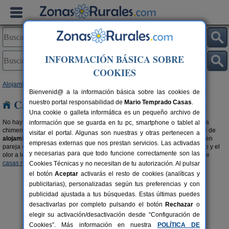
INFORMACIÓN BÁSICA SOBRE
COOKIES
Alojamientos
> Casa rurales con chimenea
Bienvenid@ a la información básica sobre las cookies de
Casas rurales con chimenea
nuestro portal responsabilidad de
Mario Temprado Casas
.
Una cookie o galleta informática es un pequeño archivo de
No hay nada más romántico y cálido que pasar una velada al calor de una
información que se guarda en tu pc, smartphone o tablet al
chimenea. Escapa del mundanal ruido y descubre la gran oferta existente de
visitar el portal. Algunas son nuestras y otras pertenecen a
alojamientos rurales con chimenea
. Disfruta del momento, con amigos, en
empresas externas que nos prestan servicios. Las activadas
pareja o en familia. Opta por unas vacaciones diferentes al calor del fuego y el
y necesarias para que todo funcione correctamente son las
olor a leña del campo. También te recomendamos visitar esta selección de
casas rurales en la montaña
y
casas rurales en el campo
.
Cookies Técnicas y no necesitan de tu autorización. Al pulsar
el botón
Aceptar
activarás el resto de cookies (analíticas y
publicitarias), personalizadas según tus preferencias y con
publicidad ajustada a tus búsquedas. Estas últimas puedes
desactivarlas por completo pulsando el botón
Rechazar
o
elegir su activación/desactivación desde “Configuración de
Cookies”. Más información en nuestra
POLÍTICA DE