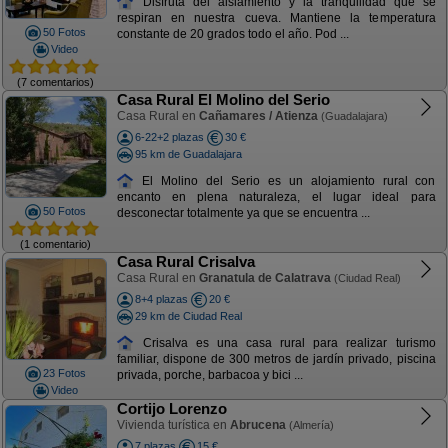
Disfruta del aislamiento y la tranquilidad que se
respiran en nuestra cueva. Mantiene la temperatura
50 Fotos
constante de 20 grados todo el año. Pod ...
Video
(7 comentarios)
Casa Rural El Molino del Serio
Casa Rural en
Cañamares / Atienza
(Guadalajara)
6-22+2 plazas
30 €
95 km de Guadalajara
El Molino del Serio es un alojamiento rural con
encanto en plena naturaleza, el lugar ideal para
50 Fotos
desconectar totalmente ya que se encuentra ...
(1 comentario)
Casa Rural Crisalva
Casa Rural en
Granatula de Calatrava
(Ciudad Real)
8+4 plazas
20 €
29 km de Ciudad Real
Crisalva es una casa rural para realizar turismo
familiar, dispone de 300 metros de jardín privado, piscina
23 Fotos
privada, porche, barbacoa y bici ...
Video
Cortijo Lorenzo
Vivienda turística en
Abrucena
(Almería)
7 plazas
15 €