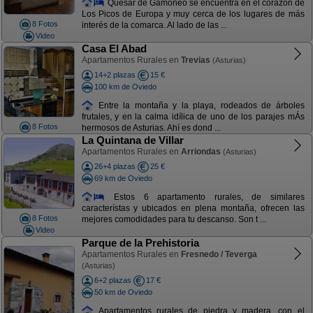
Quesar de Gamoneo se encuentra en el corazón de
Los Picos de Europa y muy cerca de los lugares de más
8 Fotos
interés de la comarca. Al lado de las ...
Video
Casa El Abad
Apartamentos Rurales en
Trevias
(Asturias)
14+2 plazas
15 €
100 km de Oviedo
Entre la montaña y la playa, rodeados de árboles
frutales, y en la calma idílica de uno de los parajes mÁs
8 Fotos
hermosos de Asturias. Ahí es dond ...
La Quintana de Villar
Apartamentos Rurales en
Arriondas
(Asturias)
26+4 plazas
25 €
69 km de Oviedo
Estos 6 apartamento rurales, de similares
característas y ubicados en plena montaña, ofrecen las
8 Fotos
mejores comodidades para tu descanso. Son t ...
Video
Parque de la Prehistoria
Apartamentos Rurales en
Fresnedo / Teverga
(Asturias)
6+2 plazas
17 €
50 km de Oviedo
Apartamentos rurales de piedra y madera, con el