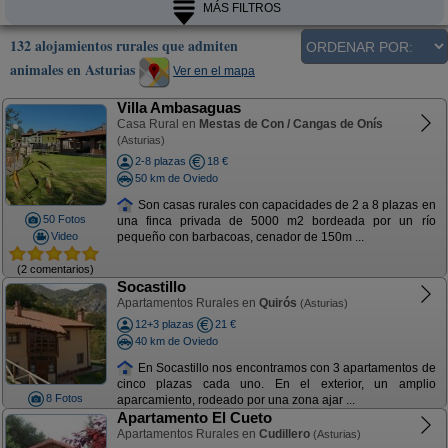
MÁS FILTROS
132 alojamientos rurales que admiten
animales en Asturias
Ver en el mapa
Villa Ambasaguas
Casa Rural en
Mestas de Con / Cangas de Onís
(Asturias)
2-8 plazas
18 €
50 km de Oviedo
Son casas rurales con capacidades de 2 a 8 plazas en
50 Fotos
una finca privada de 5000 m2 bordeada por un río
Video
pequeño con barbacoas, cenador de 150m ...
(2 comentarios)
Socastillo
Apartamentos Rurales en
Quirós
(Asturias)
12+3 plazas
21 €
40 km de Oviedo
En Socastillo nos encontramos con 3 apartamentos de
cinco plazas cada uno. En el exterior, un amplio
8 Fotos
aparcamiento, rodeado por una zona ajar ...
Apartamento El Cueto
Apartamentos Rurales en
Cudillero
(Asturias)