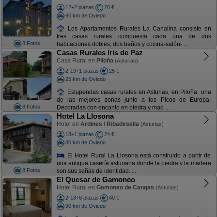
12+2 plazas
20 €
60 km de Oviedo
Los Apartamentos Rurales La Canalina consiste en
tres casas rurales compuesta cada una de dos
8 Fotos
habitaciones dobles, dos baños y cocina-salón- ...
Casas Rurales Iris de Paz
Casa Rural en
Piloña
(Asturias)
2-19+1 plazas
25 €
25 km de Oviedo
Estupendas casas rurales en Asturias, en Piloña, una
de las mejores zonas junto a los Picos de Europa.
8 Fotos
Decoradas con encanto en piedra y mad ...
Hotel La Llosona
Hotel en
Ardines / Ribadesella
(Asturias)
18+1 plazas
24 €
80 km de Oviedo
El Hotel Rural La Llosona está construido a partir de
una antigua casería asturiana donde la piedra y la madera
8 Fotos
son sus señas de identidad. ...
El Quesar de Gamoneo
Hotel Rural en
Gamoneo de Cangas
(Asturias)
2-18+6 plazas
40 €
90 km de Oviedo