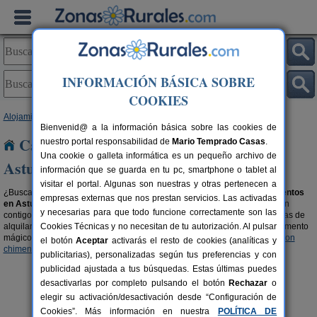
INFORMACIÓN BÁSICA SOBRE
COOKIES
Alojamientos
>
Casas rurales que admiten animales
> Asturias
Bienvenid@ a la información básica sobre las cookies de
Casas rurales que admiten animales en
nuestro portal responsabilidad de
Mario Temprado Casas
.
Una cookie o galleta informática es un pequeño archivo de
Asturias
información que se guarda en tu pc, smartphone o tablet al
visitar el portal. Algunas son nuestras y otras pertenecen a
¿Buscas casas rurales que admiten animales? Aquí encontrarás
alojamientos
empresas externas que nos prestan servicios. Las activadas
en Asturias que aceptan mascotas
, son parte de la familia y por ello, van
y necesarias para que todo funcione correctamente son las
contigo de vacaciones. También tienen derecho de disfrutar de las ventajas de
alquilar una casa rural y de los encantos del entorno. ¿Te imaginas el momento
Cookies Técnicas y no necesitan de tu autorización. Al pulsar
mágico con tu mascota al lado de la chimena?, encuentra
casas rurales con
el botón
Aceptar
activarás el resto de cookies (analíticas y
chimenea en Asturias
y filtra por las que admitan animales.
publicitarias), personalizadas según tus preferencias y con
publicidad ajustada a tus búsquedas. Estas últimas puedes
desactivarlas por completo pulsando el botón
Rechazar
o
elegir su activación/desactivación desde “Configuración de
Cookies”. Más información en nuestra
POLÍTICA DE