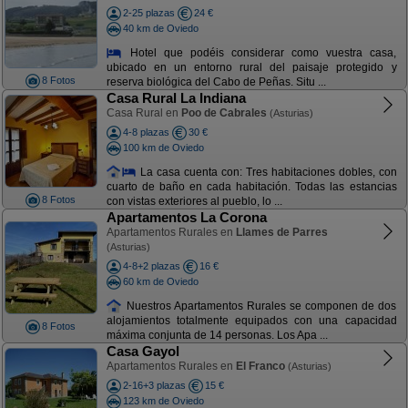
2-25 plazas
24 €
40 km de Oviedo
Hotel que podéis considerar como vuestra casa,
ubicado en un entorno rural del paisaje protegido y
8 Fotos
reserva biológica del Cabo de Peñas. Situ ...
Casa Rural La Indiana
Casa Rural en
Poo de Cabrales
(Asturias)
4-8 plazas
30 €
100 km de Oviedo
La casa cuenta con: Tres habitaciones dobles, con
cuarto de baño en cada habitación. Todas las estancias
8 Fotos
con vistas exteriores al pueblo, lo ...
Apartamentos La Corona
Apartamentos Rurales en
Llames de Parres
(Asturias)
4-8+2 plazas
16 €
60 km de Oviedo
Nuestros Apartamentos Rurales se componen de dos
alojamientos totalmente equipados con una capacidad
8 Fotos
máxima conjunta de 14 personas. Los Apa ...
Casa Gayol
Apartamentos Rurales en
El Franco
(Asturias)
2-16+3 plazas
15 €
123 km de Oviedo