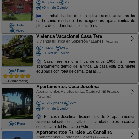
8+3 plazas
25 €
65 km de Oviedo
La rehabilitación de una típica casería asturiana ha
dado como resultado dos acogedores apartamentos de
6 Fotos
piedra de un dormitorio, con salón-c ...
Video
Vivienda Vacacional Casa Tere
Vivienda turística en
Soberrón / LLanes
(Asturias)
4 plazas
24 €
100 km de Oviedo
Casa Tere, es una finca de unos 1000 m2. Tiene
aparcamiento dentro de la finca. La casa está totalmente
8 Fotos
equipada con ropa de cama, toallas, ...
(1 comentario)
Apartamentos Casa Josefina
Apartamentos Rurales en
La Caridad / El Franco
(Asturias)
4-12+2 plazas
22 €
94 km de Oviedo
En casa Josefina disponemos de 3 apartamentos
turísticos situados en la villa de la caridad que es la capital
8 Fotos
del concejo del Franco en Astu ...
Apartamentos Rurales La Canalina
Apartamentos Rurales en
Llanes
(Asturias)