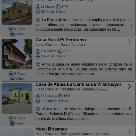
Casa Rural en
Arriondas
(Asturias)
11 plazas
17 €
65 km de Oviedo
La Rectoral Arriondas es una amplia casa de 3 plantas
con diferentes estancias muy luminosas y
8 Fotos
cuidadosamente decoradas. Su capacidad es de ...
Video
Casa Rural El Pedrueco
Casa Rural en
Nava
(Asturias)
2-6 plazas
26 €
30 km de Oviedo
Antigua casa de aldea Asturiana en el corazón de la
Comarca de la Sidra. Es una casa de turismo rural de
8 Fotos
alquiler íntegro con capacidad para ...
Video
Casa de Aldea La Cantina de Villarmayor
Casa Rural en
Grandas de Salime
(Asturias)
4+1 plazas
16 €
140 km de Oviedo
Casa rural de alquiler integro con encanto en El
Parque Histórico Del Navía. Situada en plena naturaleza y
8 Fotos
dentro de la última etapa asturia ...
Video
Hotel Brisamar
Hotel Rural en
Bañugues / Luanco
(Asturias)