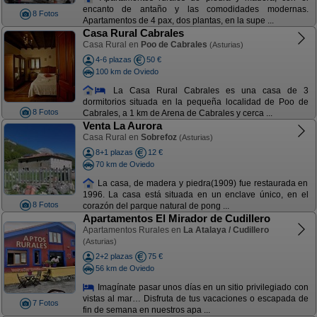
encanto de antaño y las comodidades modernas.
8 Fotos
Apartamentos de 4 pax, dos plantas, en la supe ...
Casa Rural Cabrales
Casa Rural en
Poo de Cabrales
(Asturias)
4-6 plazas
50 €
100 km de Oviedo
La Casa Rural Cabrales es una casa de 3
dormitorios situada en la pequeña localidad de Poo de
8 Fotos
Cabrales, a 1 km de Arena de Cabrales y cerca ...
Venta La Aurora
Casa Rural en
Sobrefoz
(Asturias)
8+1 plazas
12 €
70 km de Oviedo
La casa, de madera y piedra(1909) fue restaurada en
1996. La casa está situada en un enclave único, en el
8 Fotos
corazón del parque natural de pong ...
Apartamentos El Mirador de Cudillero
Apartamentos Rurales en
La Atalaya / Cudillero
(Asturias)
2+2 plazas
75 €
56 km de Oviedo
Imagínate pasar unos días en un sitio privilegiado con
vistas al mar… Disfruta de tus vacaciones o escapada de
7 Fotos
fin de semana en nuestros apa ...