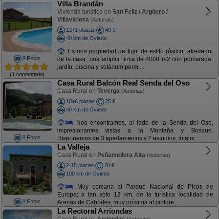
Villa Brandán
Vivienda turística en
San Feliz / Argüero /
Villaviciosa
(Asturias)
12+1 plazas
40 €
40 km de Oviedo
Es una propiedad de lujo, de estilo rústico, alrededor
8 Fotos
de la casa, una amplia finca de 4000 m2 con pomarada,
jardín, piscina y solárium perm ...
(1 comentario)
Casa Rural Balcón Real Senda del Oso
Casa Rural en
Teverga
(Asturias)
18+6 plazas
25 €
40 km de Oviedo
Nos encontramos, al lado de la Senda del Oso,
impresionantes vistas a la Montaña y Bosque.
8 Fotos
Disponemos de 3 apartamentos y 2 estudios, totalm ...
La Valleja
Casa Rural en
Peñamellera Alta
(Asturias)
2-15 plazas
20 €
100 km de Oviedo
Muy cercana al Parque Nacional de Picos de
Europa; a tan sólo 12 km. de la turística localidad de
8 Fotos
Arenas de Cabrales, muy próxima al pintore ...
La Rectoral Arriondas