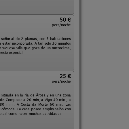
50 €
pers/noche
señorial de 2 plantas, con 5 habitaciones
 estar incorporada. A tan solo 30 minutos
avillosa villa que goza de un microclima,
recio especial.
25 €
pers/noche
 situada en la ría de Ärosa y en una zona
go de Compostela 20 min, a Vigo 40 min., a
 80 min., A Costa da Morte 60 min. Las
 y cómoda. La casa posee amplio salón con
no así como hacer muchas actividades.