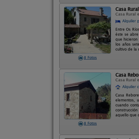
Casa Rural
Casa Rural 
Alquiler 
Entre Os Ríos
éste se abre
que hicieron
los años set
cultivo de la
8 Fotos
Casa Rebo
Casa Rural 
Alquiler 
Casa Rebored
elementos, u
cuando cont
construcció
aquello que
8 Fotos