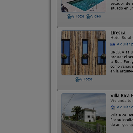
secador de 
situado en un
8 Fotos
Video
Liresca
Hotel Rural
Alquiler 
LIRESCA es u
prestar el se
la Ruta Pere
como varias 
en la arquit
8 Fotos
Villa Rica
Vivienda tur
Alquiler 
Villa Rica H
Por su locali
de amigos qu