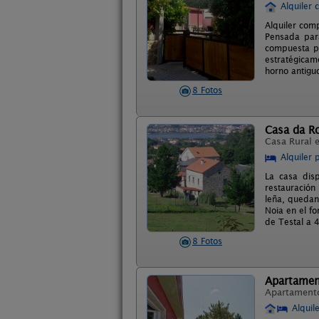
Alquiler 
Alquiler comp
Pensada para
compuesta po
estratégicam
horno antigu
8 Fotos
Casa da R
Casa Rural 
Alquiler 
La casa disp
restauración
leña, quedan
Noia en el fo
de Testal a 
8 Fotos
Apartament
Apartament
Alquil