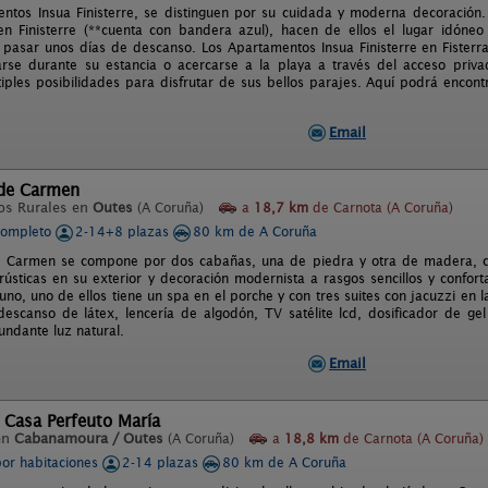
ntos Insua Finisterre, se distinguen por su cuidada y moderna decoración. S
en Finisterre (**cuenta con bandera azul), hacen de ellos el lugar idóneo
pasar unos días de descanso. Los Apartamentos Insua Finisterre en Fisterr
rse durante su estancia o acercarse a la playa a través del acceso priv
ltiples posibilidades para disfrutar de sus bellos parajes. Aquí podrá enco
Email
de Carmen
os Rurales en
Outes
(A Coruña)
a
18,7 km
de Carnota (A Coruña)
completo
2-14+8 plazas
80 km de A Coruña
 Carmen se compone por dos cabañas, una de piedra y otra de madera, com
rústicas en su exterior y decoración modernista a rasgos sencillos y confo
no, uno de ellos tiene un spa en el porche y con tres suites con jacuzzi en l
escanso de látex, lencería de algodón, TV satélite lcd, dosificador de ge
bundante luz natural.
Email
 Casa Perfeuto María
en
Cabanamoura / Outes
(A Coruña)
a
18,8 km
de Carnota (A Coruña)
por habitaciones
2-14 plazas
80 km de A Coruña