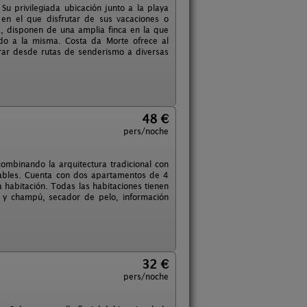
u privilegiada ubicación junto a la playa
 en el que disfrutar de sus vacaciones o
a, disponen de una amplia finca en la que
ado a la misma. Costa da Morte ofrece al
ntrar desde rutas de senderismo a diversas
48 €
pers/noche
binando la arquitectura tradicional con
rtables. Cuenta con dos apartamentos de 4
a habitación. Todas las habitaciones tienen
l y champú, secador de pelo, información
32 €
pers/noche