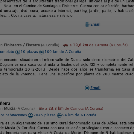
epresentativa de la arquitectura tradicional gallega, ubicada al pié de un Castro
- Noia, en el Camino de Santiago a Finisterre. Cuenta con calefacción, barba
dromasaje, dvd, cuna, acceso a internet, parking, jardín, patio, tv habitació
iles,... Cocina casera, naturaleza y silencio.
Email
en
Finisterre / Fisterra
(A Coruña)
a
19,6 km
de Carnota (A Coruña)
completo
10 plazas
100 km de A Coruña
n encanto, situado en el mítico valle de Duio a solo cinco kilometros del Cab
 Dugium es una casa construida a finales del siglo XIX y completamente re
 la temporada 2012-2013. Desde hace dos años se transforma en Casa de T
mpleto de la vivienda. Tiene una superficie por planta de 200 metros cu
Email
ñeira
en
Muxía
(A Coruña)
a
23,3 km
de Carnota (A Coruña)
por habitaciones
20+5 plazas
94 km de A Coruña
ira es un alojamiento de Turismo Rural denominado Casa de Aldea, está situ
de Muxía (A Coruña). Cuenta con una situación privilegiada con el contacto d
ás importantes para visitar A Costa da Morte. Dispone de 9 habitaciones c