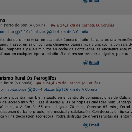
Email
ina
en
Porto do Son
(A Coruña)
a
24,3 km
de Carnota (A Coruña)
completo
2-10+1 plazas
144 km de A Coruña
ico donde desconectar en cualquier época del año. La casa es una mansión 
años, 1 aseo, un salón con una chimenea panorámica y una cocina con sala de
de Compostela y a 40 minutos en coche de Pontevedra, se encuentra esta mar
sfrutar en cualquier época del año. Si quieres sorprender a alguien, pide tu p
Email
rismo Rural Os Petroglifos
en
Boiro
(A Coruña)
a
24,4 km
de Carnota (A Coruña)
por habitaciones
20+4 plazas
126 km de A Coruña
to se encuentra muy bien situado en el centro de comunicaciónes de Galicia,
y de acceso muy facil. Las distacias a las principales ciudades son: Santia
30 min., a A Coruña 65 min., Lugo a 70 min., Ourense 85 min., Ferrol
 disponen de baño propio, hilo musical y calefacción. Con decoración típica
ica y una decoración acogedora. Podrá disfrutar de diversas vistas del entor
Email