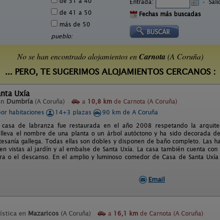
de 31 a 40
Entrada:
-
Sal
de 41 a 50
Fechas más buscadas
más de 50
pueblo:
No se han encontrado alojamientos en
Carnota
(A Coruña)
... PERO, TE SUGERIMOS ALOJAMIENTOS CERCANOS :
nta Uxía
en
Dumbría
(A Coruña)
a
10,8 km
de Carnota (A Coruña)
por habitaciones
14+3 plazas
90 km de A Coruña
a casa de labranza fue restaurada en el año 2008 respetando la arquitec
 lleva el nombre de una planta o un árbol autóctono y ha sido decorada de
tesanía gallega. Todas ellas son dobles y disponen de baño completo. Las ha
cen vistas al jardín y al embalse de Santa Uxía. La casa también cuenta con
ura o el descanso. En el amplio y luminoso comedor de Casa de Santa Uxía
.
Email
ística en
Mazaricos
(A Coruña)
a
16,1 km
de Carnota (A Coruña)