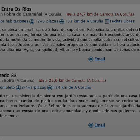
 Entre Os Ríos
en
Pobra do Caramiñal
(A Coruña)
a
24,7 km
de Carnota (A Coruña)
por habitaciones
12+3 plazas
133 km de A Coruña
Fechas Libres
 se ubica en una finca de 5 has. de superficie. Está situada a orillas del r
 en dos brazos, formando una isla. La casa, de más de trescientos años d
 de la molienda su medio de vida, actividad que simultaneaban con el cultiv
enta fue adquirida por sus actuales propietarios que cuidan la flora autócto
 uva albariña. Agua, tranquilidad, Albariño y buena comida son las señas de i
Email
redo 33
en
Boiro
(A Coruña)
a
25,6 km
de Carnota (A Coruña)
completo
3-4+2 plazas
124 km de A Coruña
o es una vivienda de piedra con jardín restaurada a partir de una casa fa
na horno exterior de piedra con lareira donde antiguamente se cocinaba 
amos con invitados. Casa Reboredo consta ademas de la zona ajardinad
n anexa que consta de una cocina amueblada y donde ademas podemos uti
 deseemos.
Email