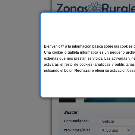
Busca por alojamiento
Alojamientos
>
Galicia
>
A Coruña
> Carnota
Casas Rurales cerca
Bienvenid@ a la información básica sobre las cookies 
Una cookie o galleta informática es un pequeño archiv
externas que nos prestan servicios. Las activadas y n
activarás el resto de cookies (analíticas y publicita
pulsando el botón
Rechazar
o elegir su activación/de
Blanco
A Curiscada
10+4 pers.
7+
27 €
uña)
Arzúa (A Coruña)
desde
desd
Buscar
Comunidades:
Provincias/Islas: