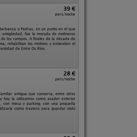
39 €
pers/noche
ío Barbanza o Pedras, en un punto en el que
e antigüedad, fue la morada de molineros
o de los campos. A finales de la década de
na, rehabilitan los molinos y extienden el
dentidad de Entre Os Ríos.
28 €
pers/noche
miliar antigua que conserva, entre otros
y hoy la utilizamos como asador exterior
a, con mesa y parking, con una pequeña
lizarla como trastero para guardar todo