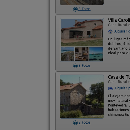
8 Fotos
Villa Carol
Casa Rural 
Alquiler 
Un lugar mág
doblres, 4 b
de Santiago 
ideal para di
8 Fotos
Casa de Tu
Casa Rural 
Alquiler 
El alojamien
muy natural 
Pontevedra 
habitaciones
chimenea típ
8 Fotos