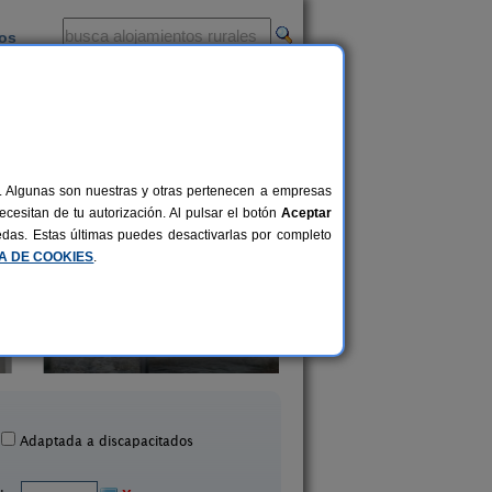
ios
-
al. Algunas son nuestras y otras pertenecen a empresas
cesitan de tu autorización. Al pulsar el botón
Aceptar
uedas. Estas últimas puedes desactivarlas por completo
CA DE COOKIES
.
Casas Lamelas
Casa Rural Costa Da
6-8 pers.
27 €
Cambre (A Coruña)
Carral (A Coruña)
desde
Adaptada a discapacitados