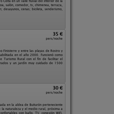
 Celta en un valle fluvial del interior de la
coa, salón, comedor, tv, chimenea, terraza,
n; desayunos, cenas; bicileta, senderismo,
35 €
pers/noche
o Finisterre y entre las playas de Rostro y
habilitada en el año 2000. Funcionó como
urismo Rural con el fin de facilitar el
adrados y un jardín muy cuidado de 1500
30 €
pers/noche
ada en la aldea de Buiturón perteneciente
e la naturaleza y el medio rural, próxima a
onfortables con baño, TV, conexión WiFi,