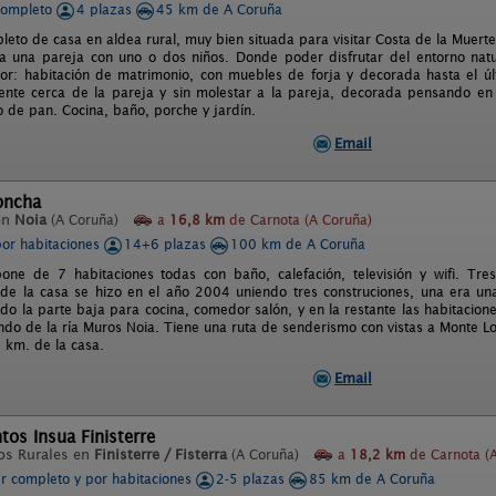
completo
4 plazas
45 km de A Coruña
leto de casa en aldea rural, muy bien situada para visitar Costa de la Muert
 una pareja con uno o dos niños. Donde poder disfrutar del entorno natur
r: habitación de matrimonio, con muebles de forja y decorada hasta el últ
ente cerca de la pareja y sin molestar a la pareja, decorada pensando en lo
o de pan. Cocina, baño, porche y jardín.
Email
oncha
en
Noia
(A Coruña)
a
16,8 km
de Carnota (A Coruña)
por habitaciones
14+6 plazas
100 km de A Coruña
one de 7 habitaciones todas con baño, calefación, televisión y wifi. Tr
 de la casa se hizo en el año 2004 uniendo tres construciones, una era un
do la parte baja para cocina, comedor salón, y en la restante las habitacione
ndo de la ría Muros Noia. Tiene una ruta de senderismo con vistas a Monte Lo
4 km. de la casa.
Email
os Insua Finisterre
os Rurales en
Finisterre / Fisterra
(A Coruña)
a
18,2 km
de Carnota (
er completo y por habitaciones
2-5 plazas
85 km de A Coruña