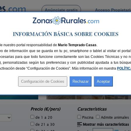
Anúnciate gratis
Acceso Propietar
Busca por pueblo
INFORMACIÓN BÁSICA SOBRE COOKIES
 de Carnota
de nuestro portal responsabilidad de
Mario Temprado Casas
.
o de información que se guarda en tu pc, smartphone o tablet al visitar el port
ecesarias para que todo funcione correctamente son las Cookies Técnicas y no ne
rias), personalizadas según tus preferencias y con publicidad ajustada a tus búsq
sactivación desde “Configuración de Cookies”. Más información en nuestra
POLÍTI
Casa Perelos
2 pers.
2-10 pers.
25 €
25 €
Toques (A Coruña)
e
desde
Precio (€/pers)
Características
de 1 a 20
Piscina
Admite animales
de 21 a 30
Mostrar más características