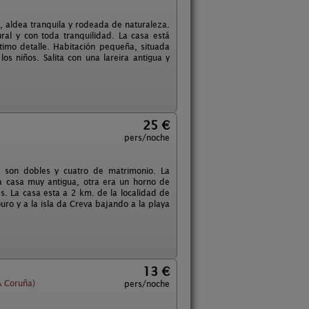
e, aldea tranquila y rodeada de naturaleza.
al y con toda tranquilidad. La casa está
imo detalle. Habitación pequeña, situada
s niños. Salita con una lareira antigua y
25 €
pers/noche
es son dobles y cuatro de matrimonio. La
a casa muy antigua, otra era un horno de
s. La casa esta a 2 km. de la localidad de
uro y a la isla da Creva bajando a la playa
13 €
A Coruña)
pers/noche