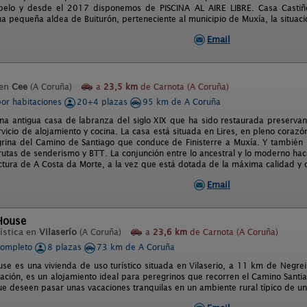
pelo y desde el 2017 disponemos de PISCINA AL AIRE LIBRE. Casa Castiñe
a pequeña aldea de Buiturón, perteneciente al municipio de Muxía, la situació
Email
 en
Cee
(A Coruña)
a
23,5 km
de Carnota (A Coruña)
por habitaciones
20+4 plazas
95 km de A Coruña
na antigua casa de labranza del siglo XIX que ha sido restaurada preservan
rvicio de alojamiento y cocina. La casa está situada en Lires, en pleno cora
grina del Camino de Santiago que conduce de Finisterre a Muxía. Y también p
rutas de senderismo y BTT. La conjunción entre lo ancestral y lo moderno ha
ectura de A Costa da Morte, a la vez que está dotada de la máxima calidad y c
Email
 House
ística en
Vilaserío
(A Coruña)
a
23,6 km
de Carnota (A Coruña)
completo
8 plazas
73 km de A Coruña
ouse es una vivienda de uso turístico situada en Vilaserio, a 11 km de Negr
zación, es un alojamiento ideal para peregrinos que recorren el Camino Santi
e deseen pasar unas vacaciones tranquilas en un ambiente rural típico de un