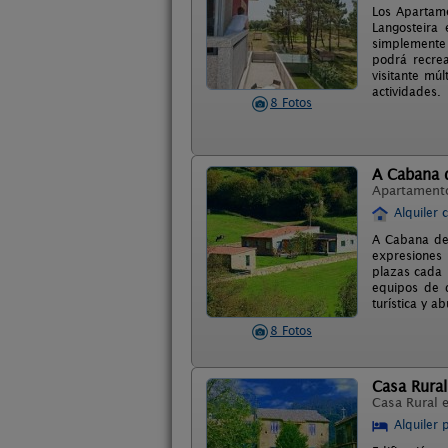
Los Apartame
Langosteira 
simplemente 
podrá recrea
visitante mú
actividades.
8 Fotos
A Cabana 
Apartament
Alquiler 
A Cabana de
expresiones 
plazas cada u
equipos de d
turística y a
8 Fotos
Casa Rural
Casa Rural 
Alquiler 