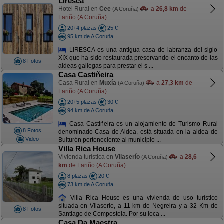
Liresca
Hotel Rural en
Cee
a
26,8 km
de
(A Coruña)
Lariño (A Coruña)
20+4 plazas
25 €
95 km de A Coruña
LIRESCA es una antigua casa de labranza del siglo
XIX que ha sido restaurada preservando el encanto de las
8 Fotos
aldeas gallegas para prestar el s ...
Casa Castiñeira
Casa Rural en
Muxía
a
27,3 km
de
(A Coruña)
Lariño (A Coruña)
20+5 plazas
30 €
94 km de A Coruña
Casa Castiñeira es un alojamiento de Turismo Rural
8 Fotos
denominado Casa de Aldea, está situada en la aldea de
Video
Buiturón perteneciente al municipio ...
Villa Rica House
Vivienda turística en
Vilaserío
a
28,6
(A Coruña)
km
de Lariño (A Coruña)
8 plazas
20 €
73 km de A Coruña
Villa Rica House es una vivienda de uso turístico
situada en Vilaserio, a 11 km de Negreira y a 32 Km de
8 Fotos
Santiago de Compostela. Por su loca ...
Casa Da Maestra