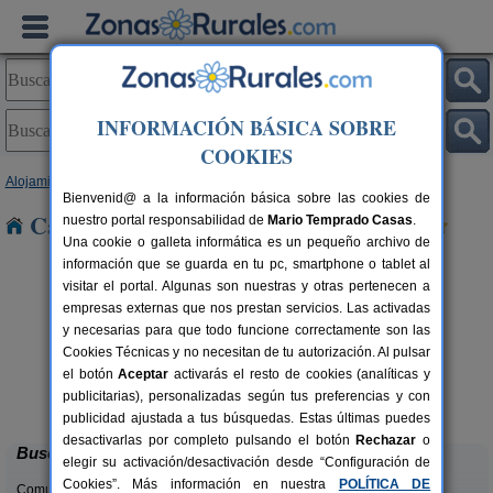
INFORMACIÓN BÁSICA SOBRE
COOKIES
Alojamientos
>
Galicia
>
A Coruña
> Lariño
Bienvenid@ a la información básica sobre las cookies de
Casas Rurales cerca de Lariño
nuestro portal responsabilidad de
Mario Temprado Casas
.
Una cookie o galleta informática es un pequeño archivo de
información que se guarda en tu pc, smartphone o tablet al
visitar el portal. Algunas son nuestras y otras pertenecen a
empresas externas que nos prestan servicios. Las activadas
y necesarias para que todo funcione correctamente son las
Cookies Técnicas y no necesitan de tu autorización. Al pulsar
el botón
Aceptar
activarás el resto de cookies (analíticas y
A Curiscada
rs.
7+2 pers.
publicitarias), personalizadas según tus preferencias y con
 €
25 €
Arzúa (A Coruña)
desde
publicidad ajustada a tus búsquedas. Estas últimas puedes
desactivarlas por completo pulsando el botón
Rechazar
o
Buscar
elegir su activación/desactivación desde “Configuración de
Cookies”. Más información en nuestra
POLÍTICA DE
Comunidades: