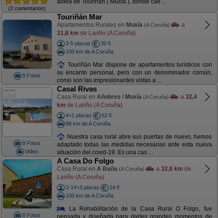
aldea de Touriñán ( Muxía ), donde cae ...
(2 comentarios)
Touriñán Mar
Apartamentos Rurales en
Muxía
a
(A Coruña)
31,8 km
de Lariño (A Coruña)
2-5 plazas
30 €
100 km de A Coruña
Touriñán Mar dispone de apartamentos turísticos con
su encanto personal, pero con un denominador común,
8 Fotos
como son las impresionantes vistas a ...
Casal Rivas
Casa Rural en
Añobres / Muxía
a
32,4
(A Coruña)
km
de Lariño (A Coruña)
4+1 plazas
62 €
88 km de A Coruña
Nuestra casa rural abre sus puertas de nuevo, hemos
8 Fotos
adaptado todas las medidas necesarias ante esta nueva
Video
situación del covid-19. Es una cas ...
A Casa Do Folgo
Casa Rural en
A Baña
a
32,6 km
de
(A Coruña)
Lariño (A Coruña)
2-14+3 plazas
24 €
100 km de A Coruña
La Rehabilitación de la Casa Rural O Folgo, fue
8 Fotos
pensada y diseñada para darles grandes momentos de