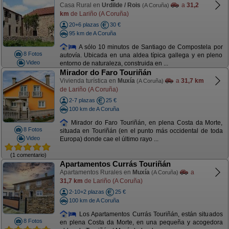
Casa Rural en
Urdilde / Rois
a
31,2
(A Coruña)
km
de Lariño (A Coruña)
20+6 plazas
30 €
95 km de A Coruña
A sólo 10 minutos de Santiago de Compostela por
8 Fotos
autovía. Ubicada en una aldea típica gallega y en pleno
Video
entorno de naturaleza, construida en ...
Mirador do Faro Touriñán
Vivienda turística en
Muxía
a
31,7 km
(A Coruña)
de Lariño (A Coruña)
2-7 plazas
25 €
100 km de A Coruña
Mirador do Faro Touriñán, en plena Costa da Morte,
8 Fotos
situada en Touriñán (en el punto más occidental de toda
Video
Europa) donde cae el último rayo ...
(1 comentario)
Apartamentos Currás Touriñán
Apartamentos Rurales en
Muxía
a
(A Coruña)
31,7 km
de Lariño (A Coruña)
2-10+2 plazas
25 €
100 km de A Coruña
Los Apartamentos Currás Touriñán, están situados
8 Fotos
en plena Costa da Morte, en una pequeña y acogedora