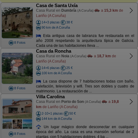
Casa de Santa Uxía
Casa Rural en
Dumbría
a
15,3 km
de
(A Coruña)
Lariño (A Coruña)
14+3 plazas
38 €
90 km de A Coruña
Esta antigua casa de labranza fue restaurada en el
año 2008 respetando la arquitectura típica de Galicia.
8 Fotos
Cada una de las habitaciones lleva ...
Casa da Roncha
Casa Rural en
Noia
a
18,7 km
de
(A Coruña)
Lariño (A Coruña)
14+6 plazas
25 €
100 km de A Coruña
La casa dispone de 7 habitaciones todas con baño,
calefación, televisión y wifi. Tres son dobles y cuatro de
8 Fotos
matrimonio. La restauración de ...
Villa Carolina
Casa Rural en
Porto do Son
a
19,8
(A Coruña)
km
de Lariño (A Coruña)
2-10+1 plazas
50 €
144 km de A Coruña
Un lugar mágico donde desconectar en cualquier
época del año. La casa es una mansión señorial de 2
8 Fotos
plantas, con 5 habitaciones doblres, 4 ba ...