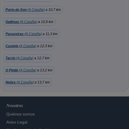
Porto do Son
(A Coruña)
a 10,7 km
Quilmas
(A Coruña)
a 10,9 km
Paxareiras
(A Coruña)
a 11,3 km
Castelo
(A Coruña)
a 12,3 km
Tarrio
(A Coruña)
a 12,7 km
O Pindo
(A Coruña)
a 13,2 km
Nebra
(A Coruña)
a 13,7 km
Nosotros
Quiénes somos
Aviso Legal