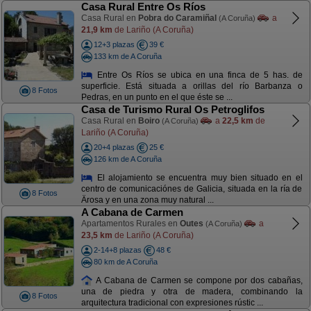
Casa Rural Entre Os Ríos
Casa Rural en
Pobra do Caramiñal
a
(A Coruña)
21,9 km
de Lariño (A Coruña)
12+3 plazas
39 €
133 km de A Coruña
Entre Os Ríos se ubica en una finca de 5 has. de
superficie. Está situada a orillas del río Barbanza o
8 Fotos
Pedras, en un punto en el que éste se ...
Casa de Turismo Rural Os Petroglifos
Casa Rural en
Boiro
a
22,5 km
de
(A Coruña)
Lariño (A Coruña)
20+4 plazas
25 €
126 km de A Coruña
El alojamiento se encuentra muy bien situado en el
centro de comunicaciónes de Galicia, situada en la ría de
8 Fotos
Ärosa y en una zona muy natural ...
A Cabana de Carmen
Apartamentos Rurales en
Outes
a
(A Coruña)
23,5 km
de Lariño (A Coruña)
2-14+8 plazas
48 €
80 km de A Coruña
A Cabana de Carmen se compone por dos cabañas,
una de piedra y otra de madera, combinando la
8 Fotos
arquitectura tradicional con expresiones rústic ...