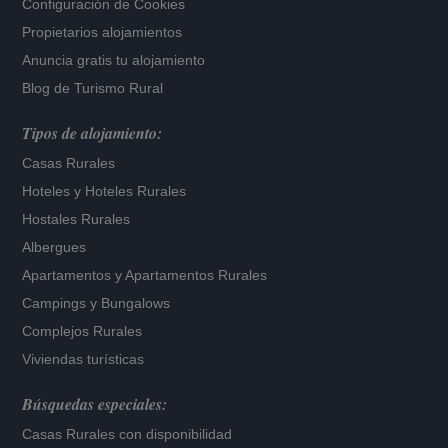
Configuración de Cookies
Propietarios alojamientos
Anuncia gratis tu alojamiento
Blog de Turismo Rural
Tipos de alojamiento:
Casas Rurales
Hoteles
y
Hoteles Rurales
Hostales Rurales
Albergues
Apartamentos
y
Apartamentos Rurales
Campings y Bungalows
Complejos Rurales
Viviendas turísticas
Búsquedas especiales:
Casas Rurales con disponibilidad