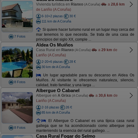
Vivienda turística en
Rianxo
a
28,6 km
(A Coruña)
de Lariño (A Coruña)
6-10+2 plazas
30 €
111 km de A Coruña
Si quiere hacer turismo rural en un lugar muy cerca del
mar tenemos lo que necesita. Se trata de una casa de
7 Fotos
principios del siglo XX, comple ...
Aldea Os Muiños
Casa Rural en
Rianxo
a
29 km
de
(A Coruña)
Lariño (A Coruña)
2-20+6 plazas
28 €
30 km de A Coruña
Un lugar agradable para su descanso en Aldea Os
Muiños. Al visitante le ofrecemos naturaleza, silencio,
8 Fotos
calidad, trato familiar, y una larga ...
Albergue O Cabanel
Albergue en
A Grixa
a
30,6 km
de
(A Coruña)
Lariño (A Coruña)
2-16 plazas
26 €
85 km de A Coruña
El Albergue O Cabanel es una típica casa rural
gallega que se ha acondicionado como albergue pera
8 Fotos
manteniendo la esencia del rural gallego. ...
Casa Rural Fogar do Selmo