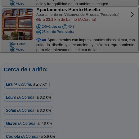
Video
ocio y tranquilidad en un ambiente acoged ...
Apartamentos Puerto Basella
Apartamento en
Vilanova de Arousa
(Pontevedra)
a
33,1 km
de Lariño (A Coruña)
2-5+1 plazas
40 €
25 km de Pontevedra
Apartamentos con impresionantes vistas al mar, con
8 Fotos
cuidado diseño y decoración, y máximo equipamiento,
Video
para vivir intensamente el mar de las ...
Cerca de Lariño:
Lira
(A Coruña)
a 2,8 km
Louro
(A Coruña)
a 3,2 km
Sofan
(A Coruña)
a 3,3 km
Muros
(A Coruña)
a 4,8 km
Carnota
(A Coruña)
a 5,6 km