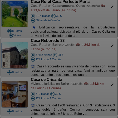
Casa Rural Casa Perfeuto María
Casa Rural en
Cabanamoura / Outes
(A Coruña)
a
23,6 km
de Lariño (A Coruña)
2-14 plazas
32 €
80 km de A Coruña
Edificación representativa de la arquitectura
8 Fotos
tradicional gallega, ubicada al pié de un Castro Celta en
Video
un valle fluvial del interior de la ...
Casa Reboredo 33
Casa Rural en
Boiro
a
24,6 km
de
(A Coruña)
Lariño (A Coruña)
3-4+2 plazas
28 €
124 km de A Coruña
Casa Reboredo es una vivienda de piedra con jardín
restaurada a partir de una casa familiar antigua que
8 Fotos
conserva, entre otros elementos, una ...
Casa de Crisanta
Vivienda turística en
Boiro
a
24,6 km
(A Coruña)
de Lariño (A Coruña)
7+2 plazas
30 €
124 km de A Coruña
Casa rural del 1900 restaurada. Con 3 habitaciones. 3
camas doble. 2 baños. Cocina - comedor, sala con
8 Fotos
chimenea de leña. A 3 kms de Boiro y ...