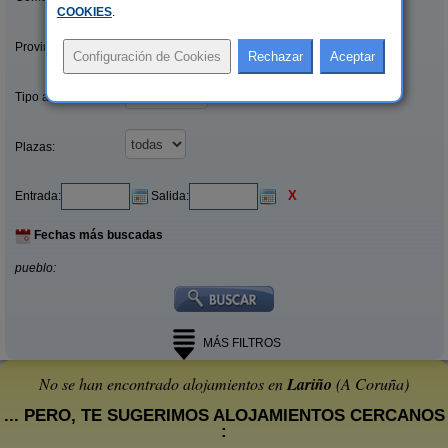
COOKIES
.
Provincias/Islas:
Tipo alquiler:
Plazas:
X
Entrada:
Salida:
Fechas más buscadas
pueblo:
MÁS FILTROS
No se han encontrado alojamientos en
Lariño
(A Coruña)
... PERO, TE SUGERIMOS ALOJAMIENTOS CERCANOS
: