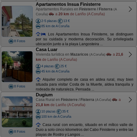
Apartamentos Insua Finisterre
Apartamentos Rurales en
Finisterre / Fisterra
(A
a
20 km
de Lariño (A Coruña)
Coruña)
2-5 plazas
13 €
85 km de A Coruña
Los Apartamentos Insua Finisterre, se distinguen
por su cuidada y moderna decoración. Su privilegiada
8 Fotos
ubicación junto a la playa Langosteira ...
Casa Luar
Vivienda turística en
Mazaricos
a
21,6
(A Coruña)
km
de Lariño (A Coruña)
4 plazas
25 €
45 km de A Coruña
Alquiler completo de casa en aldea rural, muy bien
situada para visitar Costa de la Muerte, aldea tranquila y
8 Fotos
rodeada de naturaleza. Pensada ...
Dugium
Casa Rural en
Finisterre / Fisterra
a
(A Coruña)
21,8 km
de Lariño (A Coruña)
10 plazas
35 €
100 km de A Coruña
Casa rural con encanto, situado en el mítico valle de
Duio a solo cinco kilometros del Cabo Finisterre y entre las
8 Fotos
playas de Rostro y Langos ...