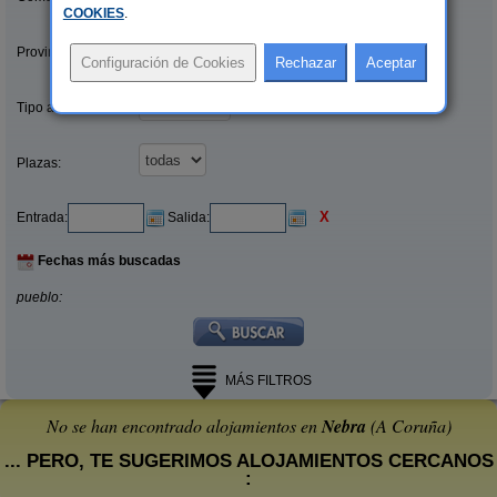
COOKIES
.
Provincias/Islas:
Tipo alquiler:
Plazas:
X
Entrada:
Salida:
Fechas más buscadas
pueblo:
MÁS FILTROS
No se han encontrado alojamientos en
Nebra
(A Coruña)
... PERO, TE SUGERIMOS ALOJAMIENTOS CERCANOS
: