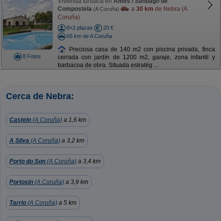
Vivienda turística en
Ames / Santiago de
Compostela
a
30 km
de Nebra (A
(A Coruña)
Coruña)
8+2 plazas
20 €
65 km de A Coruña
Preciosa casa de 140 m2 con piscina privada, finca
8 Fotos
cerrada con jardín de 1200 m2, garaje, zona infantil y
barbacoa de obra. Situada estratég ...
Cerca de Nebra:
Castelo
(A Coruña)
a 1,6 km
A Silva
(A Coruña)
a 3,2 km
Porto do Son
(A Coruña)
a 3,4 km
Portosin
(A Coruña)
a 3,9 km
Tarrio
(A Coruña)
a 5 km