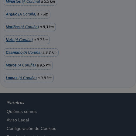
Miñortos
(A Coruña)
a 5,5 km
Argalo
(A Coruña)
a 7 km
Mariños
(A Coruña)
a 8,3 km
Noia
(A Coruña)
a 9,2 km
Caamaño
(A Coruña)
a 9,3 km
Muros
(A Coruña)
a 9,5 km
Lamas
(A Coruña)
a 9,8 km
Nosotros
Quiénes somos
Aviso Legal
Configuración de Cookies