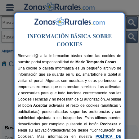
INFORMACIÓN BÁSICA SOBRE
COOKIES
Alojamientos
>
Galicia
>
A Coruña
> Nebra
Bienvenid@ a la información básica sobre las cookies de
Casas Rurales cerca de Nebra
nuestro portal responsabilidad de
Mario Temprado Casas
.
Una cookie o galleta informática es un pequeño archivo de
información que se guarda en tu pc, smartphone o tablet al
visitar el portal. Algunas son nuestras y otras pertenecen a
empresas externas que nos prestan servicios. Las activadas
y necesarias para que todo funcione correctamente son las
Cookies Técnicas y no necesitan de tu autorización. Al pulsar
el botón
Aceptar
activarás el resto de cookies (analíticas y
Casa Paco de Riotorto
rs.
12 pers.
publicitarias), personalizadas según tus preferencias y con
 €
18 €
Muxía (A Coruña)
desde
publicidad ajustada a tus búsquedas. Estas últimas puedes
desactivarlas por completo pulsando el botón
Rechazar
o
Buscar
elegir su activación/desactivación desde “Configuración de
Cookies”. Más información en nuestra
POLÍTICA DE
Comunidades: