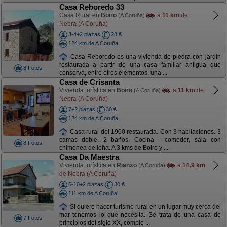
Casa Reboredo 33
Casa Rural en
Boiro
a
11 km
de
(A Coruña)
Nebra (A Coruña)
3-4+2 plazas
28 €
124 km de A Coruña
Casa Reboredo es una vivienda de piedra con jardín
restaurada a partir de una casa familiar antigua que
8 Fotos
conserva, entre otros elementos, una ...
Casa de Crisanta
Vivienda turística en
Boiro
a
11 km
de
(A Coruña)
Nebra (A Coruña)
7+2 plazas
30 €
124 km de A Coruña
Casa rural del 1900 restaurada. Con 3 habitaciones. 3
camas doble. 2 baños. Cocina - comedor, sala con
8 Fotos
chimenea de leña. A 3 kms de Boiro y ...
Casa Da Maestra
Vivienda turística en
Rianxo
a
14,9 km
(A Coruña)
de Nebra (A Coruña)
6-10+2 plazas
30 €
111 km de A Coruña
Si quiere hacer turismo rural en un lugar muy cerca del
mar tenemos lo que necesita. Se trata de una casa de
7 Fotos
principios del siglo XX, comple ...