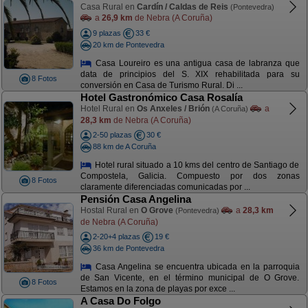
Casa Rural en
Cardín / Caldas de Reis
(Pontevedra)
a
26,9 km
de Nebra (A Coruña)
9 plazas
33 €
20 km de Pontevedra
Casa Loureiro es una antigua casa de labranza que
data de principios del S. XIX rehabilitada para su
8 Fotos
conversión en Casa de Turismo Rural. Di ...
Hotel Gastronómico Casa Rosalía
Hotel Rural en
Os Anxeles / Brión
a
(A Coruña)
28,3 km
de Nebra (A Coruña)
2-50 plazas
30 €
88 km de A Coruña
Hotel rural situado a 10 kms del centro de Santiago de
Compostela, Galicia. Compuesto por dos zonas
8 Fotos
claramente diferenciadas comunicadas por ...
Pensión Casa Angelina
Hostal Rural en
O Grove
a
28,3 km
(Pontevedra)
de Nebra (A Coruña)
2-20+4 plazas
19 €
36 km de Pontevedra
Casa Angelina se encuentra ubicada en la parroquia
de San Vicente, en el término municipal de O Grove.
8 Fotos
Estamos en la zona de playas por exce ...
A Casa Do Folgo