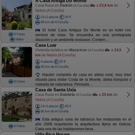
A Casa Antiga Do Monte
Casa Rural en
Padrón
a
23,8 km
de
(A Coruña)
Nebra (A Coruña)
10+2 plazas
30 €
99 km de A Coruña
El hotel Casa Antigua Do Monte es un hotel con
8 Fotos
servicio de relax. Se encuentra en una privilegiada
Video
situación y un ambiente exclusivo. Contem ...
Casa Luar
Vivienda turística en
Mazaricos
a
24,5
(A Coruña)
km
de Nebra (A Coruña)
4 plazas
25 €
45 km de A Coruña
Alquiler completo de casa en aldea rural, muy bien
situada para visitar Costa de la Muerte, aldea tranquila y
8 Fotos
rodeada de naturaleza. Pensada ...
Casa de Santa Uxía
Casa Rural en
Dumbría
a
25 km
de
(A Coruña)
Nebra (A Coruña)
14+3 plazas
38 €
90 km de A Coruña
Esta antigua casa de labranza fue restaurada en el
año 2008 respetando la arquitectura típica de Galicia.
8 Fotos
Cada una de las habitaciones lleva ...
Villa Rica House