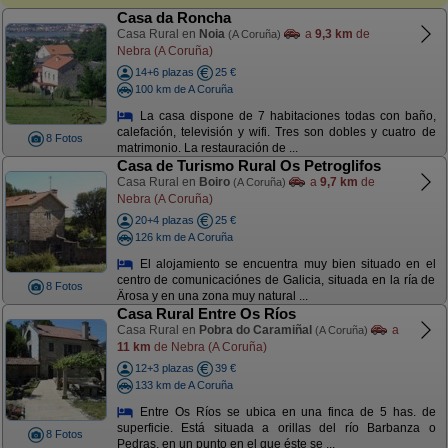
Casa da Roncha
Casa Rural en
Noia
a
9,3 km
de
(A Coruña)
Nebra (A Coruña)
14+6 plazas
25 €
100 km de A Coruña
La casa dispone de 7 habitaciones todas con baño,
calefación, televisión y wifi. Tres son dobles y cuatro de
8 Fotos
matrimonio. La restauración de ...
Casa de Turismo Rural Os Petroglifos
Casa Rural en
Boiro
a
9,7 km
de
(A Coruña)
Nebra (A Coruña)
20+4 plazas
25 €
126 km de A Coruña
El alojamiento se encuentra muy bien situado en el
centro de comunicaciónes de Galicia, situada en la ría de
8 Fotos
Ärosa y en una zona muy natural ...
Casa Rural Entre Os Ríos
Casa Rural en
Pobra do Caramiñal
a
(A Coruña)
11 km
de Nebra (A Coruña)
12+3 plazas
39 €
133 km de A Coruña
Entre Os Ríos se ubica en una finca de 5 has. de
superficie. Está situada a orillas del río Barbanza o
8 Fotos
Pedras, en un punto en el que éste se ...