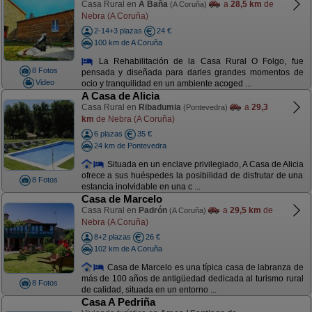
Casa Rural en
A Baña
a
28,5 km
de
(A Coruña)
Nebra (A Coruña)
2-14+3 plazas
24 €
100 km de A Coruña
La Rehabilitación de la Casa Rural O Folgo, fue
8 Fotos
pensada y diseñada para darles grandes momentos de
Video
ocio y tranquilidad en un ambiente acoged ...
A Casa de Alicia
Casa Rural en
Ribadumia
a
29,3
(Pontevedra)
km
de Nebra (A Coruña)
6 plazas
35 €
24 km de Pontevedra
Situada en un enclave privilegiado, A Casa de Alicia
ofrece a sus huéspedes la posibilidad de disfrutar de una
8 Fotos
estancia inolvidable en una c ...
Casa de Marcelo
Casa Rural en
Padrón
a
29,5 km
de
(A Coruña)
Nebra (A Coruña)
8+2 plazas
26 €
102 km de A Coruña
Casa de Marcelo es una típica casa de labranza de
más de 100 años de antigüedad dedicada al turismo rural
8 Fotos
de calidad, situada en un entorno ...
Casa A Pedriña