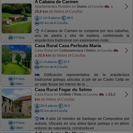
A Cabana de Carmen
Apartamentos Rurales en
Outes
a
(A Coruña)
20,8 km
de Nebra (A Coruña)
2-14+8 plazas
48 €
80 km de A Coruña
A Cabana de Carmen se compone por dos cabañas,
una de piedra y otra de madera, combinando la
8 Fotos
arquitectura tradicional con expresiones rústic ...
Casa Rural Casa Perfeuto María
Casa Rural en
Cabanamoura / Outes
(A Coruña)
a
20,9 km
de Nebra (A Coruña)
2-14 plazas
32 €
80 km de A Coruña
Edificación representativa de la arquitectura
8 Fotos
tradicional gallega, ubicada al pié de un Castro Celta en
Video
un valle fluvial del interior de la ...
Casa Rural Fogar do Selmo
Casa Rural en
Urdilde / Rois
a
22,2
(A Coruña)
km
de Nebra (A Coruña)
20+6 plazas
30 €
95 km de A Coruña
A sólo 10 minutos de Santiago de Compostela por
8 Fotos
autovía. Ubicada en una aldea típica gallega y en pleno
Video
entorno de naturaleza, construida en ...