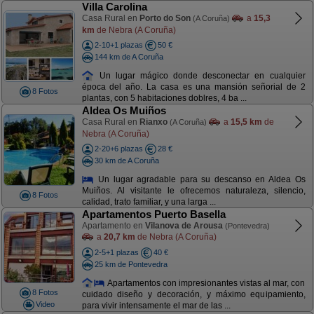
Villa Carolina
Casa Rural en
Porto do Son
a
15,3
(A Coruña)
km
de Nebra (A Coruña)
2-10+1 plazas
50 €
144 km de A Coruña
Un lugar mágico donde desconectar en cualquier
época del año. La casa es una mansión señorial de 2
8 Fotos
plantas, con 5 habitaciones doblres, 4 ba ...
Aldea Os Muiños
Casa Rural en
Rianxo
a
15,5 km
de
(A Coruña)
Nebra (A Coruña)
2-20+6 plazas
28 €
30 km de A Coruña
Un lugar agradable para su descanso en Aldea Os
Muiños. Al visitante le ofrecemos naturaleza, silencio,
8 Fotos
calidad, trato familiar, y una larga ...
Apartamentos Puerto Basella
Apartamento en
Vilanova de Arousa
(Pontevedra)
a
20,7 km
de Nebra (A Coruña)
2-5+1 plazas
40 €
25 km de Pontevedra
Apartamentos con impresionantes vistas al mar, con
8 Fotos
cuidado diseño y decoración, y máximo equipamiento,
Video
para vivir intensamente el mar de las ...