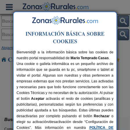
INFORMACIÓN BÁSICA SOBRE
COOKIES
Alojamientos
>
Galicia
>
A Coruña
> Castelo
Bienvenid@ a la información básica sobre las cookies de
Casas Rurales cerca de Castelo
nuestro portal responsabilidad de
Mario Temprado Casas
.
Una cookie o galleta informática es un pequeño archivo de
información que se guarda en tu pc, smartphone o tablet al
visitar el portal. Algunas son nuestras y otras pertenecen a
empresas externas que nos prestan servicios. Las activadas
y necesarias para que todo funcione correctamente son las
Cookies Técnicas y no necesitan de tu autorización. Al pulsar
el botón
Aceptar
activarás el resto de cookies (analíticas y
Playacruz Apartamentos
rs.
3+2 pers.
publicitarias), personalizadas según tus preferencias y con
 €
42 €
Muxía (A Coruña)
desde
publicidad ajustada a tus búsquedas. Estas últimas puedes
desactivarlas por completo pulsando el botón
Rechazar
o
Buscar
elegir su activación/desactivación desde “Configuración de
Cookies”. Más información en nuestra
POLÍTICA DE
Comunidades: