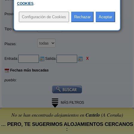
COOKIES
.
Provincias/Islas:
Tipo alquiler:
Plazas:
X
Entrada:
Salida:
Fechas más buscadas
pueblo:
MÁS FILTROS
No se han encontrado alojamientos en
Castelo
(A Coruña)
... PERO, TE SUGERIMOS ALOJAMIENTOS CERCANOS
: