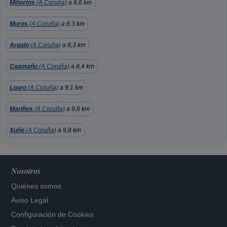
Miñortos
(A Coruña)
a 6,6 km
Muros
(A Coruña)
a 8,3 km
Argalo
(A Coruña)
a 8,3 km
Caamaño
(A Coruña)
a 8,4 km
Louro
(A Coruña)
a 9,1 km
Mariños
(A Coruña)
a 9,6 km
Xuño
(A Coruña)
a 9,8 km
Nosotros
Quiénes somos
Aviso Legal
Configuración de Cookies