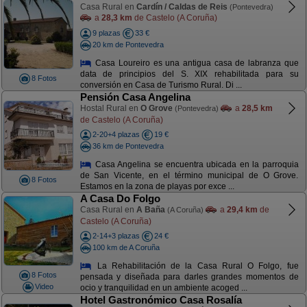
Casa Rural en
Cardín / Caldas de Reis
(Pontevedra)
a
28,3 km
de Castelo (A Coruña)
9 plazas
33 €
20 km de Pontevedra
Casa Loureiro es una antigua casa de labranza que
data de principios del S. XIX rehabilitada para su
8 Fotos
conversión en Casa de Turismo Rural. Di ...
Pensión Casa Angelina
Hostal Rural en
O Grove
a
28,5 km
(Pontevedra)
de Castelo (A Coruña)
2-20+4 plazas
19 €
36 km de Pontevedra
Casa Angelina se encuentra ubicada en la parroquia
de San Vicente, en el término municipal de O Grove.
8 Fotos
Estamos en la zona de playas por exce ...
A Casa Do Folgo
Casa Rural en
A Baña
a
29,4 km
de
(A Coruña)
Castelo (A Coruña)
2-14+3 plazas
24 €
100 km de A Coruña
La Rehabilitación de la Casa Rural O Folgo, fue
8 Fotos
pensada y diseñada para darles grandes momentos de
Video
ocio y tranquilidad en un ambiente acoged ...
Hotel Gastronómico Casa Rosalía