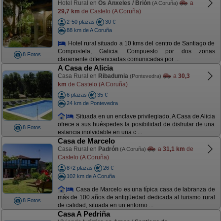
Hotel Rural en
Os Anxeles / Brión
a
(A Coruña)
29,7 km
de Castelo (A Coruña)
2-50 plazas
30 €
88 km de A Coruña
Hotel rural situado a 10 kms del centro de Santiago de
Compostela, Galicia. Compuesto por dos zonas
8 Fotos
claramente diferenciadas comunicadas por ...
A Casa de Alicia
Casa Rural en
Ribadumia
a
30,3
(Pontevedra)
km
de Castelo (A Coruña)
6 plazas
35 €
24 km de Pontevedra
Situada en un enclave privilegiado, A Casa de Alicia
ofrece a sus huéspedes la posibilidad de disfrutar de una
8 Fotos
estancia inolvidable en una c ...
Casa de Marcelo
Casa Rural en
Padrón
a
31,1 km
de
(A Coruña)
Castelo (A Coruña)
8+2 plazas
26 €
102 km de A Coruña
Casa de Marcelo es una típica casa de labranza de
más de 100 años de antigüedad dedicada al turismo rural
8 Fotos
de calidad, situada en un entorno ...
Casa A Pedriña