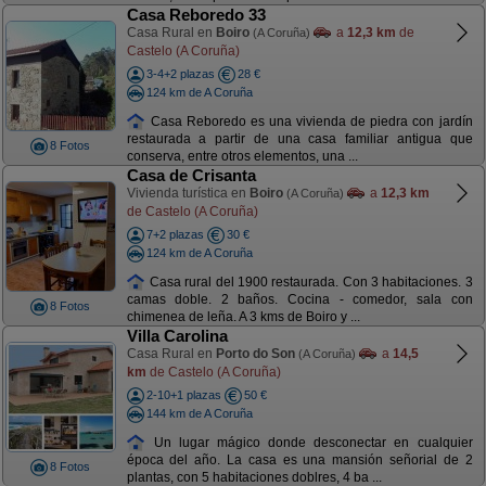
Casa Reboredo 33
Casa Rural en
Boiro
a
12,3 km
de
(A Coruña)
Castelo (A Coruña)
3-4+2 plazas
28 €
124 km de A Coruña
Casa Reboredo es una vivienda de piedra con jardín
restaurada a partir de una casa familiar antigua que
8 Fotos
conserva, entre otros elementos, una ...
Casa de Crisanta
Vivienda turística en
Boiro
a
12,3 km
(A Coruña)
de Castelo (A Coruña)
7+2 plazas
30 €
124 km de A Coruña
Casa rural del 1900 restaurada. Con 3 habitaciones. 3
camas doble. 2 baños. Cocina - comedor, sala con
8 Fotos
chimenea de leña. A 3 kms de Boiro y ...
Villa Carolina
Casa Rural en
Porto do Son
a
14,5
(A Coruña)
km
de Castelo (A Coruña)
2-10+1 plazas
50 €
144 km de A Coruña
Un lugar mágico donde desconectar en cualquier
época del año. La casa es una mansión señorial de 2
8 Fotos
plantas, con 5 habitaciones doblres, 4 ba ...