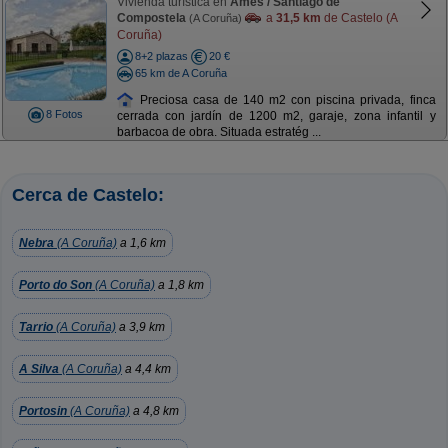
Vivienda turística en
Ames / Santiago de
Compostela
a
31,5 km
de Castelo (A
(A Coruña)
Coruña)
8+2 plazas
20 €
65 km de A Coruña
Preciosa casa de 140 m2 con piscina privada, finca
8 Fotos
cerrada con jardín de 1200 m2, garaje, zona infantil y
barbacoa de obra. Situada estratég ...
Cerca de Castelo:
Nebra
(A Coruña)
a 1,6 km
Porto do Son
(A Coruña)
a 1,8 km
Tarrio
(A Coruña)
a 3,9 km
A Silva
(A Coruña)
a 4,4 km
Portosin
(A Coruña)
a 4,8 km