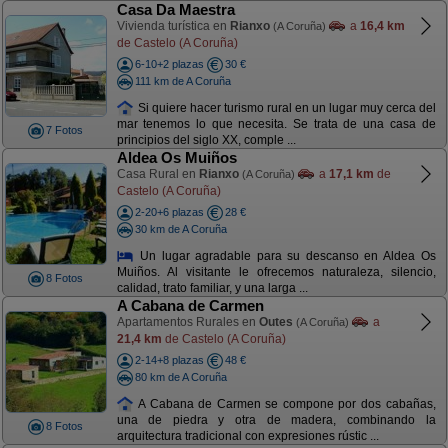
Casa Da Maestra
Vivienda turística en
Rianxo
a
16,4 km
(A Coruña)
de Castelo (A Coruña)
6-10+2 plazas
30 €
111 km de A Coruña
Si quiere hacer turismo rural en un lugar muy cerca del
mar tenemos lo que necesita. Se trata de una casa de
7 Fotos
principios del siglo XX, comple ...
Aldea Os Muiños
Casa Rural en
Rianxo
a
17,1 km
de
(A Coruña)
Castelo (A Coruña)
2-20+6 plazas
28 €
30 km de A Coruña
Un lugar agradable para su descanso en Aldea Os
Muiños. Al visitante le ofrecemos naturaleza, silencio,
8 Fotos
calidad, trato familiar, y una larga ...
A Cabana de Carmen
Apartamentos Rurales en
Outes
a
(A Coruña)
21,4 km
de Castelo (A Coruña)
2-14+8 plazas
48 €
80 km de A Coruña
A Cabana de Carmen se compone por dos cabañas,
una de piedra y otra de madera, combinando la
8 Fotos
arquitectura tradicional con expresiones rústic ...