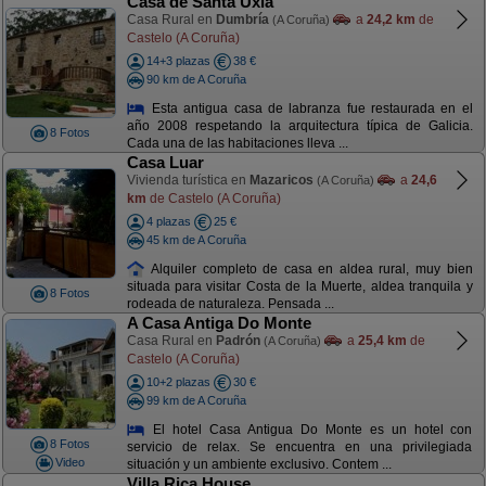
Casa de Santa Uxía
Casa Rural en
Dumbría
a
24,2 km
de
(A Coruña)
Castelo (A Coruña)
14+3 plazas
38 €
90 km de A Coruña
Esta antigua casa de labranza fue restaurada en el
año 2008 respetando la arquitectura típica de Galicia.
8 Fotos
Cada una de las habitaciones lleva ...
Casa Luar
Vivienda turística en
Mazaricos
a
24,6
(A Coruña)
km
de Castelo (A Coruña)
4 plazas
25 €
45 km de A Coruña
Alquiler completo de casa en aldea rural, muy bien
situada para visitar Costa de la Muerte, aldea tranquila y
8 Fotos
rodeada de naturaleza. Pensada ...
A Casa Antiga Do Monte
Casa Rural en
Padrón
a
25,4 km
de
(A Coruña)
Castelo (A Coruña)
10+2 plazas
30 €
99 km de A Coruña
El hotel Casa Antigua Do Monte es un hotel con
8 Fotos
servicio de relax. Se encuentra en una privilegiada
Video
situación y un ambiente exclusivo. Contem ...
Villa Rica House