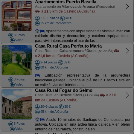
Apartamentos Puerto Basella
Apartamento en
Vilanova de Arousa
(Pontevedra)
a
21,5 km
de Castelo (A Coruña)
2-5+1 plazas
40 €
25 km de Pontevedra
Apartamentos con impresionantes vistas al mar, con
8 Fotos
cuidado diseño y decoración, y máximo equipamiento,
Video
para vivir intensamente el mar de las ...
Casa Rural Casa Perfeuto María
Casa Rural en
Cabanamoura / Outes
(A Coruña)
a
21,6 km
de Castelo (A Coruña)
2-14 plazas
32 €
80 km de A Coruña
Edificación representativa de la arquitectura
8 Fotos
tradicional gallega, ubicada al pié de un Castro Celta en
Video
un valle fluvial del interior de la ...
Casa Rural Fogar do Selmo
Casa Rural en
Urdilde / Rois
a
23,6
(A Coruña)
km
de Castelo (A Coruña)
20+6 plazas
30 €
95 km de A Coruña
A sólo 10 minutos de Santiago de Compostela por
8 Fotos
autovía. Ubicada en una aldea típica gallega y en pleno
Video
entorno de naturaleza, construida en ...