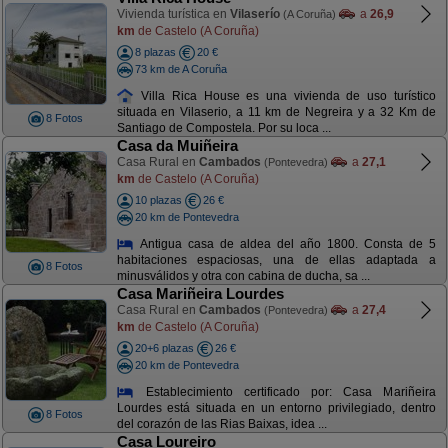
Vivienda turística en
Vilaserío
a
26,9
(A Coruña)
km
de Castelo (A Coruña)
8 plazas
20 €
73 km de A Coruña
Villa Rica House es una vivienda de uso turístico
situada en Vilaserio, a 11 km de Negreira y a 32 Km de
8 Fotos
Santiago de Compostela. Por su loca ...
Casa da Muiñeira
Casa Rural en
Cambados
a
27,1
(Pontevedra)
km
de Castelo (A Coruña)
10 plazas
26 €
20 km de Pontevedra
Antigua casa de aldea del año 1800. Consta de 5
habitaciones espaciosas, una de ellas adaptada a
8 Fotos
minusválidos y otra con cabina de ducha, sa ...
Casa Mariñeira Lourdes
Casa Rural en
Cambados
a
27,4
(Pontevedra)
km
de Castelo (A Coruña)
20+6 plazas
26 €
20 km de Pontevedra
Establecimiento certificado por: Casa Mariñeira
Lourdes está situada en un entorno privilegiado, dentro
8 Fotos
del corazón de las Rias Baixas, idea ...
Casa Loureiro