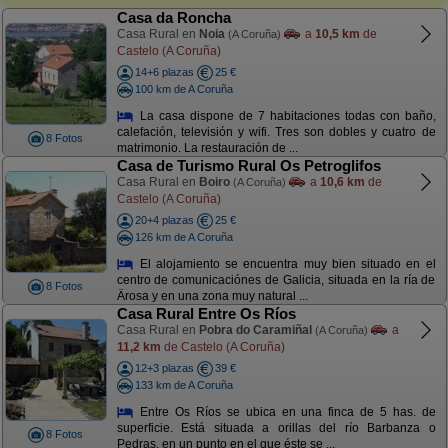
Casa da Roncha
Casa Rural en
Noia
a
10,5 km
de
(A Coruña)
Castelo (A Coruña)
14+6 plazas
25 €
100 km de A Coruña
La casa dispone de 7 habitaciones todas con baño,
calefación, televisión y wifi. Tres son dobles y cuatro de
8 Fotos
matrimonio. La restauración de ...
Casa de Turismo Rural Os Petroglifos
Casa Rural en
Boiro
a
10,6 km
de
(A Coruña)
Castelo (A Coruña)
20+4 plazas
25 €
126 km de A Coruña
El alojamiento se encuentra muy bien situado en el
centro de comunicaciónes de Galicia, situada en la ría de
8 Fotos
Ärosa y en una zona muy natural ...
Casa Rural Entre Os Ríos
Casa Rural en
Pobra do Caramiñal
a
(A Coruña)
11,2 km
de Castelo (A Coruña)
12+3 plazas
39 €
133 km de A Coruña
Entre Os Ríos se ubica en una finca de 5 has. de
superficie. Está situada a orillas del río Barbanza o
8 Fotos
Pedras, en un punto en el que éste se ...