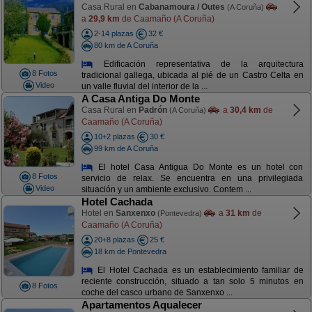
Casa Rural en
Cabanamoura / Outes
(A Coruña)
a
29,9 km
de Caamaño (A Coruña)
2-14 plazas
32 €
80 km de A Coruña
Edificación representativa de la arquitectura
8 Fotos
tradicional gallega, ubicada al pié de un Castro Celta en
Video
un valle fluvial del interior de la ...
A Casa Antiga Do Monte
Casa Rural en
Padrón
a
30,4 km
de
(A Coruña)
Caamaño (A Coruña)
10+2 plazas
30 €
99 km de A Coruña
El hotel Casa Antigua Do Monte es un hotel con
8 Fotos
servicio de relax. Se encuentra en una privilegiada
Video
situación y un ambiente exclusivo. Contem ...
Hotel Cachada
Hotel en
Sanxenxo
a
31 km
de
(Pontevedra)
Caamaño (A Coruña)
20+8 plazas
25 €
18 km de Pontevedra
El Hotel Cachada es un establecimiento familiar de
reciente construcción, situado a tan solo 5 minutos en
8 Fotos
coche del casco urbano de Sanxenxo ...
Apartamentos Aqualecer