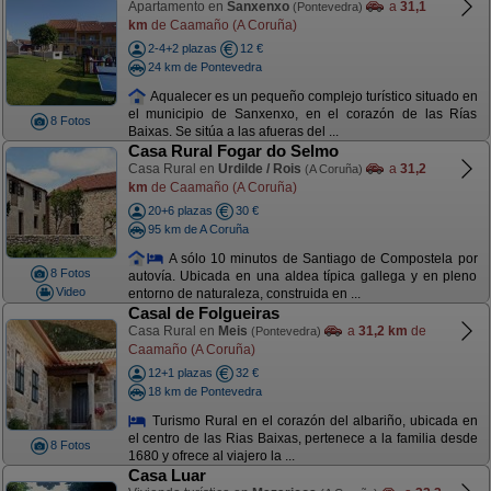
Apartamento en
Sanxenxo
a
31,1
(Pontevedra)
km
de Caamaño (A Coruña)
2-4+2 plazas
12 €
24 km de Pontevedra
Aqualecer es un pequeño complejo turístico situado en
el municipio de Sanxenxo, en el corazón de las Rías
8 Fotos
Baixas. Se sitúa a las afueras del ...
Casa Rural Fogar do Selmo
Casa Rural en
Urdilde / Rois
a
31,2
(A Coruña)
km
de Caamaño (A Coruña)
20+6 plazas
30 €
95 km de A Coruña
A sólo 10 minutos de Santiago de Compostela por
8 Fotos
autovía. Ubicada en una aldea típica gallega y en pleno
Video
entorno de naturaleza, construida en ...
Casal de Folgueiras
Casa Rural en
Meis
a
31,2 km
de
(Pontevedra)
Caamaño (A Coruña)
12+1 plazas
32 €
18 km de Pontevedra
Turismo Rural en el corazón del albariño, ubicada en
el centro de las Rias Baixas, pertenece a la familia desde
8 Fotos
1680 y ofrece al viajero la ...
Casa Luar