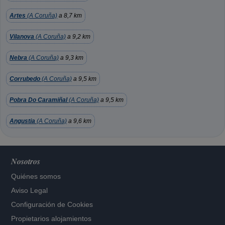
Artes
(A Coruña)
a 8,7 km
Vilanova
(A Coruña)
a 9,2 km
Nebra
(A Coruña)
a 9,3 km
Corrubedo
(A Coruña)
a 9,5 km
Pobra Do Caramiñal
(A Coruña)
a 9,5 km
Angustia
(A Coruña)
a 9,6 km
Nosotros
Quiénes somos
Aviso Legal
Configuración de Cookies
Propietarios alojamientos