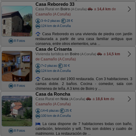
Casa Reboredo 33
Casa Rural en
Boiro
a
14,4 km
de
(A Coruña)
Caamaño (A Coruña)
3-4+2 plazas
28 €
124 km de A Coruña
Casa Reboredo es una vivienda de piedra con jardín
restaurada a partir de una casa familiar antigua que
8 Fotos
conserva, entre otros elementos, una ...
Casa de Crisanta
Vivienda turística en
Boiro
a
14,5 km
(A Coruña)
de Caamaño (A Coruña)
7+2 plazas
30 €
124 km de A Coruña
Casa rural del 1900 restaurada. Con 3 habitaciones. 3
camas doble. 2 baños. Cocina - comedor, sala con
8 Fotos
chimenea de leña. A 3 kms de Boiro y ...
Casa da Roncha
Casa Rural en
Noia
a
18,6 km
de
(A Coruña)
Caamaño (A Coruña)
14+6 plazas
25 €
100 km de A Coruña
La casa dispone de 7 habitaciones todas con baño,
calefación, televisión y wifi. Tres son dobles y cuatro de
8 Fotos
matrimonio. La restauración de ...