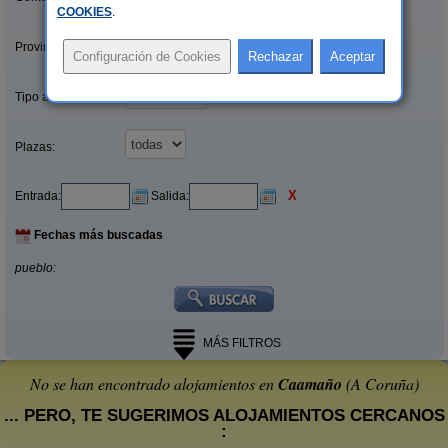
COOKIES
.
Provincias/Islas:
Tipo alquiler:
Plazas:
X
Entrada:
Salida:
Fechas más buscadas
pueblo:
MÁS FILTROS
No se han encontrado alojamientos en
Caamaño
(A Coruña)
... PERO, TE SUGERIMOS ALOJAMIENTOS CERCANOS
: