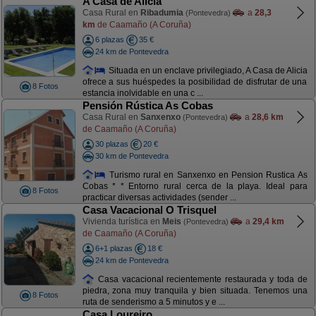
A Casa de Alicia
Casa Rural en
Ribadumia
a
28,3
(Pontevedra)
km
de Caamaño (A Coruña)
6 plazas
35 €
24 km de Pontevedra
Situada en un enclave privilegiado, A Casa de Alicia
ofrece a sus huéspedes la posibilidad de disfrutar de una
8 Fotos
estancia inolvidable en una c ...
Pensión Rústica As Cobas
Casa Rural en
Sanxenxo
a
28,6 km
(Pontevedra)
de Caamaño (A Coruña)
30 plazas
20 €
30 km de Pontevedra
Turismo rural en Sanxenxo en Pension Rustica As
Cobas * * Entorno rural cerca de la playa. Ideal para
8 Fotos
practicar diversas actividades (sender ...
Casa Vacacional O Trisquel
Vivienda turística en
Meis
a
29,4 km
(Pontevedra)
de Caamaño (A Coruña)
6+1 plazas
18 €
24 km de Pontevedra
Casa vacacional recientemente restaurada y toda de
piedra, zona muy tranquila y bien situada. Tenemos una
8 Fotos
ruta de senderismo a 5 minutos y e ...
Casa Loureiro