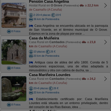
Pensión Casa Angelina
Hostal Rural en
O Grove
a
22,3 km
(Pontevedra)
de Caamaño (A Coruña)
2-20+4 plazas
19 €
36 km de Pontevedra
Casa Angelina se encuentra ubicada en la parroquia
de San Vicente, en el término municipal de O Grove.
8 Fotos
Estamos en la zona de playas por exce ...
Casa da Muiñeira
Casa Rural en
Cambados
a
23,8
(Pontevedra)
km
de Caamaño (A Coruña)
10 plazas
26 €
20 km de Pontevedra
Antigua casa de aldea del año 1800. Consta de 5
habitaciones espaciosas, una de ellas adaptada a
8 Fotos
minusválidos y otra con cabina de ducha, sa ...
Casa Mariñeira Lourdes
Casa Rural en
Cambados
a
24,2
(Pontevedra)
km
de Caamaño (A Coruña)
20+6 plazas
26 €
20 km de Pontevedra
Establecimiento certificado por: Casa Mariñeira
Lourdes está situada en un entorno privilegiado, dentro
8 Fotos
del corazón de las Rias Baixas, idea ...