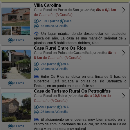
Villa Carolina
Casa Rural en
Porto do Son
a
6,1 km
(A Coruña)
de Caamaño (A Coruña)
2-10+1 plazas
50 €
144 km de A Coruña
Un lugar mágico donde desconectar en cualquier
época del año. La casa es una mansión señorial de 2
8 Fotos
plantas, con 5 habitaciones doblres, 4 ba ...
Casa Rural Entre Os Ríos
Casa Rural en
Pobra do Caramiñal
a
(A Coruña)
8 km
de Caamaño (A Coruña)
12+3 plazas
39 €
133 km de A Coruña
Entre Os Ríos se ubica en una finca de 5 has. de
superficie. Está situada a orillas del río Barbanza o
8 Fotos
Pedras, en un punto en el que éste se ...
Casa de Turismo Rural Os Petroglifos
Casa Rural en
Boiro
a
10,8 km
de
(A Coruña)
Caamaño (A Coruña)
20+4 plazas
25 €
126 km de A Coruña
El alojamiento se encuentra muy bien situado en el
centro de comunicaciónes de Galicia, situada en la ría de
8 Fotos
Ärosa y en una zona muy natural ...