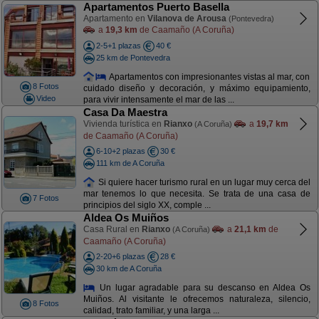
Apartamentos Puerto Basella
Apartamento en
Vilanova de Arousa
(Pontevedra)
a
19,3 km
de Caamaño (A Coruña)
2-5+1 plazas
40 €
25 km de Pontevedra
Apartamentos con impresionantes vistas al mar, con
8 Fotos
cuidado diseño y decoración, y máximo equipamiento,
Video
para vivir intensamente el mar de las ...
Casa Da Maestra
Vivienda turística en
Rianxo
a
19,7 km
(A Coruña)
de Caamaño (A Coruña)
6-10+2 plazas
30 €
111 km de A Coruña
Si quiere hacer turismo rural en un lugar muy cerca del
mar tenemos lo que necesita. Se trata de una casa de
7 Fotos
principios del siglo XX, comple ...
Aldea Os Muiños
Casa Rural en
Rianxo
a
21,1 km
de
(A Coruña)
Caamaño (A Coruña)
2-20+6 plazas
28 €
30 km de A Coruña
Un lugar agradable para su descanso en Aldea Os
Muiños. Al visitante le ofrecemos naturaleza, silencio,
8 Fotos
calidad, trato familiar, y una larga ...