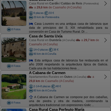
Casa Rural en
Cardín / Caldas de Reis
(Pontevedra)
a
29,6 km
de Caamaño (A Coruña)
9 plazas
33 €
20 km de Pontevedra
Casa Loureiro es una antigua casa de labranza que
data de principios del S. XIX rehabilitada para su
8 Fotos
conversión en Casa de Turismo Rural. Di ...
Casa de Santa Uxía
Casa Rural en
Dumbría
a
29,7 km
de
(A Coruña)
Caamaño (A Coruña)
14+3 plazas
38 €
90 km de A Coruña
Esta antigua casa de labranza fue restaurada en el
año 2008 respetando la arquitectura típica de Galicia.
8 Fotos
Cada una de las habitaciones lleva ...
A Cabana de Carmen
Apartamentos Rurales en
Outes
a
(A Coruña)
29,8 km
de Caamaño (A Coruña)
2-14+8 plazas
48 €
80 km de A Coruña
A Cabana de Carmen se compone por dos cabañas,
una de piedra y otra de madera, combinando la
8 Fotos
arquitectura tradicional con expresiones rústic ...
Casa Rural Casa Perfeuto María