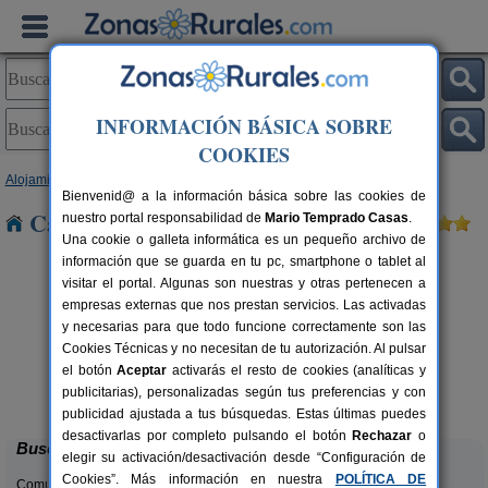
INFORMACIÓN BÁSICA SOBRE
COOKIES
Alojamientos
>
Galicia
>
A Coruña
> Caamaño
Bienvenid@ a la información básica sobre las cookies de
Casas Rurales cerca de Caamaño
nuestro portal responsabilidad de
Mario Temprado Casas
.
Una cookie o galleta informática es un pequeño archivo de
información que se guarda en tu pc, smartphone o tablet al
visitar el portal. Algunas son nuestras y otras pertenecen a
empresas externas que nos prestan servicios. Las activadas
y necesarias para que todo funcione correctamente son las
Cookies Técnicas y no necesitan de tu autorización. Al pulsar
el botón
Aceptar
activarás el resto de cookies (analíticas y
Casa Do Morcego
rs.
10+9 pers.
publicitarias), personalizadas según tus preferencias y con
 €
39 €
Valdoviño (A Coruña)
desde
publicidad ajustada a tus búsquedas. Estas últimas puedes
desactivarlas por completo pulsando el botón
Rechazar
o
Buscar
elegir su activación/desactivación desde “Configuración de
Cookies”. Más información en nuestra
POLÍTICA DE
Comunidades: