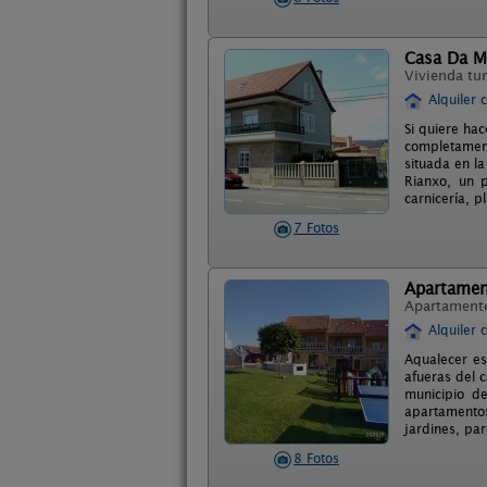
Casa Da M
Vivienda tur
Alquiler 
Si quiere hac
completamen
situada en la
Rianxo, un 
carnicería, p
7 Fotos
Apartamen
Apartament
Alquiler 
Aqualecer es
afueras del 
municipio d
apartamentos
jardines, par
8 Fotos