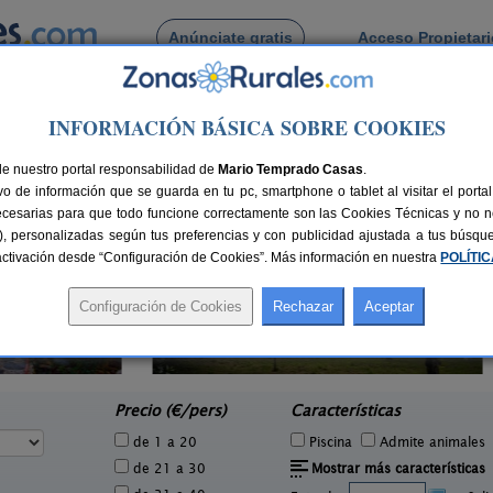
Anúnciate gratis
Acceso Propietar
Busca por pueblo
INFORMACIÓN BÁSICA SOBRE COOKIES
do
 de Corrubedo
de nuestro portal responsabilidad de
Mario Temprado Casas
.
o de información que se guarda en tu pc, smartphone o tablet al visitar el port
ecesarias para que todo funcione correctamente son las Cookies Técnicas y no ne
rias), personalizadas según tus preferencias y con publicidad ajustada a tus búsq
sactivación desde “Configuración de Cookies”. Más información en nuestra
POLÍTI
O Xastre de Anos
0 pers.
8-16 pers.
30 €
30 €
Lugar de Anos (A Coruña)
e
desde
Precio (€/pers)
Características
de 1 a 20
Piscina
Admite animales
de 21 a 30
Mostrar más características