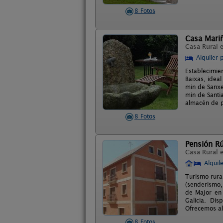
8 Fotos
Casa Mariñ
Casa Rural 
Alquiler 
Establecimie
Baixas, idea
min de Sanxe
min de Santi
almacén de p
8 Fotos
Pensión R
Casa Rural 
Alquil
Turismo rural
(senderismo, 
de Major en 
Galicia. Dis
Ofrecemos al
8 Fotos