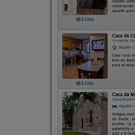
cuando cont
construcció
aquello que
8 Fotos
Casa de Cr
Vivienda tur
Alquiler 
Casa rural d
kms de Boiro
para el relax
8 Fotos
Casa da M
Casa Rural 
Alquiler 
Antigua casa
de ducha, sa
prados. La c
agradable y 
está a 8 met