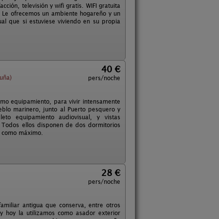
ión, televisión y wifi gratis. WIFI gratuita
l. Le ofrecemos un ambiente hogareño y un
al que si estuviese viviendo en su propia
40 €
uña)
pers/noche
imo equipamiento, para vivir intensamente
eblo marinero, junto al Puerto pesquero y
to equipamiento audiovisual, y vistas
. Todos ellos disponen de dos dormitorios
as como máximo.
28 €
pers/noche
miliar antigua que conserva, entre otros
y hoy la utilizamos como asador exterior