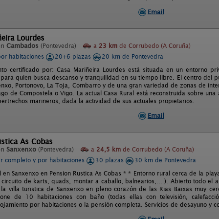
Email
eira Lourdes
en
Cambados
(Pontevedra)
a
23 km
de Corrubedo (A Coruña)
por habitaciones
20+6 plazas
20 km de Pontevedra
nto certificado por: Casa Mariñeira Lourdes está situada en un entorno pri
l para quien busca descanso y tranquilidad en su tiempo libre. El centro del
nxo, Portonovo, La Toja, Combarro y de una gran variedad de zonas de interes
ago de Compostela o Vigo. La actual Casa Rural está reconstruida sobre una
ertrechos marineros, dada la actividad de sus actuales propietarios.
Email
ústica As Cobas
en
Sanxenxo
(Pontevedra)
a
24,5 km
de Corrubedo (A Coruña)
er completo y por habitaciones
30 plazas
30 km de Pontevedra
 en Sanxenxo en Pension Rustica As Cobas * * Entorno rural cerca de la playa
circuito de karts, quads, montar a caballo, balnearios,... ). Abierto todo el 
la villa turistica de Sanxenxo en pleno corazón de las Rias Baixas muy cerc
pone de 10 habitaciones con baño (todas ellas con televisión, calefacci
ojamiento por habitaciones o la pensión completa. Servicios de desayuno y c