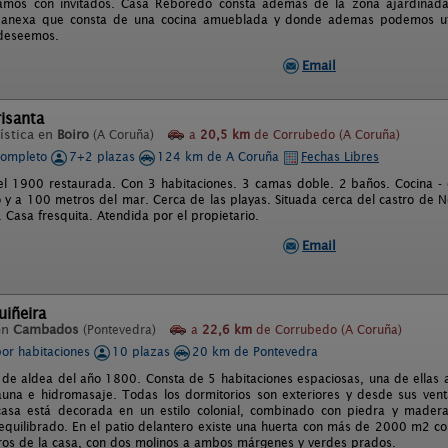
amos con invitados. Casa Reboredo consta ademas de la zona ajardinad
n anexa que consta de una cocina amueblada y donde ademas podemos uti
 deseemos.
Email
isanta
ística en
Boiro
(A Coruña)
a
20,5 km
de Corrubedo (A Coruña)
completo
7+2 plazas
124 km de A Coruña
Fechas Libres
el 1900 restaurada. Con 3 habitaciones. 3 camas doble. 2 baños. Cocina -
 y a 100 metros del mar. Cerca de las playas. Situada cerca del castro de N
. Casa fresquita. Atendida por el propietario.
Email
uiñeira
en
Cambados
(Pontevedra)
a
22,6 km
de Corrubedo (A Coruña)
por habitaciones
10 plazas
20 km de Pontevedra
 de aldea del año 1800. Consta de 5 habitaciones espaciosas, una de ellas 
una e hidromasaje. Todas los dormitorios son exteriores y desde sus vent
asa está decorada en un estilo colonial, combinado con piedra y madera.
equilibrado. En el patio delantero existe una huerta con más de 2000 m2 con
ros de la casa, con dos molinos a ambos márgenes y verdes prados.