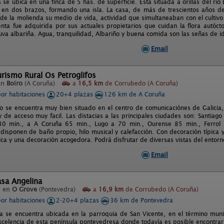
 se ubica en una finca de 5 has. de superficie. Está situada a orillas del r
 en dos brazos, formando una isla. La casa, de más de trescientos años d
 de la molienda su medio de vida, actividad que simultaneaban con el cultiv
enta fue adquirida por sus actuales propietarios que cuidan la flora autócto
 uva albariña. Agua, tranquilidad, Albariño y buena comida son las señas de i
Email
rismo Rural Os Petroglifos
en
Boiro
(A Coruña)
a
16,5 km
de Corrubedo (A Coruña)
por habitaciones
20+4 plazas
126 km de A Coruña
to se encuentra muy bien situado en el centro de comunicaciónes de Galicia,
y de acceso muy facil. Las distacias a las principales ciudades son: Santia
30 min., a A Coruña 65 min., Lugo a 70 min., Ourense 85 min., Ferrol
 disponen de baño propio, hilo musical y calefacción. Con decoración típica
ica y una decoración acogedora. Podrá disfrutar de diversas vistas del entor
Email
asa Angelina
l en
O Grove
(Pontevedra)
a
16,9 km
de Corrubedo (A Coruña)
por habitaciones
2-20+4 plazas
36 km de Pontevedra
a se encuentra ubicada en la parroquia de San Vicente, en el término mun
xcelencia de esta península pontevedresa donde todavía es posible encontrar