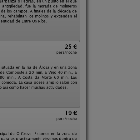
ío Barbanza o Pedras, en un punto en el que
e antigüedad, fue la morada de molineros
o de los campos. A finales de la década de
na, rehabilitan los molinos y extienden el
dentidad de Entre Os Ríos.
25 €
pers/noche
 situada en la ría de Ärosa y en una zona
go de Compostela 20 min, a Vigo 40 min., a
 80 min., A Costa da Morte 60 min. Las
 y cómoda. La casa posee amplio salón con
no así como hacer muchas actividades.
19 €
pers/noche
icipal de O Grove. Estamos en la zona de
 parajes prácticamente vírgenes dentro de