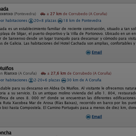
hada
nxenxo
(Pontevedra)
a
27 km
de Corrubedo (A Coruña)
por habitaciones
20+8 plazas
18 km de Pontevedra
hada es un establecimiento familiar de reciente construcción, situado a tan s
playa de Silgar, el puerto deportivo y la Villa de Portonovo. Ubicado en un e
ar de Sanxenxo desde un lugar tranquilo para descansar y cómodo para visitar
as de Galicia. Las habitaciones del Hotel Cachada son amplias, confortables y
Email
Muiños
en
Rianxo
(A Coruña)
a
27,6 km
de Corrubedo (A Coruña)
por habitaciones
2-20+6 plazas
30 km de A Coruña
dable para su descanso en Aldea Os Muiños. Al visitante le ofrecemos naturalez
toria a su servicio. Es un antiguo molino vivienda del año 1. 804, restaur
 finca de unos 8. 000 m² donde se encuentran las diferentes edificaciones 
a Ruta Xacobea Mar de Arosa (Rías Baixas), recorrido en barco por los puntos
 o bici hasta Compostela. El Camino Portugués pasa a menos de diez km, don
Email
oncha