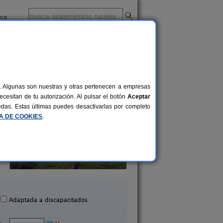
ios
-
al. Algunas son nuestras y otras pertenecen a empresas
cesitan de tu autorización. Al pulsar el botón
Aceptar
uedas. Estas últimas puedes desactivarlas por completo
CA DE COOKIES
.
Casa Covadiña
Apartamentos Insua Fin
3 pers.
27 €
Camariñas (A Coruña)
Finisterre (A Coruñ
desde
Adaptada a discapacitados