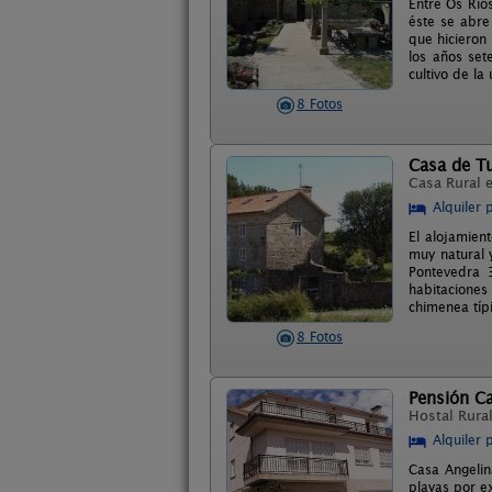
Entre Os Ríos
éste se abre
que hicieron
los años set
cultivo de la
8 Fotos
Casa de Tu
Casa Rural 
Alquiler 
El alojamien
muy natural 
Pontevedra 
habitaciones
chimenea típ
8 Fotos
Pensión C
Hostal Rura
Alquiler 
Casa Angelin
playas por e