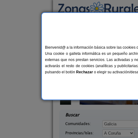
Busca por alojamiento
Alojamientos
>
Galicia
>
A Coruña
> Corrube
Casas Rurales cerca
Bienvenid@ a la información básica sobre las cookies 
Una cookie o galleta informática es un pequeño archiv
externas que nos prestan servicios. Las activadas y n
activarás el resto de cookies (analíticas y publicita
pulsando el botón
Rechazar
o elegir su activación/de
Blanco
As Canceliñas
10+4 pers.
4-1
27 €
uña)
Baio Grande (A Coruña)
desde
desd
Buscar
Comunidades:
Provincias/Islas: