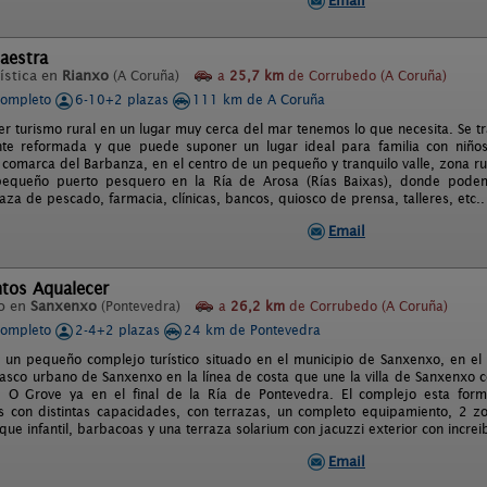
Email
aestra
ística en
Rianxo
(A Coruña)
a
25,7 km
de Corrubedo (A Coruña)
completo
6-10+2 plazas
111 km de A Coruña
er turismo rural en un lugar muy cerca del mar tenemos lo que necesita. Se tr
te reformada y que puede suponer un lugar ideal para familia con niños,
 comarca del Barbanza, en el centro de un pequeño y tranquilo valle, zona ru
pequeño puerto pesquero en la Ría de Arosa (Rías Baixas), donde podem
laza de pescado, farmacia, clínicas, bancos, quiosco de prensa, talleres, etc..
Email
tos Aqualecer
o en
Sanxenxo
(Pontevedra)
a
26,2 km
de Corrubedo (A Coruña)
completo
2-4+2 plazas
24 km de Pontevedra
 un pequeño complejo turístico situado en el municipio de Sanxenxo, en el c
casco urbano de Sanxenxo en la línea de costa que une la villa de Sanxenxo 
e O Grove ya en el final de la Ría de Pontevedra. El complejo esta for
 con distintas capacidades, con terrazas, un completo equipamiento, 2 z
que infantil, barbacoas y una terraza solarium con jacuzzi exterior con increib
Email