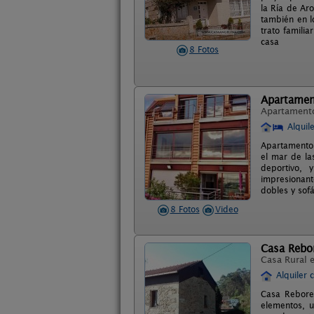
la Ría de Aro
también en l
trato famili
casa
8 Fotos
Apartamen
Apartament
Alquil
Apartamentos
el mar de la
deportivo, 
impresionant
dobles y sof
8 Fotos
Video
Casa Rebo
Casa Rural 
Alquiler 
Casa Rebored
elementos, u