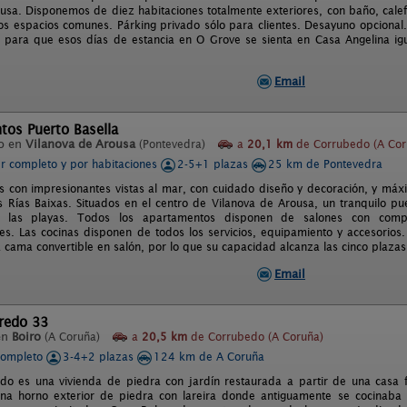
usa. Disponemos de diez habitaciones totalmente exteriores, con baño, calefacc
os espacios comunes. Párking privado sólo para clientes. Desayuno opciona
ar para que esos días de estancia en O Grove se sienta en Casa Angelina igu
Email
tos Puerto Basella
o en
Vilanova de Arousa
(Pontevedra)
a
20,1 km
de Corrubedo (A Cor
er completo y por habitaciones
2-5+1 plazas
25 km de Pontevedra
 con impresionantes vistas al mar, con cuidado diseño y decoración, y máx
s Rías Baixas. Situados en el centro de Vilanova de Arousa, un tranquilo pu
y las playas. Todos los apartamentos disponen de salones con comple
es. Las cocinas disponen de todos los servicios, equipamiento y accesorios
á cama convertible en salón, por lo que su capacidad alcanza las cinco plaz
Email
redo 33
en
Boiro
(A Coruña)
a
20,5 km
de Corrubedo (A Coruña)
completo
3-4+2 plazas
124 km de A Coruña
o es una vivienda de piedra con jardín restaurada a partir de una casa fa
na horno exterior de piedra con lareira donde antiguamente se cocinaba 