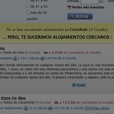
de 31 a 40
Entrada:
-
Sal
de 41 a 50
Fechas más buscadas
más de 50
pueblo:
No se han encontrado alojamientos en
Corrubedo
(A Coruña)
... PERO, TE SUGERIMOS ALOJAMIENTOS CERCANOS :
ina
en
Porto do Son
(A Coruña)
a
3,4 km
de Corrubedo (A Coruña)
completo
2-10+1 plazas
144 km de A Coruña
ico donde desconectar en cualquier época del año. La casa es una mansión 
años, 1 aseo, un salón con una chimenea panorámica y una cocina con sala de
de Compostela y a 40 minutos en coche de Pontevedra, se encuentra esta mar
sfrutar en cualquier época del año. Si quieres sorprender a alguien, pide tu p
Email
 Entre Os Ríos
en
Pobra do Caramiñal
(A Coruña)
a
12,2 km
de Corrubedo (A Coruña)
por habitaciones
12+3 plazas
133 km de A Coruña
Fechas Libres