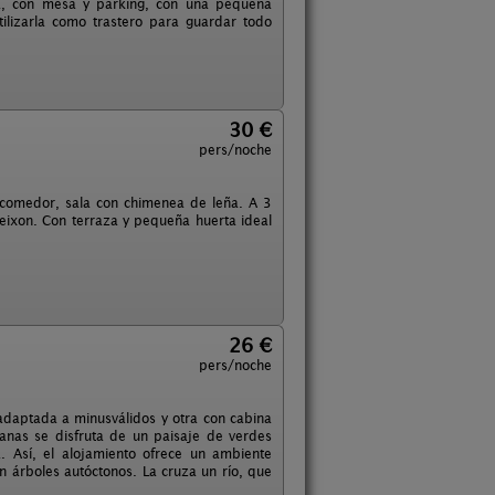
a, con mesa y parking, con una pequeña
lizarla como trastero para guardar todo
30 €
pers/noche
 comedor, sala con chimenea de leña. A 3
eixon. Con terraza y pequeña huerta ideal
26 €
pers/noche
adaptada a minusválidos y otra con cabina
anas se disfruta de un paisaje de verdes
 Así, el alojamiento ofrece un ambiente
 árboles autóctonos. La cruza un río, que