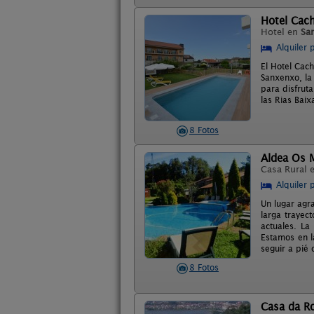
Hotel Cac
Hotel en
Sa
Alquiler 
El Hotel Cac
Sanxenxo, la 
para disfrut
las Rias Baix
8 Fotos
Aldea Os 
Casa Rural 
Alquiler 
Un lugar agra
larga trayec
actuales. La
Estamos en l
seguir a pié
8 Fotos
Casa da R