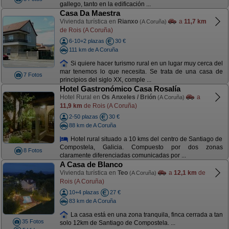
gallego, tanto en la edificación ...
Casa Da Maestra
Vivienda turística en
Rianxo
a
11,7 km
(A Coruña)
de Rois (A Coruña)
6-10+2 plazas
30 €
111 km de A Coruña
Si quiere hacer turismo rural en un lugar muy cerca del
mar tenemos lo que necesita. Se trata de una casa de
7 Fotos
principios del siglo XX, comple ...
Hotel Gastronómico Casa Rosalía
Hotel Rural en
Os Anxeles / Brión
a
(A Coruña)
11,9 km
de Rois (A Coruña)
2-50 plazas
30 €
88 km de A Coruña
Hotel rural situado a 10 kms del centro de Santiago de
Compostela, Galicia. Compuesto por dos zonas
8 Fotos
claramente diferenciadas comunicadas por ...
A Casa de Blanco
Vivienda turística en
Teo
a
12,1 km
de
(A Coruña)
Rois (A Coruña)
10+4 plazas
27 €
83 km de A Coruña
La casa está en una zona tranquila, finca cerrada a tan
35 Fotos
solo 12km de Santiago de Compostela. ...