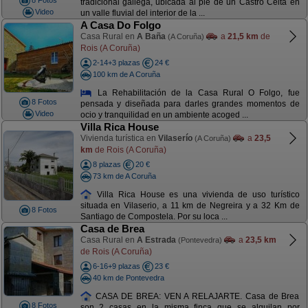
8 Fotos
tradicional gallega, ubicada al pié de un Castro Celta en
Video
un valle fluvial del interior de la ...
A Casa Do Folgo
Casa Rural en
A Baña
a
21,5 km
de
(A Coruña)
Rois (A Coruña)
2-14+3 plazas
24 €
100 km de A Coruña
La Rehabilitación de la Casa Rural O Folgo, fue
8 Fotos
pensada y diseñada para darles grandes momentos de
Video
ocio y tranquilidad en un ambiente acoged ...
Villa Rica House
Vivienda turística en
Vilaserío
a
23,5
(A Coruña)
km
de Rois (A Coruña)
8 plazas
20 €
73 km de A Coruña
Villa Rica House es una vivienda de uso turístico
situada en Vilaserio, a 11 km de Negreira y a 32 Km de
8 Fotos
Santiago de Compostela. Por su loca ...
Casa de Brea
Casa Rural en
A Estrada
a
23,5 km
(Pontevedra)
de Rois (A Coruña)
6-16+9 plazas
23 €
40 km de Pontevedra
CASA DE BREA: VEN A RELAJARTE. Casa de Brea
8 Fotos
son 2 casas en la misma finca que se alquilan por