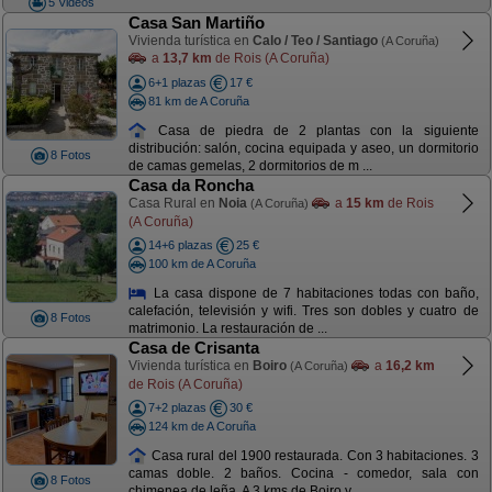
5 Videos
Casa San Martiño
Vivienda turística en
Calo / Teo / Santiago
(A Coruña)
a
13,7 km
de Rois (A Coruña)
6+1 plazas
17 €
81 km de A Coruña
Casa de piedra de 2 plantas con la siguiente
distribución: salón, cocina equipada y aseo, un dormitorio
8 Fotos
de camas gemelas, 2 dormitorios de m ...
Casa da Roncha
Casa Rural en
Noia
a
15 km
de Rois
(A Coruña)
(A Coruña)
14+6 plazas
25 €
100 km de A Coruña
La casa dispone de 7 habitaciones todas con baño,
calefación, televisión y wifi. Tres son dobles y cuatro de
8 Fotos
matrimonio. La restauración de ...
Casa de Crisanta
Vivienda turística en
Boiro
a
16,2 km
(A Coruña)
de Rois (A Coruña)
7+2 plazas
30 €
124 km de A Coruña
Casa rural del 1900 restaurada. Con 3 habitaciones. 3
camas doble. 2 baños. Cocina - comedor, sala con
8 Fotos
chimenea de leña. A 3 kms de Boiro y ...