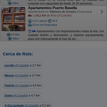
Video
conjunto con capacidad de hasta 16-25 personas ...
Apartamentos Puerto Basella
Apartamento en
Vilanova de Arousa
(Pontevedra)
a
24,1 km
de Rois (A Coruña)
2-5+1 plazas
40 €
25 km de Pontevedra
Apartamentos con impresionantes vistas al mar, con
8 Fotos
cuidado diseño y decoración, y máximo equipamiento,
Video
para vivir intensamente el mar de las ...
Cerca de Rois:
Leroño
(A Coruña)
a 3,7 km
Meana
(A Coruña)
a 3,7 km
Padrón
(A Coruña)
a 4,5 km
Dodro
(A Coruña)
a 4,7 km
A Escravitude
(A Coruña)
a 5,1 km