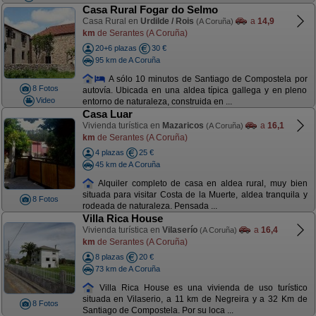
Casa Rural Fogar do Selmo
Casa Rural en
Urdilde / Rois
a
14,9
(A Coruña)
km
de Serantes (A Coruña)
20+6 plazas
30 €
95 km de A Coruña
A sólo 10 minutos de Santiago de Compostela por
8 Fotos
autovía. Ubicada en una aldea típica gallega y en pleno
Video
entorno de naturaleza, construida en ...
Casa Luar
Vivienda turística en
Mazaricos
a
16,1
(A Coruña)
km
de Serantes (A Coruña)
4 plazas
25 €
45 km de A Coruña
Alquiler completo de casa en aldea rural, muy bien
situada para visitar Costa de la Muerte, aldea tranquila y
8 Fotos
rodeada de naturaleza. Pensada ...
Villa Rica House
Vivienda turística en
Vilaserío
a
16,4
(A Coruña)
km
de Serantes (A Coruña)
8 plazas
20 €
73 km de A Coruña
Villa Rica House es una vivienda de uso turístico
situada en Vilaserio, a 11 km de Negreira y a 32 Km de
8 Fotos
Santiago de Compostela. Por su loca ...