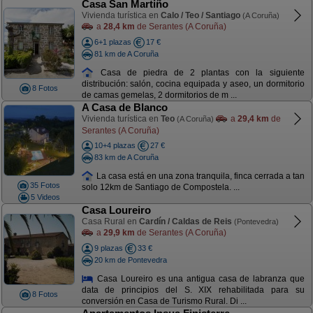
Casa San Martiño
Vivienda turística en
Calo / Teo / Santiago
(A Coruña)
a
28,4 km
de Serantes (A Coruña)
6+1 plazas
17 €
81 km de A Coruña
Casa de piedra de 2 plantas con la siguiente
distribución: salón, cocina equipada y aseo, un dormitorio
8 Fotos
de camas gemelas, 2 dormitorios de m ...
A Casa de Blanco
Vivienda turística en
Teo
a
29,4 km
de
(A Coruña)
Serantes (A Coruña)
10+4 plazas
27 €
83 km de A Coruña
La casa está en una zona tranquila, finca cerrada a tan
35 Fotos
solo 12km de Santiago de Compostela. ...
5 Videos
Casa Loureiro
Casa Rural en
Cardín / Caldas de Reis
(Pontevedra)
a
29,9 km
de Serantes (A Coruña)
9 plazas
33 €
20 km de Pontevedra
Casa Loureiro es una antigua casa de labranza que
data de principios del S. XIX rehabilitada para su
8 Fotos
conversión en Casa de Turismo Rural. Di ...