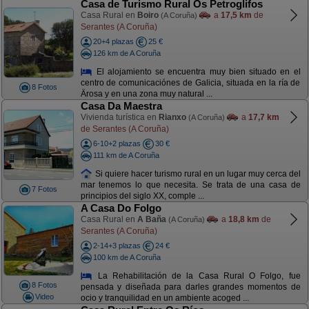
Casa de Turismo Rural Os Petroglifos
Casa Rural en
Boiro
a
17,5 km
de
(A Coruña)
Serantes (A Coruña)
20+4 plazas
25 €
126 km de A Coruña
El alojamiento se encuentra muy bien situado en el
centro de comunicaciónes de Galicia, situada en la ría de
8 Fotos
Ärosa y en una zona muy natural ...
Casa Da Maestra
Vivienda turística en
Rianxo
a
17,7 km
(A Coruña)
de Serantes (A Coruña)
6-10+2 plazas
30 €
111 km de A Coruña
Si quiere hacer turismo rural en un lugar muy cerca del
mar tenemos lo que necesita. Se trata de una casa de
7 Fotos
principios del siglo XX, comple ...
A Casa Do Folgo
Casa Rural en
A Baña
a
18,8 km
de
(A Coruña)
Serantes (A Coruña)
2-14+3 plazas
24 €
100 km de A Coruña
La Rehabilitación de la Casa Rural O Folgo, fue
8 Fotos
pensada y diseñada para darles grandes momentos de
Video
ocio y tranquilidad en un ambiente acoged ...