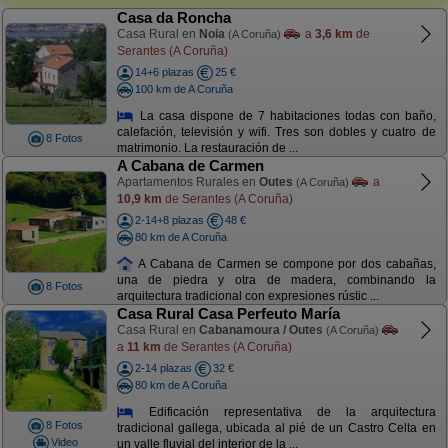
Casa da Roncha
Casa Rural en
Noia
a
3,6 km
de
(A Coruña)
Serantes (A Coruña)
14+6 plazas
25 €
100 km de A Coruña
La casa dispone de 7 habitaciones todas con baño,
calefación, televisión y wifi. Tres son dobles y cuatro de
8 Fotos
matrimonio. La restauración de ...
A Cabana de Carmen
Apartamentos Rurales en
Outes
a
(A Coruña)
10,9 km
de Serantes (A Coruña)
2-14+8 plazas
48 €
80 km de A Coruña
A Cabana de Carmen se compone por dos cabañas,
una de piedra y otra de madera, combinando la
8 Fotos
arquitectura tradicional con expresiones rústic ...
Casa Rural Casa Perfeuto María
Casa Rural en
Cabanamoura / Outes
(A Coruña)
a
11 km
de Serantes (A Coruña)
2-14 plazas
32 €
80 km de A Coruña
Edificación representativa de la arquitectura
8 Fotos
tradicional gallega, ubicada al pié de un Castro Celta en
Video
un valle fluvial del interior de la ...