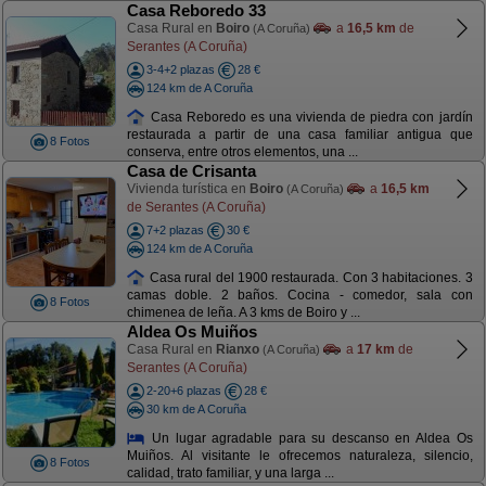
Casa Reboredo 33
Casa Rural en
Boiro
a
16,5 km
de
(A Coruña)
Serantes (A Coruña)
3-4+2 plazas
28 €
124 km de A Coruña
Casa Reboredo es una vivienda de piedra con jardín
restaurada a partir de una casa familiar antigua que
8 Fotos
conserva, entre otros elementos, una ...
Casa de Crisanta
Vivienda turística en
Boiro
a
16,5 km
(A Coruña)
de Serantes (A Coruña)
7+2 plazas
30 €
124 km de A Coruña
Casa rural del 1900 restaurada. Con 3 habitaciones. 3
camas doble. 2 baños. Cocina - comedor, sala con
8 Fotos
chimenea de leña. A 3 kms de Boiro y ...
Aldea Os Muiños
Casa Rural en
Rianxo
a
17 km
de
(A Coruña)
Serantes (A Coruña)
2-20+6 plazas
28 €
30 km de A Coruña
Un lugar agradable para su descanso en Aldea Os
Muiños. Al visitante le ofrecemos naturaleza, silencio,
8 Fotos
calidad, trato familiar, y una larga ...