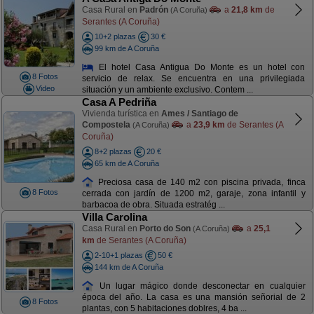
Casa Rural en
Padrón
a
21,8 km
de
(A Coruña)
Serantes (A Coruña)
10+2 plazas
30 €
99 km de A Coruña
El hotel Casa Antigua Do Monte es un hotel con
8 Fotos
servicio de relax. Se encuentra en una privilegiada
Video
situación y un ambiente exclusivo. Contem ...
Casa A Pedriña
Vivienda turística en
Ames / Santiago de
Compostela
a
23,9 km
de Serantes (A
(A Coruña)
Coruña)
8+2 plazas
20 €
65 km de A Coruña
Preciosa casa de 140 m2 con piscina privada, finca
8 Fotos
cerrada con jardín de 1200 m2, garaje, zona infantil y
barbacoa de obra. Situada estratég ...
Villa Carolina
Casa Rural en
Porto do Son
a
25,1
(A Coruña)
km
de Serantes (A Coruña)
2-10+1 plazas
50 €
144 km de A Coruña
Un lugar mágico donde desconectar en cualquier
época del año. La casa es una mansión señorial de 2
8 Fotos
plantas, con 5 habitaciones doblres, 4 ba ...