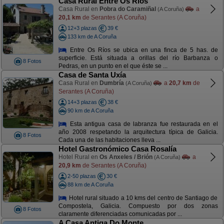
Casa Rural Entre Os Ríos
Casa Rural en
Pobra do Caramiñal
a
(A Coruña)
20,1 km
de Serantes (A Coruña)
12+3 plazas
39 €
133 km de A Coruña
Entre Os Ríos se ubica en una finca de 5 has. de
superficie. Está situada a orillas del río Barbanza o
8 Fotos
Pedras, en un punto en el que éste se ...
Casa de Santa Uxía
Casa Rural en
Dumbría
a
20,7 km
de
(A Coruña)
Serantes (A Coruña)
14+3 plazas
38 €
90 km de A Coruña
Esta antigua casa de labranza fue restaurada en el
año 2008 respetando la arquitectura típica de Galicia.
8 Fotos
Cada una de las habitaciones lleva ...
Hotel Gastronómico Casa Rosalía
Hotel Rural en
Os Anxeles / Brión
a
(A Coruña)
20,9 km
de Serantes (A Coruña)
2-50 plazas
30 €
88 km de A Coruña
Hotel rural situado a 10 kms del centro de Santiago de
Compostela, Galicia. Compuesto por dos zonas
8 Fotos
claramente diferenciadas comunicadas por ...
A Casa Antiga Do Monte