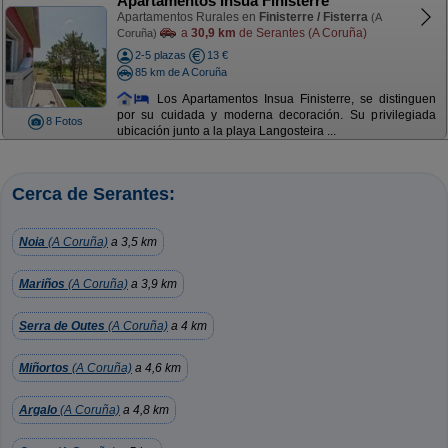
Apartamentos Insua Finisterre
Apartamentos Rurales en
Finisterre / Fisterra
(A
a
30,9 km
de Serantes (A Coruña)
Coruña)
2-5 plazas
13 €
85 km de A Coruña
Los Apartamentos Insua Finisterre, se distinguen
por su cuidada y moderna decoración. Su privilegiada
8 Fotos
ubicación junto a la playa Langosteira ...
Cerca de Serantes:
Noia
(A Coruña)
a 3,5 km
Mariños
(A Coruña)
a 3,9 km
Serra de Outes
(A Coruña)
a 4 km
Miñortos
(A Coruña)
a 4,6 km
Argalo
(A Coruña)
a 4,8 km