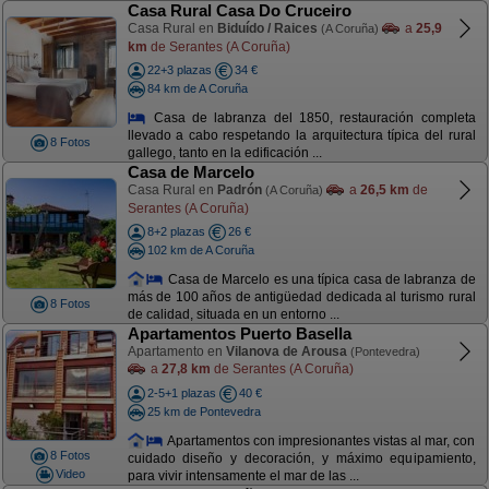
Casa Rural Casa Do Cruceiro
Casa Rural en
Biduído / Raices
a
25,9
(A Coruña)
km
de Serantes (A Coruña)
22+3 plazas
34 €
84 km de A Coruña
Casa de labranza del 1850, restauración completa
llevado a cabo respetando la arquitectura típica del rural
8 Fotos
gallego, tanto en la edificación ...
Casa de Marcelo
Casa Rural en
Padrón
a
26,5 km
de
(A Coruña)
Serantes (A Coruña)
8+2 plazas
26 €
102 km de A Coruña
Casa de Marcelo es una típica casa de labranza de
más de 100 años de antigüedad dedicada al turismo rural
8 Fotos
de calidad, situada en un entorno ...
Apartamentos Puerto Basella
Apartamento en
Vilanova de Arousa
(Pontevedra)
a
27,8 km
de Serantes (A Coruña)
2-5+1 plazas
40 €
25 km de Pontevedra
Apartamentos con impresionantes vistas al mar, con
8 Fotos
cuidado diseño y decoración, y máximo equipamiento,
Video
para vivir intensamente el mar de las ...