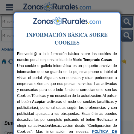
INFORMACIÓN BÁSICA SOBRE
COOKIES
Alojamientos
>
Galicia
>
A Coruña
> Serantes
Bienvenid@ a la información básica sobre las cookies de
Casas Rurales cerca de Serantes
nuestro portal responsabilidad de
Mario Temprado Casas
.
Una cookie o galleta informática es un pequeño archivo de
información que se guarda en tu pc, smartphone o tablet al
visitar el portal. Algunas son nuestras y otras pertenecen a
empresas externas que nos prestan servicios. Las activadas
y necesarias para que todo funcione correctamente son las
Cookies Técnicas y no necesitan de tu autorización. Al pulsar
el botón
Aceptar
activarás el resto de cookies (analíticas y
Casa Rural Pazo da Cruz
rs.
25+3 pers.
publicitarias), personalizadas según tus preferencias y con
 €
27 €
Vilarmaior (A Coruña)
desde
publicidad ajustada a tus búsquedas. Estas últimas puedes
desactivarlas por completo pulsando el botón
Rechazar
o
Buscar
elegir su activación/desactivación desde “Configuración de
Cookies”. Más información en nuestra
POLÍTICA DE
Comunidades: