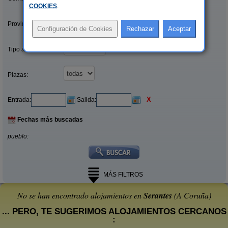
COOKIES
.
Provincias/Islas:
Tipo alquiler:
Plazas:
X
Entrada:
Salida:
Fechas más buscadas
pueblo:
MÁS FILTROS
No se han encontrado alojamientos en
Serantes
(A Coruña)
... PERO, TE SUGERIMOS ALOJAMIENTOS CERCANOS
: