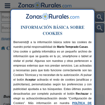
INFORMACIÓN BÁSICA SOBRE
COOKIES
Alojamientos
>
País Vasco
>
Álava
> Arreo
Bienvenid@ a la información básica sobre las cookies de
Casas Rurales cerca de Arreo
nuestro portal responsabilidad de
Mario Temprado Casas
.
Una cookie o galleta informática es un pequeño archivo de
información que se guarda en tu pc, smartphone o tablet al
visitar el portal. Algunas son nuestras y otras pertenecen a
empresas externas que nos prestan servicios. Las activadas
y necesarias para que todo funcione correctamente son las
Cookies Técnicas y no necesitan de tu autorización. Al pulsar
el botón
Aceptar
activarás el resto de cookies (analíticas y
Gorbea Bide
rs.
2-8+3 pers.
publicitarias), personalizadas según tus preferencias y con
 €
24 €
Sarria (Álava)
desde
publicidad ajustada a tus búsquedas. Estas últimas puedes
desactivarlas por completo pulsando el botón
Rechazar
o
Buscar
elegir su activación/desactivación desde “Configuración de
Cookies”. Más información en nuestra
POLÍTICA DE
Comunidades: