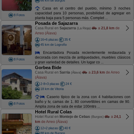
66 km de Burgos
Casa en el centro del pueblo, mínimo 3 noches
capacidad para 10 personas, posibilidad de agregar en
8 Fotos
planta baja para 5 personas más. Complet ...
Posada de Sajazarra
Casa Rural en
Sajazarra
a
21,8 km
de
(La Rioja)
Arreo (Álava)
16+6 plazas
35 €
45 km de Logroño
Encantadora Posada recientemente restaurada y
decorada con mezcla de antiguedades, muebles clásicos
8 Fotos
y gran variedad de detalles. Un lugar co ...
Gorbea Bide
Casa Rural en
Sarria
a
23,6 km
de Arreo
(Álava)
(Álava)
2-8+3 plazas
24 €
18 km de Vitoria
Caserio típico de la zona con 4 habitaciones con
baño y tv, camas de 1. 80 convertibles en camas de 90.
8 Fotos
Amplia zona de sala de estar 100mtrs ...
Hotel Rural Colas
Hotel Rural en
Montejo de Cebas
a
24,1
(Burgos)
km
de Arreo (Álava)
12+2 plazas
40 €
88 km de Burgos