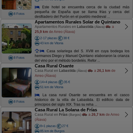
Este hotel se encuentra cerca de la ciudad más
pequeña de España que se llama frías y cerca del
8 Fotos
desfiladero del Purón en el pueblo medieval ...
Apartamentos Rurales Solar de Quintano
Apartamentos Rurales en
Labastida
a
(Álava)
25,9 km
de Arreo (Álava)
2-17 plazas
38 €
43 km de Vitoria
Casa solariega del S. XVIII en cuya bodega los
hermanos Diego y Manuel Quintano elaboraron la crianza
8 Fotos
del vino por el método bordelés. Refor ...
Casa Rural Osante
Casa Rural en
Labastida
a
26,1 km
de
(Álava)
Arreo (Álava)
14+4 plazas
35 €
51 km de Vitoria
La casa rural Osante se encuentra en el casco
historico de la villa de Labastida. El edificio data de
8 Fotos
principios del siglo XIX. Tras su reha ...
Casa Rural La Solana de Frías
Casa Rural en
Frías
a
26,7 km
de Arreo
(Burgos)
(Álava)
8+1 plazas
27 €
85 km de Burgos