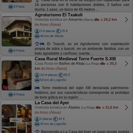
16 personas con 8 habitaciones dobles, 3 baños con
8 Fotos
ducha, 1 aseo, un txoco de 65 metros ...
Agroturismo El Txakoli
Vivienda turística en
Amurrio
a
29,2 km
(Álava)
de Arreo (Álava)
3-6 plazas
25 €
40 km de Vitoria
El Txacoli, es un Agroturismo con explotación
propia de sidra y txacoli, en un ambiente familiar, con un
8 Fotos
trato agradable y cariñoso; cuenta ...
Casa Rural Medieval Torre Fuerte S.XIII
Casa Rural en
Baños de Rioja
a
30,3
(La Rioja)
km
de Arreo (Álava)
10+4 plazas
55 €
50 km de Logroño
Torre medieval del siglo XIII declarada patrimonio-
histórico, por sus características corresponde al prototipo
8 Fotos
de torre gótica en la región. ...
La Casa del Ayer
Vivienda turística en
Ábalos
a
31,6 km
(La Rioja)
de Arreo (Álava)
6 plazas
41 €
30 km de Logroño
Bienvenido a La Casa del Ayer un lugar donde podrás