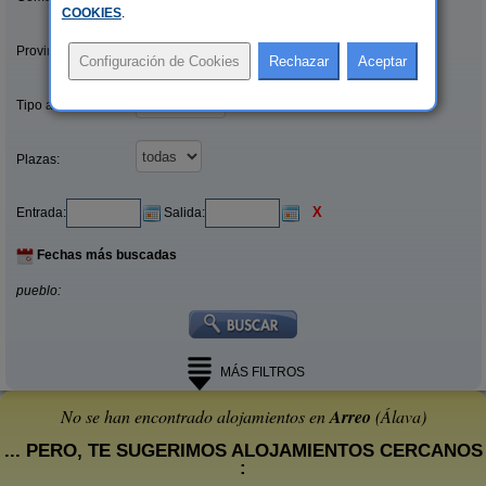
COOKIES
.
Provincias/Islas:
Tipo alquiler:
Plazas:
X
Entrada:
Salida:
Fechas más buscadas
pueblo:
MÁS FILTROS
No se han encontrado alojamientos en
Arreo
(Álava)
... PERO, TE SUGERIMOS ALOJAMIENTOS CERCANOS
: