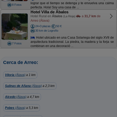
lograr que el tiempo se detenga y te envuelva una calma
8 Fotos
perfecta. Hola! Soy una casa de ...
Hotel Villa de Ábalos
Hotel Rural en
Ábalos
a
31,7 km
de
(La Rioja)
Arreo (Álava)
24+3 plazas
50 €
30 km de Logroño
Hotel ubicado en una Casa Solariega del siglo XVII de
arquitectura tradicional. La piedra, la madera y la forja se
7 Fotos
combinan en una decoració ...
Cerca de Arreo:
Viloria
(Álava)
a 1 km
Salinas de Añana
(Álava)
a 2,3 km
Alcedo
(Álava)
a 4,7 km
Pobes
(Álava)
a 5,3 km