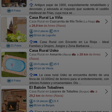
Antiguo pajar de 1900, exquisitamente rehabilitado y
decorado, y adosada al roquedo que sustenta el castillo
8 Fotos
medieval de Frías, cuya roca se ...
Casa Rural La Viña
Casa Rural en
Cuzcurrita de Río Tirón
(La Rioja)
a
26,9 km
de Arreo (Álava)
18+2 plazas
35 €
50 km de Logroño
Casa Rural con Encanto en La Rioja - Ideal
21 Fotos
Familias y Grupos, Juegos y Zona Barbacoa ...
Casa Rural Usko
Casa Rural en
Amurrio
a
28 km
de Arreo
(Álava)
(Álava)
16+5 plazas
25 €
34 km de Vitoria
La casa rural Usko se encuentra dentro de una
finca de 10.000m2 de terreno para el entretenimiento, con
8 Fotos
árboles frutales y ornamentales. Dis ...
El Balcón Tobalines
Casa Rural en
Lozares de Tobalina
a
(Burgos)
29,2 km
de Arreo (Álava)
6-16 plazas
21 €
85 km de Burgos
Casa rural en el norte de burgos con capacidad para