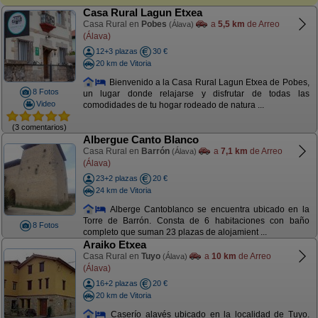
Casa Rural Lagun Etxea
Casa Rural en
Pobes
a
5,5 km
de Arreo
(Álava)
(Álava)
12+3 plazas
30 €
20 km de Vitoria
Bienvenido a la Casa Rural Lagun Etxea de Pobes,
8 Fotos
un lugar donde relajarse y disfrutar de todas las
Video
comodidades de tu hogar rodeado de natura ...
(3 comentarios)
Albergue Canto Blanco
Casa Rural en
Barrón
a
7,1 km
de Arreo
(Álava)
(Álava)
23+2 plazas
20 €
24 km de Vitoria
Alberge Cantoblanco se encuentra ubicado en la
Torre de Barrón. Consta de 6 habitaciones con baño
8 Fotos
completo que suman 23 plazas de alojamient ...
Araiko Etxea
Casa Rural en
Tuyo
a
10 km
de Arreo
(Álava)
(Álava)
16+2 plazas
20 €
20 km de Vitoria
Caserío alavés ubicado en la localidad de Tuyo.