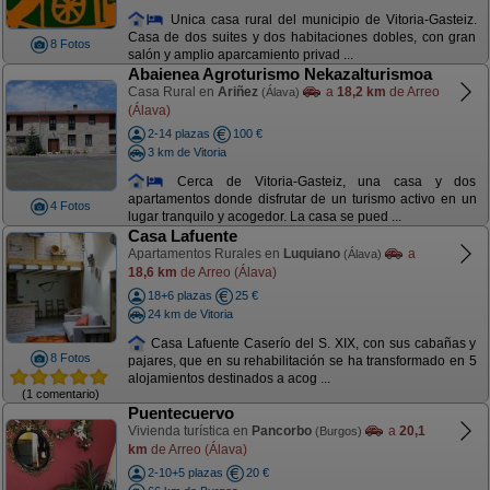
Unica casa rural del municipio de Vitoria-Gasteiz.
Casa de dos suites y dos habitaciones dobles, con gran
8 Fotos
salón y amplio aparcamiento privad ...
Abaienea Agroturismo Nekazalturismoa
Casa Rural en
Ariñez
a
18,2 km
de Arreo
(Álava)
(Álava)
2-14 plazas
100 €
3 km de Vitoria
Cerca de Vitoria-Gasteiz, una casa y dos
apartamentos donde disfrutar de un turismo activo en un
4 Fotos
lugar tranquilo y acogedor. La casa se pued ...
Casa Lafuente
Apartamentos Rurales en
Luquiano
a
(Álava)
18,6 km
de Arreo (Álava)
18+6 plazas
25 €
24 km de Vitoria
Casa Lafuente Caserío del S. XIX, con sus cabañas y
8 Fotos
pajares, que en su rehabilitación se ha transformado en 5
alojamientos destinados a acog ...
(1 comentario)
Puentecuervo
Vivienda turística en
Pancorbo
a
20,1
(Burgos)
km
de Arreo (Álava)
2-10+5 plazas
20 €