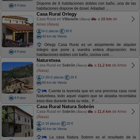
Dispone de 6 habitaciones dobles con baño, una de las
8 Fotos
habitaciones dispone de dosel. Adaptad ...
Casa Rural Orlegy
Casa Rural en
Villanañe
a
10 km
de
(Álava)
Arreo (Álava)
6+1 plazas
30 €
40 km de Vitoria
Orlegy Casa Rural es un alojamiento de alquiler
íntegro que pone a vuestra entera disposición: tres
8 Fotos
habitaciones dobles con baño, cocina com ...
Naturetxea
Casa Rural en
Sobrón
a
11,2 km
de Arreo
(Álava)
(Álava)
2-20+2 plazas
20 €
60 km de Vitoria
Cuenta la leyenda que en una preciosa casa rural
Naturetxea, todo aquel viajero que se alojaba recordaba
8 Fotos
esos dias durante toda su vida... F ...
Casa Rural Natura Sobrón
Casa Rural en
Sobrón
a
11,4 km
de Arreo
(Álava)
(Álava)
2-16 plazas
20 €
40 km de Vitoria
La casa Natura Sobron es el resultado de la