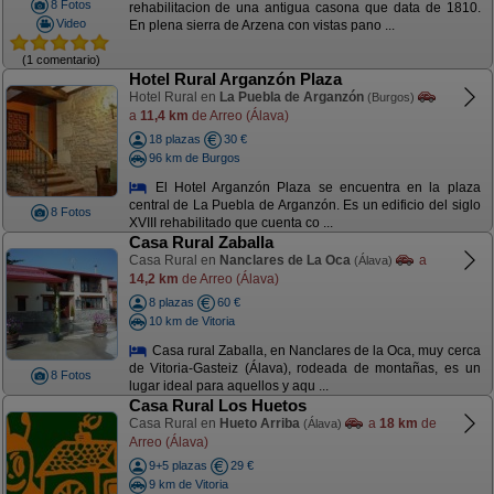
8 Fotos
rehabilitacion de una antigua casona que data de 1810.
Video
En plena sierra de Arzena con vistas pano ...
(1 comentario)
Hotel Rural Arganzón Plaza
Hotel Rural en
La Puebla de Arganzón
(Burgos)
a
11,4 km
de Arreo (Álava)
18 plazas
30 €
96 km de Burgos
El Hotel Arganzón Plaza se encuentra en la plaza
central de La Puebla de Arganzón. Es un edificio del siglo
8 Fotos
XVIII rehabilitado que cuenta co ...
Casa Rural Zaballa
Casa Rural en
Nanclares de La Oca
a
(Álava)
14,2 km
de Arreo (Álava)
8 plazas
60 €
10 km de Vitoria
Casa rural Zaballa, en Nanclares de la Oca, muy cerca
de Vitoria-Gasteiz (Álava), rodeada de montañas, es un
8 Fotos
lugar ideal para aquellos y aqu ...
Casa Rural Los Huetos
Casa Rural en
Hueto Arriba
a
18 km
de
(Álava)
Arreo (Álava)
9+5 plazas
29 €
9 km de Vitoria