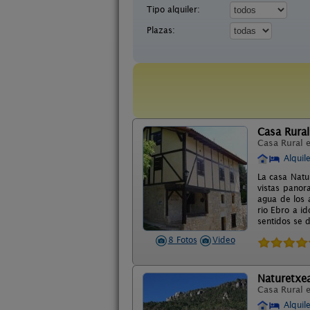
Tipo alquiler:
Plazas:
Casa Rura
Casa Rural 
Alquil
La casa Natu
vistas panor
agua de los a
rio Ebro a i
sentidos se 
8 Fotos
Video
Naturetxe
Casa Rural 
Alquil