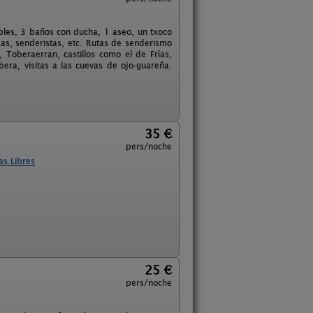
bles, 3 baños con ducha, 1 aseo, un txoco
as, senderistas, etc. Rutas de senderismo
 Toberaerran, castillos como el de Frías,
ra, visitas a las cuevas de ojo-guareña.
35 €
pers/noche
as Libres
25 €
pers/noche