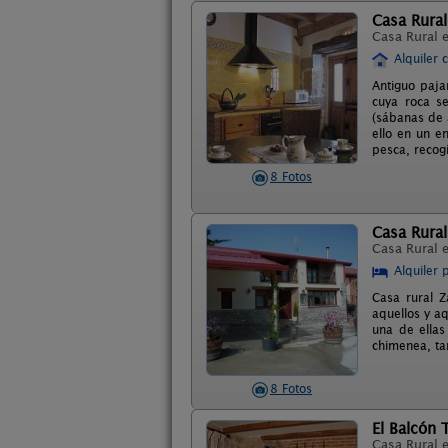
Casa Rural
Casa Rural 
Alquiler 
Antiguo paja
cuya roca s
(sábanas de 
ello en un e
pesca, recog
8 Fotos
Casa Rural
Casa Rural 
Alquiler 
Casa rural Z
aquellos y a
una de ella
chimenea, tam
8 Fotos
El Balcón 
Casa Rural 