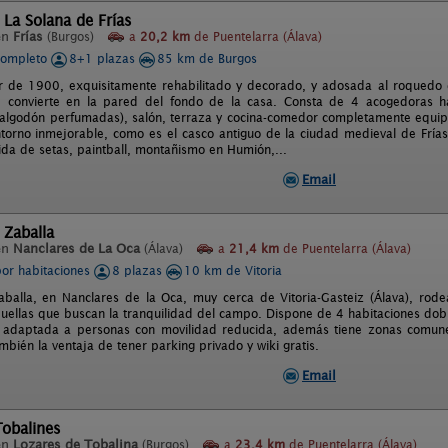
 La Solana de Frías
en
Frías
(Burgos)
a
20,2 km
de Puentelarra (Álava)
completo
8+1 plazas
85 km de Burgos
r de 1900, exquisitamente rehabilitado y decorado, y adosada al roquedo qu
e convierte en la pared del fondo de la casa. Consta de 4 acogedoras ha
algodón perfumadas), salón, terraza y cocina-comedor completamente equi
ntorno inmejorable, como es el casco antiguo de la ciudad medieval de Frías
ida de setas, paintball, montañismo en Humión,...
Email
 Zaballa
en
Nanclares de La Oca
(Álava)
a
21,4 km
de Puentelarra (Álava)
por habitaciones
8 plazas
10 km de Vitoria
aballa, en Nanclares de la Oca, muy cerca de Vitoria-Gasteiz (Álava), rod
quellas que buscan la tranquilidad del campo. Dispone de 4 habitaciones dobl
s adaptada a personas con movilidad reducida, además tiene zonas comune
bién la ventaja de tener parking privado y wiki gratis.
Email
Tobalines
en
Lozares de Tobalina
(Burgos)
a
23,4 km
de Puentelarra (Álava)