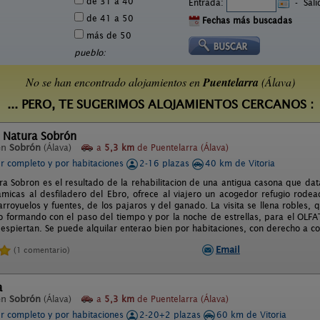
de 31 a 40
Entrada:
-
Sal
de 41 a 50
Fechas más buscadas
más de 50
pueblo:
No se han encontrado alojamientos en
Puentelarra
(Álava)
... PERO, TE SUGERIMOS ALOJAMIENTOS CERCANOS :
l Natura Sobrón
en
Sobrón
(Álava)
a
5,3 km
de Puentelarra (Álava)
er completo y por habitaciones
2-16 plazas
40 km de Vitoria
ra Sobron es el resultado de la rehabilitacion de una antigua casona que da
amicas al desfiladero del Ebro, ofrece al viajero un acogedor refugio rodea
rroyuelos y fuentes, de los pajaros y del ganado. La visita se llena robles,
do formando con el paso del tiempo y por la noche de estrellas, para el OLFA
despiertan. Se puede alquilar enterao bien por habitaciones, con derecho a c
Email
(1 comentario)
a
en
Sobrón
(Álava)
a
5,3 km
de Puentelarra (Álava)
er completo y por habitaciones
2-20+2 plazas
60 km de Vitoria