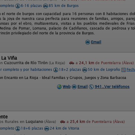
completo
6-16 plazas
85 km de Burgos
n el norte de burgos con capacidad para 16 personas con 8 habitaciones do
 la joya de nuestra casa perfecta para reuniones de familias, amigos, parej
noas por el ebro, multiaventura, visitas a los pueblos medievales de Frias,
Medina de Pomar, Lomana, palacio de Cadiñanos, cascada de pedrosa y tobe
incón privilegiado del norte de la provincia de Burgos.
Email
 La Viña
en
Cuzcurrita de Río Tirón
(La Rioja)
a
24,1 km
de Puentelarra (Álava)
er completo y por habitaciones
18+2 plazas
50 km de Logroño
Fech
on Encanto en La Rioja - Ideal Familias y Grupos, Juegos y Zona Barbacoa
Web
Email
941..Ver teléfonos
ente
os Rurales en
Luquiano
(Álava)
a
25,4 km
de Puentelarra (Álava)
completo
18+6 plazas
24 km de Vitoria