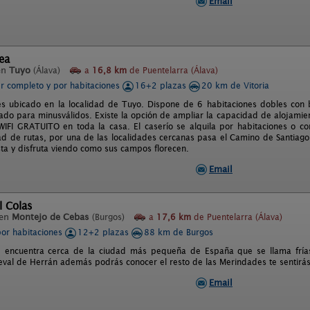
Email
ea
en
Tuyo
(Álava)
a
16,8 km
de Puentelarra (Álava)
er completo y por habitaciones
16+2 plazas
20 km de Vitoria
és ubicado en la localidad de Tuyo. Dispone de 6 habitaciones dobles con 
ado para minusválidos. Existe la opción de ampliar la capacidad de alojamie
IFI GRATUITO en toda la casa. El caserío se alquila por habitaciones o c
dad de rutas, por una de las localidades cercanas pasa el Camino de Santiago.
ta y disfruta viendo como sus campos florecen.
Email
l Colas
 en
Montejo de Cebas
(Burgos)
a
17,6 km
de Puentelarra (Álava)
por habitaciones
12+2 plazas
88 km de Burgos
e encuentra cerca de la ciudad más pequeña de España que se llama frías
val de Herrán además podrás conocer el resto de las Merindades te sentirás
Email