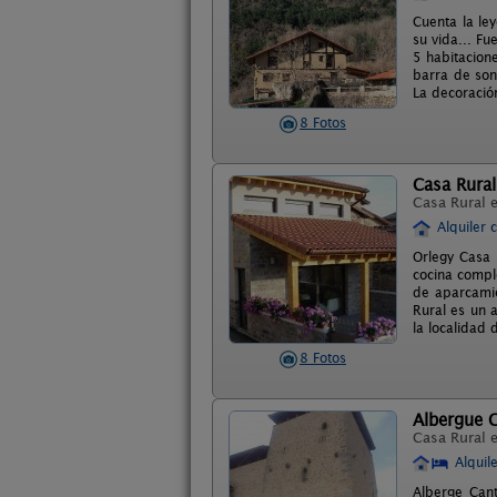
Cuenta la le
su vida... Fu
5 habitacion
barra de son
La decoración
8 Fotos
Casa Rural
Casa Rural 
Alquiler 
Orlegy Casa 
cocina compl
de aparcamie
Rural es un 
la localidad 
8 Fotos
Albergue 
Casa Rural 
Alquil
Alberge Can