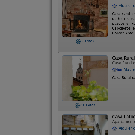
Alquiler 
Casa rural e
de 65 metros
paseos en ca
Cebolleros, 
Conoce este r
8 Fotos
Casa Rural
Casa Rural 
Alquil
Casa Rural c
21 Fotos
Casa Lafu
Apartament
Alquiler 