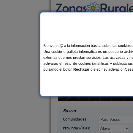
Busca por alojamiento
Alojamientos
>
País Vasco
>
Álava
> Puentel
Casas Rurales cerca 
Bienvenid@ a la información básica sobre las cookies 
Una cookie o galleta informática es un pequeño archiv
externas que nos prestan servicios. Las activadas y n
activarás el resto de cookies (analíticas y publicita
pulsando el botón
Rechazar
o elegir su activación/de
cana
Zadorra Etxea
3-5+1 pers.
10+
50 €
Álava)
Salvatierra (Álava)
desde
desd
Buscar
Comunidades:
Provincias/Islas: