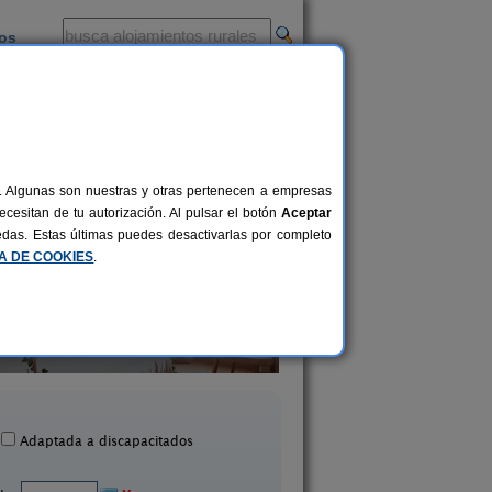
ios
-
al. Algunas son nuestras y otras pertenecen a empresas
cesitan de tu autorización. Al pulsar el botón
Aceptar
uedas. Estas últimas puedes desactivarlas por completo
CA DE COOKIES
.
Casa Rural Usko
La Casa Vieja
16+5 pers.
25 €
Amurrio (Álava)
Maturana (Álava)
desde
Adaptada a discapacitados