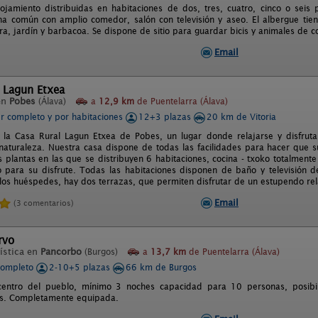
ojamiento distribuidas en habitaciones de dos, tres, cuatro, cinco o seis
na común con amplio comedor, salón con televisión y aseo. El albergue tien
era, jardín y barbacoa. Se dispone de sitio para guardar bicis y animales de
Email
 Lagun Etxea
en
Pobes
(Álava)
a
12,9 km
de Puentelarra (Álava)
er completo y por habitaciones
12+3 plazas
20 km de Vitoria
 la Casa Rural Lagun Etxea de Pobes, un lugar donde relajarse y disfrut
aturaleza. Nuestra casa dispone de todas las facilidades para hacer que s
s plantas en las que se distribuyen 6 habitaciones, cocina - txoko totalmen
o para su disfrute. Todas las habitaciones disponen de baño y televisión de
 los huéspedes, hay dos terrazas, que permiten disfrutar de un estupendo re
Email
(3 comentarios)
rvo
ística en
Pancorbo
(Burgos)
a
13,7 km
de Puentelarra (Álava)
completo
2-10+5 plazas
66 km de Burgos
centro del pueblo, mínimo 3 noches capacidad para 10 personas, posibi
s. Completamente equipada.