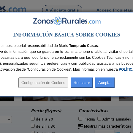
Anúnciate gratis
Acceso Propietar
Busca por pueblo
INFORMACIÓN BÁSICA SOBRE COOKIES
arra
de Puentelarra
de nuestro portal responsabilidad de
Mario Temprado Casas
.
o de información que se guarda en tu pc, smartphone o tablet al visitar el port
ecesarias para que todo funcione correctamente son las Cookies Técnicas y no ne
rias), personalizadas según tus preferencias y con publicidad ajustada a tus búsq
sactivación desde “Configuración de Cookies”. Más información en nuestra
POLÍTI
La Molinera Etxea
3 pers.
14+4 pers.
30 €
35 €
Samaniego (Álava)
e
desde
Precio (€/pers)
Características
de 1 a 20
Piscina
Admite animales
de 21 a 30
Mostrar más características