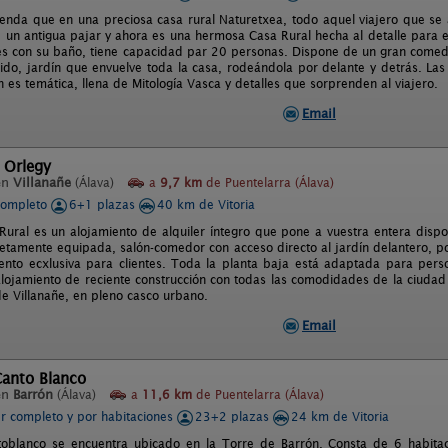
yenda que en una preciosa casa rural Naturetxea, todo aquel viajero que se
e un antigua pajar y ahora es una hermosa Casa Rural hecha al detalle para e
es con su baño, tiene capacidad par 20 personas. Dispone de un gran comedor
ido, jardín que envuelve toda la casa, rodeándola por delante y detrás. Las
 es temática, llena de Mitología Vasca y detalles que sorprenden al viajero.
Email
 Orlegy
en
Villanañe
(Álava)
a
9,7 km
de Puentelarra (Álava)
completo
6+1 plazas
40 km de Vitoria
Rural es un alojamiento de alquiler íntegro que pone a vuestra entera dispo
etamente equipada, salón-comedor con acceso directo al jardín delantero, po
nto ecxlusiva para clientes. Toda la planta baja está adaptada para pers
alojamiento de reciente construcción con todas las comodidades de la ciudad
de Villanañe, en pleno casco urbano.
Email
Canto Blanco
en
Barrón
(Álava)
a
11,6 km
de Puentelarra (Álava)
er completo y por habitaciones
23+2 plazas
24 km de Vitoria
toblanco se encuentra ubicado en la Torre de Barrón. Consta de 6 habi