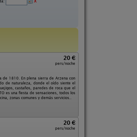
ida:
X
20 €
pers/noche
ta de 1810. En plena sierra de Arzena con
do de naturaleza, donde el oído siente el
 quejigos, castaños, paredes de roca que el
TO es una fiesta de sensaciones, todos los
ocina, zonas comunes y demás servicios..
20 €
pers/noche