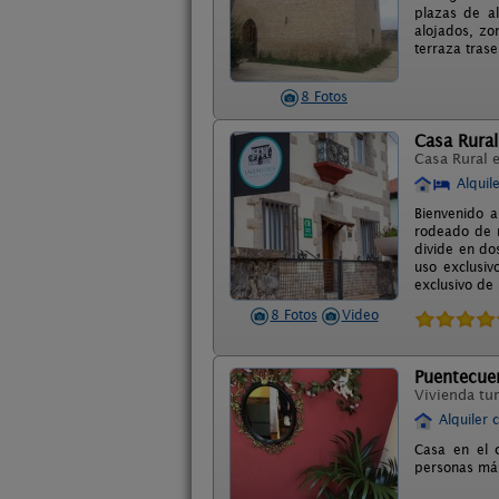
plazas de al
alojados, zo
terraza tras
8 Fotos
Casa Rural
Casa Rural 
Alquil
Bienvenido a
rodeado de n
divide en do
uso exclusiv
exclusivo de
8 Fotos
Video
Puentecue
Vivienda tur
Alquiler 
Casa en el 
personas má