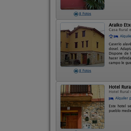
8 Fotos
Araiko Etx
Casa Rural 
Alquil
Caserío alav
dosel. Adapt
Dispone de W
hacer infini
campo le gus
8 Fotos
Hotel Rura
Hotel Rural
Alquiler 
Este hotel s
pueblo medie