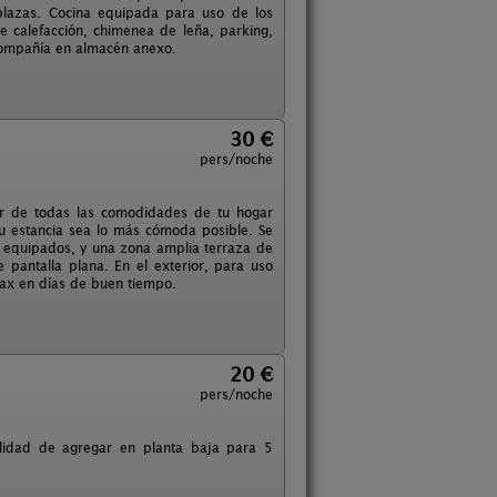
 plazas. Cocina equipada para uso de los
e calefacción, chimenea de leña, parking,
 compañía en almacén anexo.
30 €
pers/noche
ar de todas las comodidades de tu hogar
u estancia sea lo más cómoda posible. Se
te equipados, y una zona amplia terraza de
 pantalla plana. En el exterior, para uso
lax en días de buen tiempo.
20 €
pers/noche
lidad de agregar en planta baja para 5