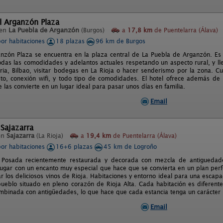
l Arganzón Plaza
 en
La Puebla de Arganzón
(Burgos)
a
17,8 km
de Puentelarra (Álava)
por habitaciones
18 plazas
96 km de Burgos
anzón Plaza se encuentra en la plaza central de La Puebla de Arganzón. Es un
odas las comodidades y adelantos actuales respetando un aspecto rural, y ll
oria, Bilbao, visitar bodegas en La Rioja o hacer senderismo por la zona. 
o, conexión wifi, y todo tipo de comodidades. El hotel ofrece además de
e las convierte en un lugar ideal para pasar unos días en familia.
Email
Sajazarra
en
Sajazarra
(La Rioja)
a
19,4 km
de Puentelarra (Álava)
por habitaciones
16+6 plazas
45 km de Logroño
 Posada recientemente restaurada y decorada con mezcla de antiguedade
 lugar con un encanto muy especial que hace que se convierta en un plan perfe
r los deliciosos vinos de Rioja. Habitaciones y entorno ideal para una esca
ueblo situado en pleno corazón de Rioja Alta. Cada habitación es diferente
mbinada con antigüedades, lo que hace que cada estancia tenga un carácter 
Email