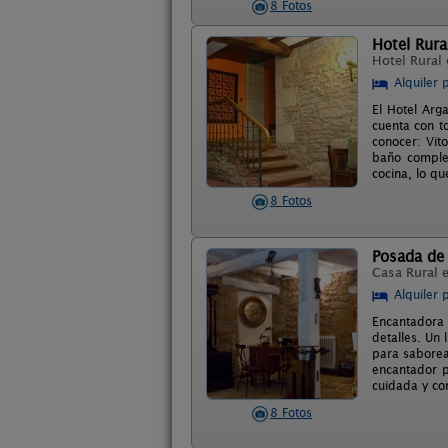
8 Fotos
Hotel Rura
Hotel Rural
Alquiler 
El Hotel Arg
cuenta con t
conocer: Vit
baño complet
cocina, lo qu
8 Fotos
Posada de 
Casa Rural 
Alquiler 
Encantadora
detalles. Un
para saborea
encantador p
cuidada y co
8 Fotos