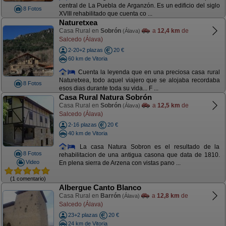
central de La Puebla de Arganzón. Es un edificio del siglo
8 Fotos
XVIII rehabilitado que cuenta co ...
Naturetxea
Casa Rural en
Sobrón
a
12,4 km
de
(Álava)
Salcedo (Álava)
2-20+2 plazas
20 €
60 km de Vitoria
Cuenta la leyenda que en una preciosa casa rural
Naturetxea, todo aquel viajero que se alojaba recordaba
8 Fotos
esos dias durante toda su vida... F ...
Casa Rural Natura Sobrón
Casa Rural en
Sobrón
a
12,5 km
de
(Álava)
Salcedo (Álava)
2-16 plazas
20 €
40 km de Vitoria
La casa Natura Sobron es el resultado de la
8 Fotos
rehabilitacion de una antigua casona que data de 1810.
Video
En plena sierra de Arzena con vistas pano ...
(1 comentario)
Albergue Canto Blanco
Casa Rural en
Barrón
a
12,8 km
de
(Álava)
Salcedo (Álava)
23+2 plazas
20 €
24 km de Vitoria