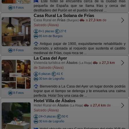
Este hotel se encuentra cerca de la ciudad más
pequeña de España que se llama frías y cerca del
8 Fotos
desfiladero del Purón en el pueblo medieval ...
Casa Rural La Solana de Frías
Casa Rural en
Frías
a
27,3 km
de
(Burgos)
Salcedo (Álava)
8+1 plazas
27 €
85 km de Burgos
Antiguo pajar de 1900, exquisitamente rehabilitado y
decorado, y adosada al roquedo que sustenta el castillo
8 Fotos
medieval de Frías, cuya roca se ...
La Casa del Ayer
Vivienda turística en
Ábalos
a
27,3 km
(La Rioja)
de Salcedo (Álava)
6 plazas
41 €
30 km de Logroño
Bienvenido a La Casa del Ayer un lugar donde podrás
lograr que el tiempo se detenga y te envuelva una calma
8 Fotos
perfecta. Hola! Soy una casa de ...
Hotel Villa de Ábalos
Hotel Rural en
Ábalos
a
27,4 km
de
(La Rioja)
Salcedo (Álava)
24+3 plazas
50 €
30 km de Logroño
Hotel ubicado en una Casa Solariega del siglo XVII de