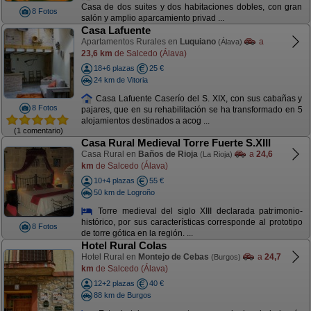
Casa de dos suites y dos habitaciones dobles, con gran
8 Fotos
salón y amplio aparcamiento privad ...
Casa Lafuente
Apartamentos Rurales en
Luquiano
a
(Álava)
23,6 km
de Salcedo (Álava)
18+6 plazas
25 €
24 km de Vitoria
Casa Lafuente Caserío del S. XIX, con sus cabañas y
8 Fotos
pajares, que en su rehabilitación se ha transformado en 5
alojamientos destinados a acog ...
(1 comentario)
Casa Rural Medieval Torre Fuerte S.XIII
Casa Rural en
Baños de Rioja
a
24,6
(La Rioja)
km
de Salcedo (Álava)
10+4 plazas
55 €
50 km de Logroño
Torre medieval del siglo XIII declarada patrimonio-
histórico, por sus características corresponde al prototipo
8 Fotos
de torre gótica en la región. ...
Hotel Rural Colas
Hotel Rural en
Montejo de Cebas
a
24,7
(Burgos)
km
de Salcedo (Álava)
12+2 plazas
40 €
88 km de Burgos