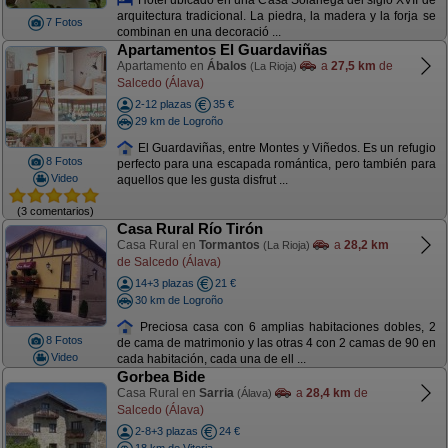
arquitectura tradicional. La piedra, la madera y la forja se
7 Fotos
combinan en una decoració ...
Apartamentos El Guardaviñas
Apartamento en
Ábalos
a
27,5 km
de
(La Rioja)
Salcedo (Álava)
2-12 plazas
35 €
29 km de Logroño
El Guardaviñas, entre Montes y Viñedos. Es un refugio
8 Fotos
perfecto para una escapada romántica, pero también para
Video
aquellos que les gusta disfrut ...
(3 comentarios)
Casa Rural Río Tirón
Casa Rural en
Tormantos
a
28,2 km
(La Rioja)
de Salcedo (Álava)
14+3 plazas
21 €
30 km de Logroño
Preciosa casa con 6 amplias habitaciones dobles, 2
8 Fotos
de cama de matrimonio y las otras 4 con 2 camas de 90 en
Video
cada habitación, cada una de ell ...
Gorbea Bide
Casa Rural en
Sarria
a
28,4 km
de
(Álava)
Salcedo (Álava)
2-8+3 plazas
24 €
18 km de Vitoria