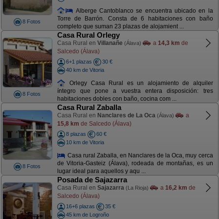
Alberge Cantoblanco se encuentra ubicado en la
Torre de Barrón. Consta de 6 habitaciones con baño
8 Fotos
completo que suman 23 plazas de alojamient ...
Casa Rural Orlegy
Casa Rural en
Villanañe
a
14,3 km
de
(Álava)
Salcedo (Álava)
6+1 plazas
30 €
40 km de Vitoria
Orlegy Casa Rural es un alojamiento de alquiler
íntegro que pone a vuestra entera disposición: tres
8 Fotos
habitaciones dobles con baño, cocina com ...
Casa Rural Zaballa
Casa Rural en
Nanclares de La Oca
a
(Álava)
15,8 km
de Salcedo (Álava)
8 plazas
60 €
10 km de Vitoria
Casa rural Zaballa, en Nanclares de la Oca, muy cerca
de Vitoria-Gasteiz (Álava), rodeada de montañas, es un
8 Fotos
lugar ideal para aquellos y aqu ...
Posada de Sajazarra
Casa Rural en
Sajazarra
a
16,2 km
de
(La Rioja)
Salcedo (Álava)
16+6 plazas
35 €
45 km de Logroño