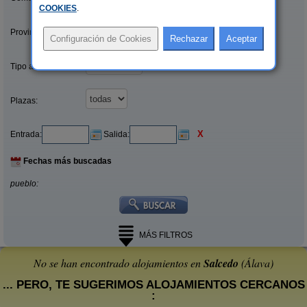
COOKIES
.
Provincias/Islas:
Tipo alquiler:
Plazas:
X
Entrada:
Salida:
Fechas más buscadas
pueblo:
MÁS FILTROS
No se han encontrado alojamientos en
Salcedo
(Álava)
... PERO, TE SUGERIMOS ALOJAMIENTOS CERCANOS
: