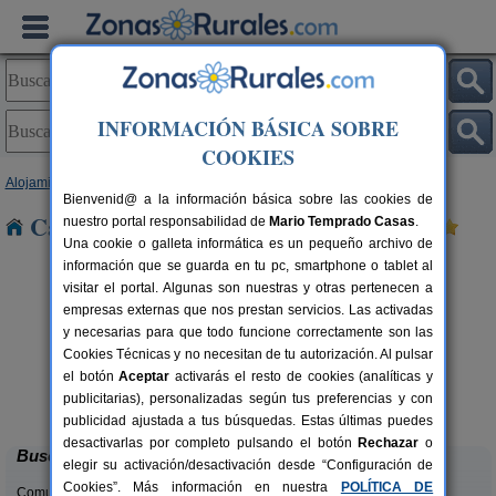
INFORMACIÓN BÁSICA SOBRE
COOKIES
Alojamientos
>
País Vasco
>
Álava
> Salcedo
Bienvenid@ a la información básica sobre las cookies de
Casas Rurales cerca de Salcedo
nuestro portal responsabilidad de
Mario Temprado Casas
.
Una cookie o galleta informática es un pequeño archivo de
información que se guarda en tu pc, smartphone o tablet al
visitar el portal. Algunas son nuestras y otras pertenecen a
empresas externas que nos prestan servicios. Las activadas
y necesarias para que todo funcione correctamente son las
Cookies Técnicas y no necesitan de tu autorización. Al pulsar
el botón
Aceptar
activarás el resto de cookies (analíticas y
Naturetxea
rs.
2-20+2 pers.
publicitarias), personalizadas según tus preferencias y con
 €
20 €
Sobrón (Álava)
desde
publicidad ajustada a tus búsquedas. Estas últimas puedes
desactivarlas por completo pulsando el botón
Rechazar
o
Buscar
elegir su activación/desactivación desde “Configuración de
Cookies”. Más información en nuestra
POLÍTICA DE
Comunidades: