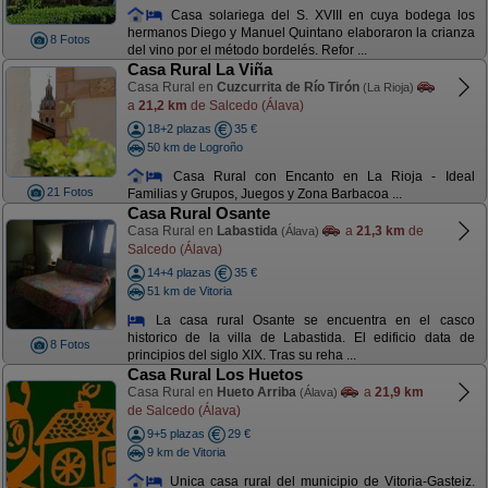
Casa solariega del S. XVIII en cuya bodega los
hermanos Diego y Manuel Quintano elaboraron la crianza
8 Fotos
del vino por el método bordelés. Refor ...
Casa Rural La Viña
Casa Rural en
Cuzcurrita de Río Tirón
(La Rioja)
a
21,2 km
de Salcedo (Álava)
18+2 plazas
35 €
50 km de Logroño
Casa Rural con Encanto en La Rioja - Ideal
21 Fotos
Familias y Grupos, Juegos y Zona Barbacoa ...
Casa Rural Osante
Casa Rural en
Labastida
a
21,3 km
de
(Álava)
Salcedo (Álava)
14+4 plazas
35 €
51 km de Vitoria
La casa rural Osante se encuentra en el casco
historico de la villa de Labastida. El edificio data de
8 Fotos
principios del siglo XIX. Tras su reha ...
Casa Rural Los Huetos
Casa Rural en
Hueto Arriba
a
21,9 km
(Álava)
de Salcedo (Álava)
9+5 plazas
29 €
9 km de Vitoria
Unica casa rural del municipio de Vitoria-Gasteiz.