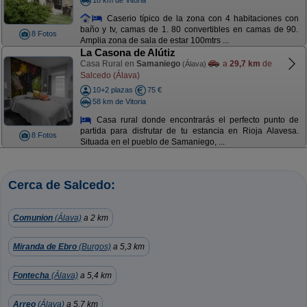
Caserio típico de la zona con 4 habitaciones con
baño y tv, camas de 1. 80 convertibles en camas de 90.
8 Fotos
Amplia zona de sala de estar 100mtrs ...
La Casona de Alútiz
Casa Rural en
Samaniego
a
29,7 km
de
(Álava)
Salcedo (Álava)
10+2 plazas
75 €
58 km de Vitoria
Casa rural donde encontrarás el perfecto punto de
partida para disfrutar de tu estancia en Rioja Alavesa.
8 Fotos
Situada en el pueblo de Samaniego, ...
Cerca de Salcedo:
Comunion
(Álava)
a 2 km
Miranda de Ebro
(Burgos)
a 5,3 km
Fontecha
(Álava)
a 5,4 km
Arreo
(Álava)
a 5,7 km