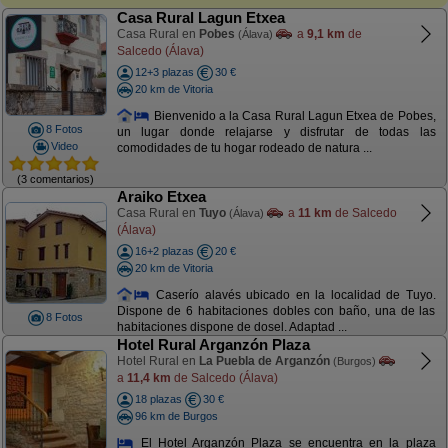
Casa Rural Lagun Etxea
Casa Rural en
Pobes
a
9,1 km
de
(Álava)
Salcedo (Álava)
12+3 plazas
30 €
20 km de Vitoria
Bienvenido a la Casa Rural Lagun Etxea de Pobes,
8 Fotos
un lugar donde relajarse y disfrutar de todas las
Video
comodidades de tu hogar rodeado de natura ...
(3 comentarios)
Araiko Etxea
Casa Rural en
Tuyo
a
11 km
de Salcedo
(Álava)
(Álava)
16+2 plazas
20 €
20 km de Vitoria
Caserío alavés ubicado en la localidad de Tuyo.
Dispone de 6 habitaciones dobles con baño, una de las
8 Fotos
habitaciones dispone de dosel. Adaptad ...
Hotel Rural Arganzón Plaza
Hotel Rural en
La Puebla de Arganzón
(Burgos)
a
11,4 km
de Salcedo (Álava)
18 plazas
30 €
96 km de Burgos
El Hotel Arganzón Plaza se encuentra en la plaza