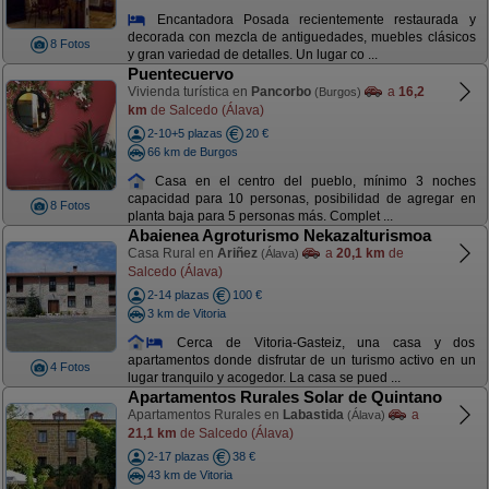
Encantadora Posada recientemente restaurada y
decorada con mezcla de antiguedades, muebles clásicos
8 Fotos
y gran variedad de detalles. Un lugar co ...
Puentecuervo
Vivienda turística en
Pancorbo
a
16,2
(Burgos)
km
de Salcedo (Álava)
2-10+5 plazas
20 €
66 km de Burgos
Casa en el centro del pueblo, mínimo 3 noches
capacidad para 10 personas, posibilidad de agregar en
8 Fotos
planta baja para 5 personas más. Complet ...
Abaienea Agroturismo Nekazalturismoa
Casa Rural en
Ariñez
a
20,1 km
de
(Álava)
Salcedo (Álava)
2-14 plazas
100 €
3 km de Vitoria
Cerca de Vitoria-Gasteiz, una casa y dos
apartamentos donde disfrutar de un turismo activo en un
4 Fotos
lugar tranquilo y acogedor. La casa se pued ...
Apartamentos Rurales Solar de Quintano
Apartamentos Rurales en
Labastida
a
(Álava)
21,1 km
de Salcedo (Álava)
2-17 plazas
38 €
43 km de Vitoria