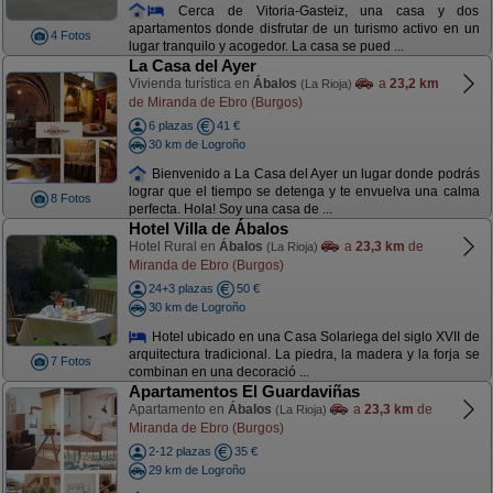
Cerca de Vitoria-Gasteiz, una casa y dos
apartamentos donde disfrutar de un turismo activo en un
4 Fotos
lugar tranquilo y acogedor. La casa se pued ...
La Casa del Ayer
Vivienda turística en
Ábalos
a
23,2 km
(La Rioja)
de Miranda de Ebro (Burgos)
6 plazas
41 €
30 km de Logroño
Bienvenido a La Casa del Ayer un lugar donde podrás
lograr que el tiempo se detenga y te envuelva una calma
8 Fotos
perfecta. Hola! Soy una casa de ...
Hotel Villa de Ábalos
Hotel Rural en
Ábalos
a
23,3 km
de
(La Rioja)
Miranda de Ebro (Burgos)
24+3 plazas
50 €
30 km de Logroño
Hotel ubicado en una Casa Solariega del siglo XVII de
arquitectura tradicional. La piedra, la madera y la forja se
7 Fotos
combinan en una decoració ...
Apartamentos El Guardaviñas
Apartamento en
Ábalos
a
23,3 km
de
(La Rioja)
Miranda de Ebro (Burgos)
2-12 plazas
35 €
29 km de Logroño