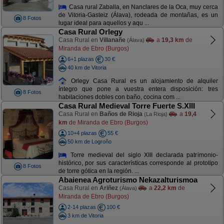
Casa rural Zaballa, en Nanclares de la Oca, muy cerca
de Vitoria-Gasteiz (Álava), rodeada de montañas, es un
8 Fotos
lugar ideal para aquellos y aqu ...
Casa Rural Orlegy
Casa Rural en
Villanañe
a
19,3 km
de
(Álava)
Miranda de Ebro (Burgos)
6+1 plazas
30 €
40 km de Vitoria
Orlegy Casa Rural es un alojamiento de alquiler
íntegro que pone a vuestra entera disposición: tres
8 Fotos
habitaciones dobles con baño, cocina com ...
Casa Rural Medieval Torre Fuerte S.XIII
Casa Rural en
Baños de Rioja
a
19,4
(La Rioja)
km
de Miranda de Ebro (Burgos)
10+4 plazas
55 €
50 km de Logroño
Torre medieval del siglo XIII declarada patrimonio-
histórico, por sus características corresponde al prototipo
8 Fotos
de torre gótica en la región. ...
Abaienea Agroturismo Nekazalturismoa
Casa Rural en
Ariñez
a
22,2 km
de
(Álava)
Miranda de Ebro (Burgos)
2-14 plazas
100 €
3 km de Vitoria