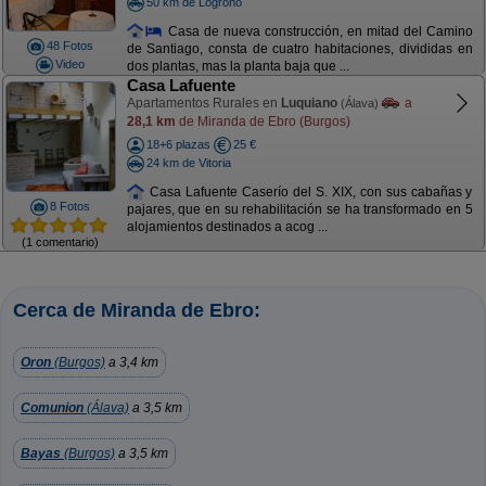
50 km de Logroño
Casa de nueva construcción, en mitad del Camino
48 Fotos
de Santiago, consta de cuatro habitaciones, divididas en
Video
dos plantas, mas la planta baja que ...
Casa Lafuente
Apartamentos Rurales en
Luquiano
a
(Álava)
28,1 km
de Miranda de Ebro (Burgos)
18+6 plazas
25 €
24 km de Vitoria
Casa Lafuente Caserío del S. XIX, con sus cabañas y
8 Fotos
pajares, que en su rehabilitación se ha transformado en 5
alojamientos destinados a acog ...
(1 comentario)
Cerca de Miranda de Ebro:
Oron
(Burgos)
a 3,4 km
Comunion
(Álava)
a 3,5 km
Bayas
(Burgos)
a 3,5 km