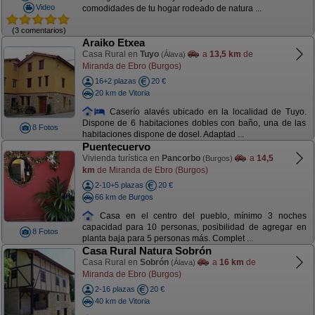
Video
comodidades de tu hogar rodeado de natura ...
(3 comentarios)
Araiko Etxea
Casa Rural en
Tuyo
a
13,5 km
de
(Álava)
Miranda de Ebro (Burgos)
16+2 plazas
20 €
20 km de Vitoria
Caserío alavés ubicado en la localidad de Tuyo.
Dispone de 6 habitaciones dobles con baño, una de las
8 Fotos
habitaciones dispone de dosel. Adaptad ...
Puentecuervo
Vivienda turística en
Pancorbo
a
14,5
(Burgos)
km
de Miranda de Ebro (Burgos)
2-10+5 plazas
20 €
66 km de Burgos
Casa en el centro del pueblo, mínimo 3 noches
capacidad para 10 personas, posibilidad de agregar en
8 Fotos
planta baja para 5 personas más. Complet ...
Casa Rural Natura Sobrón
Casa Rural en
Sobrón
a
16 km
de
(Álava)
Miranda de Ebro (Burgos)
2-16 plazas
20 €
40 km de Vitoria