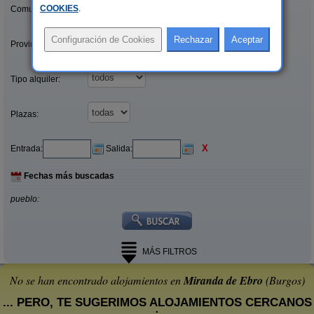
COOKIES
.
Comunidades:
Provincias/Islas:
Tipo alquiler:
Plazas:
X
Entrada:
Salida:
Fechas más buscadas
pueblo:
MÁS FILTROS
No se han encontrado alojamientos en
Miranda de Ebro
(Burgos)
... PERO, TE SUGERIMOS ALOJAMIENTOS CERCANOS
: