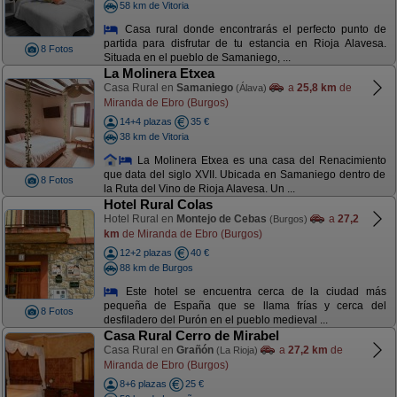
58 km de Vitoria
Casa rural donde encontrarás el perfecto punto de
partida para disfrutar de tu estancia en Rioja Alavesa.
8 Fotos
Situada en el pueblo de Samaniego, ...
La Molinera Etxea
Casa Rural en
Samaniego
a
25,8 km
de
(Álava)
Miranda de Ebro (Burgos)
14+4 plazas
35 €
38 km de Vitoria
La Molinera Etxea es una casa del Renacimiento
que data del siglo XVII. Ubicada en Samaniego dentro de
8 Fotos
la Ruta del Vino de Rioja Alavesa. Un ...
Hotel Rural Colas
Hotel Rural en
Montejo de Cebas
a
27,2
(Burgos)
km
de Miranda de Ebro (Burgos)
12+2 plazas
40 €
88 km de Burgos
Este hotel se encuentra cerca de la ciudad más
pequeña de España que se llama frías y cerca del
8 Fotos
desfiladero del Purón en el pueblo medieval ...
Casa Rural Cerro de Mirabel
Casa Rural en
Grañón
a
27,2 km
de
(La Rioja)
Miranda de Ebro (Burgos)
8+6 plazas
25 €