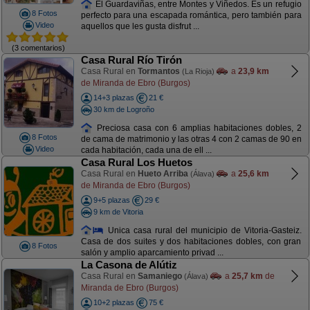
El Guardaviñas, entre Montes y Viñedos. Es un refugio
8 Fotos
perfecto para una escapada romántica, pero también para
Video
aquellos que les gusta disfrut ...
(3 comentarios)
Casa Rural Río Tirón
Casa Rural en
Tormantos
a
23,9 km
(La Rioja)
de Miranda de Ebro (Burgos)
14+3 plazas
21 €
30 km de Logroño
Preciosa casa con 6 amplias habitaciones dobles, 2
8 Fotos
de cama de matrimonio y las otras 4 con 2 camas de 90 en
Video
cada habitación, cada una de ell ...
Casa Rural Los Huetos
Casa Rural en
Hueto Arriba
a
25,6 km
(Álava)
de Miranda de Ebro (Burgos)
9+5 plazas
29 €
9 km de Vitoria
Unica casa rural del municipio de Vitoria-Gasteiz.
Casa de dos suites y dos habitaciones dobles, con gran
8 Fotos
salón y amplio aparcamiento privad ...
La Casona de Alútiz
Casa Rural en
Samaniego
a
25,7 km
de
(Álava)
Miranda de Ebro (Burgos)
10+2 plazas
75 €