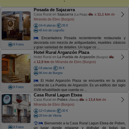
Posada de Sajazarra
Casa Rural en
Sajazarra
a
11,1 km
de
(La Rioja)
Miranda de Ebro (Burgos)
16+6 plazas
35 €
45 km de Logroño
Encantadora Posada recientemente restaurada y
decorada con mezcla de antiguedades, muebles clásicos
8 Fotos
y gran variedad de detalles. Un lugar co ...
Hotel Rural Arganzón Plaza
Hotel Rural en
La Puebla de Arganzón
(Burgos)
a
12,9 km
de Miranda de Ebro (Burgos)
18 plazas
30 €
96 km de Burgos
El Hotel Arganzón Plaza se encuentra en la plaza
central de La Puebla de Arganzón. Es un edificio del siglo
8 Fotos
XVIII rehabilitado que cuenta co ...
Casa Rural Lagun Etxea
Casa Rural en
Pobes
a
13,4 km
de
(Álava)
Miranda de Ebro (Burgos)
12+3 plazas
30 €
20 km de Vitoria
Bienvenido a la Casa Rural Lagun Etxea de Pobes,
8 Fotos
un lugar donde relajarse y disfrutar de todas las