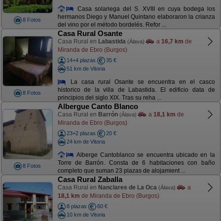
Casa solariega del S. XVIII en cuya bodega los
hermanos Diego y Manuel Quintano elaboraron la crianza
8 Fotos
del vino por el método bordelés. Refor ...
Casa Rural Osante
Casa Rural en
Labastida
a
16,7 km
de
(Álava)
Miranda de Ebro (Burgos)
14+4 plazas
35 €
51 km de Vitoria
La casa rural Osante se encuentra en el casco
historico de la villa de Labastida. El edificio data de
8 Fotos
principios del siglo XIX. Tras su reha ...
Albergue Canto Blanco
Casa Rural en
Barrón
a
18,1 km
de
(Álava)
Miranda de Ebro (Burgos)
23+2 plazas
20 €
24 km de Vitoria
Alberge Cantoblanco se encuentra ubicado en la
Torre de Barrón. Consta de 6 habitaciones con baño
8 Fotos
completo que suman 23 plazas de alojamient ...
Casa Rural Zaballa
Casa Rural en
Nanclares de La Oca
a
(Álava)
18,1 km
de Miranda de Ebro (Burgos)
8 plazas
60 €
10 km de Vitoria