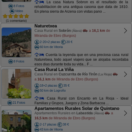
La casa Natura Sobron es el resultado de la
8 Fotos
rehabilitacion de una antigua casona que data de 1810.
Video
En plena sierra de Arzena con vistas pano ...
(1 comentario)
Naturetxea
Casa Rural en
Sobrón
a
16,1 km
de
(Álava)
Miranda de Ebro (Burgos)
2-20+2 plazas
20 €
60 km de Vitoria
Cuenta la leyenda que en una preciosa casa rural
Naturetxea, todo aquel viajero que se alojaba recordaba
8 Fotos
esos dias durante toda su vida... F ...
Casa Rural La Viña
Casa Rural en
Cuzcurrita de Río Tirón
(La Rioja)
a
16,1 km
de Miranda de Ebro (Burgos)
18+2 plazas
35 €
50 km de Logroño
Casa Rural con Encanto en La Rioja - Ideal
21 Fotos
Familias y Grupos, Juegos y Zona Barbacoa ...
Apartamentos Rurales Solar de Quintano
Apartamentos Rurales en
Labastida
a
(Álava)
16,5 km
de Miranda de Ebro (Burgos)
2-17 plazas
38 €
43 km de Vitoria