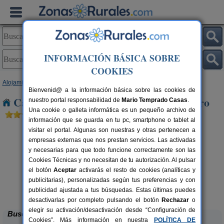
INFORMACIÓN BÁSICA SOBRE
COOKIES
Alojamientos
>
Castilla y León
>
Burgos
> Miranda de Ebro
Bienvenid@ a la información básica sobre las cookies de
Casas Rurales cerca de Miranda de Ebro
nuestro portal responsabilidad de
Mario Temprado Casas
.
Una cookie o galleta informática es un pequeño archivo de
información que se guarda en tu pc, smartphone o tablet al
visitar el portal. Algunas son nuestras y otras pertenecen a
empresas externas que nos prestan servicios. Las activadas
y necesarias para que todo funcione correctamente son las
Cookies Técnicas y no necesitan de tu autorización. Al pulsar
el botón
Aceptar
activarás el resto de cookies (analíticas y
publicitarias), personalizadas según tus preferencias y con
La Morera de Agustina
rs.
4-10+1 pers.
 €
21 €
publicidad ajustada a tus búsquedas. Estas últimas puedes
Villanueva de Carazo (Burgos)
desde
desactivarlas por completo pulsando el botón
Rechazar
o
elegir su activación/desactivación desde “Configuración de
Buscar
Cookies”. Más información en nuestra
POLÍTICA DE