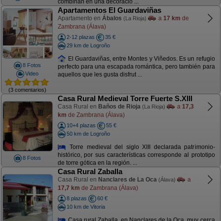
combinan en una decoració ...
Apartamentos El Guardaviñas
Apartamento en
Ábalos
a
17 km
de
(La Rioja)
Zambrana (Álava)
2-12 plazas
35 €
29 km de Logroño
El Guardaviñas, entre Montes y Viñedos. Es un refugio
8 Fotos
perfecto para una escapada romántica, pero también para
Video
aquellos que les gusta disfrut ...
(3 comentarios)
Casa Rural Medieval Torre Fuerte S.XIII
Casa Rural en
Baños de Rioja
a
17,3
(La Rioja)
km
de Zambrana (Álava)
10+4 plazas
55 €
50 km de Logroño
Torre medieval del siglo XIII declarada patrimonio-
histórico, por sus características corresponde al prototipo
8 Fotos
de torre gótica en la región. ...
Casa Rural Zaballa
Casa Rural en
Nanclares de La Oca
a
(Álava)
17,7 km
de Zambrana (Álava)
8 plazas
60 €
10 km de Vitoria
Casa rural Zaballa, en Nanclares de la Oca, muy cerca