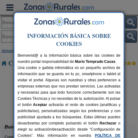
INFORMACIÓN BÁSICA SOBRE
COOKIES
Alojamientos
>
País Vasco
>
Álava
> Zambrana
Bienvenid@ a la información básica sobre las cookies de
Casas Rurales cerca de Zambrana
nuestro portal responsabilidad de
Mario Temprado Casas
.
Una cookie o galleta informática es un pequeño archivo de
información que se guarda en tu pc, smartphone o tablet al
visitar el portal. Algunas son nuestras y otras pertenecen a
empresas externas que nos prestan servicios. Las activadas
y necesarias para que todo funcione correctamente son las
Cookies Técnicas y no necesitan de tu autorización. Al pulsar
el botón
Aceptar
activarás el resto de cookies (analíticas y
Agroturismo El Txakoli
rs.
3-6 pers.
publicitarias), personalizadas según tus preferencias y con
 €
25 €
Amurrio (Álava)
desde
publicidad ajustada a tus búsquedas. Estas últimas puedes
desactivarlas por completo pulsando el botón
Rechazar
o
Buscar
elegir su activación/desactivación desde “Configuración de
Cookies”. Más información en nuestra
POLÍTICA DE
Comunidades: