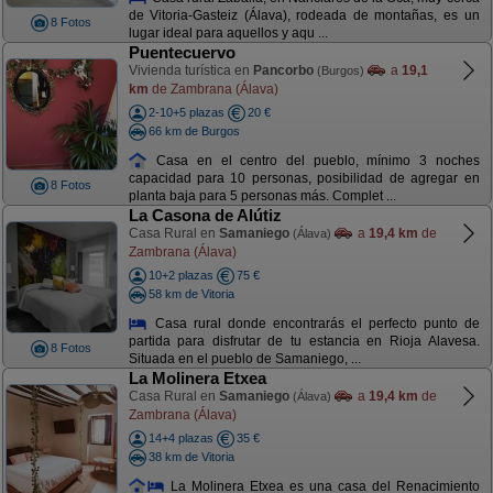
de Vitoria-Gasteiz (Álava), rodeada de montañas, es un
8 Fotos
lugar ideal para aquellos y aqu ...
Puentecuervo
Vivienda turística en
Pancorbo
a
19,1
(Burgos)
km
de Zambrana (Álava)
2-10+5 plazas
20 €
66 km de Burgos
Casa en el centro del pueblo, mínimo 3 noches
capacidad para 10 personas, posibilidad de agregar en
8 Fotos
planta baja para 5 personas más. Complet ...
La Casona de Alútiz
Casa Rural en
Samaniego
a
19,4 km
de
(Álava)
Zambrana (Álava)
10+2 plazas
75 €
58 km de Vitoria
Casa rural donde encontrarás el perfecto punto de
partida para disfrutar de tu estancia en Rioja Alavesa.
8 Fotos
Situada en el pueblo de Samaniego, ...
La Molinera Etxea
Casa Rural en
Samaniego
a
19,4 km
de
(Álava)
Zambrana (Álava)
14+4 plazas
35 €
38 km de Vitoria
La Molinera Etxea es una casa del Renacimiento