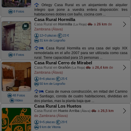
Orlegy Casa Rural es un alojamiento de alquiler
íntegro que pone a vuestra entera disposición: tres
8 Fotos
habitaciones dobles con baño, cocina com ...
Casa Rural Hormilla
Casa Rural en
Hormilla
a
26 km
de
(La Rioja)
Zambrana (Álava)
12+3 plazas
23 €
31 km de Logroño
Casa Rural Hormilla es una casa del siglo XIX
remodelada en el año 2007 para ser utilizada como casa
8 Fotos
rural. Tiene capacidad para 15 personas ...
Casa Rural Cerro de Mirabel
Casa Rural en
Grañón
a
26,4 km
de
(La Rioja)
Zambrana (Álava)
8+6 plazas
25 €
50 km de Logroño
Casa de nueva construcción, en mitad del Camino
48 Fotos
de Santiago, consta de cuatro habitaciones, divididas en
Video
dos plantas, mas la planta baja que ...
Casa Rural Los Huetos
Casa Rural en
Hueto Arriba
a
26,5 km
(Álava)
de Zambrana (Álava)
9+5 plazas
29 €
9 km de Vitoria