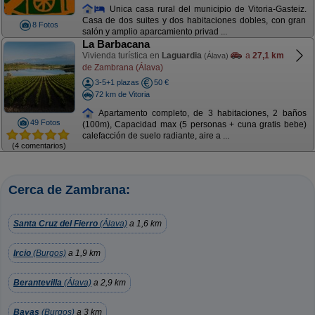
Unica casa rural del municipio de Vitoria-Gasteiz.
Casa de dos suites y dos habitaciones dobles, con gran
8 Fotos
salón y amplio aparcamiento privad ...
La Barbacana
Vivienda turística en
Laguardia
a
27,1 km
(Álava)
de Zambrana (Álava)
3-5+1 plazas
50 €
72 km de Vitoria
Apartamento completo, de 3 habitaciones, 2 baños
49 Fotos
(100m), Capacidad max (5 personas + cuna gratis bebe)
calefacción de suelo radiante, aire a ...
(4 comentarios)
Cerca de Zambrana:
Santa Cruz del Fierro
(Álava)
a 1,6 km
Ircio
(Burgos)
a 1,9 km
Berantevilla
(Álava)
a 2,9 km
Bayas
(Burgos)
a 3 km