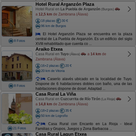
Hotel Rural Arganzón Plaza
Hotel Rural en
La Puebla de Arganzón
(Burgos)
a
12,5 km
de Zambrana (Álava)
18 plazas
30 €
96 km de Burgos
El Hotel Arganzón Plaza se encuentra en la plaza
central de La Puebla de Arganzón. Es un edificio del siglo
8 Fotos
XVIII rehabilitado que cuenta co ...
Araiko Etxea
Casa Rural en
Tuyo
a
14 km
de
(Álava)
Zambrana (Álava)
16+2 plazas
20 €
20 km de Vitoria
Caserío alavés ubicado en la localidad de Tuyo.
Dispone de 6 habitaciones dobles con baño, una de las
8 Fotos
habitaciones dispone de dosel. Adaptad ...
Casa Rural La Viña
Casa Rural en
Cuzcurrita de Río Tirón
(La Rioja)
a
14,8 km
de Zambrana (Álava)
18+2 plazas
35 €
50 km de Logroño
Casa Rural con Encanto en La Rioja - Ideal
21 Fotos
Familias y Grupos, Juegos y Zona Barbacoa ...
Casa Rural Lagun Etxea