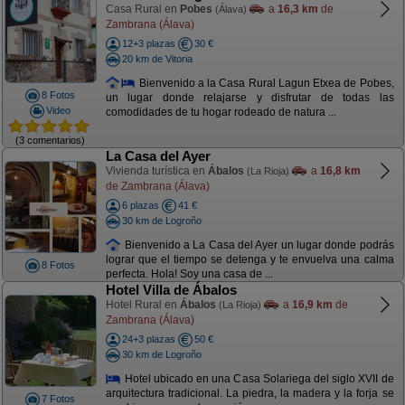
Casa Rural en
Pobes
a
16,3 km
de
(Álava)
Zambrana (Álava)
12+3 plazas
30 €
20 km de Vitoria
Bienvenido a la Casa Rural Lagun Etxea de Pobes,
8 Fotos
un lugar donde relajarse y disfrutar de todas las
Video
comodidades de tu hogar rodeado de natura ...
(3 comentarios)
La Casa del Ayer
Vivienda turística en
Ábalos
a
16,8 km
(La Rioja)
de Zambrana (Álava)
6 plazas
41 €
30 km de Logroño
Bienvenido a La Casa del Ayer un lugar donde podrás
lograr que el tiempo se detenga y te envuelva una calma
8 Fotos
perfecta. Hola! Soy una casa de ...
Hotel Villa de Ábalos
Hotel Rural en
Ábalos
a
16,9 km
de
(La Rioja)
Zambrana (Álava)
24+3 plazas
50 €
30 km de Logroño
Hotel ubicado en una Casa Solariega del siglo XVII de
arquitectura tradicional. La piedra, la madera y la forja se
7 Fotos