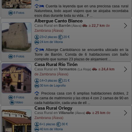
Cuenta la leyenda que en una preciosa casa rural
Naturetxea, todo aquel viajero que se alojaba recordaba
8 Fotos
esos dias durante toda su vida... F ...
Albergue Canto Blanco
Casa Rural en
Barrón
a
22,7 km
de
(Álava)
Zambrana (Álava)
23+2 plazas
20 €
24 km de Vitoria
Alberge Cantoblanco se encuentra ubicado en la
Torre de Barrón. Consta de 6 habitaciones con baño
8 Fotos
completo que suman 23 plazas de alojamient ...
Casa Rural Río Tirón
Casa Rural en
Tormantos
a
24,4 km
(La Rioja)
de Zambrana (Álava)
14+3 plazas
21 €
30 km de Logroño
Preciosa casa con 6 amplias habitaciones dobles, 2
8 Fotos
de cama de matrimonio y las otras 4 con 2 camas de 90 en
Video
cada habitación, cada una de ell ...
Casa Rural Orlegy
Casa Rural en
Villanañe
a
25 km
de
(Álava)
Zambrana (Álava)
6+1 plazas
30 €
40 km de Vitoria