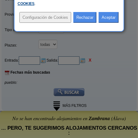
COOKIES
.
Provincias/Islas:
Tipo alquiler:
Plazas:
X
Entrada:
Salida:
Fechas más buscadas
pueblo:
MÁS FILTROS
No se han encontrado alojamientos en
Zambrana
(Álava)
... PERO, TE SUGERIMOS ALOJAMIENTOS CERCANOS
: