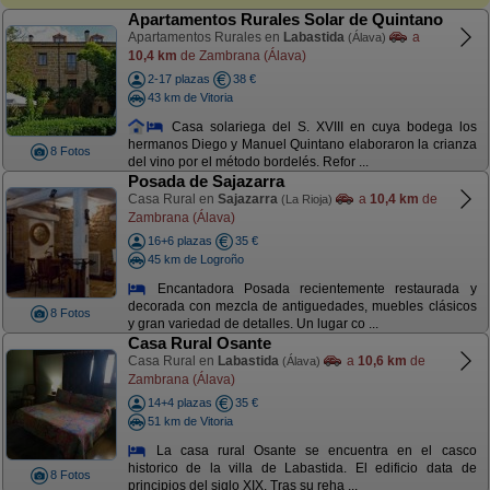
Apartamentos Rurales Solar de Quintano
Apartamentos Rurales en
Labastida
a
(Álava)
10,4 km
de Zambrana (Álava)
2-17 plazas
38 €
43 km de Vitoria
Casa solariega del S. XVIII en cuya bodega los
hermanos Diego y Manuel Quintano elaboraron la crianza
8 Fotos
del vino por el método bordelés. Refor ...
Posada de Sajazarra
Casa Rural en
Sajazarra
a
10,4 km
de
(La Rioja)
Zambrana (Álava)
16+6 plazas
35 €
45 km de Logroño
Encantadora Posada recientemente restaurada y
decorada con mezcla de antiguedades, muebles clásicos
8 Fotos
y gran variedad de detalles. Un lugar co ...
Casa Rural Osante
Casa Rural en
Labastida
a
10,6 km
de
(Álava)
Zambrana (Álava)
14+4 plazas
35 €
51 km de Vitoria
La casa rural Osante se encuentra en el casco
historico de la villa de Labastida. El edificio data de
8 Fotos
principios del siglo XIX. Tras su reha ...