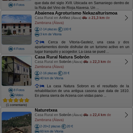
que data del siglo XVII. Ubicada en Samaniego dentro de
8 Fotos
la Ruta del Vino de Rioja Alavesa. Un ...
Abaienea Agroturismo Nekazalturismoa
Casa Rural en
Ariñez
a
21,3 km
de
(Álava)
Zambrana (Álava)
2-14 plazas
100 €
3 km de Vitoria
Cerca de Vitoria-Gasteiz, una casa y dos
apartamentos donde disfrutar de un turismo activo en un
4 Fotos
lugar tranquilo y acogedor. La casa se pued ...
Casa Rural Natura Sobrón
Casa Rural en
Sobrón
a
22,3 km
de
(Álava)
Zambrana (Álava)
2-16 plazas
20 €
40 km de Vitoria
La casa Natura Sobron es el resultado de la
8 Fotos
rehabilitacion de una antigua casona que data de 1810.
Video
En plena sierra de Arzena con vistas pano ...
(1 comentario)
Naturetxea
Casa Rural en
Sobrón
a
22,4 km
de
(Álava)
Zambrana (Álava)
2-20+2 plazas
20 €
60 km de Vitoria