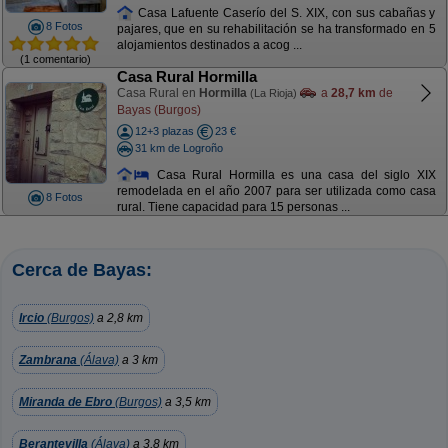
Casa Lafuente Caserío del S. XIX, con sus cabañas y
8 Fotos
pajares, que en su rehabilitación se ha transformado en 5
alojamientos destinados a acog ...
(1 comentario)
Casa Rural Hormilla
Casa Rural en
Hormilla
a
28,7 km
de
(La Rioja)
Bayas (Burgos)
12+3 plazas
23 €
31 km de Logroño
Casa Rural Hormilla es una casa del siglo XIX
remodelada en el año 2007 para ser utilizada como casa
8 Fotos
rural. Tiene capacidad para 15 personas ...
Cerca de Bayas:
Ircio
(Burgos)
a 2,8 km
Zambrana
(Álava)
a 3 km
Miranda de Ebro
(Burgos)
a 3,5 km
Berantevilla
(Álava)
a 3,8 km