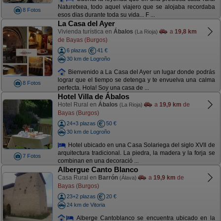
Naturetxea, todo aquel viajero que se alojaba recordaba
8 Fotos
esos dias durante toda su vida... F ...
La Casa del Ayer
Vivienda turística en
Ábalos
a
19,8 km
(La Rioja)
de Bayas (Burgos)
6 plazas
41 €
30 km de Logroño
Bienvenido a La Casa del Ayer un lugar donde podrás
lograr que el tiempo se detenga y te envuelva una calma
8 Fotos
perfecta. Hola! Soy una casa de ...
Hotel Villa de Ábalos
Hotel Rural en
Ábalos
a
19,9 km
de
(La Rioja)
Bayas (Burgos)
24+3 plazas
50 €
30 km de Logroño
Hotel ubicado en una Casa Solariega del siglo XVII de
arquitectura tradicional. La piedra, la madera y la forja se
7 Fotos
combinan en una decoració ...
Albergue Canto Blanco
Casa Rural en
Barrón
a
19,9 km
de
(Álava)
Bayas (Burgos)
23+2 plazas
20 €
24 km de Vitoria
Alberge Cantoblanco se encuentra ubicado en la