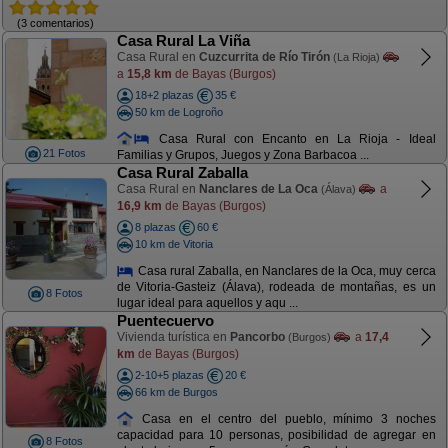
(3 comentarios)
Casa Rural La Viña
Casa Rural en
Cuzcurrita de Río Tirón
(La Rioja)
a
15,8 km
de Bayas (Burgos)
18+2 plazas
35 €
50 km de Logroño
Casa Rural con Encanto en La Rioja - Ideal
21 Fotos
Familias y Grupos, Juegos y Zona Barbacoa ...
Casa Rural Zaballa
Casa Rural en
Nanclares de La Oca
a
(Álava)
16,9 km
de Bayas (Burgos)
8 plazas
60 €
10 km de Vitoria
Casa rural Zaballa, en Nanclares de la Oca, muy cerca
de Vitoria-Gasteiz (Álava), rodeada de montañas, es un
8 Fotos
lugar ideal para aquellos y aqu ...
Puentecuervo
Vivienda turística en
Pancorbo
a
17,4
(Burgos)
km
de Bayas (Burgos)
2-10+5 plazas
20 €
66 km de Burgos
Casa en el centro del pueblo, mínimo 3 noches
capacidad para 10 personas, posibilidad de agregar en
8 Fotos