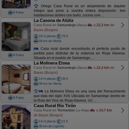
Orlegy Casa Rural es un alojamiento de alquiler
íntegro que pone a vuestra entera disposición: tres
8 Fotos
habitaciones dobles con baño, cocina com ...
La Casona de Alútiz
Casa Rural en
Samaniego
a
22,3 km
de
(Álava)
Bayas (Burgos)
10+2 plazas
75 €
58 km de Vitoria
Casa rural donde encontrarás el perfecto punto de
partida para disfrutar de tu estancia en Rioja Alavesa.
8 Fotos
Situada en el pueblo de Samaniego, ...
La Molinera Etxea
Casa Rural en
Samaniego
a
22,4 km
de
(Álava)
Bayas (Burgos)
14+4 plazas
35 €
38 km de Vitoria
La Molinera Etxea es una casa del Renacimiento
que data del siglo XVII. Ubicada en Samaniego dentro de
8 Fotos
la Ruta del Vino de Rioja Alavesa. Un ...
Casa Rural Río Tirón
Casa Rural en
Tormantos
a
24,7 km
(La Rioja)
de Bayas (Burgos)
14+3 plazas
21 €
30 km de Logroño