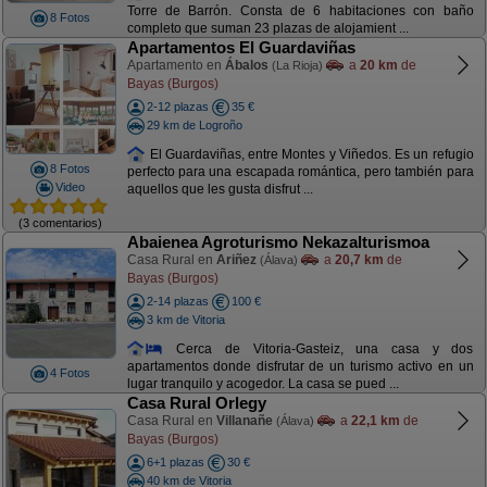
Torre de Barrón. Consta de 6 habitaciones con baño
8 Fotos
completo que suman 23 plazas de alojamient ...
Apartamentos El Guardaviñas
Apartamento en
Ábalos
a
20 km
de
(La Rioja)
Bayas (Burgos)
2-12 plazas
35 €
29 km de Logroño
El Guardaviñas, entre Montes y Viñedos. Es un refugio
8 Fotos
perfecto para una escapada romántica, pero también para
Video
aquellos que les gusta disfrut ...
(3 comentarios)
Abaienea Agroturismo Nekazalturismoa
Casa Rural en
Ariñez
a
20,7 km
de
(Álava)
Bayas (Burgos)
2-14 plazas
100 €
3 km de Vitoria
Cerca de Vitoria-Gasteiz, una casa y dos
apartamentos donde disfrutar de un turismo activo en un
4 Fotos
lugar tranquilo y acogedor. La casa se pued ...
Casa Rural Orlegy
Casa Rural en
Villanañe
a
22,1 km
de
(Álava)
Bayas (Burgos)
6+1 plazas
30 €
40 km de Vitoria