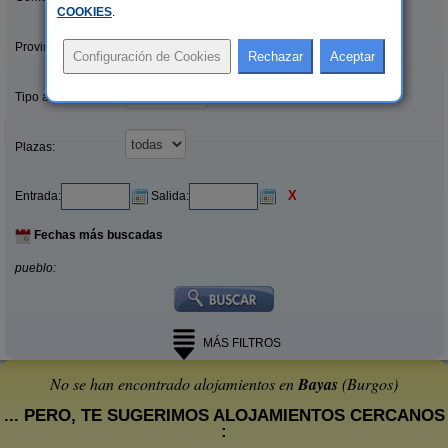
COOKIES
.
Provincias/Islas:
Tipo alquiler:
Plazas:
X
Entrada:
Salida:
Fechas más buscadas
pueblo:
MÁS FILTROS
No se han encontrado alojamientos en
Bayas
(Burgos)
... PERO, TE SUGERIMOS ALOJAMIENTOS CERCANOS
: