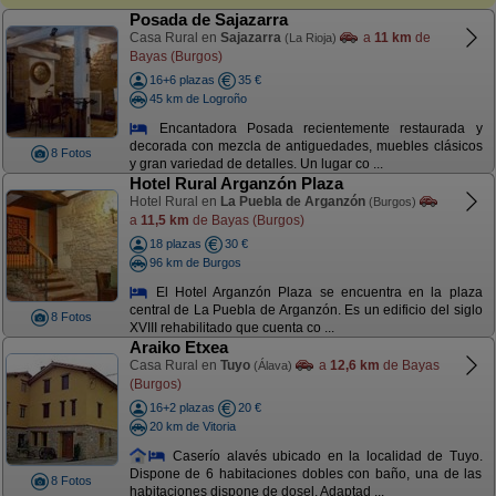
Posada de Sajazarra
Casa Rural en
Sajazarra
a
11 km
de
(La Rioja)
Bayas (Burgos)
16+6 plazas
35 €
45 km de Logroño
Encantadora Posada recientemente restaurada y
decorada con mezcla de antiguedades, muebles clásicos
8 Fotos
y gran variedad de detalles. Un lugar co ...
Hotel Rural Arganzón Plaza
Hotel Rural en
La Puebla de Arganzón
(Burgos)
a
11,5 km
de Bayas (Burgos)
18 plazas
30 €
96 km de Burgos
El Hotel Arganzón Plaza se encuentra en la plaza
central de La Puebla de Arganzón. Es un edificio del siglo
8 Fotos
XVIII rehabilitado que cuenta co ...
Araiko Etxea
Casa Rural en
Tuyo
a
12,6 km
de Bayas
(Álava)
(Burgos)
16+2 plazas
20 €
20 km de Vitoria
Caserío alavés ubicado en la localidad de Tuyo.
Dispone de 6 habitaciones dobles con baño, una de las
8 Fotos
habitaciones dispone de dosel. Adaptad ...