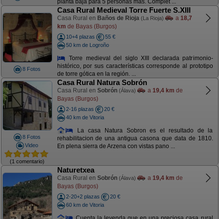
planta baja para 5 personas más. Complet ...
Casa Rural Medieval Torre Fuerte S.XIII
Casa Rural en
Baños de Rioja
a
18,7
(La Rioja)
km
de Bayas (Burgos)
10+4 plazas
55 €
50 km de Logroño
Torre medieval del siglo XIII declarada patrimonio-
histórico, por sus características corresponde al prototipo
8 Fotos
de torre gótica en la región. ...
Casa Rural Natura Sobrón
Casa Rural en
Sobrón
a
19,4 km
de
(Álava)
Bayas (Burgos)
2-16 plazas
20 €
40 km de Vitoria
La casa Natura Sobron es el resultado de la
8 Fotos
rehabilitacion de una antigua casona que data de 1810.
Video
En plena sierra de Arzena con vistas pano ...
(1 comentario)
Naturetxea
Casa Rural en
Sobrón
a
19,4 km
de
(Álava)
Bayas (Burgos)
2-20+2 plazas
20 €
60 km de Vitoria
Cuenta la leyenda que en una preciosa casa rural