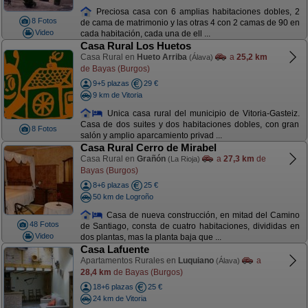
Preciosa casa con 6 amplias habitaciones dobles, 2
8 Fotos
de cama de matrimonio y las otras 4 con 2 camas de 90 en
Video
cada habitación, cada una de ell ...
Casa Rural Los Huetos
Casa Rural en
Hueto Arriba
a
25,2 km
(Álava)
de Bayas (Burgos)
9+5 plazas
29 €
9 km de Vitoria
Unica casa rural del municipio de Vitoria-Gasteiz.
Casa de dos suites y dos habitaciones dobles, con gran
8 Fotos
salón y amplio aparcamiento privad ...
Casa Rural Cerro de Mirabel
Casa Rural en
Grañón
a
27,3 km
de
(La Rioja)
Bayas (Burgos)
8+6 plazas
25 €
50 km de Logroño
Casa de nueva construcción, en mitad del Camino
48 Fotos
de Santiago, consta de cuatro habitaciones, divididas en
Video
dos plantas, mas la planta baja que ...
Casa Lafuente
Apartamentos Rurales en
Luquiano
a
(Álava)
28,4 km
de Bayas (Burgos)
18+6 plazas
25 €
24 km de Vitoria