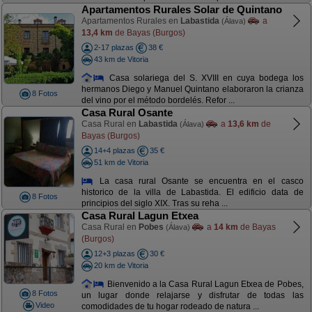
Apartamentos Rurales Solar de Quintano
Apartamentos Rurales en
Labastida
a
(Álava)
13,4 km
de Bayas (Burgos)
2-17 plazas
38 €
43 km de Vitoria
Casa solariega del S. XVIII en cuya bodega los
hermanos Diego y Manuel Quintano elaboraron la crianza
8 Fotos
del vino por el método bordelés. Refor ...
Casa Rural Osante
Casa Rural en
Labastida
a
13,6 km
de
(Álava)
Bayas (Burgos)
14+4 plazas
35 €
51 km de Vitoria
La casa rural Osante se encuentra en el casco
historico de la villa de Labastida. El edificio data de
8 Fotos
principios del siglo XIX. Tras su reha ...
Casa Rural Lagun Etxea
Casa Rural en
Pobes
a
14 km
de Bayas
(Álava)
(Burgos)
12+3 plazas
30 €
20 km de Vitoria
Bienvenido a la Casa Rural Lagun Etxea de Pobes,
8 Fotos
un lugar donde relajarse y disfrutar de todas las
Video
comodidades de tu hogar rodeado de natura ...