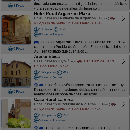
decorada con mezcla de antiguedades, muebles clásicos
8 Fotos
y gran variedad de detalles. Un lugar co ...
Hotel Rural Arganzón Plaza
Hotel Rural en
La Puebla de Arganzón
(Burgos)
a
12,4 km
de Santa Cruz del Fierro (Álava)
18 plazas
30 €
96 km de Burgos
El Hotel Arganzón Plaza se encuentra en la plaza
central de La Puebla de Arganzón. Es un edificio del siglo
8 Fotos
XVIII rehabilitado que cuenta co ...
Araiko Etxea
Casa Rural en
Tuyo
a
14,1 km
de Santa
(Álava)
Cruz del Fierro (Álava)
16+2 plazas
20 €
20 km de Vitoria
Caserío alavés ubicado en la localidad de Tuyo.
Dispone de 6 habitaciones dobles con baño, una de las
8 Fotos
habitaciones dispone de dosel. Adaptad ...
Casa Rural La Viña
Casa Rural en
Cuzcurrita de Río Tirón
(La Rioja)
a
15,2 km
de Santa Cruz del Fierro (Álava)
18+2 plazas
35 €
50 km de Logroño
Casa Rural con Encanto en La Rioja - Ideal