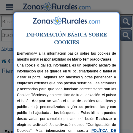
INFORMACIÓN BÁSICA SOBRE
COOKIES
Alojamientos
>
País Vasco
>
Álava
> Santa Cruz del Fierro
Bienvenid@ a la información básica sobre las cookies de
Casas Rurales cerca de Santa Cruz del
nuestro portal responsabilidad de
Mario Temprado Casas
.
Una cookie o galleta informática es un pequeño archivo de
Fierro
información que se guarda en tu pc, smartphone o tablet al
visitar el portal. Algunas son nuestras y otras pertenecen a
empresas externas que nos prestan servicios. Las activadas
y necesarias para que todo funcione correctamente son las
Cookies Técnicas y no necesitan de tu autorización. Al pulsar
el botón
Aceptar
activarás el resto de cookies (analíticas y
publicitarias), personalizadas según tus preferencias y con
publicidad ajustada a tus búsquedas. Estas últimas puedes
Casa Rural Zaballa
rs.
8 pers.
 €
60 €
Nanclares de La Oca (Álava)
desde
desactivarlas por completo pulsando el botón
Rechazar
o
elegir su activación/desactivación desde “Configuración de
Cookies”. Más información en nuestra
POLÍTICA DE
Buscar