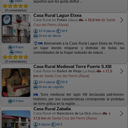
Video
aquellos que les gusta disfrut ...
(3 comentarios)
Casa Rural Lagun Etxea
Casa Rural en
Pobes
a
16,9 km
de Santa
(Álava)
Cruz del Fierro (Álava)
12+3 plazas
30 €
20 km de Vitoria
Bienvenido a la Casa Rural Lagun Etxea de Pobes,
8 Fotos
un lugar donde relajarse y disfrutar de todas las
Video
comodidades de tu hogar rodeado de natura ...
(3 comentarios)
Casa Rural Medieval Torre Fuerte S.XIII
Casa Rural en
Baños de Rioja
a
17,5
(La Rioja)
km
de Santa Cruz del Fierro (Álava)
10+4 plazas
55 €
50 km de Logroño
Torre medieval del siglo XIII declarada patrimonio-
histórico, por sus características corresponde al prototipo
8 Fotos
de torre gótica en la región. ...
Casa Rural Zaballa
Casa Rural en
Nanclares de La Oca
a
(Álava)
17,6 km
de Santa Cruz del Fierro (Álava)
8 plazas
60 €