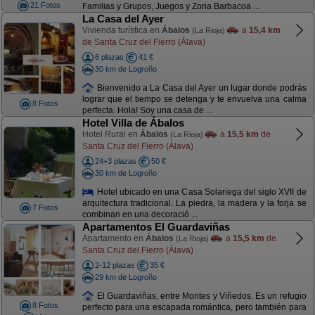
21 Fotos
Familias y Grupos, Juegos y Zona Barbacoa ...
La Casa del Ayer
Vivienda turística en
Ábalos
a
15,4 km
(La Rioja)
de Santa Cruz del Fierro (Álava)
6 plazas
41 €
30 km de Logroño
Bienvenido a La Casa del Ayer un lugar donde podrás
lograr que el tiempo se detenga y te envuelva una calma
8 Fotos
perfecta. Hola! Soy una casa de ...
Hotel Villa de Ábalos
Hotel Rural en
Ábalos
a
15,5 km
de
(La Rioja)
Santa Cruz del Fierro (Álava)
24+3 plazas
50 €
30 km de Logroño
Hotel ubicado en una Casa Solariega del siglo XVII de
arquitectura tradicional. La piedra, la madera y la forja se
7 Fotos
combinan en una decoració ...
Apartamentos El Guardaviñas
Apartamento en
Ábalos
a
15,5 km
de
(La Rioja)
Santa Cruz del Fierro (Álava)
2-12 plazas
35 €
29 km de Logroño
El Guardaviñas, entre Montes y Viñedos. Es un refugio
8 Fotos
perfecto para una escapada romántica, pero también para