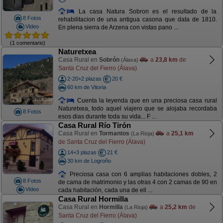
La casa Natura Sobron es el resultado de la
8 Fotos
rehabilitacion de una antigua casona que data de 1810.
Video
En plena sierra de Arzena con vistas pano ...
(1 comentario)
Naturetxea
Casa Rural en
Sobrón
a
23,8 km
de
(Álava)
Santa Cruz del Fierro (Álava)
2-20+2 plazas
20 €
60 km de Vitoria
Cuenta la leyenda que en una preciosa casa rural
Naturetxea, todo aquel viajero que se alojaba recordaba
8 Fotos
esos dias durante toda su vida... F ...
Casa Rural Río Tirón
Casa Rural en
Tormantos
a
25,1 km
(La Rioja)
de Santa Cruz del Fierro (Álava)
14+3 plazas
21 €
30 km de Logroño
Preciosa casa con 6 amplias habitaciones dobles, 2
8 Fotos
de cama de matrimonio y las otras 4 con 2 camas de 90 en
Video
cada habitación, cada una de ell ...
Casa Rural Hormilla
Casa Rural en
Hormilla
a
25,2 km
de
(La Rioja)
Santa Cruz del Fierro (Álava)