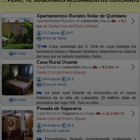
... PERO, TE SUGERIMOS ALOJAMIENTOS CERCANOS
:
Apartamentos Rurales Solar de Quintano
Apartamentos Rurales en
Labastida
a
9,1
(Álava)
km
de Santa Cruz del Fierro (Álava)
2-17 plazas
38 €
43 km de Vitoria
Casa solariega del S. XVIII en cuya bodega los
hermanos Diego y Manuel Quintano elaboraron la crianza
8 Fotos
del vino por el método bordelés. Refor ...
Casa Rural Osante
Casa Rural en
Labastida
a
9,3 km
de
(Álava)
Santa Cruz del Fierro (Álava)
14+4 plazas
35 €
51 km de Vitoria
La casa rural Osante se encuentra en el casco
historico de la villa de Labastida. El edificio data de
8 Fotos
principios del siglo XIX. Tras su reha ...
Posada de Sajazarra
Casa Rural en
Sajazarra
a
11,2 km
de
(La Rioja)
Santa Cruz del Fierro (Álava)
16+6 plazas
35 €
45 km de Logroño
Encantadora Posada recientemente restaurada y