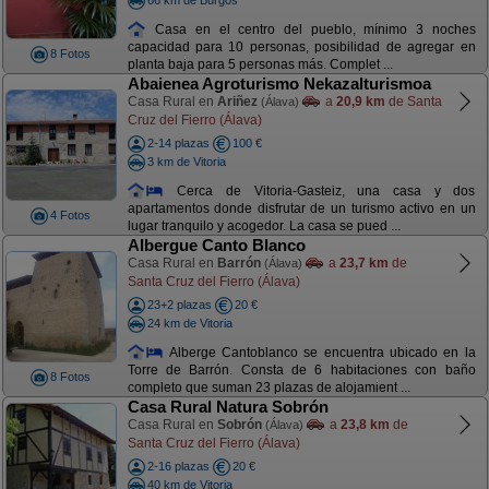
Casa en el centro del pueblo, mínimo 3 noches
capacidad para 10 personas, posibilidad de agregar en
8 Fotos
planta baja para 5 personas más. Complet ...
Abaienea Agroturismo Nekazalturismoa
Casa Rural en
Ariñez
a
20,9 km
de Santa
(Álava)
Cruz del Fierro (Álava)
2-14 plazas
100 €
3 km de Vitoria
Cerca de Vitoria-Gasteiz, una casa y dos
apartamentos donde disfrutar de un turismo activo en un
4 Fotos
lugar tranquilo y acogedor. La casa se pued ...
Albergue Canto Blanco
Casa Rural en
Barrón
a
23,7 km
de
(Álava)
Santa Cruz del Fierro (Álava)
23+2 plazas
20 €
24 km de Vitoria
Alberge Cantoblanco se encuentra ubicado en la
Torre de Barrón. Consta de 6 habitaciones con baño
8 Fotos
completo que suman 23 plazas de alojamient ...
Casa Rural Natura Sobrón
Casa Rural en
Sobrón
a
23,8 km
de
(Álava)
Santa Cruz del Fierro (Álava)
2-16 plazas
20 €
40 km de Vitoria