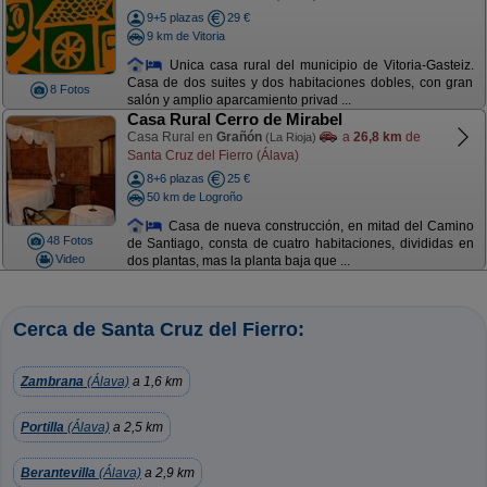
9+5 plazas
29 €
9 km de Vitoria
Unica casa rural del municipio de Vitoria-Gasteiz.
Casa de dos suites y dos habitaciones dobles, con gran
8 Fotos
salón y amplio aparcamiento privad ...
Casa Rural Cerro de Mirabel
Casa Rural en
Grañón
a
26,8 km
de
(La Rioja)
Santa Cruz del Fierro (Álava)
8+6 plazas
25 €
50 km de Logroño
Casa de nueva construcción, en mitad del Camino
48 Fotos
de Santiago, consta de cuatro habitaciones, divididas en
Video
dos plantas, mas la planta baja que ...
Cerca de Santa Cruz del Fierro:
Zambrana
(Álava)
a 1,6 km
Portilla
(Álava)
a 2,5 km
Berantevilla
(Álava)
a 2,9 km