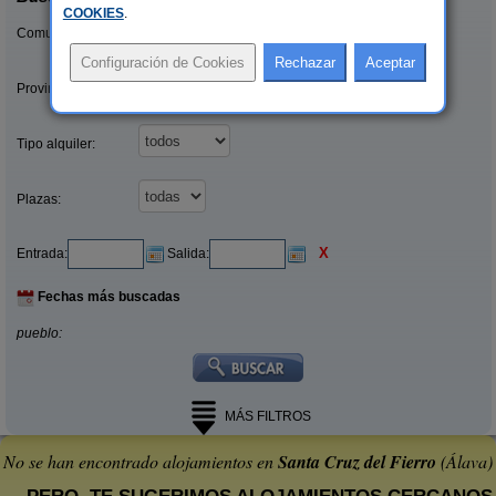
COOKIES
.
Comunidades:
Provincias/Islas:
Tipo alquiler:
Plazas:
X
Entrada:
Salida:
Fechas más buscadas
pueblo:
MÁS FILTROS
No se han encontrado alojamientos en
Santa Cruz del Fierro
(Álava)