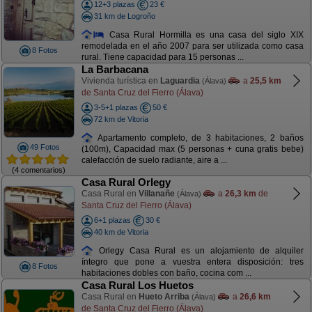
12+3 plazas
23 €
31 km de Logroño
Casa Rural Hormilla es una casa del siglo XIX
remodelada en el año 2007 para ser utilizada como casa
8 Fotos
rural. Tiene capacidad para 15 personas ...
La Barbacana
Vivienda turística en
Laguardia
a
25,5 km
(Álava)
de Santa Cruz del Fierro (Álava)
3-5+1 plazas
50 €
72 km de Vitoria
Apartamento completo, de 3 habitaciones, 2 baños
49 Fotos
(100m), Capacidad max (5 personas + cuna gratis bebe)
calefacción de suelo radiante, aire a ...
(4 comentarios)
Casa Rural Orlegy
Casa Rural en
Villanañe
a
26,3 km
de
(Álava)
Santa Cruz del Fierro (Álava)
6+1 plazas
30 €
40 km de Vitoria
Orlegy Casa Rural es un alojamiento de alquiler
íntegro que pone a vuestra entera disposición: tres
8 Fotos
habitaciones dobles con baño, cocina com ...
Casa Rural Los Huetos
Casa Rural en
Hueto Arriba
a
26,6 km
(Álava)
de Santa Cruz del Fierro (Álava)