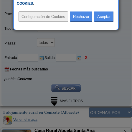
COOKIES
.
Provincias/Islas:
Tipo alquiler:
Plazas:
X
Entrada:
Salida:
Fechas más buscadas
pueblo:
Cenizate
MÁS FILTROS
1 alojamiento rural en Cenizate (Albacete)
Ver en el mapa
Casa Rural Abuela Santa Ana