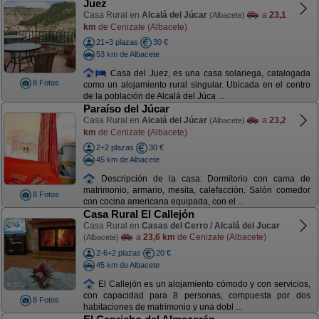
Juez
Casa Rural en
Alcalá del Júcar
a
23,1
(Albacete)
km
de Cenizate (Albacete)
21+3 plazas
30 €
53 km de Albacete
Casa del Juez, es una casa solariega, catalogada
8 Fotos
como un alojamiento rural singular. Ubicada en el centro
de la población de Alcalá del Júca ...
Paraíso del Júcar
Casa Rural en
Alcalá del Júcar
a
23,2
(Albacete)
km
de Cenizate (Albacete)
2+2 plazas
30 €
45 km de Albacete
Descripción de la casa: Dormitorio con cama de
matrimonio, armario, mesita, calefacción. Salón comedor
8 Fotos
con cocina americana equipada, con el ...
Casa Rural El Callejón
Casa Rural en
Casas del Cerro / Alcalá del Jucar
a
23,6 km
de Cenizate (Albacete)
(Albacete)
2-6+2 plazas
20 €
45 km de Albacete
El Callejón es un alojamiento cómodo y con servicios,
con capacidad para 8 personas, compuesta por dos
8 Fotos
habitaciones de matrimonio y una dobl ...