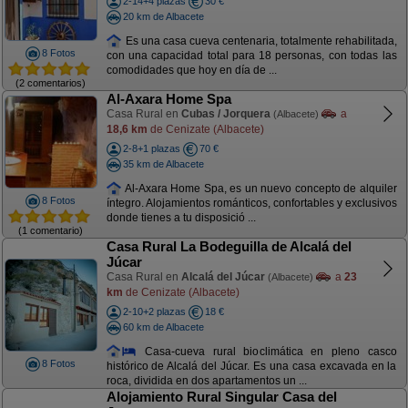
2-14+4 plazas
30 €
20 km de Albacete
Es una casa cueva centenaria, totalmente rehabilitada,
8 Fotos
con una capacidad total para 18 personas, con todas las
comodidades que hoy en día de ...
(2 comentarios)
Al-Axara Home Spa
Casa Rural en
Cubas / Jorquera
a
(Albacete)
18,6 km
de Cenizate (Albacete)
2-8+1 plazas
70 €
35 km de Albacete
Al-Axara Home Spa, es un nuevo concepto de alquiler
8 Fotos
íntegro. Alojamientos románticos, confortables y exclusivos
donde tienes a tu disposició ...
(1 comentario)
Casa Rural La Bodeguilla de Alcalá del
Júcar
Casa Rural en
Alcalá del Júcar
a
23
(Albacete)
km
de Cenizate (Albacete)
2-10+2 plazas
18 €
60 km de Albacete
Casa-cueva rural bioclimática en pleno casco
8 Fotos
histórico de Alcalá del Júcar. Es una casa excavada en la
roca, dividida en dos apartamentos un ...
Alojamiento Rural Singular Casa del