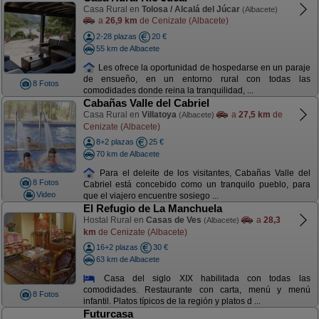
Casa Rural en
Tolosa / Alcalá del Júcar
(Albacete)
a
26,9 km
de Cenizate (Albacete)
2-28 plazas
20 €
55 km de Albacete
Les ofrece la oportunidad de hospedarse en un paraje
de ensueño, en un entorno rural con todas las
8 Fotos
comodidades donde reina la tranquilidad, ...
Cabañas Valle del Cabriel
Casa Rural en
Villatoya
a
27,5 km
de
(Albacete)
Cenizate (Albacete)
8+2 plazas
25 €
70 km de Albacete
Para el deleite de los visitantes, Cabañas Valle del
8 Fotos
Cabriel está concebido como un tranquilo pueblo, para
Video
que el viajero encuentre sosiego ...
El Refugio de La Manchuela
Hostal Rural en
Casas de Ves
a
28,3
(Albacete)
km
de Cenizate (Albacete)
16+2 plazas
30 €
63 km de Albacete
Casa del siglo XIX habilitada con todas las
comodidades. Restaurante con carta, menú y menú
8 Fotos
infantil. Platos típicos de la región y platos d ...
Futurcasa