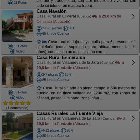
disfrute y tranquilidad, con 116 metros de vivienda con
11 Fotos
todo su interior en madera trabaj ...
Casa Navalón
Casa Rural en
El Peral
a
29,8 km
de
(Cuenca)
Cenizate (Albacete)
2-6+1 plazas
30 €
65 km de Cuenca
Casa rural de lujo muy amplia para 6 personas + 1
32 Fotos
supletoria (cama supletoria para niño/a menor de 11
Video
años), cuenta con un amplio salón con ...
Casa Rural Esmeralda
Casa Rural en
Villanueva de la Jara
a
(Cuenca)
29,8 km
de Cenizate (Albacete)
2-7 plazas
15 €
85 km de Cuenca
Casa Rural situada en pleno campo, a 500 metros del
35 Fotos
pueblo, en un finca vallada de 2200 m2, con zonas de
Video
césped, paseo iluminado, zona infan ...
(1 comentario)
Casas Rurales La Fuente Vieja
Casa Rural en
Villanueva de La Jara
a
(Cuenca)
29,8 km
de Cenizate (Albacete)
4-12 plazas
20 €
80 km de Cuenca