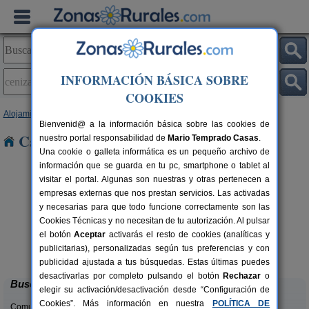
INFORMACIÓN BÁSICA SOBRE
COOKIES
Alojamientos
>
Castilla-La Mancha
>
Albacete
> Cenizate
Bienvenid@ a la información básica sobre las cookies de
Casas Rurales en Cenizate
nuestro portal responsabilidad de
Mario Temprado Casas
.
Una cookie o galleta informática es un pequeño archivo de
información que se guarda en tu pc, smartphone o tablet al
visitar el portal. Algunas son nuestras y otras pertenecen a
empresas externas que nos prestan servicios. Las activadas
y necesarias para que todo funcione correctamente son las
Cookies Técnicas y no necesitan de tu autorización. Al pulsar
el botón
Aceptar
activarás el resto de cookies (analíticas y
La Derrubiá
rs.
2-9+1 pers.
publicitarias), personalizadas según tus preferencias y con
 €
25 €
Villamalea (Albacete)
desde
publicidad ajustada a tus búsquedas. Estas últimas puedes
desactivarlas por completo pulsando el botón
Rechazar
o
Buscar
elegir su activación/desactivación desde “Configuración de
Cookies”. Más información en nuestra
POLÍTICA DE
Comunidades: