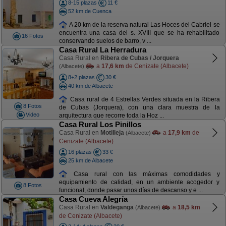
8-15 plazas
11 €
52 km de Cuenca
A 20 km de la reserva natural Las Hoces del Cabriel se
encuentra una casa del s. XVIII que se ha rehabilitado
16 Fotos
conservando suelos de barro, v ...
Casa Rural La Herradura
Casa Rural en
Ribera de Cubas / Jorquera
a
17,6 km
de Cenizate (Albacete)
(Albacete)
8+2 plazas
30 €
40 km de Albacete
Casa rural de 4 Estrellas Verdes situada en la Ribera
8 Fotos
de Cubas (Jorquera), con una clara muestra de la
Video
arquitectura que recorre toda la Hoz ...
Casa Rural Los Pinillos
Casa Rural en
Motilleja
a
17,9 km
de
(Albacete)
Cenizate (Albacete)
16 plazas
33 €
25 km de Albacete
Casa rural con las máximas comodidades y
equipamiento de calidad, en un ambiente acogedor y
8 Fotos
funcional, donde pasar unos días de descanso y e ...
Casa Cueva Alegría
Casa Rural en
Valdeganga
a
18,5 km
(Albacete)
de Cenizate (Albacete)