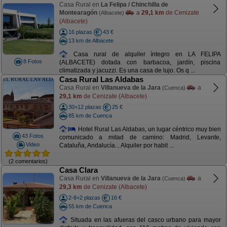
Casa Rural en
La Felipa / Chinchilla de
Montearagón
a
29,1 km
de Cenizate
(Albacete)
(Albacete)
16 plazas
43 €
13 km de Albacete
Casa rural de alquiler íntegro en LA FELIPA
8 Fotos
(ALBACETE) dotada con barbacoa, jardín, piscina
climatizada y jacuzzi. Es una casa de lujo. Os q ...
Casa Rural Las Aldabas
Casa Rural en
Villanueva de la Jara
a
(Cuenca)
29,1 km
de Cenizate (Albacete)
30+12 plazas
25 €
85 km de Cuenca
Hotel Rural Las Aldabas, un lugar céntrico muy bien
43 Fotos
comunicado a mitad de camino: Madrid, Levante,
Video
Cataluña, Andalucía... Alquiler por habit ...
(2 comentarios)
Casa Clara
Casa Rural en
Villanueva de la Jara
a
(Cuenca)
29,3 km
de Cenizate (Albacete)
2-8+2 plazas
16 €
55 km de Cuenca
Situada en las afueras del casco urbano para mayor