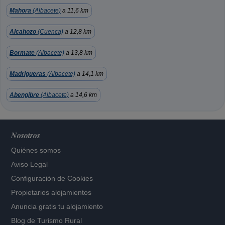
Mahora
(Albacete)
a 11,6 km
Alcahozo
(Cuenca)
a 12,8 km
Bormate
(Albacete)
a 13,8 km
Madrigueras
(Albacete)
a 14,1 km
Abengibre
(Albacete)
a 14,6 km
Nosotros
Quiénes somos
Aviso Legal
Configuración de Cookies
Propietarios alojamientos
Anuncia gratis tu alojamiento
Blog de Turismo Rural