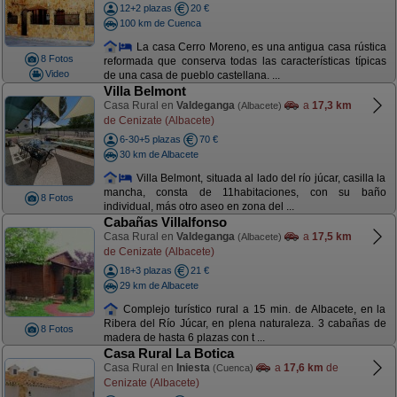
12+2 plazas
20 €
100 km de Cuenca
La casa Cerro Moreno, es una antigua casa rústica
8 Fotos
reformada que conserva todas las características típicas
Video
de una casa de pueblo castellana. ...
Villa Belmont
Casa Rural en
Valdeganga
a
17,3 km
(Albacete)
de Cenizate (Albacete)
6-30+5 plazas
70 €
30 km de Albacete
Villa Belmont, situada al lado del río júcar, casilla la
mancha, consta de 11habitaciones, con su baño
8 Fotos
individual, más otro aseo en zona del ...
Cabañas Villalfonso
Casa Rural en
Valdeganga
a
17,5 km
(Albacete)
de Cenizate (Albacete)
18+3 plazas
21 €
29 km de Albacete
Complejo turístico rural a 15 min. de Albacete, en la
Ribera del Río Júcar, en plena naturaleza. 3 cabañas de
8 Fotos
madera de hasta 6 plazas con t ...
Casa Rural La Botica
Casa Rural en
Iniesta
a
17,6 km
de
(Cuenca)
Cenizate (Albacete)