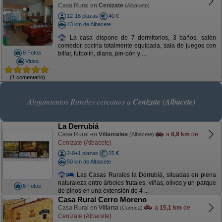
Casa Rural en
Cenizate
(Albacete)
12-16 plazas
40 €
43 km de Albacete
La casa dispone de 7 dormitorios, 3 baños, salón
comedor, cocina totalmente equipada, sala de juegos con
8 Fotos
billar, futbolín, diana, pin-pón y ...
Video
(1 comentario)
Alojamientos Rurales cercanos a
Cenizate (Albacete)
La Derrubiá
Casa Rural en
Villamalea
a
8,9 km
de
(Albacete)
Cenizate (Albacete)
2-9+1 plazas
25 €
50 km de Albacete
Las Casas Rurales la Derrubiá, situadas en plena
naturaleza entre árboles frutales, viñas, olivos y un parque
8 Fotos
de pinos en una extensión de 4 ...
Casa Rural Cerro Moreno
Casa Rural en
Villarta
a
15,1 km
de
(Cuenca)
Cenizate (Albacete)