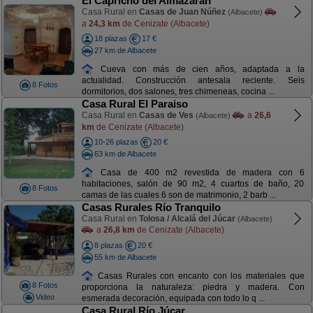
El Capricho del Almazarán
Casa Rural en
Casas de Juan Núñez
(Albacete)
a
24,3 km
de Cenizate (Albacete)
18 plazas
17 €
27 km de Albacete
Cueva con más de cien años, adaptada a la
actualidad. Construcción antesala reciente. Seis
8 Fotos
dormitorios, dos salones, tres chimeneas, cocina ...
Casa Rural El Paraiso
Casa Rural en
Casas de Ves
a
26,6
(Albacete)
km
de Cenizate (Albacete)
10-26 plazas
20 €
63 km de Albacete
Casa de 400 m2 revestida de madera con 6
habitaciones, salón de 90 m2, 4 cuartos de baño, 20
8 Fotos
camas de las cuales 6 son de matrimonio, 2 barb ...
Casas Rurales Río Tranquilo
Casa Rural en
Tolosa / Alcalá del Júcar
(Albacete)
a
26,8 km
de Cenizate (Albacete)
8 plazas
20 €
55 km de Albacete
Casas Rurales con encanto con los materiales que
8 Fotos
proporciona la naturaleza: piedra y madera. Con
Video
esmerada decoración, equipada con todo lo q ...
Casa Rural Río Júcar