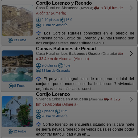
Cortijo Lorenzo y Reondo
Casa Rural en
Abrucena
a
31,6 km
de
(Almería)
Alcóntar (Almería)
2-10 plazas
16 €
50 km de Almería
Los Cortijos Rurales conocidos en el pueblo de
Abrucena como Cortijo de Lorenzo y Puntal Reondo son
13 Fotos
dos cortijadas restauradas situadas en u ...
Cuevas Balcones de Piedad
Casa Rural en
Los Balcones / Guadix
(Granada)
a
32,4 km
de Alcóntar (Almería)
2-6 plazas
45 €
83 km de Granada
El proyecto integral trata de recuperar el total del
conjunto, por el momento se ha hecho con 7 viviendas
8 Fotos
orgánicas, bioclimáticas, o, senci ...
Cortijo Lorenzo
Vivienda turística en
Abrucena
a
32,7
(Almería)
km
de Alcóntar (Almería)
7 plazas
15 €
70 km de Almería
Cortijo lorenzo se encuentra situado en la cara norte
de sierra nevada rodeado de vellos paisajes donde podra
12 Fotos
encontrar tranquilidad y un en ...