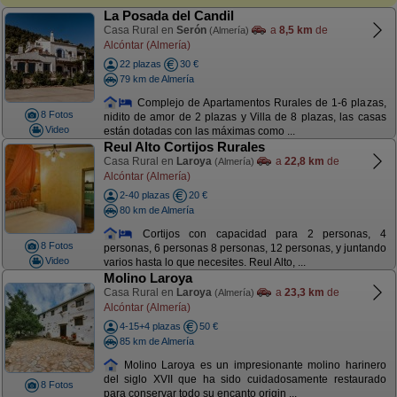
La Posada del Candil
Casa Rural en
Serón
a
8,5 km
de
(Almería)
Alcóntar (Almería)
22 plazas
30 €
79 km de Almería
Complejo de Apartamentos Rurales de 1-6 plazas,
8 Fotos
nidito de amor de 2 plazas y Villa de 8 plazas, las casas
Video
están dotadas con las máximas como ...
Reul Alto Cortijos Rurales
Casa Rural en
Laroya
a
22,8 km
de
(Almería)
Alcóntar (Almería)
2-40 plazas
20 €
80 km de Almería
Cortijos con capacidad para 2 personas, 4
8 Fotos
personas, 6 personas 8 personas, 12 personas, y juntando
Video
varios hasta lo que necesites. Reul Alto, ...
Molino Laroya
Casa Rural en
Laroya
a
23,3 km
de
(Almería)
Alcóntar (Almería)
4-15+4 plazas
50 €
85 km de Almería
Molino Laroya es un impresionante molino harinero
del siglo XVII que ha sido cuidadosamente restaurado
8 Fotos
para conservar todo su encanto origin ...