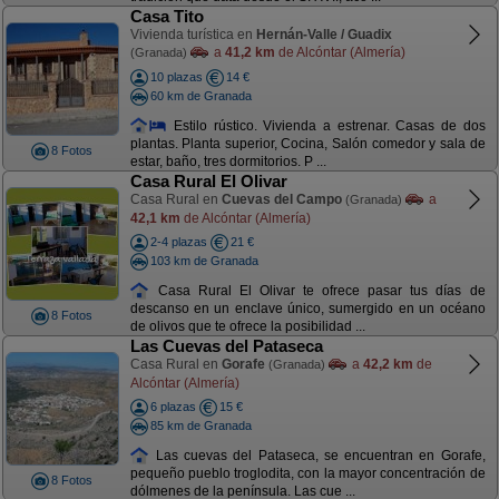
Casa Tito
Vivienda turística en
Hernán-Valle / Guadix
a
41,2 km
de Alcóntar (Almería)
(Granada)
10 plazas
14 €
60 km de Granada
Estilo rústico. Vivienda a estrenar. Casas de dos
plantas. Planta superior, Cocina, Salón comedor y sala de
8 Fotos
estar, baño, tres dormitorios. P ...
Casa Rural El Olivar
Casa Rural en
Cuevas del Campo
a
(Granada)
42,1 km
de Alcóntar (Almería)
2-4 plazas
21 €
103 km de Granada
Casa Rural El Olivar te ofrece pasar tus días de
descanso en un enclave único, sumergido en un océano
8 Fotos
de olivos que te ofrece la posibilidad ...
Las Cuevas del Pataseca
Casa Rural en
Gorafe
a
42,2 km
de
(Granada)
Alcóntar (Almería)
6 plazas
15 €
85 km de Granada
Las cuevas del Pataseca, se encuentran en Gorafe,
pequeño pueblo troglodita, con la mayor concentración de
8 Fotos
dólmenes de la península. Las cue ...