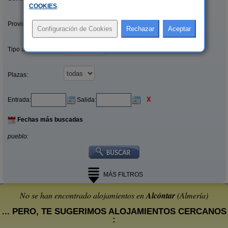
COOKIES
.
Provincias/Islas:
Tipo alquiler:
Plazas:
X
Entrada:
Salida:
Fechas más buscadas
pueblo:
MÁS FILTROS
No se han encontrado alojamientos en
Alcóntar
(Almería)
... PERO, TE SUGERIMOS ALOJAMIENTOS CERCANOS
: