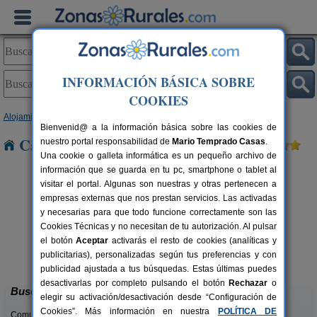
INFORMACIÓN BÁSICA SOBRE
COOKIES
Alojamientos
>
Andalucía
>
Almería
> Alcóntar
Bienvenid@ a la información básica sobre las cookies de
Casas Rurales cerca de Alcóntar
nuestro portal responsabilidad de
Mario Temprado Casas
.
Una cookie o galleta informática es un pequeño archivo de
información que se guarda en tu pc, smartphone o tablet al
visitar el portal. Algunas son nuestras y otras pertenecen a
empresas externas que nos prestan servicios. Las activadas
y necesarias para que todo funcione correctamente son las
Cookies Técnicas y no necesitan de tu autorización. Al pulsar
el botón
Aceptar
activarás el resto de cookies (analíticas y
La Noria de Los Escullos
rs.
14 pers.
publicitarias), personalizadas según tus preferencias y con
 €
16 €
San José (Almería)
desde
publicidad ajustada a tus búsquedas. Estas últimas puedes
desactivarlas por completo pulsando el botón
Rechazar
o
Buscar
elegir su activación/desactivación desde “Configuración de
Cookies”. Más información en nuestra
POLÍTICA DE
Comunidades: