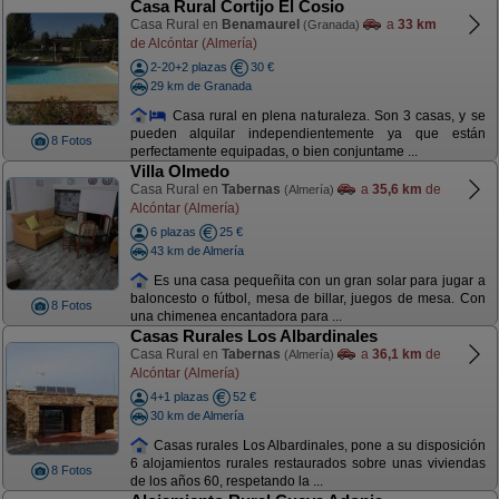
Casa Rural Cortijo El Cosio
Casa Rural en
Benamaurel
a
33 km
(Granada)
de Alcóntar (Almería)
2-20+2 plazas
30 €
29 km de Granada
Casa rural en plena naturaleza. Son 3 casas, y se
pueden alquilar independientemente ya que están
8 Fotos
perfectamente equipadas, o bien conjuntame ...
Villa Olmedo
Casa Rural en
Tabernas
a
35,6 km
de
(Almería)
Alcóntar (Almería)
6 plazas
25 €
43 km de Almería
Es una casa pequeñita con un gran solar para jugar a
baloncesto o fútbol, mesa de billar, juegos de mesa. Con
8 Fotos
una chimenea encantadora para ...
Casas Rurales Los Albardinales
Casa Rural en
Tabernas
a
36,1 km
de
(Almería)
Alcóntar (Almería)
4+1 plazas
52 €
30 km de Almería
Casas rurales Los Albardinales, pone a su disposición
6 alojamientos rurales restaurados sobre unas viviendas
8 Fotos
de los años 60, respetando la ...