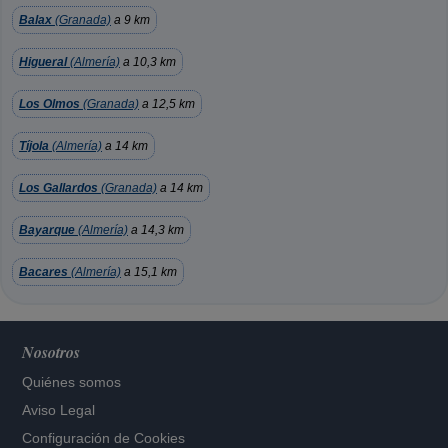
Balax
(Granada)
a 9 km
Higueral
(Almería)
a 10,3 km
Los Olmos
(Granada)
a 12,5 km
Tíjola
(Almería)
a 14 km
Los Gallardos
(Granada)
a 14 km
Bayarque
(Almería)
a 14,3 km
Bacares
(Almería)
a 15,1 km
Nosotros
Quiénes somos
Aviso Legal
Configuración de Cookies