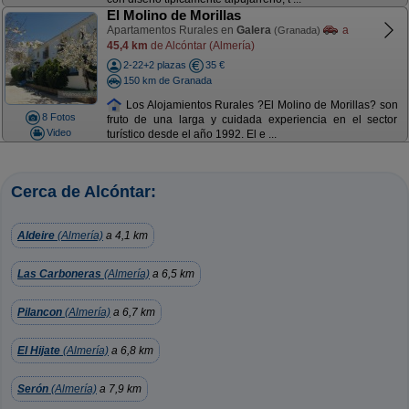
El Molino de Morillas
Apartamentos Rurales en
Galera
a
(Granada)
45,4 km
de Alcóntar (Almería)
2-22+2 plazas
35 €
150 km de Granada
Los Alojamientos Rurales ?El Molino de Morillas? son
8 Fotos
fruto de una larga y cuidada experiencia en el sector
Video
turístico desde el año 1992. El e ...
Cerca de Alcóntar:
Aldeire
(Almería)
a 4,1 km
Las Carboneras
(Almería)
a 6,5 km
Pilancon
(Almería)
a 6,7 km
El Hijate
(Almería)
a 6,8 km
Serón
(Almería)
a 7,9 km