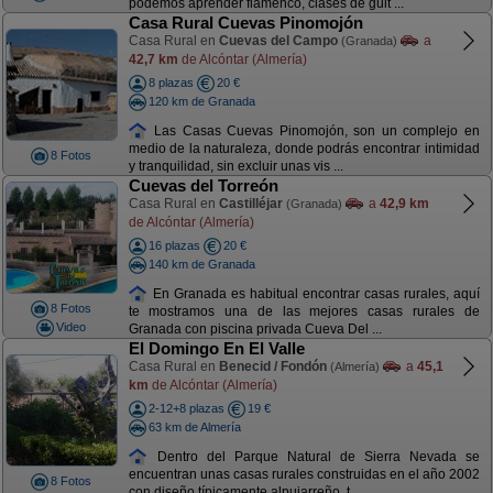
podemos aprender flamenco, clases de guit ...
Casa Rural Cuevas Pinomojón
Casa Rural en
Cuevas del Campo
a
(Granada)
42,7 km
de Alcóntar (Almería)
8 plazas
20 €
120 km de Granada
Las Casas Cuevas Pinomojón, son un complejo en
medio de la naturaleza, donde podrás encontrar intimidad
8 Fotos
y tranquilidad, sin excluir unas vis ...
Cuevas del Torreón
Casa Rural en
Castilléjar
a
42,9 km
(Granada)
de Alcóntar (Almería)
16 plazas
20 €
140 km de Granada
En Granada es habitual encontrar casas rurales, aquí
8 Fotos
te mostramos una de las mejores casas rurales de
Video
Granada con piscina privada Cueva Del ...
El Domingo En El Valle
Casa Rural en
Benecid / Fondón
a
45,1
(Almería)
km
de Alcóntar (Almería)
2-12+8 plazas
19 €
63 km de Almería
Dentro del Parque Natural de Sierra Nevada se
encuentran unas casas rurales construidas en el año 2002
8 Fotos
con diseño típicamente alpujarreño, t ...