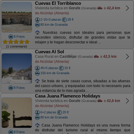
Cuevas El Torriblanco
Vivienda turística en
Gorafe
a
42,4 km
(Granada)
de Alcóntar (Almería)
2-15+3 plazas
28 €
80 km de Granada
Nuestras cuevas son ideales para personas que
8 Fotos
necesiten silencio, disfrutar de grandes vistas que te
relajen y te hagan desconectar e ideal ...
(1 comentario)
Cuevas Al Sol
Casa Rural en
Castilléjar
a
42,5 km
(Granada)
de Alcóntar (Almería)
45+5 plazas
15 €
150 km de Granada
Se trata de siete casas cueva, situadas a las afueras
del casco urbano, y equipadas con todo lo necesario para
8 Fotos
una estancia de lo mas agrada ...
Casa Juana Flamenco Holidays
Vivienda turística en
Gorafe
a
42,6 km
(Granada)
de Alcóntar (Almería)
6+2 plazas
20 €
80 km de Granada
Casa Juana Flamenco Holidays es una nueva forma
de disfrutar del turismo rural al mismo tiempo que
8 Fotos