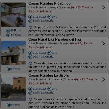
Casas Rurales Picachico
Casa Rural en
Laroya
a
24,2 km
de
(Almería)
Alcóntar (Almería)
2-12 plazas
60 €
80 km de Almería
Disponemos de 5 Casas con capacidad de 2 o de 4
49 Fotos
personas, con un total de 14 plazas totalmente equipadas
3 Videos
con Jacuzzi privado, cocina, terraz ...
Casa Rural Las Paratas del Faz
Casa Rural en
Fiñana
a
27,5 km
de
(Almería)
Alcóntar (Almería)
2-20 plazas
15 €
70 km de Almería
Casa de nueva construcción estéticamente rural con
un total de 20 plazas (alquilable también como 2 viviendas
8 Fotos
independientes para 10 persona ...
Casas Rurales La Jirola
Casa Rural en
Abrucena
a
28,7 km
de
(Almería)
Alcóntar (Almería)
2-24 plazas
15 €
60 km de Almería
Casas Rurales La Jirola, apartadas del pueblo en un
pequeño entorno rural situado en Abrucena, uno de los
8 Fotos
pueblos blancos de la cara norte d ...