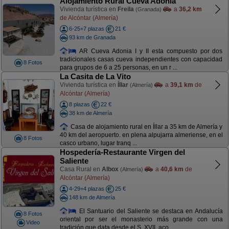
Alojamiento Rural Cueva Adonia
Vivienda turística en
Freila
a
36,2 km
(Granada)
de Alcóntar (Almería)
6-25+7 plazas
21 €
93 km de Granada
AR Cueva Adonia I y II esta compuesto por dos
tradicionales casas cueva independientes con capacidad
8 Fotos
para grupos de 6 a 25 personas, en un r ...
La Casita de La Vito
Vivienda turística en
Íllar
a
39,1 km
de
(Almería)
Alcóntar (Almería)
8 plazas
22 €
38 km de Almería
Casa de alojamiento rural en Íllar a 35 km de Almería y
40 km del aeropuerto. en plena alpujarra almeriense, en el
8 Fotos
casco urbano, lugar tranq ...
Hospedería-Restaurante Virgen del
Saliente
Casa Rural en
Albox
a
40,6 km
de
(Almería)
Alcóntar (Almería)
4-29+4 plazas
25 €
148 km de Almería
El Santuario del Saliente se destaca en Andalucía
8 Fotos
oriental por ser el monasterio más grande con una
Video
tradición que data desde el S. XVII, aco ...