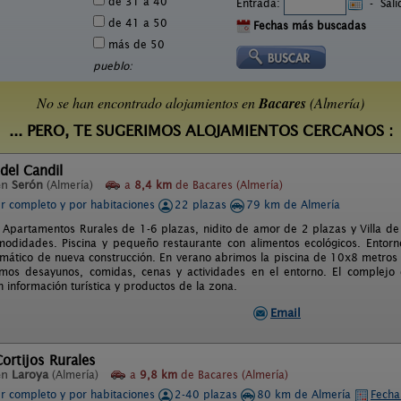
de 31 a 40
Entrada:
-
Sal
de 41 a 50
Fechas más buscadas
más de 50
pueblo:
No se han encontrado alojamientos en
Bacares
(Almería)
... PERO, TE SUGERIMOS ALOJAMIENTOS CERCANOS :
del Candil
en
Serón
(Almería)
a
8,4 km
de Bacares (Almería)
er completo y por habitaciones
22 plazas
79 km de Almería
Apartamentos Rurales de 1-6 plazas, nidito de amor de 2 plazas y Villa de 
didades. Piscina y pequeño restaurante con alimentos ecológicos. Entorn
climático de nueva construcción. En verano abrimos la piscina de 10x8 metros
emos desayunos, comidas, cenas y actividades en el entorno. El complejo
 información turística y productos de la zona.
Email
Cortijos Rurales
en
Laroya
(Almería)
a
9,8 km
de Bacares (Almería)
er completo y por habitaciones
2-40 plazas
80 km de Almería
Fecha