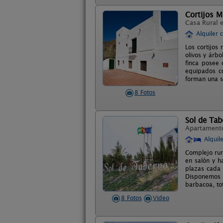
Cortijos 
Casa Rural 
Alquiler 
Los cortijos
olivos y árbo
finca posee 
equipados co
forman una se
8 Fotos
Sol de Tab
Apartament
Alquil
Complejo rura
en salón y ha
plazas cada 
Disponemos d
barbacoa, to
8 Fotos
Video