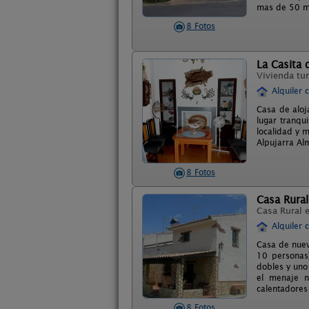
mas de 50 me
8 Fotos
La Casita 
Vivienda tur
Alquiler 
Casa de aloj
lugar tranqu
localidad y 
Alpujarra Alm
8 Fotos
Casa Rural
Casa Rural 
Alquiler 
Casa de nuev
10 personas
dobles y uno
el menaje n
calentadores 
8 Fotos