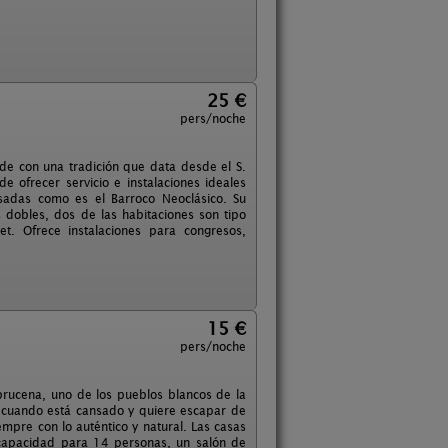
25 €
pers/noche
nde con una tradición que data desde el S.
e ofrecer servicio e instalaciones ideales
sadas como es el Barroco Neoclásico. Su
 dobles, dos de las habitaciones son tipo
t. Ofrece instalaciones para congresos,
15 €
pers/noche
brucena, uno de los pueblos blancos de la
a cuando está cansado y quiere escapar de
mpre con lo auténtico y natural. Las casas
capacidad para 14 personas, un salón de