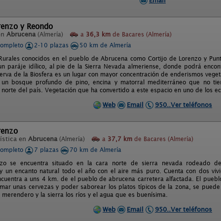
Email
orenzo y Reondo
en
Abrucena
(Almería)
a
36,3 km
de Bacares (Almería)
completo
2-10 plazas
50 km de Almería
 Rurales conocidos en el pueblo de Abrucena como Cortijo de Lorenzo y Pun
un paráje idílico, al pie de la Sierra Nevada almeriense, donde podrá encont
erva de la Biosfera es un lugar con mayor concentración de enderismos vegetal
 un bosque profundo de pino, encina y matorral mediterráneo que no ti
 norte del país. Vegetación que ha convertido a este espacio en uno de los 
Web
Email
950..Ver teléfonos
renzo
ística en
Abrucena
(Almería)
a
37,7 km
de Bacares (Almería)
completo
7 plazas
70 km de Almería
enzo se encuentra situado en la cara norte de sierra nevada rodeado d
 y un encanto natural todo el año con el aire más puro. Cuenta con dos vi
ncuentra a uns 4 km. de el pueblo de abrucena carretera alfactada. El puebl
omar unas cervezas y poder saborear los platos típicos de la zona, se puede
 el merendero y la sierra los ríos y el agua que es buenísima.
Web
Email
950..Ver teléfonos