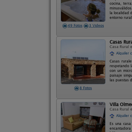
cocina, terr
minusválidos.
la localidad
entorno rural
49 Fotos
3 Videos
Casas Rura
Casa Rural 
Alquiler 
Casas rurale
respetando l
con un micr
paisaje sing
las puestas 
8 Fotos
Villa Olme
Casa Rural 
Alquiler 
Es una casa 
encantadora 