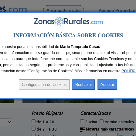
Anúnciate gratis
Acceso Propietar
Busca por pueblo
INFORMACIÓN BÁSICA SOBRE COOKIES
s
de Bacares
de nuestro portal responsabilidad de
Mario Temprado Casas
.
o de información que se guarda en tu pc, smartphone o tablet al visitar el port
ecesarias para que todo funcione correctamente son las Cookies Técnicas y no ne
rias), personalizadas según tus preferencias y con publicidad ajustada a tus búsq
sactivación desde “Configuración de Cookies”. Más información en nuestra
POLÍTI
La Noria de Los Escullos
7 pers.
14 pers.
15 €
16 €
San José (Almería)
e
desde
Precio (€/pers)
Características
de 1 a 20
Piscina
Admite animales
de 21 a 30
Mostrar más características