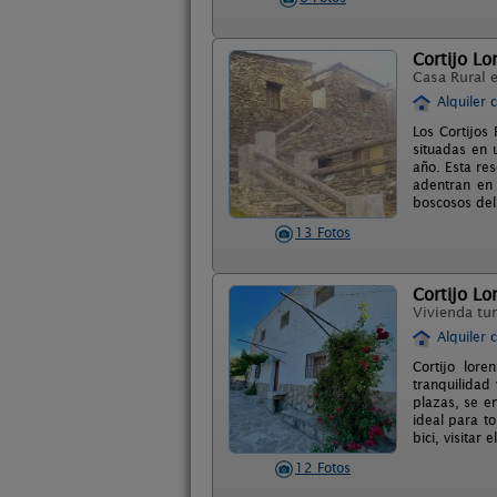
Cortijo L
Casa Rural 
Alquiler 
Los Cortijos
situadas en 
año. Esta res
adentran en
boscosos del
13 Fotos
Cortijo Lo
Vivienda tur
Alquiler 
Cortijo lor
tranquilidad
plazas, se e
ideal para t
bici, visitar
12 Fotos