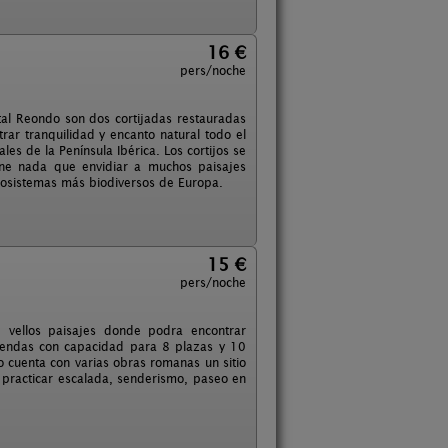
16 €
pers/noche
tal Reondo son dos cortijadas restauradas
rar tranquilidad y encanto natural todo el
es de la Península Ibérica. Los cortijos se
ene nada que envidiar a muchos paisajes
ecosistemas más biodiversos de Europa.
15 €
pers/noche
e vellos paisajes donde podra encontrar
viendas con capacidad para 8 plazas y 10
o cuenta con varias obras romanas un sitio
 practicar escalada, senderismo, paseo en