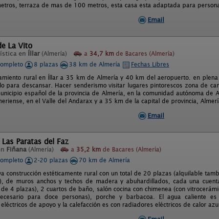
tros, terraza de mas de 100 metros, esta casa esta adaptada para personas
Email
de La Vito
ística en
Íllar
(Almería)
a
34,7 km
de Bacares (Almería)
completo
8 plazas
38 km de Almería
Fechas Libres
amiento rural en Íllar a 35 km de Almería y 40 km del aeropuerto. en plena 
ilo para descansar. Hacer senderismo visitar lugares pintorescos zona de ca
municipio español de la provincia de Almería, en la comunidad autónoma de A
eriense, en el Valle del Andarax y a 35 km de la capital de provincia, Almerí
Email
 Las Paratas del Faz
en
Fiñana
(Almería)
a
35,2 km
de Bacares (Almería)
completo
2-20 plazas
70 km de Almería
a construcción estéticamente rural con un total de 20 plazas (alquilable ta
), de muros anchos y techos de madera y abuhardillados, cada una cuenta
 de 4 plazas), 2 cuartos de baño, salón cocina con chimenea (con vitrocerámic
ecesario para doce personas), porche y barbacoa. El agua caliente es
eléctricos de apoyo y la calefacción es con radiadores eléctricos de calor azu