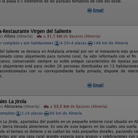
 la playa o 5 kilómetros de los parques temáticos de cine del oeste.
Email
-Restaurante Virgen del Saliente
en
Albox
(Almería)
a
31,1 km
de Bacares (Almería)
er completo y por habitaciones
4-29+4 plazas
148 km de Almería
 del Saliente se destaca en Andalucía oriental por ser el monasterio más gra
cionado como alojamiento para turismo rural, ha sido reformado con el fin d
anso, conservando siempre su estilo antiguo característico de épocas pa
 alojamiento está para recibir 26 personas distribuidas en 13 habitaciones
 acondicionadas con su correspondiente baño privado, dispone de interne
c.
Email
les La Jirola
en
Abrucena
(Almería)
a
33,5 km
de Bacares (Almería)
completo
2-24 plazas
60 km de Almería
s La Jirola, apartadas del pueblo en un pequeño entorno rural situado en A
e Sierra Nevada almeriense. Es uno de esos lugares en los cuales uno sueñ
onde el tiempo se detiene y se cuidan los más pequeños detalles, pactando sie
stas por una casa rural grande especia para grupos y celebraciones con 