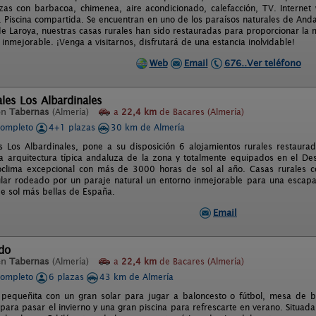
azas con barbacoa, chimenea, aire acondicionado, calefacción, TV. Internet 
 Piscina compartida. Se encuentran en uno de los paraísos naturales de Andalu
 de Laroya, nuestras casas rurales han sido restauradas para proporcionar la
 inmejorable. ¡Venga a visitarnos, disfrutará de una estancia inolvidable!
Web
Email
676..Ver teléfono
les Los Albardinales
en
Tabernas
(Almería)
a
22,4 km
de Bacares (Almería)
completo
4+1 plazas
30 km de Almería
s Los Albardinales, pone a su disposición 6 alojamientos rurales restaura
a arquitectura típica andaluza de la zona y totalmente equipados en el De
oclima excepcional con más de 3000 horas de sol al año. Casas rurales c
ular rodeado por un paraje natural un entorno inmejorable para una escapa
de sol más bellas de España.
Email
do
en
Tabernas
(Almería)
a
22,4 km
de Bacares (Almería)
completo
6 plazas
43 km de Almería
pequeñita con un gran solar para jugar a baloncesto o fútbol, mesa de b
para pasar el invierno y una gran piscina para refrescarte en verano. Situada