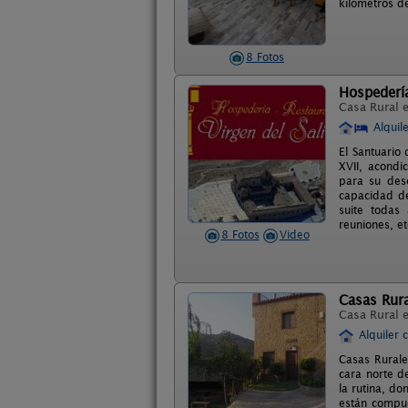
kilómetros de
8 Fotos
Hospedería
Casa Rural 
Alquil
El Santuario
XVII, acondi
para su desc
capacidad de
suite todas
reuniones, et
8 Fotos
Video
Casas Rura
Casa Rural 
Alquiler 
Casas Rurale
cara norte d
la rutina, d
están compue