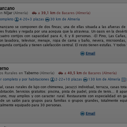
Manzano
en
Níjar
(Almería)
a
39,1 km
de Bacares (Almería)
completo
4-20+3 plazas
30 km de Almería
 manzano se componen de dos fincas; una de ellas situada a las afueras de
les frutales y regada por una acequia que la atraviesa. Un oasis en la desérti
cuatro cortijos con capacidad para 4, 6 y 8 personas. -El Pino, Las Cañas
n lavadora, televisor, menaje, ropa de cama y baño, nevera, microondas, 
gunda cortijada y tienen calefacción central. El resto tienen estufas. Y todos
Email
erno
os Rurales en
Taberno
(Almería)
a
40,5 km
de Bacares (Almería)
er completo y por habitaciones
2-22+10 plazas
130 km de Almería
l, casas rurales de lujo con chimenea, jacuzzi individual, terraza, casas tot
bitación. Servicios gratuitos: piscina, pista de padel, pista de tenis... 8 
uno, muy amplios y con caracter rural. Restaurante con especialidad en gas
e un salón para grupos para familias o grupos grandes, totalmente equip
talmente equipado para 30 personas.
Email