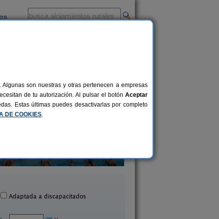
ios
-
al. Algunas son nuestras y otras pertenecen a empresas
cesitan de tu autorización. Al pulsar el botón
Aceptar
uedas. Estas últimas puedes desactivarlas por completo
CA DE COOKIES
.
Casas Rurales Picachico
Apartamentos Cortijo La
2-12 pers.
60 €
Laroya (Almería)
Vélez Rubio (Almer
desde
Adaptada a discapacitados