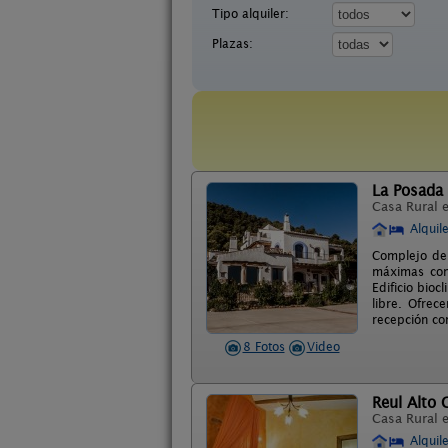
Tipo alquiler:
Plazas:
La Posada 
Casa Rural 
Alquil
Complejo de 
máximas como
Edificio bio
libre. Ofrec
recepción con
8 Fotos
Video
Reul Alto 
Casa Rural 
Alquil