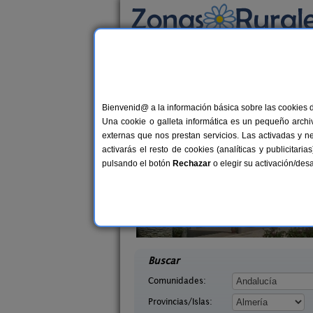
Busca por alojamiento
Alojamientos
>
Andalucía
>
Almería
> Bacare
Casas Rurales cerca 
Bienvenid@ a la información básica sobre las cookies 
Una cookie o galleta informática es un pequeño archiv
externas que nos prestan servicios. Las activadas y n
activarás el resto de cookies (analíticas y publicita
pulsando el botón
Rechazar
o elegir su activación/de
 Paso
Cortijo Lorenzo
8-12+2 pers.
24 €
Almería)
Abrucena (Almería)
desde
desd
Buscar
Comunidades:
Provincias/Islas: