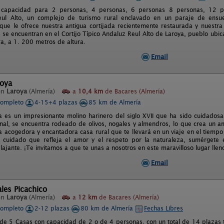
n capacidad para 2 personas, 4 personas, 6 personas 8 personas, 12 pe
Reul Alto, un complejo de turismo rural enclavado en un paraje de ens
 que le ofrece nuestra antigua cortijada recientemente restaurada y nuestra f
 se encuentran en el Cortijo Típico Andaluz Reul Alto de Laroya, pueblo ubicad
a, a 1. 200 metros de altura.
Email
roya
en
Laroya
(Almería)
a
10,4 km
de Bacares (Almería)
completo
4-15+4 plazas
85 km de Almería
a es un impresionante molino harinero del siglo XVII que ha sido cuidados
inal, se encuentra rodeado de olivos, nogales y almendros, lo que crea un am
 acogedora y encantadora casa rural que te llevará en un viaje en el tiempo 
 cuidado que refleja el amor y el respeto por la naturaleza, sumérgete 
elajante. ¡Te invitamos a que te unas a nosotros en este maravilloso lugar lle
Email
les Picachico
en
Laroya
(Almería)
a
12 km
de Bacares (Almería)
completo
2-12 plazas
80 km de Almería
Fechas Libres
e 5 Casas con capacidad de 2 o de 4 personas, con un total de 14 plazas t