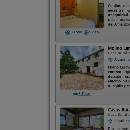
Cortijos co
necesites. 
tranquilidad
casas rurales
del Almanzor
8 Fotos
Video
Molino La
Casa Rural 
Alquiler 
Molino Laroy
encanto orig
descubrir una
entorno bien
tranquilo y r
8 Fotos
Casas Rura
Casa Rural 
Alquiler 
Disponemos d