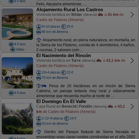
8 Fotos
Felix, Alpujarra almeriense, ...
Alojamiento Rural Los Castros
Vivienda turística en
Bédar
a
41 km
de
(Almería)
Castro de Filabres (Almería)
8+10 plazas
25 €
80 km de Almería
Alojamiento rural, en plena naturaleza, en montaña, en
8 Fotos
la Sierra de los Filabres, consta de 4 dormitorios, 4 baños,
Video
2 cocinas, 2 salones-com ...
El Nacimiento del Rincón
Vivienda turística en
Turre
a
43,1 km
de
(Almería)
Castro de Filabres (Almería)
10+4 plazas
23 €
75 km de Almería
Finca de 20 hectáreas en un rincón de Sierra
Cabrera, un paisaje todavía muy rural y clásicamente
8 Fotos
almeriense que recuerda mucho al norte de ...
El Domingo En El Valle
Casa Rural en
Benecid / Fondón
a
43,1
(Almería)
km
de Castro de Filabres (Almería)
2-12+8 plazas
19 €
63 km de Almería
Dentro del Parque Natural de Sierra Nevada se
encuentran unas casas rurales construidas en el año 2002
8 Fotos