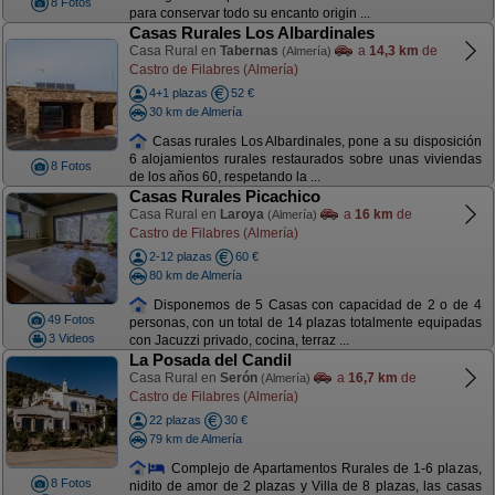
8 Fotos
para conservar todo su encanto origin ...
Casas Rurales Los Albardinales
Casa Rural en
Tabernas
a
14,3 km
de
(Almería)
Castro de Filabres (Almería)
4+1 plazas
52 €
30 km de Almería
Casas rurales Los Albardinales, pone a su disposición
6 alojamientos rurales restaurados sobre unas viviendas
8 Fotos
de los años 60, respetando la ...
Casas Rurales Picachico
Casa Rural en
Laroya
a
16 km
de
(Almería)
Castro de Filabres (Almería)
2-12 plazas
60 €
80 km de Almería
Disponemos de 5 Casas con capacidad de 2 o de 4
49 Fotos
personas, con un total de 14 plazas totalmente equipadas
3 Videos
con Jacuzzi privado, cocina, terraz ...
La Posada del Candil
Casa Rural en
Serón
a
16,7 km
de
(Almería)
Castro de Filabres (Almería)
22 plazas
30 €
79 km de Almería
Complejo de Apartamentos Rurales de 1-6 plazas,
8 Fotos
nidito de amor de 2 plazas y Villa de 8 plazas, las casas