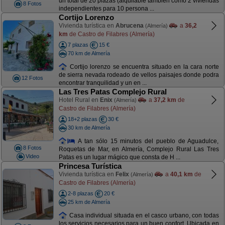
un total de 20 plazas (alquilable también como 2 viviendas
8 Fotos
independientes para 10 persona ...
Cortijo Lorenzo
Vivienda turística en
Abrucena
a
36,2
(Almería)
km
de Castro de Filabres (Almería)
7 plazas
15 €
70 km de Almería
Cortijo lorenzo se encuentra situado en la cara norte
de sierra nevada rodeado de vellos paisajes donde podra
12 Fotos
encontrar tranquilidad y un en ...
Las Tres Patas Complejo Rural
Hotel Rural en
Enix
a
37,2 km
de
(Almería)
Castro de Filabres (Almería)
18+2 plazas
30 €
30 km de Almería
A tan sólo 15 minutos del pueblo de Aguadulce,
8 Fotos
Roquetas de Mar, en Almería, Complejo Rural Las Tres
Video
Patas es un lugar mágico que consta de H ...
Princesa Turística
Vivienda turística en
Felix
a
40,1 km
de
(Almería)
Castro de Filabres (Almería)
2-8 plazas
20 €
25 km de Almería
Casa individual situada en el casco urbano, con todas
los servicios necesarios para un buen confort. Ubicada en