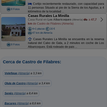
Cortijo recientemente restaurado, con capacidad para
11 personas Situado al pie de la Sierra de los Aguilas, a 4
8 Fotos
kilómetros de la localidad ...
Casas Rurales La Minilla
Casa Rural en
Los Albaricoques
a
47,7
(Almería)
km
de Castro de Filabres (Almería)
4+1 plazas
16 €
47 km de Almería
Casas Rurales La Minilla se encuentra en la reserva
natural del Cabo de Gata, a 2 minutos en coche de Los
8 Fotos
Albaricoques. Está rodeado de pais ...
Cerca de Castro de Filabres:
Velefique
(Almería)
a 3,3 km
Olula de Castro
(Almería)
a 3,4 km
Senés
(Almería)
a 8,4 km
Bacares
(Almería)
a 8,6 km