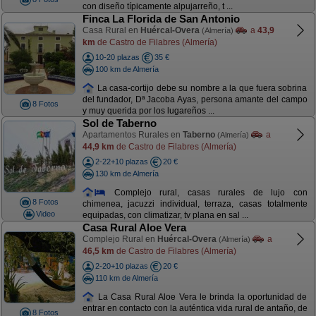
con diseño típicamente alpujarreño, t ...
Finca La Florida de San Antonio
Casa Rural en
Huércal-Overa
a
43,9
(Almería)
km
de Castro de Filabres (Almería)
10-20 plazas
35 €
100 km de Almería
La casa-cortijo debe su nombre a la que fuera sobrina
del fundador, Dª Jacoba Ayas, persona amante del campo
8 Fotos
y muy querida por los lugareños ...
Sol de Taberno
Apartamentos Rurales en
Taberno
a
(Almería)
44,9 km
de Castro de Filabres (Almería)
2-22+10 plazas
20 €
130 km de Almería
Complejo rural, casas rurales de lujo con
8 Fotos
chimenea, jacuzzi individual, terraza, casas totalmente
Video
equipadas, con climatizar, tv plana en sal ...
Casa Rural Aloe Vera
Complejo Rural en
Huércal-Overa
a
(Almería)
46,5 km
de Castro de Filabres (Almería)
2-20+10 plazas
20 €
110 km de Almería
La Casa Rural Aloe Vera le brinda la oportunidad de
entrar en contacto con la auténtica vida rural de antaño, de
8 Fotos