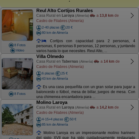
Reul Alto Cortijos Rurales
Casa Rural en
Laroya
a
13,8 km
de
(Almería)
Castro de Filabres (Almería)
2-40 plazas
20 €
80 km de Almería
Cortijos con capacidad para 2 personas, 4
8 Fotos
personas, 6 personas 8 personas, 12 personas, y juntando
Video
varios hasta lo que necesites. Reul Alto, ...
Villa Olmedo
Casa Rural en
Tabernas
a
14 km
de
(Almería)
Castro de Filabres (Almería)
6 plazas
25 €
43 km de Almería
Es una casa pequeñita con un gran solar para jugar a
baloncesto o fútbol, mesa de billar, juegos de mesa. Con
8 Fotos
una chimenea encantadora para ...
Molino Laroya
Casa Rural en
Laroya
a
14,2 km
de
(Almería)
Castro de Filabres (Almería)
4-15+4 plazas
50 €
85 km de Almería
Molino Laroya es un impresionante molino harinero
del siglo XVII que ha sido cuidadosamente restaurado