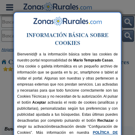
INFORMACIÓN BÁSICA SOBRE
COOKIES
Alojamientos
>
Andalucía
>
Almería
> Castro de Filabres
Bienvenid@ a la información básica sobre las cookies de
Casas Rurales cerca de Castro de Filabres
nuestro portal responsabilidad de
Mario Temprado Casas
.
Una cookie o galleta informática es un pequeño archivo de
información que se guarda en tu pc, smartphone o tablet al
visitar el portal. Algunas son nuestras y otras pertenecen a
empresas externas que nos prestan servicios. Las activadas
y necesarias para que todo funcione correctamente son las
Cookies Técnicas y no necesitan de tu autorización. Al pulsar
el botón
Aceptar
activarás el resto de cookies (analíticas y
publicitarias), personalizadas según tus preferencias y con
Cortijo Lorenzo
A
rs.
7 pers.
 €
15 €
publicidad ajustada a tus búsquedas. Estas últimas puedes
Abrucena (Almería)
desde
desactivarlas por completo pulsando el botón
Rechazar
o
elegir su activación/desactivación desde “Configuración de
Buscar
Cookies”. Más información en nuestra
POLÍTICA DE