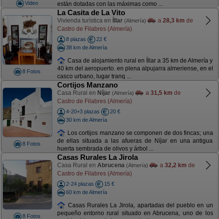
Video
están dotadas con las máximas como ...
La Casita de La Vito
Vivienda turística en
Íllar
a
28,3 km
de
(Almería)
Castro de Filabres (Almería)
8 plazas
22 €
38 km de Almería
Casa de alojamiento rural en Íllar a 35 km de Almería y
40 km del aeropuerto. en plena alpujarra almeriense, en el
8 Fotos
casco urbano, lugar tranq ...
Cortijos Manzano
Casa Rural en
Níjar
a
31,5 km
de
(Almería)
Castro de Filabres (Almería)
4-20+3 plazas
20 €
30 km de Almería
Los cortijos manzano se componen de dos fincas; una
de ellas situada a las afueras de Níjar en una antigua
8 Fotos
huerta sembrada de olivos y árbol ...
Casas Rurales La Jirola
Casa Rural en
Abrucena
a
32,2 km
de
(Almería)
Castro de Filabres (Almería)
2-24 plazas
15 €
60 km de Almería
Casas Rurales La Jirola, apartadas del pueblo en un
pequeño entorno rural situado en Abrucena, uno de los
8 Fotos