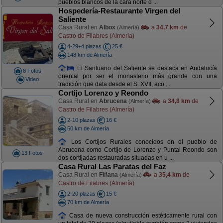
pueblos blancos de la cara norte d ...
Hospedería-Restaurante Virgen del
Saliente
Casa Rural en
Albox
a
34,7 km
de
(Almería)
Castro de Filabres (Almería)
4-29+4 plazas
25 €
148 km de Almería
El Santuario del Saliente se destaca en Andalucía
8 Fotos
oriental por ser el monasterio más grande con una
Video
tradición que data desde el S. XVII, aco ...
Cortijo Lorenzo y Reondo
Casa Rural en
Abrucena
a
34,8 km
de
(Almería)
Castro de Filabres (Almería)
2-10 plazas
16 €
50 km de Almería
Los Cortijos Rurales conocidos en el pueblo de
Abrucena como Cortijo de Lorenzo y Puntal Reondo son
13 Fotos
dos cortijadas restauradas situadas en u ...
Casa Rural Las Paratas del Faz
Casa Rural en
Fiñana
a
35,4 km
de
(Almería)
Castro de Filabres (Almería)
2-20 plazas
15 €
70 km de Almería
Casa de nueva construcción estéticamente rural con