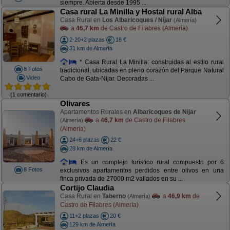
siempre. Abierta desde 1995 ...
Casa rural La Minilla y Hostal rural Alba
Casa Rural en
Los Albaricoques / Níjar
(Almería)
a
46,7 km
de Castro de Filabres (Almería)
2-20+2 plazas
18 €
31 km de Almería
* Casa Rural La Minilla: construidas al estilo rural
8 Fotos
tradicional, ubicadas en pleno corazón del Parque Natural
Video
Cabo de Gata-Nijar. Decoradas ...
(1 comentario)
Olivares
Apartamentos Rurales en
Albaricoques de Nijar
a
46,7 km
de Castro de Filabres
(Almería)
(Almería)
24+6 plazas
22 €
28 km de Almería
Es un complejo turístico rural compuesto por 6
8 Fotos
exclusivos apartamentos perdidos entre olivos en una
finca privada de 27000 m2 vallados en su ...
Cortijo Claudia
Casa Rural en
Taberno
a
46,9 km
de
(Almería)
Castro de Filabres (Almería)
11+2 plazas
20 €
129 km de Almería