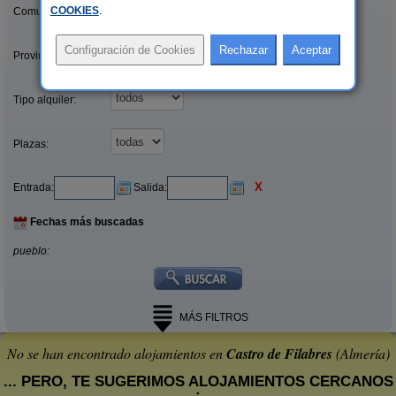
COOKIES
.
Comunidades:
Provincias/Islas:
Tipo alquiler:
Plazas:
X
Entrada:
Salida:
Fechas más buscadas
pueblo:
MÁS FILTROS
No se han encontrado alojamientos en
Castro de Filabres
(Almería)
... PERO, TE SUGERIMOS ALOJAMIENTOS CERCANOS
: