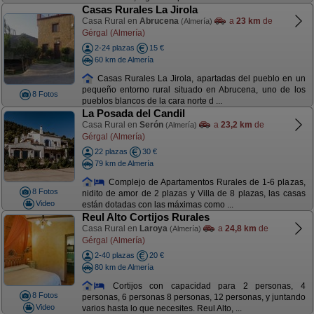
Casas Rurales La Jirola
Casa Rural en
Abrucena
a
23 km
de
(Almería)
Gérgal (Almería)
2-24 plazas
15 €
60 km de Almería
Casas Rurales La Jirola, apartadas del pueblo en un
pequeño entorno rural situado en Abrucena, uno de los
8 Fotos
pueblos blancos de la cara norte d ...
La Posada del Candil
Casa Rural en
Serón
a
23,2 km
de
(Almería)
Gérgal (Almería)
22 plazas
30 €
79 km de Almería
Complejo de Apartamentos Rurales de 1-6 plazas,
8 Fotos
nidito de amor de 2 plazas y Villa de 8 plazas, las casas
Video
están dotadas con las máximas como ...
Reul Alto Cortijos Rurales
Casa Rural en
Laroya
a
24,8 km
de
(Almería)
Gérgal (Almería)
2-40 plazas
20 €
80 km de Almería
Cortijos con capacidad para 2 personas, 4
8 Fotos
personas, 6 personas 8 personas, 12 personas, y juntando
Video
varios hasta lo que necesites. Reul Alto, ...