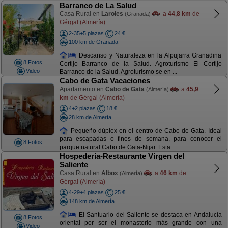
Barranco de La Salud
Casa Rural en
Laroles
a
44,8 km
de
(Granada)
Gérgal (Almería)
2-35+5 plazas
24 €
100 km de Granada
Descanso y Naturaleza en la Alpujarra Granadina
8 Fotos
Cortijo Barranco de la Salud. Agroturismo El Cortijo
Video
Barranco de la Salud. Agroturismo se en ...
Cabo de Gata Vacaciones
Apartamento en
Cabo de Gata
a
45,9
(Almería)
km
de Gérgal (Almería)
4+2 plazas
18 €
28 km de Almería
Pequeño dúplex en el centro de Cabo de Gata. Ideal
para escapadas o fines de semana, para conocer el
8 Fotos
parque natural Cabo de Gata-Nijar. Esta ...
Hospedería-Restaurante Virgen del
Saliente
Casa Rural en
Albox
a
46 km
de
(Almería)
Gérgal (Almería)
4-29+4 plazas
25 €
148 km de Almería
El Santuario del Saliente se destaca en Andalucía
8 Fotos
oriental por ser el monasterio más grande con una
Video