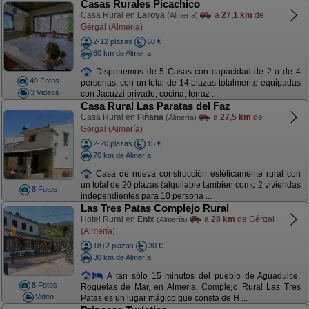
Casas Rurales Picachico
Casa Rural en
Laroya
a
27,1 km
de
(Almería)
Gérgal (Almería)
2-12 plazas
60 €
80 km de Almería
Disponemos de 5 Casas con capacidad de 2 o de 4
49 Fotos
personas, con un total de 14 plazas totalmente equipadas
3 Videos
con Jacuzzi privado, cocina, terraz ...
Casa Rural Las Paratas del Faz
Casa Rural en
Fiñana
a
27,5 km
de
(Almería)
Gérgal (Almería)
2-20 plazas
15 €
70 km de Almería
Casa de nueva construcción estéticamente rural con
un total de 20 plazas (alquilable también como 2 viviendas
8 Fotos
independientes para 10 persona ...
Las Tres Patas Complejo Rural
Hotel Rural en
Enix
a
28 km
de Gérgal
(Almería)
(Almería)
18+2 plazas
30 €
30 km de Almería
A tan sólo 15 minutos del pueblo de Aguadulce,
8 Fotos
Roquetas de Mar, en Almería, Complejo Rural Las Tres
Video
Patas es un lugar mágico que consta de H ...