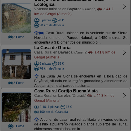
Ecológica.
Vivienda turística en
Bayárcal
a
41,2
(Almería)
km
de Gérgal (Almería)
8 plazas
20 €
90 km de Almería
Casa Rural ubicada en la vertiente sur de Sierra
8 Fotos
Nevada, en pleno Parque Natural, a 1450 metros. Se
encuentra a 3 kilomentros del municipio ...
La Casa de Gloria
Casa Rural en
Bayarcal
a
41,8 km
de
(Almería)
Gérgal (Almería)
6 plazas
25 €
76 km de Almería
La Casa De Gloria se encuentra en la localidad de
Bayárcal, situada en la región granadina y almeriense de
8 Fotos
Alpujarra, junto al parque nacion ...
Casa Rural Cortijo Buena Vista
Casa Rural en
Laroles
a
44,7 km
de
(Granada)
Gérgal (Almería)
2-10+1 plazas
17 €
100 km de Granada
Alquiler de casa rural rehabilitada en varios edificios
de estilo alpujarreño (tejados planos cubiertos de launa,
8 Fotos
chimeneas rematadas con la ...