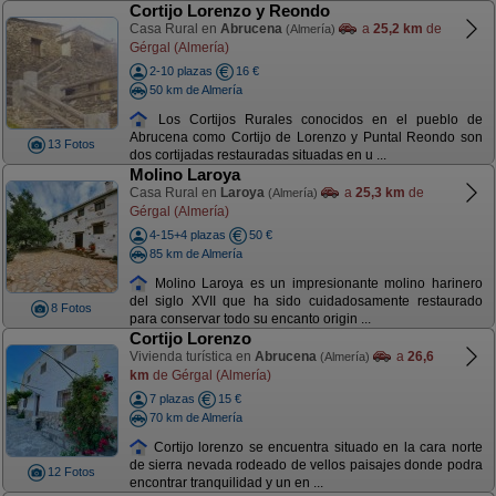
Cortijo Lorenzo y Reondo
Casa Rural en
Abrucena
a
25,2 km
de
(Almería)
Gérgal (Almería)
2-10 plazas
16 €
50 km de Almería
Los Cortijos Rurales conocidos en el pueblo de
Abrucena como Cortijo de Lorenzo y Puntal Reondo son
13 Fotos
dos cortijadas restauradas situadas en u ...
Molino Laroya
Casa Rural en
Laroya
a
25,3 km
de
(Almería)
Gérgal (Almería)
4-15+4 plazas
50 €
85 km de Almería
Molino Laroya es un impresionante molino harinero
del siglo XVII que ha sido cuidadosamente restaurado
8 Fotos
para conservar todo su encanto origin ...
Cortijo Lorenzo
Vivienda turística en
Abrucena
a
26,6
(Almería)
km
de Gérgal (Almería)
7 plazas
15 €
70 km de Almería
Cortijo lorenzo se encuentra situado en la cara norte
de sierra nevada rodeado de vellos paisajes donde podra
12 Fotos
encontrar tranquilidad y un en ...