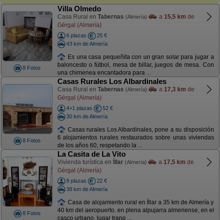
Villa Olmedo
Casa Rural en
Tabernas
a
15,5 km
de
(Almería)
Gérgal (Almería)
6 plazas
25 €
43 km de Almería
Es una casa pequeñita con un gran solar para jugar a
baloncesto o fútbol, mesa de billar, juegos de mesa. Con
8 Fotos
una chimenea encantadora para ...
Casas Rurales Los Albardinales
Casa Rural en
Tabernas
a
17,3 km
de
(Almería)
Gérgal (Almería)
4+1 plazas
52 €
30 km de Almería
Casas rurales Los Albardinales, pone a su disposición
6 alojamientos rurales restaurados sobre unas viviendas
8 Fotos
de los años 60, respetando la ...
La Casita de La Vito
Vivienda turística en
Íllar
a
17,5 km
de
(Almería)
Gérgal (Almería)
8 plazas
22 €
38 km de Almería
Casa de alojamiento rural en Íllar a 35 km de Almería y
40 km del aeropuerto. en plena alpujarra almeriense, en el
8 Fotos
casco urbano, lugar tranq ...