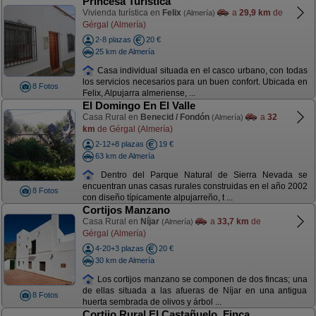
Princesa Turística
Vivienda turística en
Felix
a
29,9 km
de
(Almería)
Gérgal (Almería)
2-8 plazas
20 €
25 km de Almería
Casa individual situada en el casco urbano, con todas
los servicios necesarios para un buen confort. Ubicada en
8 Fotos
Felix, Alpujarra almeriense, ...
El Domingo En El Valle
Casa Rural en
Benecid / Fondón
a
32
(Almería)
km
de Gérgal (Almería)
2-12+8 plazas
19 €
63 km de Almería
Dentro del Parque Natural de Sierra Nevada se
encuentran unas casas rurales construidas en el año 2002
8 Fotos
con diseño típicamente alpujarreño, t ...
Cortijos Manzano
Casa Rural en
Níjar
a
33,7 km
de
(Almería)
Gérgal (Almería)
4-20+3 plazas
20 €
30 km de Almería
Los cortijos manzano se componen de dos fincas; una
de ellas situada a las afueras de Níjar en una antigua
8 Fotos
huerta sembrada de olivos y árbol ...
Cortijo Rural El Castañuelo. Finca