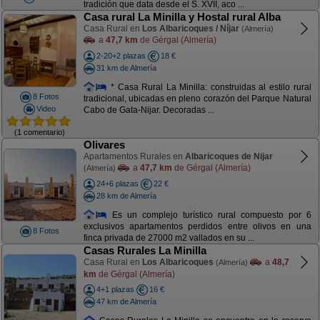
tradición que data desde el S. XVII, aco ...
Casa rural La Minilla y Hostal rural Alba
Casa Rural en
Los Albaricoques / Níjar
(Almería)
a
47,7 km
de Gérgal (Almería)
2-20+2 plazas
18 €
31 km de Almería
* Casa Rural La Minilla: construidas al estilo rural
8 Fotos
tradicional, ubicadas en pleno corazón del Parque Natural
Video
Cabo de Gata-Nijar. Decoradas ...
(1 comentario)
Olivares
Apartamentos Rurales en
Albaricoques de Nijar
a
47,7 km
de Gérgal (Almería)
(Almería)
24+6 plazas
22 €
28 km de Almería
Es un complejo turístico rural compuesto por 6
exclusivos apartamentos perdidos entre olivos en una
8 Fotos
finca privada de 27000 m2 vallados en su ...
Casas Rurales La Minilla
Casa Rural en
Los Albaricoques
a
48,7
(Almería)
km
de Gérgal (Almería)
4+1 plazas
16 €
47 km de Almería