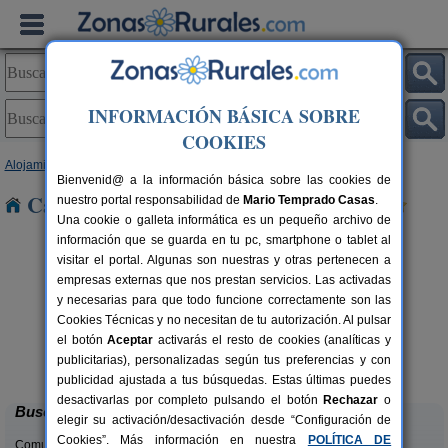
INFORMACIÓN BÁSICA SOBRE
COOKIES
Alojamientos
>
Andalucía
>
Almería
> Gérgal
Bienvenid@ a la información básica sobre las cookies de
Casas Rurales cerca de Gérgal
nuestro portal responsabilidad de
Mario Temprado Casas
.
Una cookie o galleta informática es un pequeño archivo de
información que se guarda en tu pc, smartphone o tablet al
visitar el portal. Algunas son nuestras y otras pertenecen a
empresas externas que nos prestan servicios. Las activadas
y necesarias para que todo funcione correctamente son las
Cookies Técnicas y no necesitan de tu autorización. Al pulsar
el botón
Aceptar
activarás el resto de cookies (analíticas y
La Noria de Los Escullos
rs.
14 pers.
publicitarias), personalizadas según tus preferencias y con
 €
16 €
San José (Almería)
desde
publicidad ajustada a tus búsquedas. Estas últimas puedes
desactivarlas por completo pulsando el botón
Rechazar
o
Buscar
elegir su activación/desactivación desde “Configuración de
Cookies”. Más información en nuestra
POLÍTICA DE
Comunidades: