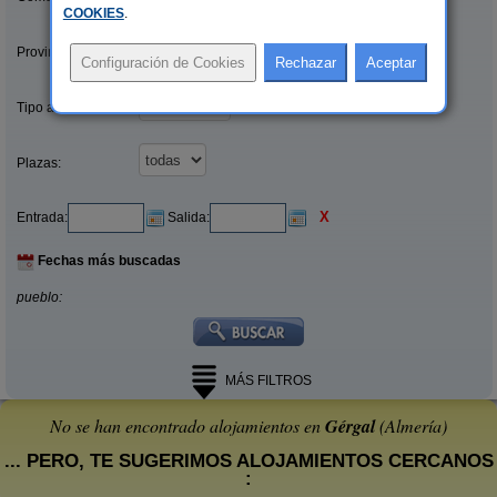
COOKIES
.
Provincias/Islas:
Tipo alquiler:
Plazas:
X
Entrada:
Salida:
Fechas más buscadas
pueblo:
MÁS FILTROS
No se han encontrado alojamientos en
Gérgal
(Almería)
... PERO, TE SUGERIMOS ALOJAMIENTOS CERCANOS
: