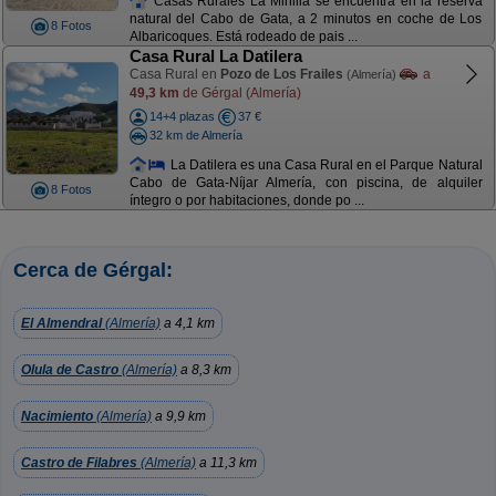
Casas Rurales La Minilla se encuentra en la reserva
natural del Cabo de Gata, a 2 minutos en coche de Los
8 Fotos
Albaricoques. Está rodeado de pais ...
Casa Rural La Datilera
Casa Rural en
Pozo de Los Frailes
a
(Almería)
49,3 km
de Gérgal (Almería)
14+4 plazas
37 €
32 km de Almería
La Datilera es una Casa Rural en el Parque Natural
Cabo de Gata-Níjar Almería, con piscina, de alquiler
8 Fotos
íntegro o por habitaciones, donde po ...
Cerca de Gérgal:
El Almendral
(Almería)
a 4,1 km
Olula de Castro
(Almería)
a 8,3 km
Nacimiento
(Almería)
a 9,9 km
Castro de Filabres
(Almería)
a 11,3 km