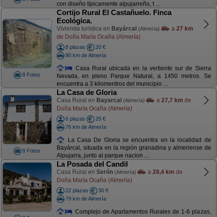
con diseño típicamente alpujarreño, t ...
Cortijo Rural El Castañuelo. Finca
Ecológica.
Vivienda turística en
Bayárcal
a
27 km
(Almería)
de Doña María Ocaña (Almería)
8 plazas
20 €
90 km de Almería
Casa Rural ubicada en la vertiente sur de Sierra
8 Fotos
Nevada, en pleno Parque Natural, a 1450 metros. Se
encuentra a 3 kilomentros del municipio ...
La Casa de Gloria
Casa Rural en
Bayarcal
a
27,7 km
de
(Almería)
Doña María Ocaña (Almería)
6 plazas
25 €
76 km de Almería
La Casa De Gloria se encuentra en la localidad de
Bayárcal, situada en la región granadina y almeriense de
8 Fotos
Alpujarra, junto al parque nacion ...
La Posada del Candil
Casa Rural en
Serón
a
28,4 km
de
(Almería)
Doña María Ocaña (Almería)
22 plazas
30 €
79 km de Almería
Complejo de Apartamentos Rurales de 1-6 plazas,