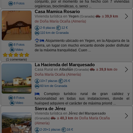
conjunto, por el momento se ha hecho con 7 viviendas
8 Fotos
orgánicas, bioclimáticas, o, senci ...
Casa Mamica Rosario
Vivienda turística en
Yegen
a
39,9 km
(Granada)
de Doña María Ocaña (Almería)
2-8 plazas
12 €
110 km de Granada
Alojamiento ubicado en Yegen, en la Alpujarra de la
8 Fotos
Sierra, un lugar con mucho encanto donde poder disfrutar
Video
de la máxima tranquilidad. Cuen ...
(1 comentario)
La Hacienda del Marquesado
Casa Rural en
Albuñán
a
39,9 km
de
(Granada)
Doña María Ocaña (Almería)
10+7 plazas
25 €
60 km de Granada
Complejo turístico rural de gran calidez y
8 Fotos
funcionalidad en todas sus instalaciones, donde el
Video
huésped adquiere el carácter de máxima priorid ...
Sierra de Jérez
Vivienda turística en
Jérez del Marquesado
a
40,3 km
de Doña María Ocaña
(Granada)
(Almería)
2-20+1 plazas
16 €