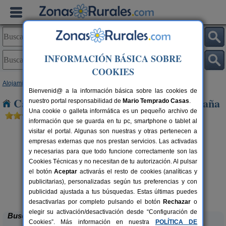
INFORMACIÓN BÁSICA SOBRE
COOKIES
Alojamientos
>
Andalucía
>
Almería
> Doña María Ocaña
Bienvenid@ a la información básica sobre las cookies de
Casas Rurales cerca de Doña María Ocaña
nuestro portal responsabilidad de
Mario Temprado Casas
.
Una cookie o galleta informática es un pequeño archivo de
información que se guarda en tu pc, smartphone o tablet al
visitar el portal. Algunas son nuestras y otras pertenecen a
empresas externas que nos prestan servicios. Las activadas
y necesarias para que todo funcione correctamente son las
Cookies Técnicas y no necesitan de tu autorización. Al pulsar
el botón
Aceptar
activarás el resto de cookies (analíticas y
publicitarias), personalizadas según tus preferencias y con
Cortijo Lorenzo y Reondo
rs.
2-10 pers.
 €
16 €
publicidad ajustada a tus búsquedas. Estas últimas puedes
Abrucena (Almería)
desde
desactivarlas por completo pulsando el botón
Rechazar
o
elegir su activación/desactivación desde “Configuración de
Buscar
Cookies”. Más información en nuestra
POLÍTICA DE