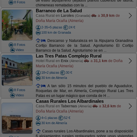
de estilo alpujarreño (tejados planos cubiertos de launa,
8 Fotos
chimeneas rematadas con la ...
Barranco de La Salud
Casa Rural en
Laroles
a
30,9 km
de
(Granada)
Doña María Ocaña (Almería)
2-35+5 plazas
24 €
100 km de Granada
Descanso y Naturaleza en la Alpujarra Granadina
8 Fotos
Cortijo Barranco de la Salud. Agroturismo El Cortijo
Video
Barranco de la Salud. Agroturismo se en ...
Las Tres Patas Complejo Rural
Hotel Rural en
Enix
a
31,1 km
de Doña
(Almería)
María Ocaña (Almería)
18+2 plazas
30 €
30 km de Almería
A tan sólo 15 minutos del pueblo de Aguadulce,
8 Fotos
Roquetas de Mar, en Almería, Complejo Rural Las Tres
Video
Patas es un lugar mágico que consta de H ...
Casas Rurales Los Albardinales
Casa Rural en
Tabernas
a
32,6 km
de
(Almería)
Doña María Ocaña (Almería)
4+1 plazas
52 €
30 km de Almería
Casas rurales Los Albardinales, pone a su disposición
6 alojamientos rurales restaurados sobre unas viviendas