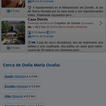
65 km de Granada
4 Apartamentos en el Marquesado del Zenete, al pie
8 Fotos
de Sierra Nevada por su cara norte y con impresionantes
vistas. Totalmente equipados de e ...
Casa Detrés
Vivienda turística en
Cogollos de Guadix
(Granada)
a
40,7 km
de Doña María Ocaña (Almería)
6-12 plazas
20 €
60 km de Granada
Casa de cinco dormitorios, dos de matrimonio dos
dobles y uno cuadruple, dos baños un aseo gran salón-
8 Fotos
cocina de 45 metros con chimenea pisci ...
Cerca de Doña María Ocaña:
Ocaña
(Almería)
a 1,4 km
Escullar
(Almería)
a 5,3 km
Abla
(Almería)
a 6,1 km