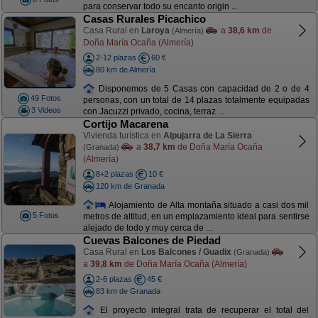
para conservar todo su encanto origin ...
Casas Rurales Picachico
Casa Rural en
Laroya
a
38,6 km
de
(Almería)
Doña María Ocaña (Almería)
2-12 plazas
60 €
80 km de Almería
Disponemos de 5 Casas con capacidad de 2 o de 4
49 Fotos
personas, con un total de 14 plazas totalmente equipadas
3 Videos
con Jacuzzi privado, cocina, terraz ...
Cortijo Macarena
Vivienda turística en
Alpujarra de La Sierra
a
38,7 km
de Doña María Ocaña
(Granada)
(Almería)
8+2 plazas
10 €
120 km de Granada
Alojamiento de Alta montaña situado a casi dos mil
5 Fotos
metros de altitud, en un emplazamiento ideal para sentirse
alejado de todo y muy cerca de ...
Cuevas Balcones de Piedad
Casa Rural en
Los Balcones / Guadix
(Granada)
a
39,8 km
de Doña María Ocaña (Almería)
2-6 plazas
45 €
83 km de Granada
El proyecto integral trata de recuperar el total del