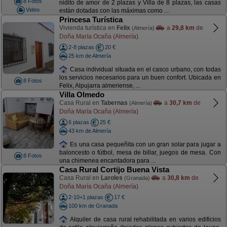
8 Fotos
nidito de amor de 2 plazas y Villa de 8 plazas, las casas
Video
están dotadas con las máximas como ...
Princesa Turística
Vivienda turística en
Felix
a
29,8 km
de
(Almería)
Doña María Ocaña (Almería)
2-8 plazas
20 €
25 km de Almería
Casa individual situada en el casco urbano, con todas
los servicios necesarios para un buen confort. Ubicada en
8 Fotos
Felix, Alpujarra almeriense, ...
Villa Olmedo
Casa Rural en
Tabernas
a
30,7 km
de
(Almería)
Doña María Ocaña (Almería)
6 plazas
25 €
43 km de Almería
Es una casa pequeñita con un gran solar para jugar a
baloncesto o fútbol, mesa de billar, juegos de mesa. Con
8 Fotos
una chimenea encantadora para ...
Casa Rural Cortijo Buena Vista
Casa Rural en
Laroles
a
30,8 km
de
(Granada)
Doña María Ocaña (Almería)
2-10+1 plazas
17 €
100 km de Granada
Alquiler de casa rural rehabilitada en varios edificios