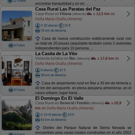
12 Fotos
encontrar tranquilidad y un en ...
Casa Rural Las Paratas del Faz
Casa Rural en
Fiñana
a
12,5 km
de
(Almería)
Doña María Ocaña (Almería)
2-20 plazas
15 €
70 km de Almería
Casa de nueva construcción estéticamente rural con
un total de 20 plazas (alquilable también como 2 viviendas
8 Fotos
independientes para 10 persona ...
La Casita de La Vito
Vivienda turística en
Íllar
a
17,8 km
de
(Almería)
Doña María Ocaña (Almería)
8 plazas
22 €
38 km de Almería
Casa de alojamiento rural en Íllar a 35 km de Almería y
40 km del aeropuerto. en plena alpujarra almeriense, en el
8 Fotos
casco urbano, lugar tranq ...
El Domingo En El Valle
Casa Rural en
Benecid / Fondón
a
20,9
(Almería)
km
de Doña María Ocaña (Almería)
2-12+8 plazas
19 €
63 km de Almería
Dentro del Parque Natural de Sierra Nevada se
encuentran unas casas rurales construidas en el año 2002
8 Fotos