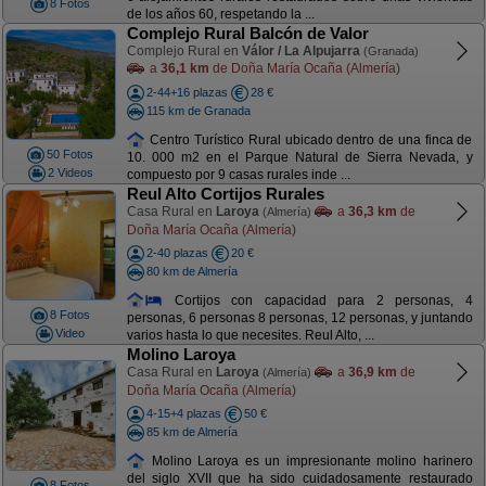
8 Fotos
de los años 60, respetando la ...
Complejo Rural Balcón de Valor
Complejo Rural en
Válor / La Alpujarra
(Granada)
a
36,1 km
de Doña María Ocaña (Almería)
2-44+16 plazas
28 €
115 km de Granada
Centro Turístico Rural ubicado dentro de una finca de
50 Fotos
10. 000 m2 en el Parque Natural de Sierra Nevada, y
2 Videos
compuesto por 9 casas rurales inde ...
Reul Alto Cortijos Rurales
Casa Rural en
Laroya
a
36,3 km
de
(Almería)
Doña María Ocaña (Almería)
2-40 plazas
20 €
80 km de Almería
Cortijos con capacidad para 2 personas, 4
8 Fotos
personas, 6 personas 8 personas, 12 personas, y juntando
Video
varios hasta lo que necesites. Reul Alto, ...
Molino Laroya
Casa Rural en
Laroya
a
36,9 km
de
(Almería)
Doña María Ocaña (Almería)
4-15+4 plazas
50 €
85 km de Almería
Molino Laroya es un impresionante molino harinero
del siglo XVII que ha sido cuidadosamente restaurado
8 Fotos