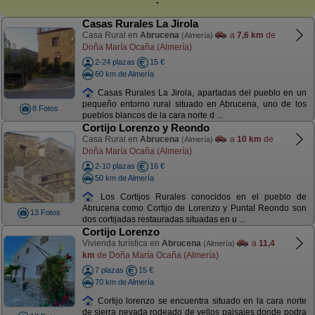
Casas Rurales La Jirola
Casa Rural en
Abrucena
a
7,6 km
de
(Almería)
Doña María Ocaña (Almería)
2-24 plazas
15 €
60 km de Almería
Casas Rurales La Jirola, apartadas del pueblo en un
pequeño entorno rural situado en Abrucena, uno de los
8 Fotos
pueblos blancos de la cara norte d ...
Cortijo Lorenzo y Reondo
Casa Rural en
Abrucena
a
10 km
de
(Almería)
Doña María Ocaña (Almería)
2-10 plazas
16 €
50 km de Almería
Los Cortijos Rurales conocidos en el pueblo de
Abrucena como Cortijo de Lorenzo y Puntal Reondo son
13 Fotos
dos cortijadas restauradas situadas en u ...
Cortijo Lorenzo
Vivienda turística en
Abrucena
a
11,4
(Almería)
km
de Doña María Ocaña (Almería)
7 plazas
15 €
70 km de Almería
Cortijo lorenzo se encuentra situado en la cara norte
de sierra nevada rodeado de vellos paisajes donde podra