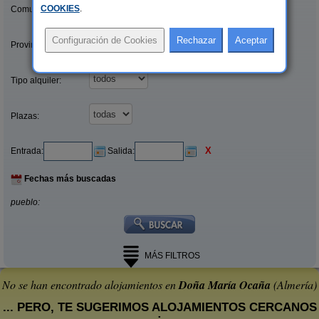
COOKIES
.
Comunidades:
Provincias/Islas:
Tipo alquiler:
Plazas:
X
Entrada:
Salida:
Fechas más buscadas
pueblo:
MÁS FILTROS
No se han encontrado alojamientos en
Doña María Ocaña
(Almería)
... PERO, TE SUGERIMOS ALOJAMIENTOS CERCANOS
: