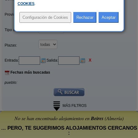
COOKIES
.
Provincias/Islas:
Tipo alquiler:
Plazas:
X
Entrada:
Salida:
Fechas más buscadas
pueblo:
MÁS FILTROS
No se han encontrado alojamientos en
Beires
(Almería)
... PERO, TE SUGERIMOS ALOJAMIENTOS CERCANOS
: