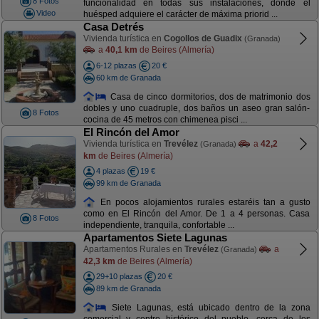
8 Fotos
funcionalidad en todas sus instalaciones, donde el
Video
huésped adquiere el carácter de máxima priorid ...
Casa Detrés
Vivienda turística en
Cogollos de Guadix
(Granada)
a
40,1 km
de Beires (Almería)
6-12 plazas
20 €
60 km de Granada
Casa de cinco dormitorios, dos de matrimonio dos
dobles y uno cuadruple, dos baños un aseo gran salón-
8 Fotos
cocina de 45 metros con chimenea pisci ...
El Rincón del Amor
Vivienda turística en
Trevélez
a
42,2
(Granada)
km
de Beires (Almería)
4 plazas
19 €
99 km de Granada
En pocos alojamientos rurales estaréis tan a gusto
como en El Rincón del Amor. De 1 a 4 personas. Casa
8 Fotos
independiente, tranquila, confortable ...
Apartamentos Siete Lagunas
Apartamentos Rurales en
Trevélez
a
(Granada)
42,3 km
de Beires (Almería)
29+10 plazas
20 €
89 km de Granada
Siete Lagunas, está ubicado dentro de la zona