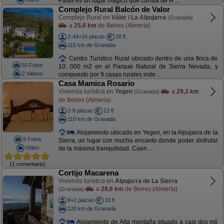
Patas es un lugar mágico que consta de H ...
Complejo Rural Balcón de Valor
Complejo Rural en
Válor / La Alpujarra
(Granada)
a
25,8 km
de Beires (Almería)
2-44+16 plazas
28 €
115 km de Granada
Centro Turístico Rural ubicado dentro de una finca de
50 Fotos
10. 000 m2 en el Parque Natural de Sierra Nevada, y
2 Videos
compuesto por 9 casas rurales inde ...
Casa Mamica Rosario
Vivienda turística en
Yegen
a
29,3 km
(Granada)
de Beires (Almería)
2-8 plazas
12 €
110 km de Granada
Alojamiento ubicado en Yegen, en la Alpujarra de la
8 Fotos
Sierra, un lugar con mucho encanto donde poder disfrutar
Video
de la máxima tranquilidad. Cuen ...
(1 comentario)
Cortijo Macarena
Vivienda turística en
Alpujarra de La Sierra
a
29,6 km
de Beires (Almería)
(Granada)
8+2 plazas
10 €
120 km de Granada
Alojamiento de Alta montaña situado a casi dos mil