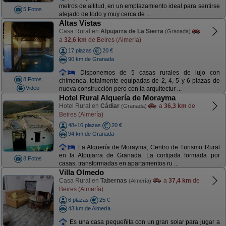
metros de altitud, en un emplazamiento ideal para sentirse
5 Fotos
alejado de todo y muy cerca de ...
Altas Vistas
Casa Rural en
Alpujarra de La Sierra
(Granada)
a
32,6 km
de Beires (Almería)
17 plazas
20 €
90 km de Granada
Disponemos de 5 casas rurales de lujo con
8 Fotos
chimenea, totalmente equipadas de 2, 4, 5 y 6 plazas de
Video
nueva construcción pero con la arquitectur ...
Hotel Rural Alquería de Morayma
Hotel Rural en
Cádiar
a
36,3 km
de
(Granada)
Beires (Almería)
48+10 plazas
20 €
94 km de Granada
La Alquería de Morayma, Centro de Turismo Rural
en la Alpujarra de Granada. La cortijada formada por
8 Fotos
casas, transformadas en apartamentos ru ...
Villa Olmedo
Casa Rural en
Tabernas
a
37,4 km
de
(Almería)
Beires (Almería)
6 plazas
25 €
43 km de Almería
Es una casa pequeñita con un gran solar para jugar a