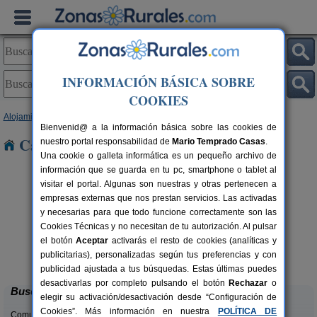
INFORMACIÓN BÁSICA SOBRE
COOKIES
Alojamientos
>
Andalucía
>
Almería
> Beires
Bienvenid@ a la información básica sobre las cookies de
Casas Rurales cerca de Beires
nuestro portal responsabilidad de
Mario Temprado Casas
.
Una cookie o galleta informática es un pequeño archivo de
información que se guarda en tu pc, smartphone o tablet al
visitar el portal. Algunas son nuestras y otras pertenecen a
empresas externas que nos prestan servicios. Las activadas
y necesarias para que todo funcione correctamente son las
Cookies Técnicas y no necesitan de tu autorización. Al pulsar
el botón
Aceptar
activarás el resto de cookies (analíticas y
La Noria de Los Escullos
A
rs.
14 pers.
publicitarias), personalizadas según tus preferencias y con
 €
16 €
San José (Almería)
desde
publicidad ajustada a tus búsquedas. Estas últimas puedes
desactivarlas por completo pulsando el botón
Rechazar
o
Buscar
elegir su activación/desactivación desde “Configuración de
Cookies”. Más información en nuestra
POLÍTICA DE
Comunidades: