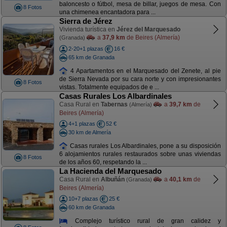
baloncesto o fútbol, mesa de billar, juegos de mesa. Con
8 Fotos
una chimenea encantadora para ...
Sierra de Jérez
Vivienda turística en
Jérez del Marquesado
a
37,9 km
de Beires (Almería)
(Granada)
2-20+1 plazas
16 €
65 km de Granada
4 Apartamentos en el Marquesado del Zenete, al pie
de Sierra Nevada por su cara norte y con impresionantes
8 Fotos
vistas. Totalmente equipados de e ...
Casas Rurales Los Albardinales
Casa Rural en
Tabernas
a
39,7 km
de
(Almería)
Beires (Almería)
4+1 plazas
52 €
30 km de Almería
Casas rurales Los Albardinales, pone a su disposición
6 alojamientos rurales restaurados sobre unas viviendas
8 Fotos
de los años 60, respetando la ...
La Hacienda del Marquesado
Casa Rural en
Albuñán
a
40,1 km
de
(Granada)
Beires (Almería)
10+7 plazas
25 €
60 km de Granada
Complejo turístico rural de gran calidez y