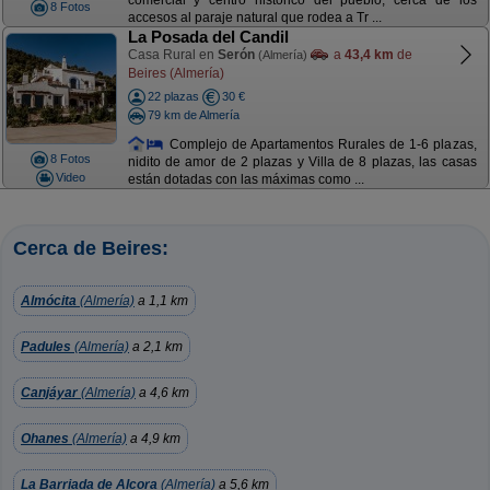
comercial y centro histórico del pueblo, cerca de los
8 Fotos
accesos al paraje natural que rodea a Tr ...
La Posada del Candil
Casa Rural en
Serón
a
43,4 km
de
(Almería)
Beires (Almería)
22 plazas
30 €
79 km de Almería
Complejo de Apartamentos Rurales de 1-6 plazas,
8 Fotos
nidito de amor de 2 plazas y Villa de 8 plazas, las casas
Video
están dotadas con las máximas como ...
Cerca de Beires:
Almócita
(Almería)
a 1,1 km
Padules
(Almería)
a 2,1 km
Canjáyar
(Almería)
a 4,6 km
Ohanes
(Almería)
a 4,9 km
La Barriada de Alcora
(Almería)
a 5,6 km