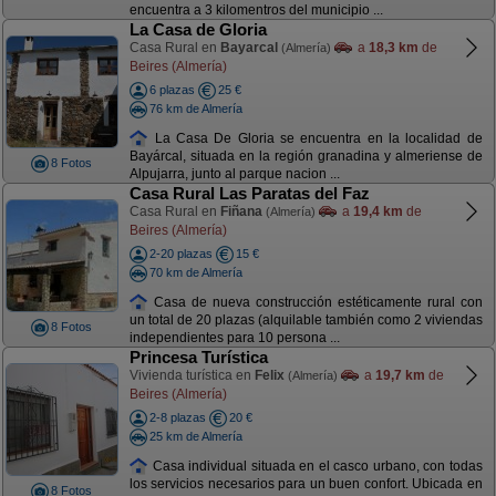
encuentra a 3 kilomentros del municipio ...
La Casa de Gloria
Casa Rural en
Bayarcal
a
18,3 km
de
(Almería)
Beires (Almería)
6 plazas
25 €
76 km de Almería
La Casa De Gloria se encuentra en la localidad de
Bayárcal, situada en la región granadina y almeriense de
8 Fotos
Alpujarra, junto al parque nacion ...
Casa Rural Las Paratas del Faz
Casa Rural en
Fiñana
a
19,4 km
de
(Almería)
Beires (Almería)
2-20 plazas
15 €
70 km de Almería
Casa de nueva construcción estéticamente rural con
un total de 20 plazas (alquilable también como 2 viviendas
8 Fotos
independientes para 10 persona ...
Princesa Turística
Vivienda turística en
Felix
a
19,7 km
de
(Almería)
Beires (Almería)
2-8 plazas
20 €
25 km de Almería
Casa individual situada en el casco urbano, con todas
los servicios necesarios para un buen confort. Ubicada en
8 Fotos