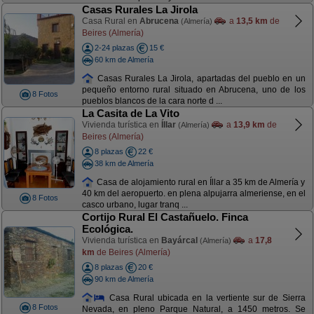
Casas Rurales La Jirola
Casa Rural en
Abrucena
a
13,5 km
de
(Almería)
Beires (Almería)
2-24 plazas
15 €
60 km de Almería
Casas Rurales La Jirola, apartadas del pueblo en un
pequeño entorno rural situado en Abrucena, uno de los
8 Fotos
pueblos blancos de la cara norte d ...
La Casita de La Vito
Vivienda turística en
Íllar
a
13,9 km
de
(Almería)
Beires (Almería)
8 plazas
22 €
38 km de Almería
Casa de alojamiento rural en Íllar a 35 km de Almería y
40 km del aeropuerto. en plena alpujarra almeriense, en el
8 Fotos
casco urbano, lugar tranq ...
Cortijo Rural El Castañuelo. Finca
Ecológica.
Vivienda turística en
Bayárcal
a
17,8
(Almería)
km
de Beires (Almería)
8 plazas
20 €
90 km de Almería
Casa Rural ubicada en la vertiente sur de Sierra
8 Fotos
Nevada, en pleno Parque Natural, a 1450 metros. Se