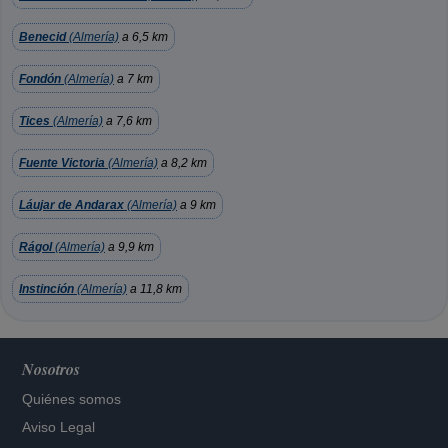
Benecid
(Almería)
a 6,5 km
Fondón
(Almería)
a 7 km
Tices
(Almería)
a 7,6 km
Fuente Victoria
(Almería)
a 8,2 km
Láujar de Andarax
(Almería)
a 9 km
Rágol
(Almería)
a 9,9 km
Instinción
(Almería)
a 11,8 km
Nosotros
Quiénes somos
Aviso Legal