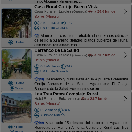
Felix, Alpujarra almeriense, ...
Casa Rural Cortijo Buena Vista
Casa Rural en
Laroles
a
20,6 km
de
(Granada)
Beires (Almería)
2-10+1 plazas
17 €
100 km de Granada
Alquiler de casa rural rehabilitada en varios edificios
de estilo alpujarreño (tejados planos cubiertos de launa,
8 Fotos
chimeneas rematadas con la ...
Barranco de La Salud
Casa Rural en
Laroles
a
20,7 km
de
(Granada)
Beires (Almería)
2-35+5 plazas
24 €
100 km de Granada
Descanso y Naturaleza en la Alpujarra Granadina
8 Fotos
Cortijo Barranco de la Salud. Agroturismo El Cortijo
Video
Barranco de la Salud. Agroturismo se en ...
Las Tres Patas Complejo Rural
Hotel Rural en
Enix
a
23,7 km
de
(Almería)
Beires (Almería)
18+2 plazas
30 €
30 km de Almería
A tan sólo 15 minutos del pueblo de Aguadulce,
8 Fotos
Roquetas de Mar, en Almería, Complejo Rural Las Tres
Video