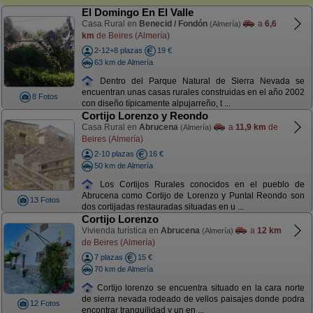
El Domingo En El Valle
Casa Rural en
Benecid / Fondón
a
6,6
(Almería)
km
de Beires (Almería)
2-12+8 plazas
19 €
63 km de Almería
Dentro del Parque Natural de Sierra Nevada se
encuentran unas casas rurales construidas en el año 2002
8 Fotos
con diseño típicamente alpujarreño, t ...
Cortijo Lorenzo y Reondo
Casa Rural en
Abrucena
a
11,9 km
de
(Almería)
Beires (Almería)
2-10 plazas
16 €
50 km de Almería
Los Cortijos Rurales conocidos en el pueblo de
Abrucena como Cortijo de Lorenzo y Puntal Reondo son
13 Fotos
dos cortijadas restauradas situadas en u ...
Cortijo Lorenzo
Vivienda turística en
Abrucena
a
12 km
(Almería)
de Beires (Almería)
7 plazas
15 €
70 km de Almería
Cortijo lorenzo se encuentra situado en la cara norte
de sierra nevada rodeado de vellos paisajes donde podra
12 Fotos
encontrar tranquilidad y un en ...