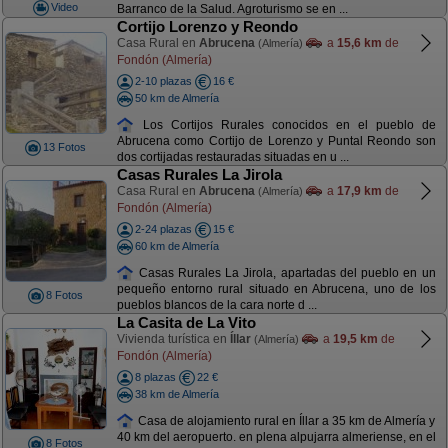
Video
Barranco de la Salud. Agroturismo se en ...
Cortijo Lorenzo y Reondo
Casa Rural en
Abrucena
a
15,6 km
de
(Almería)
Fondón (Almería)
2-10 plazas
16 €
50 km de Almería
Los Cortijos Rurales conocidos en el pueblo de
Abrucena como Cortijo de Lorenzo y Puntal Reondo son
13 Fotos
dos cortijadas restauradas situadas en u ...
Casas Rurales La Jirola
Casa Rural en
Abrucena
a
17,9 km
de
(Almería)
Fondón (Almería)
2-24 plazas
15 €
60 km de Almería
Casas Rurales La Jirola, apartadas del pueblo en un
pequeño entorno rural situado en Abrucena, uno de los
8 Fotos
pueblos blancos de la cara norte d ...
La Casita de La Vito
Vivienda turística en
Íllar
a
19,5 km
de
(Almería)
Fondón (Almería)
8 plazas
22 €
38 km de Almería
Casa de alojamiento rural en Íllar a 35 km de Almería y
40 km del aeropuerto. en plena alpujarra almeriense, en el
8 Fotos