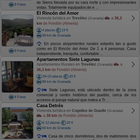
de Sierra Nevada por su cara norte y con impresionantes
8 Fotos
vistas. Totalmente equipados de e ...
El Rincón del Amor
Vivienda turística en
Trevélez
a
36,3
(Granada)
km
de Fondón (Almería)
4 plazas
19 €
99 km de Granada
En pocos alojamientos rurales estaréis tan a gusto
como en El Rincón del Amor. De 1 a 4 personas. Casa
8 Fotos
independiente, tranquila, confortable ...
Apartamentos Siete Lagunas
Apartamentos Rurales en
Trevélez
a
(Granada)
36,3 km
de Fondón (Almería)
29+10 plazas
20 €
89 km de Granada
Siete Lagunas, está ubicado dentro de la zona
comercial y centro histórico del pueblo, cerca de los
8 Fotos
accesos al paraje natural que rodea a Tr ...
Casa Detrés
Vivienda turística en
Cogollos de Guadix
(Granada)
a
38 km
de Fondón (Almería)
6-12 plazas
20 €
60 km de Granada
Casa de cinco dormitorios, dos de matrimonio dos