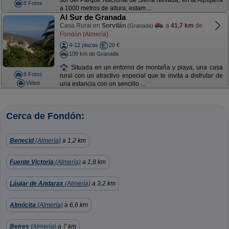
sur del Parque Nacional de Sierra Nevada, en la Alpujarra
8 Fotos
a 1000 metros de altura, estam ...
Al Sur de Granada
Casa Rural en
Sorvilán
a
41,7 km
de
(Granada)
Fondón (Almería)
4-12 plazas
20 €
109 km de Granada
Situada en un entorno de montaña y playa, una casa
8 Fotos
rural con un atractivo especial que te invita a disfrutar de
Video
una estancia con un sencillo ...
Cerca de Fondón:
Benecid
(Almería)
a 1,2 km
Fuente Victoria
(Almería)
a 1,8 km
Láujar de Andarax
(Almería)
a 3,2 km
Almócita
(Almería)
a 6,6 km
Beires
(Almería)
a 7 km