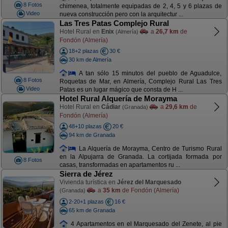
8 Fotos
chimenea, totalmente equipadas de 2, 4, 5 y 6 plazas de
Video
nueva construcción pero con la arquitectur ...
Las Tres Patas Complejo Rural
Hotel Rural en
Enix
a
26,7 km
de
(Almería)
Fondón (Almería)
18+2 plazas
30 €
30 km de Almería
A tan sólo 15 minutos del pueblo de Aguadulce,
8 Fotos
Roquetas de Mar, en Almería, Complejo Rural Las Tres
Video
Patas es un lugar mágico que consta de H ...
Hotel Rural Alquería de Morayma
Hotel Rural en
Cádiar
a
29,6 km
de
(Granada)
Fondón (Almería)
48+10 plazas
20 €
94 km de Granada
La Alquería de Morayma, Centro de Turismo Rural
en la Alpujarra de Granada. La cortijada formada por
8 Fotos
casas, transformadas en apartamentos ru ...
Sierra de Jérez
Vivienda turística en
Jérez del Marquesado
a
35 km
de Fondón (Almería)
(Granada)
2-20+1 plazas
16 €
65 km de Granada
4 Apartamentos en el Marquesado del Zenete, al pie