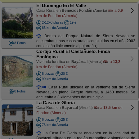
El Domingo En El Valle
Casa Rural en
Benecid / Fondón
a
0,9
(Almería)
km
de Fondón (Almería)
2-12+8 plazas
19 €
63 km de Almería
Dentro del Parque Natural de Sierra Nevada se
encuentran unas casas rurales construidas en el año 2002
8 Fotos
con diseño típicamente alpujarreño, t ...
Cortijo Rural El Castañuelo. Finca
Ecológica.
Vivienda turística en
Bayárcal
a
13,2
(Almería)
km
de Fondón (Almería)
8 plazas
20 €
90 km de Almería
Casa Rural ubicada en la vertiente sur de Sierra
8 Fotos
Nevada, en pleno Parque Natural, a 1450 metros. Se
encuentra a 3 kilomentros del municipio ...
La Casa de Gloria
Casa Rural en
Bayarcal
a
13,5 km
de
(Almería)
Fondón (Almería)
6 plazas
25 €
76 km de Almería
La Casa De Gloria se encuentra en la localidad de
Bayárcal, situada en la región granadina y almeriense de