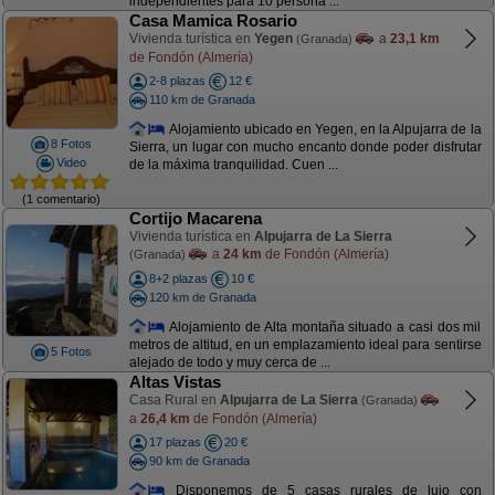
independientes para 10 persona ...
Casa Mamica Rosario
Vivienda turística en
Yegen
a
23,1 km
(Granada)
de Fondón (Almería)
2-8 plazas
12 €
110 km de Granada
Alojamiento ubicado en Yegen, en la Alpujarra de la
8 Fotos
Sierra, un lugar con mucho encanto donde poder disfrutar
Video
de la máxima tranquilidad. Cuen ...
(1 comentario)
Cortijo Macarena
Vivienda turística en
Alpujarra de La Sierra
a
24 km
de Fondón (Almería)
(Granada)
8+2 plazas
10 €
120 km de Granada
Alojamiento de Alta montaña situado a casi dos mil
metros de altitud, en un emplazamiento ideal para sentirse
5 Fotos
alejado de todo y muy cerca de ...
Altas Vistas
Casa Rural en
Alpujarra de La Sierra
(Granada)
a
26,4 km
de Fondón (Almería)
17 plazas
20 €
90 km de Granada
Disponemos de 5 casas rurales de lujo con