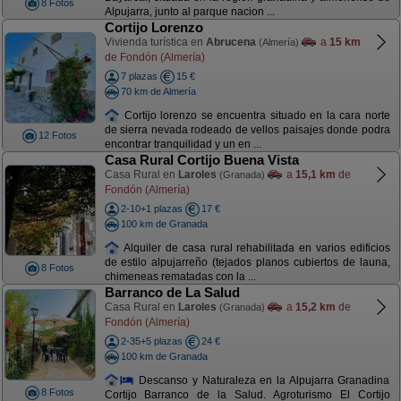
8 Fotos
Alpujarra, junto al parque nacion ...
Cortijo Lorenzo
Vivienda turística en
Abrucena
a
15 km
(Almería)
de Fondón (Almería)
7 plazas
15 €
70 km de Almería
Cortijo lorenzo se encuentra situado en la cara norte
de sierra nevada rodeado de vellos paisajes donde podra
12 Fotos
encontrar tranquilidad y un en ...
Casa Rural Cortijo Buena Vista
Casa Rural en
Laroles
a
15,1 km
de
(Granada)
Fondón (Almería)
2-10+1 plazas
17 €
100 km de Granada
Alquiler de casa rural rehabilitada en varios edificios
de estilo alpujarreño (tejados planos cubiertos de launa,
8 Fotos
chimeneas rematadas con la ...
Barranco de La Salud
Casa Rural en
Laroles
a
15,2 km
de
(Granada)
Fondón (Almería)
2-35+5 plazas
24 €
100 km de Granada
Descanso y Naturaleza en la Alpujarra Granadina
8 Fotos
Cortijo Barranco de la Salud. Agroturismo El Cortijo