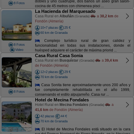
dobles y uno cuadruple, dos baños un aseo gran salón-
8 Fotos
cocina de 45 metros con chimenea pisci ...
La Hacienda del Marquesado
Casa Rural en
Albuñán
a
38,2 km
de
(Granada)
Fondón (Almería)
10+7 plazas
25 €
60 km de Granada
Complejo turístico rural de gran calidez y
8 Fotos
funcionalidad en todas sus instalaciones, donde el
Video
huésped adquiere el carácter de máxima priorid ...
Casa Rural Casa Sonia
Casa Rural en
Busquístar
a
39,4 km
(Granada)
de Fondón (Almería)
12+2 plazas
29 €
70 km de Granada
Casa Sonita tiene aproximadamente unos 200 años y
fue completamente rehabilitada en el año 1999,
8 Fotos
conservando el estilo alpujarreño. Casa rur ...
Hotel de Mecina Fondales
Hotel Rural en
Mecina Fondales
a
(Granada)
41,6 km
de Fondón (Almería)
42 plazas
44 €
70 km de Granada
El Hotel de Mecina Fondales está situado en la cara