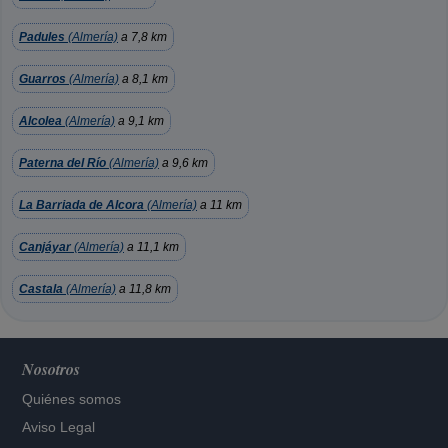
Padules
(Almería)
a 7,8 km
Guarros
(Almería)
a 8,1 km
Alcolea
(Almería)
a 9,1 km
Paterna del Río
(Almería)
a 9,6 km
La Barriada de Alcora
(Almería)
a 11 km
Canjáyar
(Almería)
a 11,1 km
Castala
(Almería)
a 11,8 km
Nosotros
Quiénes somos
Aviso Legal