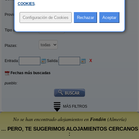
COOKIES
.
Provincias/Islas:
Tipo alquiler:
Plazas:
X
Entrada:
Salida:
Fechas más buscadas
pueblo:
MÁS FILTROS
No se han encontrado alojamientos en
Fondón
(Almería)
... PERO, TE SUGERIMOS ALOJAMIENTOS CERCANOS
: