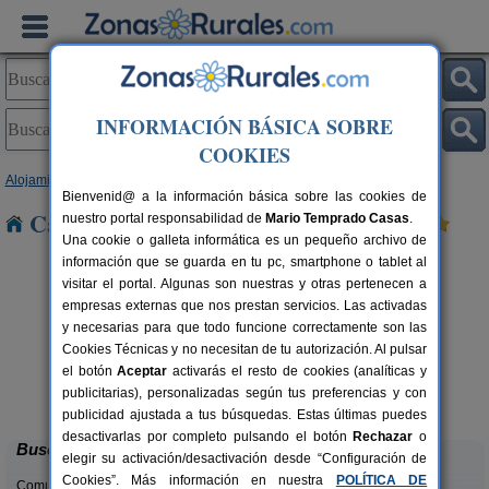
INFORMACIÓN BÁSICA SOBRE
COOKIES
Alojamientos
>
Andalucía
>
Almería
> Fondón
Bienvenid@ a la información básica sobre las cookies de
Casas Rurales cerca de Fondón
nuestro portal responsabilidad de
Mario Temprado Casas
.
Una cookie o galleta informática es un pequeño archivo de
información que se guarda en tu pc, smartphone o tablet al
visitar el portal. Algunas son nuestras y otras pertenecen a
empresas externas que nos prestan servicios. Las activadas
y necesarias para que todo funcione correctamente son las
Cookies Técnicas y no necesitan de tu autorización. Al pulsar
el botón
Aceptar
activarás el resto de cookies (analíticas y
Casas Rurales Picachico
A
rs.
2-12 pers.
publicitarias), personalizadas según tus preferencias y con
 €
60 €
Laroya (Almería)
desde
publicidad ajustada a tus búsquedas. Estas últimas puedes
desactivarlas por completo pulsando el botón
Rechazar
o
Buscar
elegir su activación/desactivación desde “Configuración de
Cookies”. Más información en nuestra
POLÍTICA DE
Comunidades: