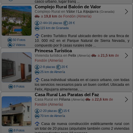
casco urbano, lugar tranq ...
Complejo Rural Balcón de Valor
Complejo Rural en
Válor / La Alpujarra
(Granada)
a
19,8 km
de Fondón (Almería)
2-44+16 plazas
28 €
115 km de Granada
Centro Turístico Rural ubicado dentro de una finca de
50 Fotos
10. 000 m2 en el Parque Natural de Sierra Nevada, y
2 Videos
compuesto por 9 casas rurales inde ...
Princesa Turística
Vivienda turística en
Felix
a
21,5 km
de
(Almería)
Fondón (Almería)
2-8 plazas
20 €
25 km de Almería
Casa individual situada en el casco urbano, con todas
los servicios necesarios para un buen confort. Ubicada en
8 Fotos
Felix, Alpujarra almeriense, ...
Casa Rural Las Paratas del Faz
Casa Rural en
Fiñana
a
22,6 km
de
(Almería)
Fondón (Almería)
2-20 plazas
15 €
70 km de Almería
Casa de nueva construcción estéticamente rural con
un total de 20 plazas (alquilable también como 2 viviendas
8 Fotos