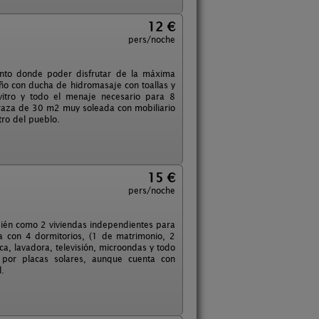
12 €
pers/noche
anto donde poder disfrutar de la máxima
ño con ducha de hidromasaje con toallas y
 vitro y todo el menaje necesario para 8
erraza de 30 m2 muy soleada con mobiliario
tro del pueblo.
15 €
pers/noche
mbién como 2 viviendas independientes para
 con 4 dormitorios, (1 de matrimonio, 2
a, lavadora, televisión, microondas y todo
 por placas solares, aunque cuenta con
l.