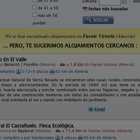
de 31 a 40
Entrada:
-
Sal
de 41 a 50
Fechas más buscadas
más de 50
pueblo:
No se han encontrado alojamientos en
Fuente Victoria
(Almería)
... PERO, TE SUGERIMOS ALOJAMIENTOS CERCANOS :
 En El Valle
en
Benecid / Fondón
(Almería)
a
1,6 km
de Fuente Victoria (Almería)
completo
2-12+8 plazas
63 km de Almería
arque Natural de Sierra Nevada se encuentran unas casas rurales construid
, tinaos y aterrazamientos. En la parcela de 3000 m2 que tiene se
, huerta aterrazada y porche sombreado entre parras higueras, nogales y mu
tar de una construcción moderna con todas las comodidades y con amplias
 está orientada al sur y cuenta con mobiliario de jardinería.
Email
ral El Castañuelo. Finca Ecológica.
ística en
Bayárcal
(Almería)
a
11,4 km
de Fuente Victoria (Almería)
er completo y por habitaciones
8 plazas
90 km de Almería