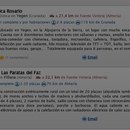
ca Rosario
ística en
Yegen
(Granada)
a
21,4 km
de Fuente Victoria (Almería)
er completo y por habitaciones
2-8 plazas
110 km de Granada
 ubicado en Yegen, en la Alpujarra de la Sierra, un lugar con mucho enc
. Cuenta con 4 dormitorios todos exteriores con sábanas y mantas, amplio ba
ina-comedor con chimenea, tostadora, microondas, cafetera, frigorífico,
lefacción por suelo radiante, hilo musical, televisión de TFT + TDT, baño, t
muy buenas vistas, garaje,... Totalmente equipada para 8 personas, en el cen
Email
(1 comentario)
 Las Paratas del Faz
en
Fiñana
(Almería)
a
22,1 km
de Fuente Victoria (Almería)
completo
2-20 plazas
70 km de Almería
a construcción estéticamente rural con un total de 20 plazas (alquilable ta
), de muros anchos y techos de madera y abuhardillados, cada una cuenta
 de 4 plazas), 2 cuartos de baño, salón cocina con chimenea (con vitrocerámic
ecesario para doce personas), porche y barbacoa. El agua caliente es
eléctricos de apoyo y la calefacción es con radiadores eléctricos de calor azu
Email