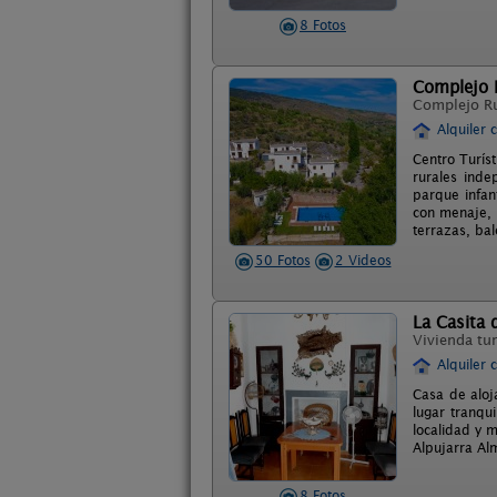
8 Fotos
Complejo R
Complejo R
Alquiler 
Centro Turís
rurales inde
parque infan
con menaje, 
terrazas, ba
50 Fotos
2 Videos
La Casita 
Vivienda tur
Alquiler 
Casa de aloj
lugar tranqu
localidad y 
Alpujarra Alm
8 Fotos