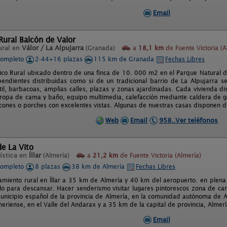
Email
ural Balcón de Valor
ural en
Válor / La Alpujarra
(Granada)
a
18,1 km
de Fuente Victoria (A
completo
2-44+16 plazas
115 km de Granada
Fechas Libres
tico Rural ubicado dentro de una finca de 10. 000 m2 en el Parque Natural 
pendientes distribuidas como si de un tradicional barrio de La Alpujarra se
til, barbacoas, amplias calles, plazas y zonas ajardinadas. Cada vivienda d
ropa de cama y baño, equipo multimedia, calefacción mediante caldera de ga
lcones o porches con excelentes vistas. Algunas de nuestras casas disponen 
Web
Email
958..Ver teléfonos
de La Vito
ística en
Íllar
(Almería)
a
21,2 km
de Fuente Victoria (Almería)
completo
8 plazas
38 km de Almería
Fechas Libres
amiento rural en Íllar a 35 km de Almería y 40 km del aeropuerto. en plena 
ilo para descansar. Hacer senderismo visitar lugares pintorescos zona de ca
municipio español de la provincia de Almería, en la comunidad autónoma de A
eriense, en el Valle del Andarax y a 35 km de la capital de provincia, Almerí
Email