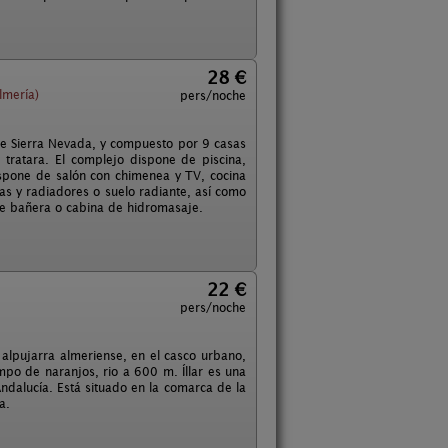
28 €
lmería)
pers/noche
de Sierra Nevada, y compuesto por 9 casas
 tratara. El complejo dispone de piscina,
ispone de salón con chimenea y TV, cocina
s y radiadores o suelo radiante, así como
de bañera o cabina de hidromasaje.
22 €
pers/noche
alpujarra almeriense, en el casco urbano,
mpo de naranjos, rio a 600 m. Íllar es una
ndalucía. Está situado en la comarca de la
a.