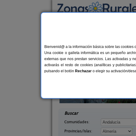
Busca por alojamiento
Alojamientos
>
Andalucía
>
Almería
> Fuente 
Casas Rurales cerca 
Bienvenid@ a la información básica sobre las cookies 
Una cookie o galleta informática es un pequeño archiv
externas que nos prestan servicios. Las activadas y n
activarás el resto de cookies (analíticas y publicita
pulsando el botón
Rechazar
o elegir su activación/de
 Paso
Cortijo Lorenzo
8-12+2 pers.
24 €
Almería)
Abrucena (Almería)
desde
desd
Buscar
Comunidades:
Provincias/Islas: