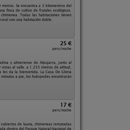
0 metros. Se encuentra a 3 kilomentros del
a finca de cultivo de frutales ecológicos.
chimenea. Todas las habitaciones tienen
rural con una habitación doble.
25 €
pers/noche
adina y almeriense de Alpujarra, junto al
 vistas al valle. a 1.255 metros de altitud,
a les da la bienvenida. La Casa De Gloria
5 minutos a pie, los huéspedes encontrarán
17 €
pers/noche
nos cubiertos de launa, chimeneas rematadas
tuada dentro del Parque Natural-Nacional de