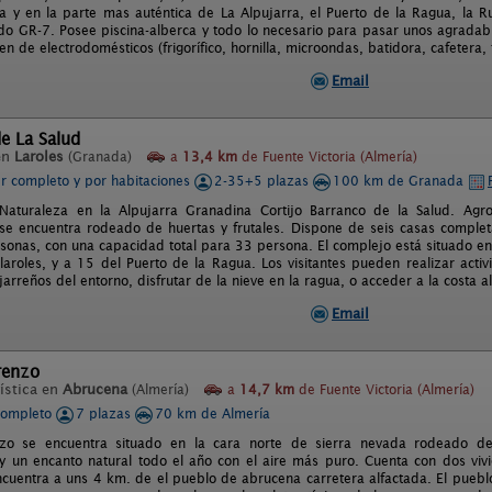
a y en la parte mas auténtica de La Alpujarra, el Puerto de la Ragua, la 
do GR-7. Posee piscina-alberca y todo lo necesario para pasar unos agradabl
n de electrodomésticos (frigorífico, hornilla, microondas, batidora, cafetera,
Email
e La Salud
en
Laroles
(Granada)
a
13,4 km
de Fuente Victoria (Almería)
er completo y por habitaciones
2-35+5 plazas
100 km de Granada
aturaleza en la Alpujarra Granadina Cortijo Barranco de la Salud. Agrot
se encuentra rodeado de huertas y frutales. Dispone de seis casas compl
sonas, con una capacidad total para 33 persona. El complejo está situado en
aroles, y a 15 del Puerto de la Ragua. Los visitantes pueden realizar activ
arreños del entorno, disfrutar de la nieve en la ragua, o acceder a la costa 
Email
renzo
ística en
Abrucena
(Almería)
a
14,7 km
de Fuente Victoria (Almería)
completo
7 plazas
70 km de Almería
enzo se encuentra situado en la cara norte de sierra nevada rodeado d
 y un encanto natural todo el año con el aire más puro. Cuenta con dos vi
ncuentra a uns 4 km. de el pueblo de abrucena carretera alfactada. El puebl