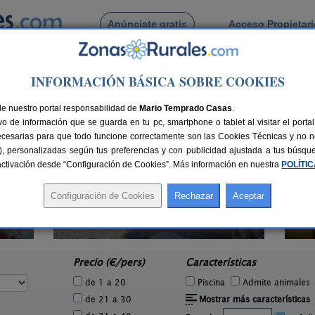
Anúnciate gratis
Acceso Propietar
Busca por pueblo
INFORMACIÓN BÁSICA SOBRE COOKIES
Victoria
de Fuente Victoria
de nuestro portal responsabilidad de
Mario Temprado Casas
.
o de información que se guarda en tu pc, smartphone o tablet al visitar el port
ecesarias para que todo funcione correctamente son las Cookies Técnicas y no ne
rias), personalizadas según tus preferencias y con publicidad ajustada a tus búsq
sactivación desde “Configuración de Cookies”. Más información en nuestra
POLÍTI
Apartamentos Cortijo La Estrella
7 pers.
28 pers.
15 €
25 €
Vélez Rubio (Almería)
e
desde
Precio (€/pers)
Características
de 1 a 20
Piscina
Admite animales
de 21 a 30
Mostrar más características