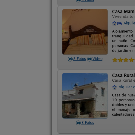
Casa Mami
Vivienda tur
Alquil
Alojamiento
tranquilidad
un baño. Coc
personas. Ca
de jardín y 
8 Fotos
Video
Casa Rural
Casa Rural 
Alquiler 
Casa de nuev
10 personas
dobles y uno
el menaje n
calentadores 
8 Fotos