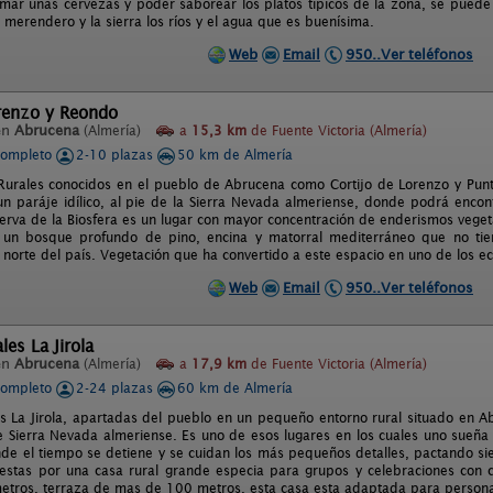
omar unas cervezas y poder saborear los platos típicos de la zona, se puede
 el merendero y la sierra los ríos y el agua que es buenísima.
Web
Email
950..Ver teléfonos
orenzo y Reondo
en
Abrucena
(Almería)
a
15,3 km
de Fuente Victoria (Almería)
completo
2-10 plazas
50 km de Almería
 Rurales conocidos en el pueblo de Abrucena como Cortijo de Lorenzo y Pun
un paráje idílico, al pie de la Sierra Nevada almeriense, donde podrá encont
erva de la Biosfera es un lugar con mayor concentración de enderismos vegetal
 un bosque profundo de pino, encina y matorral mediterráneo que no ti
 norte del país. Vegetación que ha convertido a este espacio en uno de los 
Web
Email
950..Ver teléfonos
les La Jirola
en
Abrucena
(Almería)
a
17,9 km
de Fuente Victoria (Almería)
completo
2-24 plazas
60 km de Almería
s La Jirola, apartadas del pueblo en un pequeño entorno rural situado en A
e Sierra Nevada almeriense. Es uno de esos lugares en los cuales uno sueñ
onde el tiempo se detiene y se cuidan los más pequeños detalles, pactando sie
stas por una casa rural grande especia para grupos y celebraciones con 
tros, terraza de mas de 100 metros, esta casa esta adaptada para personas