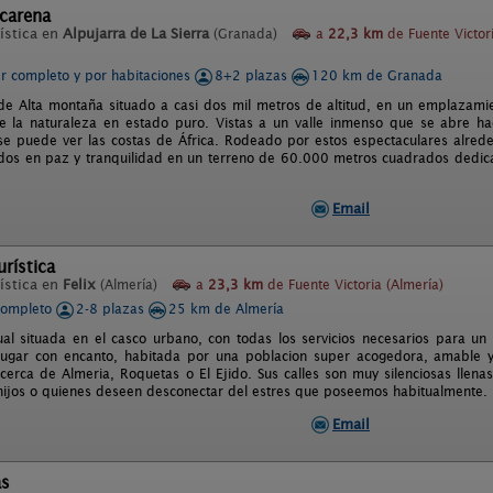
acarena
ística en
Alpujarra de La Sierra
(Granada)
a
22,3 km
de Fuente Victor
er completo y por habitaciones
8+2 plazas
120 km de Granada
de Alta montaña situado a casi dos mil metros de altitud, en un emplazamie
 la naturaleza en estado puro. Vistas a un valle inmenso que se abre hac
e puede ver las costas de África. Rodeado por estos espectaculares alrede
dos en paz y tranquilidad en un terreno de 60.000 metros cuadrados dedicad
Email
urística
ística en
Felix
(Almería)
a
23,3 km
de Fuente Victoria (Almería)
completo
2-8 plazas
25 km de Almería
ual situada en el casco urbano, con todas los servicios necesarios para un 
lugar con encanto, habitada por una poblacion super acogedora, amable y s
cerca de Almeria, Roquetas o El Ejido. Sus calles son muy silenciosas llena
 hijos o quienes deseen desconectar del estres que poseemos habitualmente.
Email
as