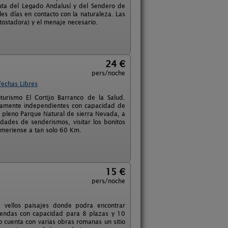
Ruta del Legado Andalusí y del Sendero de
es días en contacto con la naturaleza. Las
 tostadora) y el menaje necesario.
24 €
pers/noche
Fechas Libres
urismo El Cortijo Barranco de la Salud.
etamente independientes con capacidad de
 pleno Parque Natural de sierra Nevada, a
idades de senderismos, visitar los bonitos
almeriense a tan solo 60 Km.
15 €
pers/noche
e vellos paisajes donde podra encontrar
viendas con capacidad para 8 plazas y 10
o cuenta con varias obras romanas un sitio