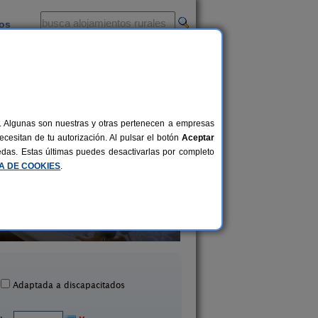
ios
-
al. Algunas son nuestras y otras pertenecen a empresas
cesitan de tu autorización. Al pulsar el botón
Aceptar
uedas. Estas últimas puedes desactivarlas por completo
CA DE COOKIES
.
Casas Rurales Picachico
Cortijo Lorenzo y R
2-12 pers.
60 €
Laroya (Almería)
Abrucena (Almería
desde
Adaptada a discapacitados