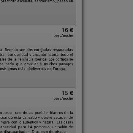
 practicar escalada, senderismo, paseo en
16 €
pers/noche
tal Reondo son dos cortijadas restauradas
rar tranquilidad y encanto natural todo el
es de la Península Ibérica. Los cortijos se
ene nada que envidiar a muchos paisajes
ecosistemas más biodiversos de Europa.
15 €
pers/noche
brucena, uno de los pueblos blancos de la
a cuando está cansado y quiere escapar de
mpre con lo auténtico y natural. Las casas
capacidad para 14 personas, un salón de
 discapacitadas. Disponen de piscina.