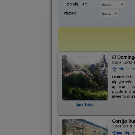
Tipo alquiler:
Plazas:
El Domingo
Casa Rural 
Alquiler 
Dentro del P
alpujarreño
aparcamiento
puede disfru
invierno pues
8 Fotos
Cortijo Ru
Vivienda tur
Alquil