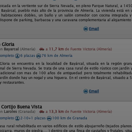
bicada en la vertiente sur de Sierra Nevada, en pleno Parque Natural, a 145
 Bayárcal, pueblo más alto de la provincia de Almería. La vivienda está en un
habitaciones dobles, un baño y un salón comedor con cocina integrada y 
 Dispone de parking, barbacoa y una caravana complementaria al alojamiento 
Email
 Gloria
en
Bayarcal
(Almería)
a
11,7 km
de Fuente Victoria (Almería)
completo
6 plazas
76 km de Almería
loria se encuentra en la localidad de Bayárcal, situada en la región gran
al de Sierra Nevada. Se trata de una casa rural de estilo rústico con jardín y
tradicional con mas de 100 años de antiguedad pero totalmente rehabilitad
ardín donde hay un nogal y una higuera. En el centro de Bayárcal, situado a 
y restaurantes.
Email
 Cortijo Buena Vista
en
Laroles
(Granada)
a
13,3 km
de Fuente Victoria (Almería)
completo
2-10+1 plazas
100 km de Granada
asa rural rehabilitada en varios edificios de estilo alpujarreño (tejados pla
pizarra, muros de piedra,... ) dentro de una finca de castaños y frutales, si