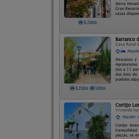
Sierra Nevad
Gran Recorri
casas dispone
8 Fotos
Barranco d
Casa Rural 
Alquil
Descanso y N
Agroturismo 
dos a 11 per
dos kms de l
pueblos alpuj
8 Fotos
Video
Cortijo Lo
Vivienda tur
Alquiler 
Cortijo lor
tranquilidad
plazas, se e