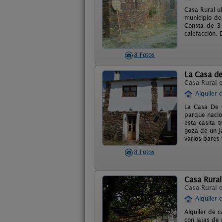
Casa Rural u
municipio de
Consta de 3 
calefacción.
8 Fotos
La Casa de
Casa Rural 
Alquiler 
La Casa De G
parque nacion
esta casita 
goza de un j
varios bares 
8 Fotos
Casa Rural
Casa Rural 
Alquiler 
Alquiler de c
con lajas de 