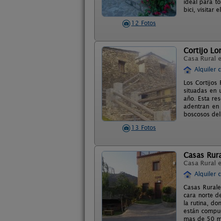
ideal para t
bici, visitar
12 Fotos
Cortijo L
Casa Rural 
Alquiler 
Los Cortijos
situadas en 
año. Esta res
adentran en
boscosos del
13 Fotos
Casas Rura
Casa Rural 
Alquiler 
Casas Rurale
cara norte d
la rutina, d
están compue
mas de 50 me