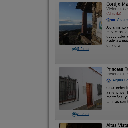
Cortijo M
Vivienda tur
(Almería)
Alquil
Alojamiento 
muy cerca de
despejados s
están asenta
de sidra.
5 Fotos
Princesa T
Vivienda tur
Alquiler 
Casa individ
almeriense, 
montañas, y 
familias con
8 Fotos
Altas Vist