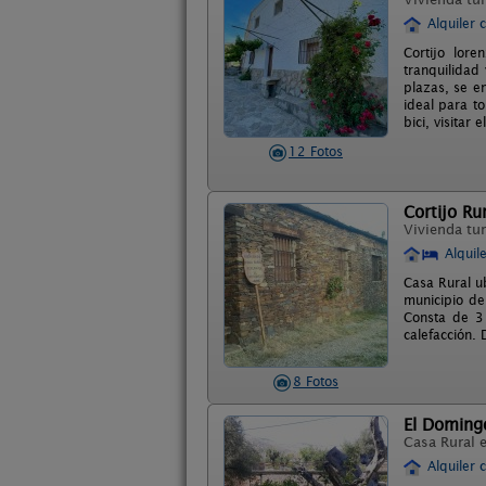
Alquiler 
Cortijo lor
tranquilidad
plazas, se e
ideal para t
bici, visitar
12 Fotos
Cortijo Ru
Vivienda tur
Alquil
Casa Rural u
municipio de
Consta de 3 
calefacción.
8 Fotos
El Domingo
Casa Rural 
Alquiler 