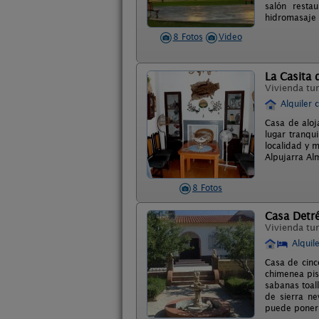
salón restau
hidromasaje y
8 Fotos
Video
La Casita 
Vivienda tur
Alquiler 
Casa de aloj
lugar tranqu
localidad y 
Alpujarra Alm
8 Fotos
Casa Detr
Vivienda tur
Alquil
Casa de cinc
chimenea pis
sabanas toall
de sierra ne
puede poner 