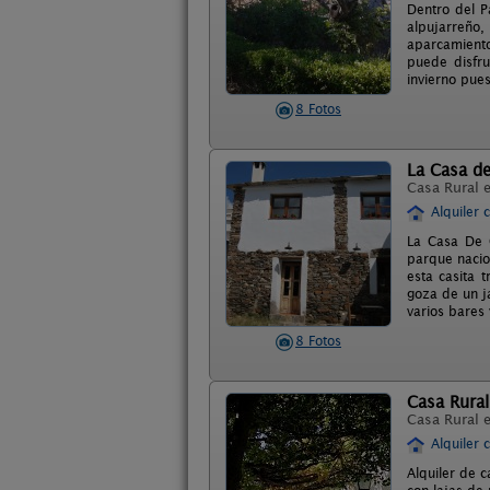
Dentro del P
alpujarreño
aparcamiento
puede disfru
invierno pues
8 Fotos
La Casa de
Casa Rural 
Alquiler 
La Casa De G
parque nacion
esta casita 
goza de un j
varios bares 
8 Fotos
Casa Rural
Casa Rural 
Alquiler 
Alquiler de c