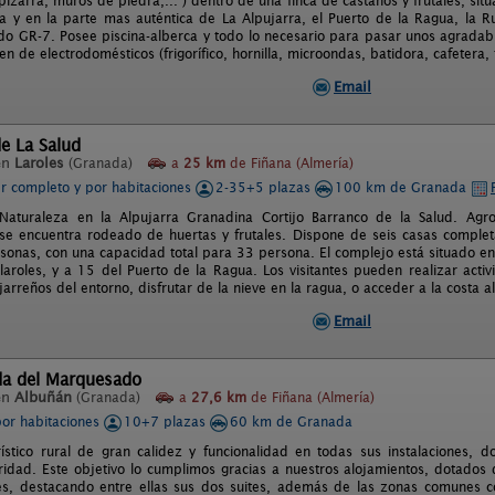
pizarra, muros de piedra,... ) dentro de una finca de castaños y frutales, si
a y en la parte mas auténtica de La Alpujarra, el Puerto de la Ragua, la 
do GR-7. Posee piscina-alberca y todo lo necesario para pasar unos agradabl
n de electrodomésticos (frigorífico, hornilla, microondas, batidora, cafetera,
Email
e La Salud
en
Laroles
(Granada)
a
25 km
de Fiñana (Almería)
er completo y por habitaciones
2-35+5 plazas
100 km de Granada
aturaleza en la Alpujarra Granadina Cortijo Barranco de la Salud. Agrot
se encuentra rodeado de huertas y frutales. Dispone de seis casas compl
sonas, con una capacidad total para 33 persona. El complejo está situado en
aroles, y a 15 del Puerto de la Ragua. Los visitantes pueden realizar activ
arreños del entorno, disfrutar de la nieve en la ragua, o acceder a la costa 
Email
da del Marquesado
en
Albuñán
(Granada)
a
27,6 km
de Fiñana (Almería)
por habitaciones
10+7 plazas
60 km de Granada
ístico rural de gran calidez y funcionalidad en todas sus instalaciones, 
idad. Este objetivo lo cumplimos gracias a nuestros alojamientos, dotados
s, destacando entre ellas sus dos suites, además de las zonas comunes como