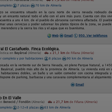
completo
7 plazas
70 km de Almería
enzo se encuentra situado en la cara norte de sierra nevada rodeado d
 y un encanto natural todo el año con el aire más puro. Cuenta con dos vi
ncuentra a uns 4 km. de el pueblo de abrucena carretera alfactada. El puebl
omar unas cervezas y poder saborear los platos típicos de la zona, se puede
 el merendero y la sierra los ríos y el agua que es buenísima.
Web
Email
950..Ver teléfonos
ral El Castañuelo. Finca Ecológica.
ística en
Bayárcal
(Almería)
a
21,1 km
de Fiñana (Almería)
er completo y por habitaciones
8 plazas
90 km de Almería
bicada en la vertiente sur de Sierra Nevada, en pleno Parque Natural, a 145
 Bayárcal, pueblo más alto de la provincia de Almería. La vivienda está en un
habitaciones dobles, un baño y un salón comedor con cocina integrada y 
 Dispone de parking, barbacoa y una caravana complementaria al alojamiento 
Email
 En El Valle
en
Benecid / Fondón
(Almería)
a
21,7 km
de Fiñana (Almería)
completo
2-12+8 plazas
63 km de Almería