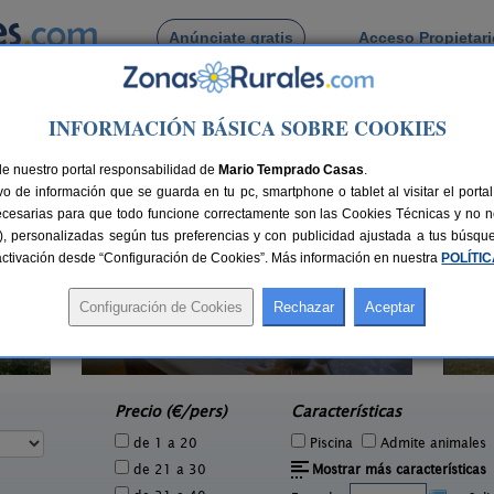
Anúnciate gratis
Acceso Propietar
Busca por pueblo
INFORMACIÓN BÁSICA SOBRE COOKIES
ñana
de nuestro portal responsabilidad de
Mario Temprado Casas
.
o de información que se guarda en tu pc, smartphone o tablet al visitar el port
ecesarias para que todo funcione correctamente son las Cookies Técnicas y no ne
rias), personalizadas según tus preferencias y con publicidad ajustada a tus búsq
sactivación desde “Configuración de Cookies”. Más información en nuestra
POLÍTI
Cortijo Lorenzo y Reondo
L
2 pers.
2-10 pers.
60 €
16 €
Abrucena (Almería)
e
desde
Precio (€/pers)
Características
de 1 a 20
Piscina
Admite animales
de 21 a 30
Mostrar más características