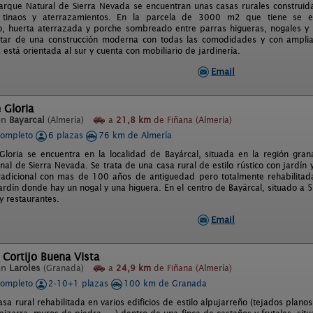
arque Natural de Sierra Nevada se encuentran unas casas rurales construid
, tinaos y aterrazamientos. En la parcela de 3000 m2 que tiene se
, huerta aterrazada y porche sombreado entre parras higueras, nogales y mu
tar de una construcción moderna con todas las comodidades y con amplias
 está orientada al sur y cuenta con mobiliario de jardinería.
Email
 Gloria
en
Bayarcal
(Almería)
a
21,8 km
de Fiñana (Almería)
completo
6 plazas
76 km de Almería
loria se encuentra en la localidad de Bayárcal, situada en la región gran
al de Sierra Nevada. Se trata de una casa rural de estilo rústico con jardín y
tradicional con mas de 100 años de antiguedad pero totalmente rehabilitad
ardín donde hay un nogal y una higuera. En el centro de Bayárcal, situado a 
y restaurantes.
Email
 Cortijo Buena Vista
en
Laroles
(Granada)
a
24,9 km
de Fiñana (Almería)
completo
2-10+1 plazas
100 km de Granada
asa rural rehabilitada en varios edificios de estilo alpujarreño (tejados pla