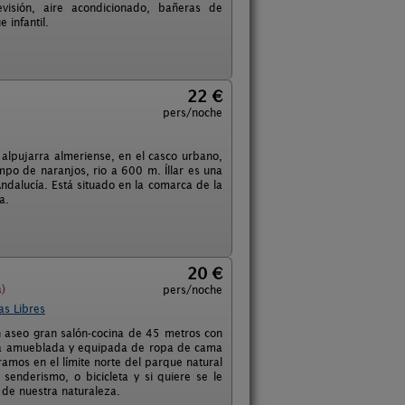
evisión, aire acondicionado, bañeras de
 infantil.
22 €
pers/noche
alpujarra almeriense, en el casco urbano,
mpo de naranjos, rio a 600 m. Íllar es una
ndalucía. Está situado en la comarca de la
a.
20 €
)
pers/noche
as Libres
 aseo gran salón-cocina de 45 metros con
oda amueblada y equipada de ropa de cama
ramos en el límite norte del parque natural
senderismo, o bicicleta y si quiere se le
 de nuestra naturaleza.