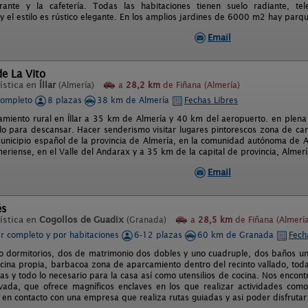
rante y la cafetería. Todas las habitaciones tienen suelo radiante, tel
 el estilo es rústico elegante. En los amplios jardines de 6000 m2 hay parque
Email
de La Vito
ística en
Íllar
(Almería)
a
28,2 km
de Fiñana (Almería)
completo
8 plazas
38 km de Almería
Fechas Libres
amiento rural en Íllar a 35 km de Almería y 40 km del aeropuerto. en plena 
ilo para descansar. Hacer senderismo visitar lugares pintorescos zona de ca
municipio español de la provincia de Almería, en la comunidad autónoma de A
eriense, en el Valle del Andarax y a 35 km de la capital de provincia, Almerí
Email
és
ística en
Cogollos de Guadix
(Granada)
a
28,5 km
de Fiñana (Almería
er completo y por habitaciones
6-12 plazas
60 km de Granada
Fech
o dormitorios, dos de matrimonio dos dobles y uno cuadruple, dos baños un
cina propia, barbacoa zona de aparcamiento dentro del recinto vallado, t
as y todo lo necesario para la casa así como utensilios de cocina. Nos encont
vada, que ofrece magníficos enclaves en los que realizar actividades como 
en contacto con una empresa que realiza rutas guiadas y asi poder disfrutar