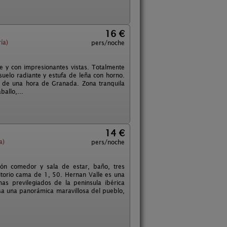
16 €
ía)
pers/noche
 y con impresionantes vistas. Totalmente
uelo radiante y estufa de leña con horno.
 de una hora de Granada. Zona tranquila
allo,...
14 €
a)
pers/noche
alón comedor y sala de estar, baño, tres
itorio cama de 1, 50. Hernan Valle es una
s previlegiados de la peninsula ibérica
isa una panorámica maravillosa del pueblo,