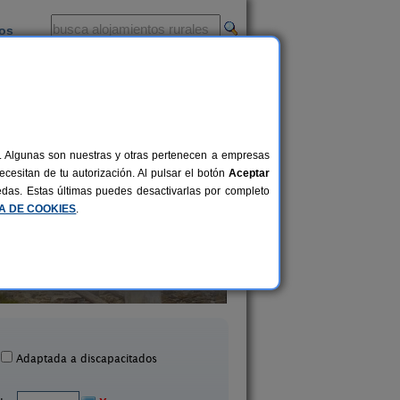
ios
-
al. Algunas son nuestras y otras pertenecen a empresas
cesitan de tu autorización. Al pulsar el botón
Aceptar
uedas. Estas últimas puedes desactivarlas por completo
CA DE COOKIES
.
a Noria de Los Escullos
Cortijo Lorenzo
14 pers.
16 €
San José (Almería)
Abrucena (Almería
desde
Adaptada a discapacitados