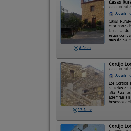
Casas Rura
Casa Rural 
Alquiler 
Casas Rurale
cara norte d
la rutina, d
están compue
mas de 50 me
8 Fotos
Cortijo L
Casa Rural 
Alquiler 
Los Cortijos
situadas en 
año. Esta res
adentran en
boscosos del
13 Fotos
Cortijo Lo
Vivienda tur