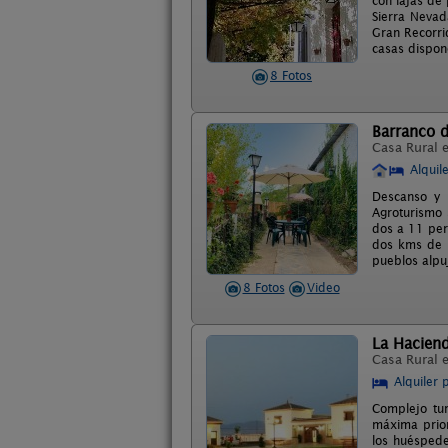
con lajas de 
Sierra Nevad
Gran Recorri
casas dispone
8 Fotos
Barranco d
Casa Rural 
Alquil
Descanso y N
Agroturismo 
dos a 11 per
dos kms de l
pueblos alpuj
8 Fotos
Video
La Hacien
Casa Rural 
Alquiler 
Complejo tur
máxima prior
los huéspede