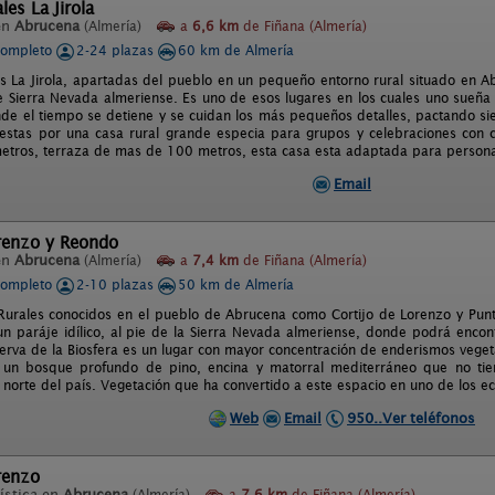
les La Jirola
en
Abrucena
(Almería)
a
6,6 km
de Fiñana (Almería)
completo
2-24 plazas
60 km de Almería
s La Jirola, apartadas del pueblo en un pequeño entorno rural situado en A
e Sierra Nevada almeriense. Es uno de esos lugares en los cuales uno sueñ
onde el tiempo se detiene y se cuidan los más pequeños detalles, pactando sie
stas por una casa rural grande especia para grupos y celebraciones con 
tros, terraza de mas de 100 metros, esta casa esta adaptada para personas
Email
orenzo y Reondo
en
Abrucena
(Almería)
a
7,4 km
de Fiñana (Almería)
completo
2-10 plazas
50 km de Almería
 Rurales conocidos en el pueblo de Abrucena como Cortijo de Lorenzo y Pun
un paráje idílico, al pie de la Sierra Nevada almeriense, donde podrá encont
erva de la Biosfera es un lugar con mayor concentración de enderismos vegetal
 un bosque profundo de pino, encina y matorral mediterráneo que no ti
 norte del país. Vegetación que ha convertido a este espacio en uno de los 
Web
Email
950..Ver teléfonos
renzo
ística en
Abrucena
(Almería)
a
7,6 km
de Fiñana (Almería)