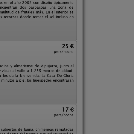
as en el año 2002 con diseño típicamente
 encuentran dos barbacoas una zona de
ltitud de frutales más. En el interior se
 terrazas donde tomar el sol incluso en
25 €
pers/noche
adina y almeriense de Alpujarra, junto al
 vistas al valle. a 1.255 metros de altitud,
a les da la bienvenida. La Casa De Gloria
5 minutos a pie, los huéspedes encontrarán
17 €
pers/noche
nos cubiertos de launa, chimeneas rematadas