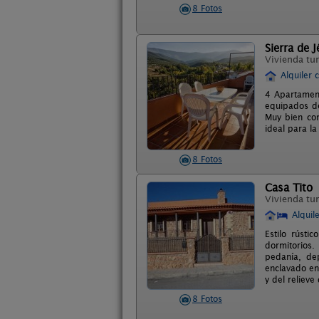
8 Fotos
Sierra de J
Vivienda tur
Alquiler 
4 Apartament
equipados de
Muy bien co
ideal para la
8 Fotos
Casa Tito
Vivienda tur
Alquil
Estilo rústi
dormitorios.
pedanía, de
enclavado en
y del relieve
8 Fotos