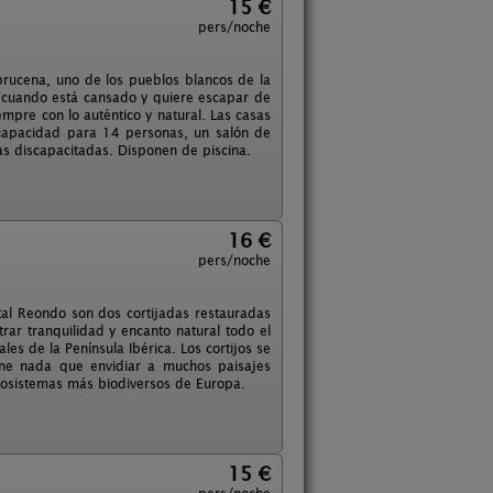
15 €
pers/noche
brucena, uno de los pueblos blancos de la
a cuando está cansado y quiere escapar de
mpre con lo auténtico y natural. Las casas
capacidad para 14 personas, un salón de
 discapacitadas. Disponen de piscina.
16 €
pers/noche
tal Reondo son dos cortijadas restauradas
rar tranquilidad y encanto natural todo el
es de la Península Ibérica. Los cortijos se
ene nada que envidiar a muchos paisajes
ecosistemas más biodiversos de Europa.
15 €