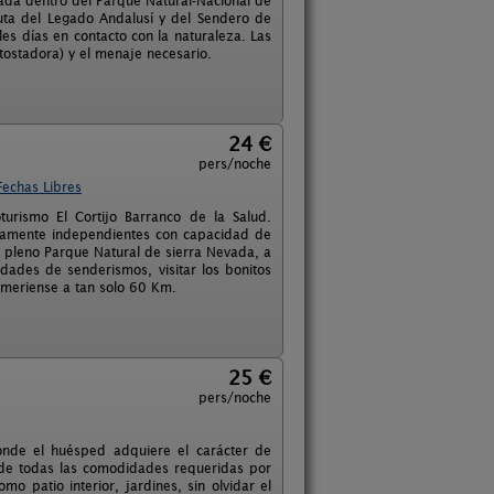
tuada dentro del Parque Natural-Nacional de
Ruta del Legado Andalusí y del Sendero de
es días en contacto con la naturaleza. Las
 tostadora) y el menaje necesario.
24 €
pers/noche
Fechas Libres
urismo El Cortijo Barranco de la Salud.
etamente independientes con capacidad de
 pleno Parque Natural de sierra Nevada, a
idades de senderismos, visitar los bonitos
almeriense a tan solo 60 Km.
25 €
pers/noche
donde el huésped adquiere el carácter de
 de todas las comodidades requeridas por
 patio interior, jardines, sin olvidar el