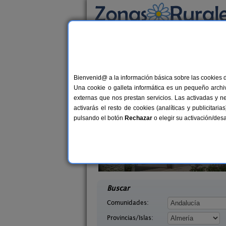
Busca por alojamiento
Alojamientos
>
Andalucía
>
Almería
> Fiñana
Casas Rurales en Fi
Bienvenid@ a la información básica sobre las cookies 
Una cookie o galleta informática es un pequeño archiv
externas que nos prestan servicios. Las activadas y n
activarás el resto de cookies (analíticas y publicita
pulsando el botón
Rechazar
o elegir su activación/de
 Paso
Casas Rurales Picachico
8-12+2 pers.
2-1
24 €
Almería)
Laroya (Almería)
desde
desd
Buscar
Comunidades:
Provincias/Islas: