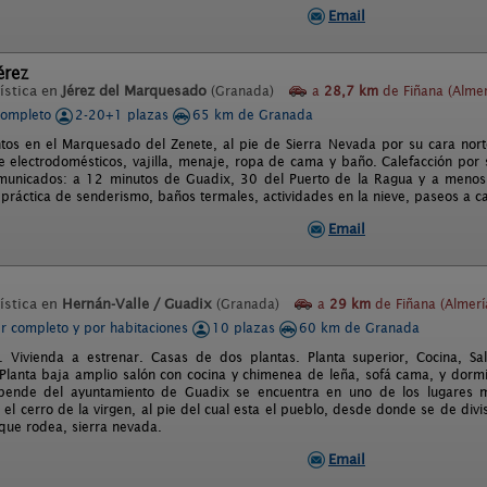
Email
érez
ística en
Jérez del Marquesado
(Granada)
a
28,7 km
de Fiñana (Almer
completo
2-20+1 plazas
65 km de Granada
os en el Marquesado del Zenete, al pie de Sierra Nevada por su cara norte
 electrodomésticos, vajilla, menaje, ropa de cama y baño. Calefacción por s
municados: a 12 minutos de Guadix, 30 del Puerto de la Ragua y a menos
 práctica de senderismo, baños termales, actividades en la nieve, paseos a cab
Email
ística en
Hernán-Valle / Guadix
(Granada)
a
29 km
de Fiñana (Almerí
er completo y por habitaciones
10 plazas
60 km de Granada
co. Vivienda a estrenar. Casas de dos plantas. Planta superior, Cocina, S
 Planta baja amplio salón con cocina y chimenea de leña, sofá cama, y dorm
pende del ayuntamiento de Guadix se encuentra en uno de los lugares ma
 el cerro de la virgen, al pie del cual esta el pueblo, desde donde se de div
 que rodea, sierra nevada.
Email