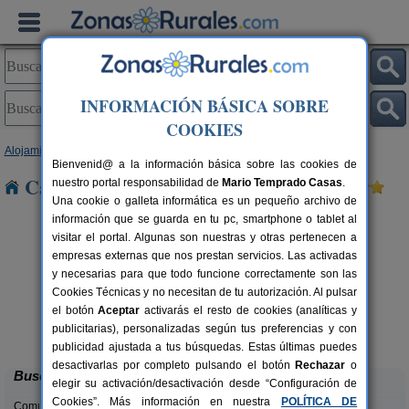
INFORMACIÓN BÁSICA SOBRE
COOKIES
Alojamientos
>
Andalucía
>
Granada
> Hueneja
Bienvenid@ a la información básica sobre las cookies de
Casas Rurales cerca de Hueneja
nuestro portal responsabilidad de
Mario Temprado Casas
.
Una cookie o galleta informática es un pequeño archivo de
información que se guarda en tu pc, smartphone o tablet al
visitar el portal. Algunas son nuestras y otras pertenecen a
empresas externas que nos prestan servicios. Las activadas
y necesarias para que todo funcione correctamente son las
Cookies Técnicas y no necesitan de tu autorización. Al pulsar
el botón
Aceptar
activarás el resto de cookies (analíticas y
Complejo Rural Balcón de Valor
rs.
2-44+16 pers.
publicitarias), personalizadas según tus preferencias y con
 €
28 €
Válor (Granada)
desde
publicidad ajustada a tus búsquedas. Estas últimas puedes
desactivarlas por completo pulsando el botón
Rechazar
o
Buscar
elegir su activación/desactivación desde “Configuración de
Cookies”. Más información en nuestra
POLÍTICA DE
Comunidades: