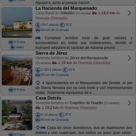
Alpujarra, junto al parque nacion ...
La Hacienda del Marquesado
Casa Rural en
Albuñán
a
18,5 km
de
(Granada)
Hueneja (Granada)
10+7 plazas
25 €
60 km de Granada
Complejo turístico rural de gran calidez y
8 Fotos
funcionalidad en todas sus instalaciones, donde el
Video
huésped adquiere el carácter de máxima priorid ...
Sierra de Jérez
Vivienda turística en
Jérez del Marquesado
a
19 km
de Hueneja (Granada)
(Granada)
2-20+1 plazas
16 €
65 km de Granada
4 Apartamentos en el Marquesado del Zenete, al pie
de Sierra Nevada por su cara norte y con impresionantes
8 Fotos
vistas. Totalmente equipados de e ...
Casa Detrés
Vivienda turística en
Cogollos de Guadix
(Granada)
a
19,2 km
de Hueneja (Granada)
6-12 plazas
20 €
60 km de Granada
Casa de cinco dormitorios, dos de matrimonio dos
dobles y uno cuadruple, dos baños un aseo gran salón-
8 Fotos