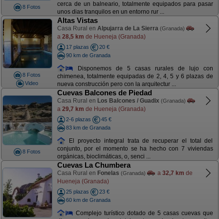
cerca de un balneario, totalmente equipados para pasar
8 Fotos
unos dias tranquilos en un entorno rur ...
Altas Vistas
Casa Rural en
Alpujarra de La Sierra
(Granada)
a
28,5 km
de Hueneja (Granada)
17 plazas
20 €
90 km de Granada
Disponemos de 5 casas rurales de lujo con
8 Fotos
chimenea, totalmente equipadas de 2, 4, 5 y 6 plazas de
Video
nueva construcción pero con la arquitectur ...
Cuevas Balcones de Piedad
Casa Rural en
Los Balcones / Guadix
(Granada)
a
29,7 km
de Hueneja (Granada)
2-6 plazas
45 €
83 km de Granada
El proyecto integral trata de recuperar el total del
conjunto, por el momento se ha hecho con 7 viviendas
8 Fotos
orgánicas, bioclimáticas, o, senci ...
Cuevas La Chumbera
Casa Rural en
Fonelas
a
32,7 km
de
(Granada)
Hueneja (Granada)
25 plazas
23 €
60 km de Granada
Complejo turístico dotado de 5 casas cuevas que