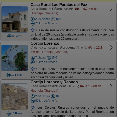
Casa Rural Las Paratas del Faz
Casa Rural en
Fiñana
a
9,7 km
de
(Almería)
Hueneja (Granada)
2-20 plazas
15 €
70 km de Almería
Casa de nueva construcción estéticamente rural con
un total de 20 plazas (alquilable también como 2 viviendas
8 Fotos
independientes para 10 persona ...
Cortijo Lorenzo
Vivienda turística en
Abrucena
a
12,1
(Almería)
km
de Hueneja (Granada)
7 plazas
15 €
70 km de Almería
Cortijo lorenzo se encuentra situado en la cara norte
de sierra nevada rodeado de vellos paisajes donde podra
12 Fotos
encontrar tranquilidad y un en ...
Cortijo Lorenzo y Reondo
Casa Rural en
Abrucena
a
13 km
de
(Almería)
Hueneja (Granada)
2-10 plazas
16 €
50 km de Almería
Los Cortijos Rurales conocidos en el pueblo de
Abrucena como Cortijo de Lorenzo y Puntal Reondo son
13 Fotos
dos cortijadas restauradas situadas en u ...