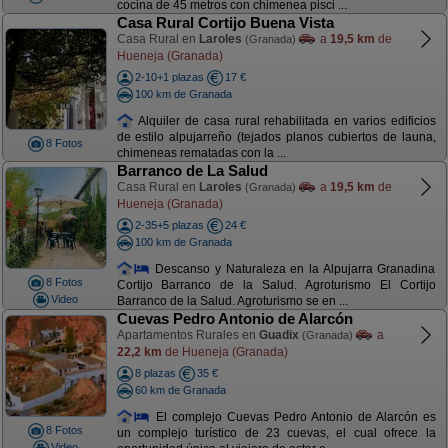
cocina de 45 metros con chimenea pisci ...
Casa Rural Cortijo Buena Vista
Casa Rural en
Laroles
a
19,5 km
de
(Granada)
Hueneja (Granada)
2-10+1 plazas
17 €
100 km de Granada
Alquiler de casa rural rehabilitada en varios edificios
de estilo alpujarreño (tejados planos cubiertos de launa,
8 Fotos
chimeneas rematadas con la ...
Barranco de La Salud
Casa Rural en
Laroles
a
19,5 km
de
(Granada)
Hueneja (Granada)
2-35+5 plazas
24 €
100 km de Granada
Descanso y Naturaleza en la Alpujarra Granadina
8 Fotos
Cortijo Barranco de la Salud. Agroturismo El Cortijo
Video
Barranco de la Salud. Agroturismo se en ...
Cuevas Pedro Antonio de Alarcón
Apartamentos Rurales en
Guadix
a
(Granada)
22,2 km
de Hueneja (Granada)
8 plazas
35 €
60 km de Granada
El complejo Cuevas Pedro Antonio de Alarcón es
8 Fotos
un complejo turístico de 23 cuevas, el cual ofrece la
Video