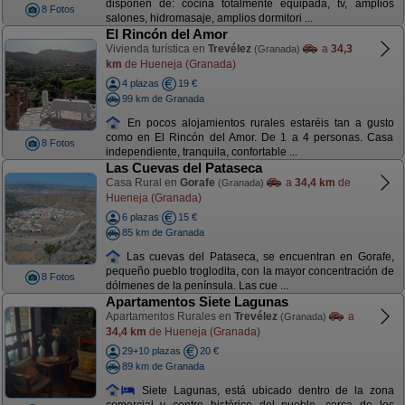
disponen de: cocina totalmente equipada, tv, amplios
8 Fotos
salones, hidromasaje, amplios dormitori ...
El Rincón del Amor
Vivienda turística en
Trevélez
a
34,3
(Granada)
km
de Hueneja (Granada)
4 plazas
19 €
99 km de Granada
En pocos alojamientos rurales estaréis tan a gusto
como en El Rincón del Amor. De 1 a 4 personas. Casa
8 Fotos
independiente, tranquila, confortable ...
Las Cuevas del Pataseca
Casa Rural en
Gorafe
a
34,4 km
de
(Granada)
Hueneja (Granada)
6 plazas
15 €
85 km de Granada
Las cuevas del Pataseca, se encuentran en Gorafe,
pequeño pueblo troglodita, con la mayor concentración de
8 Fotos
dólmenes de la península. Las cue ...
Apartamentos Siete Lagunas
Apartamentos Rurales en
Trevélez
a
(Granada)
34,4 km
de Hueneja (Granada)
29+10 plazas
20 €
89 km de Granada
Siete Lagunas, está ubicado dentro de la zona