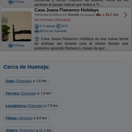
comercial y centro histórico del pueblo, cerca de los
8 Fotos
accesos al paraje natural que rodea a Tr ...
Casa Juana Flamenco Holidays
Vivienda turística en
Gorafe
a
34,7 km
(Granada)
de Hueneja (Granada)
6+2 plazas
20 €
80 km de Granada
Casa Juana Flamenco Holidays es una nueva forma
de disfrutar del turismo rural al mismo tiempo que
8 Fotos
podemos aprender flamenco, clases de guit ...
Cerca de Hueneja:
Dolar
(Granada)
a 3,6 km
Ferreira
(Granada)
a 7,8 km
Lacalahorra
(Granada)
a 7,8 km
Fiñana
(Almería)
a 9,6 km
Aldeire
(Granada)
a 11,1 km