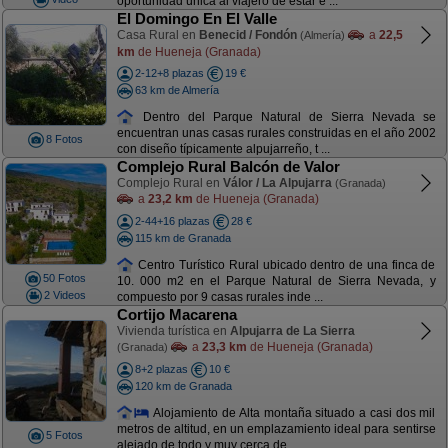
oportunidad única al viajero de estar e ...
El Domingo En El Valle
Casa Rural en
Benecid / Fondón
a
22,5
(Almería)
km
de Hueneja (Granada)
2-12+8 plazas
19 €
63 km de Almería
Dentro del Parque Natural de Sierra Nevada se
encuentran unas casas rurales construidas en el año 2002
8 Fotos
con diseño típicamente alpujarreño, t ...
Complejo Rural Balcón de Valor
Complejo Rural en
Válor / La Alpujarra
(Granada)
a
23,2 km
de Hueneja (Granada)
2-44+16 plazas
28 €
115 km de Granada
Centro Turístico Rural ubicado dentro de una finca de
50 Fotos
10. 000 m2 en el Parque Natural de Sierra Nevada, y
2 Videos
compuesto por 9 casas rurales inde ...
Cortijo Macarena
Vivienda turística en
Alpujarra de La Sierra
a
23,3 km
de Hueneja (Granada)
(Granada)
8+2 plazas
10 €
120 km de Granada
Alojamiento de Alta montaña situado a casi dos mil
metros de altitud, en un emplazamiento ideal para sentirse
5 Fotos
alejado de todo y muy cerca de ...