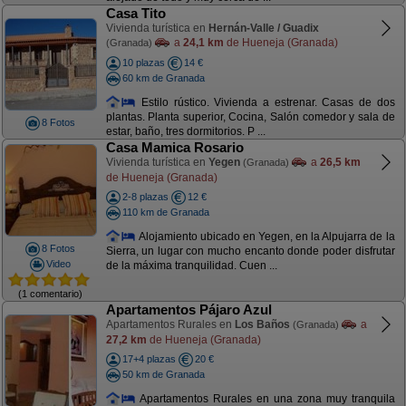
Casa Tito
Vivienda turística en
Hernán-Valle / Guadix
a
24,1 km
de Hueneja (Granada)
(Granada)
10 plazas
14 €
60 km de Granada
Estilo rústico. Vivienda a estrenar. Casas de dos
plantas. Planta superior, Cocina, Salón comedor y sala de
8 Fotos
estar, baño, tres dormitorios. P ...
Casa Mamica Rosario
Vivienda turística en
Yegen
a
26,5 km
(Granada)
de Hueneja (Granada)
2-8 plazas
12 €
110 km de Granada
Alojamiento ubicado en Yegen, en la Alpujarra de la
8 Fotos
Sierra, un lugar con mucho encanto donde poder disfrutar
Video
de la máxima tranquilidad. Cuen ...
(1 comentario)
Apartamentos Pájaro Azul
Apartamentos Rurales en
Los Baños
a
(Granada)
27,2 km
de Hueneja (Granada)
17+4 plazas
20 €
50 km de Granada
Apartamentos Rurales en una zona muy tranquila