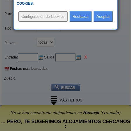
COOKIES
.
Provincias/Islas:
Tipo alquiler:
Plazas:
X
Entrada:
Salida:
Fechas más buscadas
pueblo:
MÁS FILTROS
No se han encontrado alojamientos en
Hueneja
(Granada)
... PERO, TE SUGERIMOS ALOJAMIENTOS CERCANOS
: