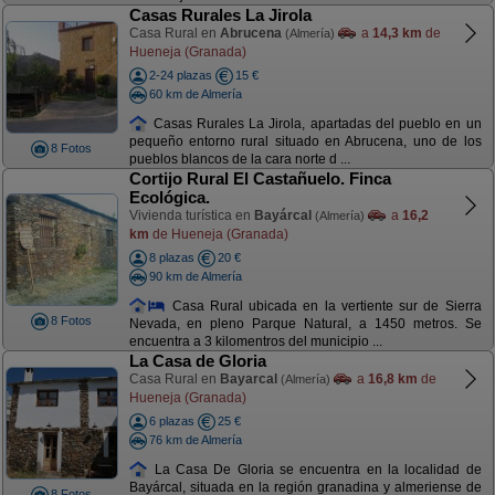
Casas Rurales La Jirola
Casa Rural en
Abrucena
a
14,3 km
de
(Almería)
Hueneja (Granada)
2-24 plazas
15 €
60 km de Almería
Casas Rurales La Jirola, apartadas del pueblo en un
pequeño entorno rural situado en Abrucena, uno de los
8 Fotos
pueblos blancos de la cara norte d ...
Cortijo Rural El Castañuelo. Finca
Ecológica.
Vivienda turística en
Bayárcal
a
16,2
(Almería)
km
de Hueneja (Granada)
8 plazas
20 €
90 km de Almería
Casa Rural ubicada en la vertiente sur de Sierra
8 Fotos
Nevada, en pleno Parque Natural, a 1450 metros. Se
encuentra a 3 kilomentros del municipio ...
La Casa de Gloria
Casa Rural en
Bayarcal
a
16,8 km
de
(Almería)
Hueneja (Granada)
6 plazas
25 €
76 km de Almería
La Casa De Gloria se encuentra en la localidad de
Bayárcal, situada en la región granadina y almeriense de
8 Fotos