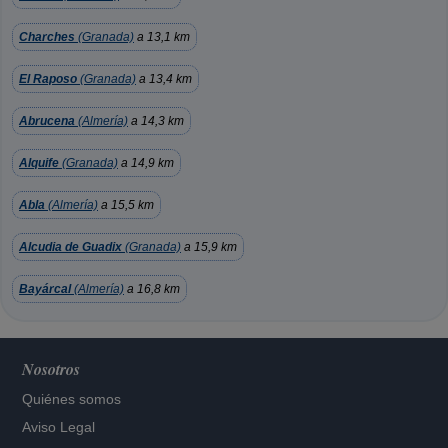
Charches
(Granada)
a 13,1 km
El Raposo
(Granada)
a 13,4 km
Abrucena
(Almería)
a 14,3 km
Alquife
(Granada)
a 14,9 km
Abla
(Almería)
a 15,5 km
Alcudia de Guadix
(Granada)
a 15,9 km
Bayárcal
(Almería)
a 16,8 km
Nosotros
Quiénes somos
Aviso Legal